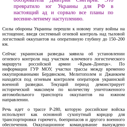
превратило юг Украины для РФ в
настоящий ад и сорвало все планы по
весенне-летнему наступлению.
Силы обороны Украины перешли к новому этапу войны на
истощение, введя системный огневой контроль над тыловой
логистикой оккупантов на оперативную глубину до 150–200
км.
Сейчас украинская разведка заявила об установлении
огневого контроля над участком ключевого логистического
маршрута российской армии «Крым–Донецк». По
информации ГУР МОУ, участки трассы между временно
оккупированными Бердянском, Мелитополем и Джанкоем
находятся под огневым контролем операторов украинской
военной разведки. Текущий период демонстрирует
исторический максимум по количеству уничтоженного
автомобильного транспорта оккупантов на южном
направлении.
Речь идет о трассе Р-280, которую российские войска
используют как основной сухопутный коридор для
транспортировки горючего, боеприпасов и другого военного
обеспечения. Оккупационное командование вынуждено