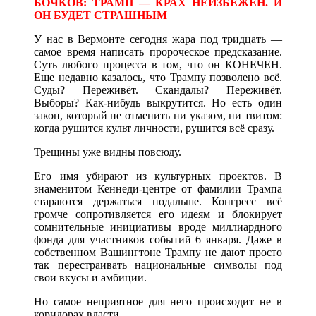
БОЧКОВ: ТРАМП — КРАХ НЕИЗБЕЖЕН. И
ОН БУДЕТ СТРАШНЫМ
У нас в Вермонте сегодня жара под тридцать —
самое время написать пророческое предсказание.
Суть любого процесса в том, что он КОНЕЧЕН.
Еще недавно казалось, что Трампу позволено всё.
Суды? Переживёт. Скандалы? Переживёт.
Выборы? Как-нибудь выкрутится. Но есть один
закон, который не отменить ни указом, ни твитом:
когда рушится культ личности, рушится всё сразу.
Трещины уже видны повсюду.
Его имя убирают из культурных проектов. В
знаменитом Кеннеди-центре от фамилии Трампа
стараются держаться подальше. Конгресс всё
громче сопротивляется его идеям и блокирует
сомнительные инициативы вроде миллиардного
фонда для участников событий 6 января. Даже в
собственном Вашингтоне Трампу не дают просто
так перестраивать национальные символы под
свои вкусы и амбиции.
Но самое неприятное для него происходит не в
коридорах власти.