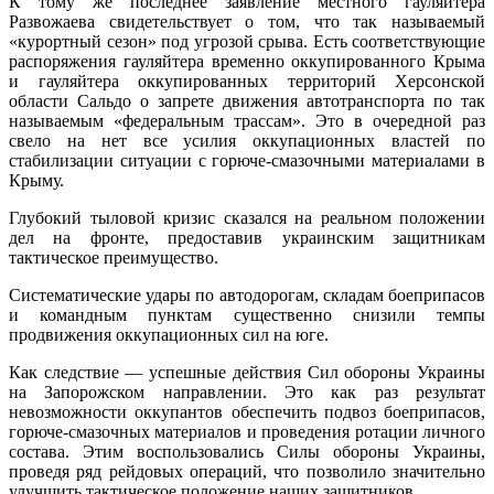
К тому же последнее заявление местного гауляйтера
Развожаева свидетельствует о том, что так называемый
«курортный сезон» под угрозой срыва. Есть соответствующие
распоряжения гауляйтера временно оккупированного Крыма
и гауляйтера оккупированных территорий Херсонской
области Сальдо о запрете движения автотранспорта по так
называемым «федеральным трассам». Это в очередной раз
свело на нет все усилия оккупационных властей по
стабилизации ситуации с горюче-смазочными материалами в
Крыму.
Глубокий тыловой кризис сказался на реальном положении
дел на фронте, предоставив украинским защитникам
тактическое преимущество.
Систематические удары по автодорогам, складам боеприпасов
и командным пунктам существенно снизили темпы
продвижения оккупационных сил на юге.
Как следствие — успешные действия Сил обороны Украины
на Запорожском направлении. Это как раз результат
невозможности оккупантов обеспечить подвоз боеприпасов,
горюче-смазочных материалов и проведения ротации личного
состава. Этим воспользовались Силы обороны Украины,
проведя ряд рейдовых операций, что позволило значительно
улучшить тактическое положение наших защитников.