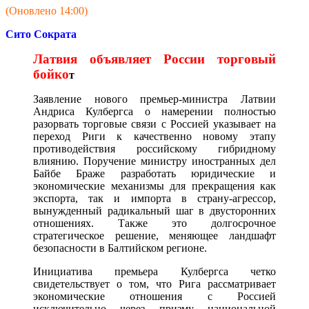
(Оновлено 14:00)
Сито Сократа
Латвия объявляет России торговый
бойко
т
Заявление нового премьер-министра Латвии
Андриса Кулбергса о намерении полностью
разорвать торговые связи с Россией указывает на
переход Риги к качественно новому этапу
противодействия российскому гибридному
влиянию. Поручение министру иностранных дел
Байбе Браже разработать юридические и
экономические механизмы для прекращения как
экспорта, так и импорта в страну-агрессор,
вынужденный радикальный шаг в двусторонних
отношениях. Также это долгосрочное
стратегическое решение, меняющее ландшафт
безопасности в Балтийском регионе.
Инициатива премьера Кулбергса четко
свидетельствует о том, что Рига рассматривает
экономические отношения с Россией
исключительно через призму национальной