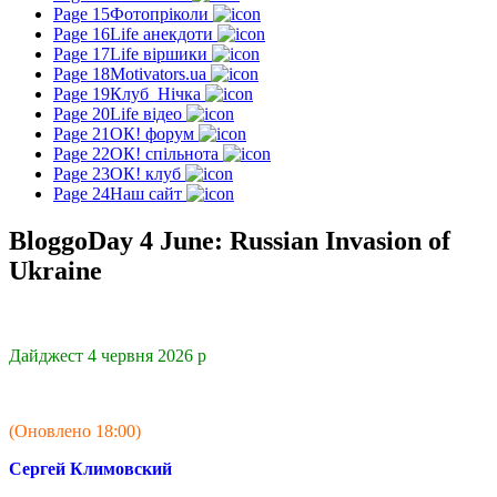
Page 15
Фотопріколи
Page 16
Life анекдоти
Page 17
Life віршики
Page 18
Motivators.ua
Page 19
Клуб_Нічка
Page 20
Life відео
Page 21
ОК! форум
Page 22
ОК! спільнота
Page 23
ОК! клуб
Page 24
Наш сайт
BloggoDay 4 June: Russian Invasion of
Ukraine
Дайджест 4 червня 2026 р
(Оновлено 18:00)
Сергей Климовский