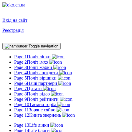
Вхід на сайт
Реєстрація
Toggle navigation
Page 1
Політ лінки
Page 2
Політ імхо
Page 3
Політ жабки
Page 4
Політ анекдоти
Page 5
Політ віршики
Page 6
Наші партнери
Page 7
Цитати
Page 8
Політ відео
Page 9
Політ рейтинги
Page 10
Таємна торба
Page 11
Зоряне сяйво
Page 12
Книга звернень
Page 13
Life лінки
Page 14
Life блоги