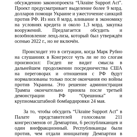
обсуждению законопроекта “Ukraine Support Act”.
Проект предусматривает выделение более 9 млрд.
долларов помощи Украине и ужесточение санкций
против РФ. Из них 8 млрд. вливание в экономику
на условиях кредита и около 1,3 млрд. закупка
вооружений. Предлагается обсудить и
возобновление ленд-лиза, который был утверждён
осенью 2022 г., но не включён.
Происходит это в ситуации, когда Марк Рубио
на слушаниях в Конгрессе чуть ли не по слогам
произносил: Госдеп не видит смысла в
дальнейшем продолжении посредничества США
на переговорах и отношения с РФ будут
нормализованы только после окончания ею войны
против Украины. Это решение администрация
Трампа окончательно приняла после третьей
демонстрации РФ “Орешника” и
крупномасштабной бомбардировки 24 мая.
За то, чтобы обсудить “Ukraine Support Act” в
Палате представителей голосовали 211
конгрессменов от Демпартии, 6 республиканцев и
один внефракционный. Республиканцы были
против, чем отдали инициативу Демпартии в