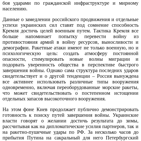
боя ударами по гражданской инфраструктуре и мирному
населению.
Данные о замедлении российского продвижения и отдельные
успехи украинских сил ставят под сомнение способность
Кремля достичь целей военным путем. Тактика Кремля все
больше напоминает попытку перевести войну из
противостояния армий в войну ресурсов, выносливости и
демографии. Ракетные атаки имеют не только военную, но и
психологическую цель: создать атмосферу постоянной
опасности, стимулировать новые волны миграции и
подорвать уверенность общества в перспективе быстрого
завершения войны. Однако сама структура последних ударов
свидетельствует и о другой тенденции – Россия вынуждена
все активнее использовать различные типы вооружения
одновременно, включая переоборудованные морские ракеты,
что может свидетельствовать о постепенном истощении
отдельных запасов высокоточного вооружения.
На этом фоне Киев продолжает публично демонстрировать
готовность к поиску путей завершения войны. Украинские
власти говорят о желании достичь результата до зимы,
рассчитывая как на дипломатические усилия партнеров, так и
на ракетно-пушечные удары по РФ. За несколько часов до
прибытия Путина на сакральный для него Петербургский