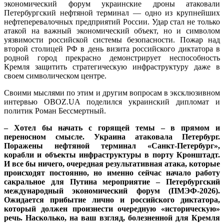
экономический форум украинские дроны атаковали
Петербургский нефтяной терминал — одно из крупнейших
нефтеперевалочных предприятий России. Удар стал не только
атакой на важный экономический объект, но и символом
уязвимости российской системы безопасности. Пожар над
второй столицей РФ в день визита российского диктатора в
родной город прекрасно демонстрирует неспособность
Кремля защитить стратегическую инфраструктуру даже в
своем символическом центре.
Своими мыслями по этим и другим вопросам в эксклюзивном
интервью OBOZ.UA поделился украинский дипломат и
политик Роман Бессмертный.
– Хотел бы начать с горящей темы – в прямом и
переносном смысле. Украина атаковала Петербург.
Поражены нефтяной терминал «Санкт-Петербург»,
корабли и объекты инфраструктуры в порту Кронштадт.
И все бы ничего, очередная результативная атака, которые
происходят постоянно, но именно сейчас начало работу
сакральное для Путина мероприятие – Петербургский
международный экономический форум (ПМЭФ-2026).
Ожидается прибытие лично и российского диктатора,
который должен произнести очередную «историческую»
речь. Насколько, на ваш взгляд, болезненной для Кремля