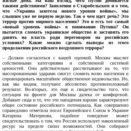
жилые дома. На ваш взгляд, чего Путин добивается
такими действиями? Заявления о Старобельском и о том,
что «Украина захотела нового уровня войны», мы
слышим уже не первую неделю. Так о чем идет речь? Это
террор против мирного населения? Это и есть тот самый
«новый уровень войны» в понимании Путина? Он
пытается сломать украинское общество и заставить его
давить на власть ради переговоров на российских
условиях? Какие можно сделать выводы из этого
продолжения российского воздушного террора?
– Должен согласиться с вашей оценкой. Москва мыслит
собственными категориями и собственной системой
ценностей. Они действительно рассчитывают на то, что
массированными ударами смогут сломить волю населения и
спровоцировать масштабное общественное недовольство. Но,
как мы видим, получают абсолютно противоположный
результат. Во-вторых, это еще и свидетельство того, что
ситуация на фронте для Москвы далека от комфортной.
Добавьте сюда и то, что эти нападения хорошо характеризуют
общее состояние российского потенциала. Как совершенно
справедливо отметила посол Европейского Союза в Украине
Катарина Матернова, подобное поведение может
свидетельствовать о том, что Россия использует накопленный
ресурс на пределе своих возможностей. Они собирают