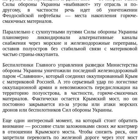
Силы обороны Украины «выбивают» эту отрасль и по-
другому, в частности речь идет об уничтожении
Феодосийской нефтебазы — места накопления горюче-
смазочных материалов.
Параллельно с сухопутными путями Силы обороны Украины
планомерно ликвидировали альтернативные каналы
снабжения через морские и железнодорожные переправы,
оставив полуостров без стабильной связи с материковой
частью страны-оккупанта.
Беспилотники Главного управления разведки Министерства
обороны Украины уничтожили последний железнодорожный
паром «Славянин», который соединял оккупированный Крым
с материковой Россией. А это серьезный удар по логистике
оккупационной армии и невозможность передислокации на
территорию полуострова, в частности, горюче-смазочных
материалов. Фактически остается Крымский мост, но он
постоянно закрывается из-за угрозы или атаки морских
дронов или беспилотников Сил обороны Украины.
Еще один интересный момент, на который стоит обратить
внимание — россияне стали заложниками своих же контрмер
в отношении Крымского моста. Чтобы снизить риск, они
запретили перевозить по железной дороге через этот мост