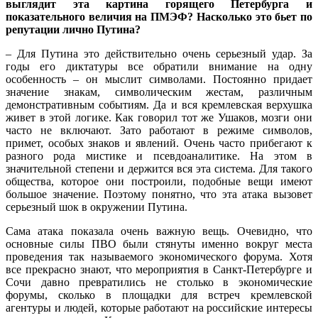
выглядит эта картина горящего Петербурга и
показательного величия на ПМЭФ? Насколько это бьет по
репутации лично Путина?
– Для Путина это действительно очень серьезный удар. За
годы его диктатуры все обратили внимание на одну
особенность – он мыслит символами. Постоянно придает
значение знакам, символическим жестам, различным
демонстративным событиям. Да и вся кремлевская верхушка
живет в этой логике. Как говорил тот же Ушаков, мозги они
часто не включают. Зато работают в режиме символов,
примет, особых знаков и явлений. Очень часто прибегают к
разного рода мистике и псевдоаналитике. На этом в
значительной степени и держится вся эта система. Для такого
общества, которое они построили, подобные вещи имеют
большое значение. Поэтому понятно, что эта атака вызовет
серьезный шок в окружении Путина.
Сама атака показала очень важную вещь. Очевидно, что
основные силы ПВО были стянуты именно вокруг места
проведения так называемого экономического форума. Хотя
все прекрасно знают, что мероприятия в Санкт-Петербурге и
Сочи давно превратились не столько в экономические
форумы, сколько в площадки для встреч кремлевской
агентуры и людей, которые работают на российские интересы