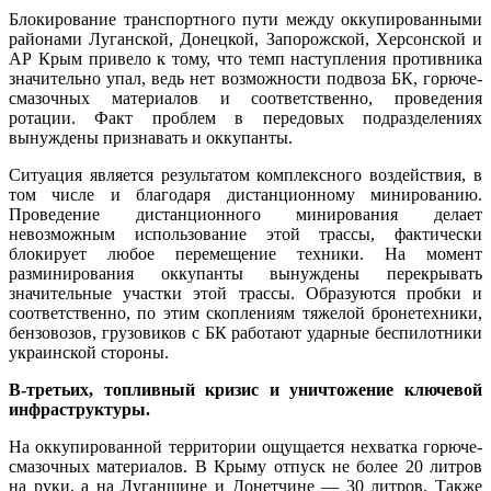
Блокирование транспортного пути между оккупированными
районами Луганской, Донецкой, Запорожской, Херсонской и
АР Крым привело к тому, что темп наступления противника
значительно упал, ведь нет возможности подвоза БК, горюче-
смазочных материалов и соответственно, проведения
ротации. Факт проблем в передовых подразделениях
вынуждены признавать и оккупанты.
Ситуация является результатом комплексного воздействия, в
том числе и благодаря дистанционному минированию.
Проведение дистанционного минирования делает
невозможным использование этой трассы, фактически
блокирует любое перемещение техники. На момент
разминирования оккупанты вынуждены перекрывать
значительные участки этой трассы. Образуются пробки и
соответственно, по этим скоплениям тяжелой бронетехники,
бензовозов, грузовиков с БК работают ударные беспилотники
украинской стороны.
В-третьих, топливный кризис и уничтожение ключевой
инфраструктуры.
На оккупированной территории ощущается нехватка горюче-
смазочных материалов. В Крыму отпуск не более 20 литров
на руки, а на Луганщине и Донетчине — 30 литров. Также