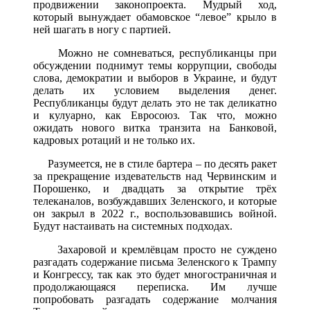
продвижении законопроекта. Мудрый ход,
который вынуждает обамовское “левое” крыло в
ней шагать в ногу с партией.
Можно не сомневаться, республиканцы при
обсуждении поднимут темы коррупции, свободы
слова, демократии и выборов в Украине, и будут
делать их условием выделения денег.
Республиканцы будут делать это не так деликатно
и кулуарно, как Евросоюз. Так что, можно
ожидать нового витка транзита на Банковой,
кадровых ротаций и не только их.
Разумеется, не в стиле бартера – по десять ракет
за прекращение издевательств над Червинским и
Порошенко, и двадцать за открытие трёх
телеканалов, возбуждавших Зеленского, и которые
он закрыл в 2022 г., воспользовавшись войной.
Будут настаивать на системных подходах.
Захаровой и кремлёвцам просто не суждено
разгадать содержание письма Зеленского к Трампу
и Конгрессу, так как это будет многостраничная и
продолжающаяся переписка. Им лучше
попробовать разгадать содержание молчания