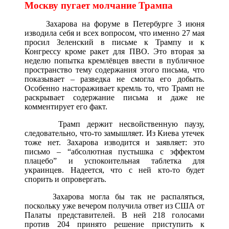
Москву пугает молчание Трампа
Захарова на форуме в Петербурге 3 июня
изводила себя и всех вопросом, что именно 27 мая
просил Зеленский в письме к Трампу и к
Конгрессу кроме ракет для ПВО. Это вторая за
неделю попытка кремлёвцев ввести в публичное
пространство тему содержания этого письма, что
показывает – разведка не смогла его добыть.
Особенно настораживает кремль то, что Трамп не
раскрывает содержание письма и даже не
комментирует его факт.
Трамп держит несвойственную паузу,
следовательно, что-то замышляет. Из Киева утечек
тоже нет. Захарова изводится и заявляет: это
письмо – “абсолютная пустышка с эффектом
плацебо” и успокоительная таблетка для
украинцев. Надеется, что с ней кто-то будет
спорить и опровергать.
Захарова могла бы так не распаляться,
поскольку уже вечером получила ответ из США от
Палаты представителей. В ней 218 голосами
против 204 принято решение приступить к