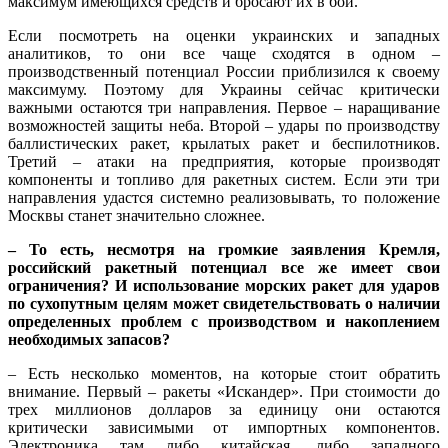
максимум имеющихся средств и бросают их в бой.
Если посмотреть на оценки украинских и западных
аналитиков, то они все чаще сходятся в одном –
производственный потенциал России приблизился к своему
максимуму. Поэтому для Украины сейчас критически
важными остаются три направления. Первое – наращивание
возможностей защиты неба. Второй – удары по производству
баллистических ракет, крылатых ракет и беспилотников.
Третий – атаки на предприятия, которые производят
компоненты и топливо для ракетных систем. Если эти три
направления удастся системно реализовывать, то положение
Москвы станет значительно сложнее.
– То есть, несмотря на громкие заявления Кремля,
российский ракетный потенциал все же имеет свои
ограничения? И использование морских ракет для ударов
по сухопутным целям может свидетельствовать о наличии
определенных проблем с производством и накоплением
необходимых запасов?
– Есть несколько моментов, на которые стоит обратить
внимание. Первый – ракеты «Искандер». При стоимости до
трех миллионов долларов за единицу они остаются
критически зависимыми от импортных компонентов.
Электроника там либо китайская, либо западного