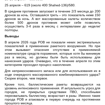
25 апреля – 619 (около 400 Shahed-136)/580.
В среднем противник запускает в течение 2/3 месяца до 200
дронов за ночь. Оставшаяся треть – это показатель ниже 150
дронов за ночь. А вот массированные налеты количеством
более 500 дронов противник может себе позволить
осуществить 3-4 раза в месяц с интервалами до недели/
полторы.
Выводы
В апреле 2026 года РОВ не показали неких экстремальных
показателей в применении ракетного вооружения. Но при
этом вызывает опасения отсутствие в применяемой
номенклатуре средств поражения, которые хотя бы минимум
раз в месяц, но должны были быть использованы для
нанесения ударов. Очевидно, что в течение апреля по этим
категориям проходил процесс накопления.
Для неприкосновенного запаса или для использования их в
ходе очередного массированного комбинированного удара?
Скорее второе, чем первое.
Кроме того, баллистические ракеты возвращаются на
уровень интенсивного применения. И актуальность угроз для
городов, не прикрытых средствами ПВО, способными
перехватывать баллистику, возрастает в разы. Именно такие
города РОВ и атаковали в первую очередь на протяжении
прошлого месяца.