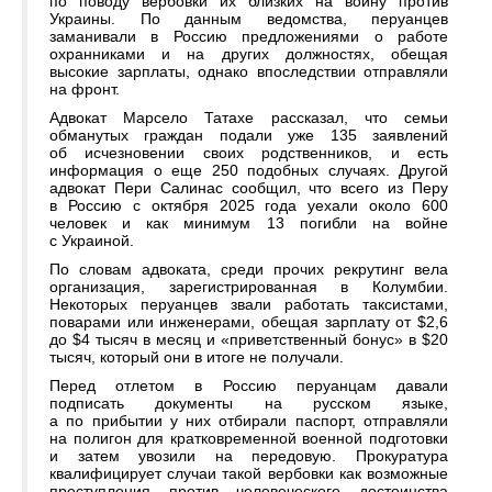
по поводу вербовки их близких на войну против
Украины. По данным ведомства, перуанцев
заманивали в Россию предложениями о работе
охранниками и на других должностях, обещая
высокие зарплаты, однако впоследствии отправляли
на фронт.
Адвокат Марсело Татахе рассказал, что семьи
обманутых граждан подали уже 135 заявлений
об исчезновении своих родственников, и есть
информация о еще 250 подобных случаях. Другой
адвокат Пери Салинас сообщил, что всего из Перу
в Россию с октября 2025 года уехали около 600
человек и как минимум 13 погибли на войне
с Украиной.
По словам адвоката, среди прочих рекрутинг вела
организация, зарегистрированная в Колумбии.
Некоторых перуанцев звали работать таксистами,
поварами или инженерами, обещая зарплату от $2,6
до $4 тысяч в месяц и «приветственный бонус» в $20
тысяч, который они в итоге не получали.
Перед отлетом в Россию перуанцам давали
подписать документы на русском языке,
а по прибытии у них отбирали паспорт, отправляли
на полигон для кратковременной военной подготовки
и затем увозили на передовую. Прокуратура
квалифицирует случаи такой вербовки как возможные
преступления против человеческого достоинства