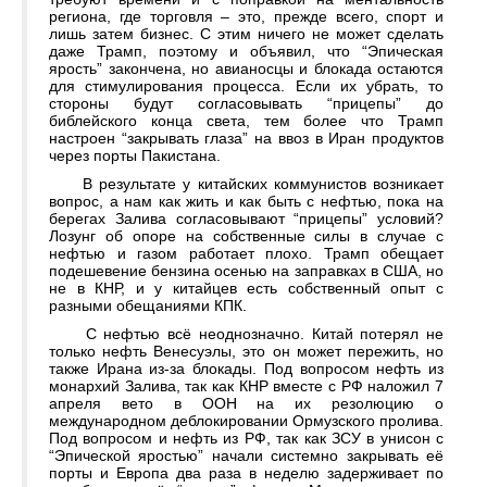
региона, где торговля – это, прежде всего, спорт и
лишь затем бизнес. С этим ничего не может сделать
даже Трамп, поэтому и объявил, что “Эпическая
ярость” закончена, но авианосцы и блокада остаются
для стимулирования процесса. Если их убрать, то
стороны будут согласовывать “прицепы” до
библейского конца света, тем более что Трамп
настроен “закрывать глаза” на ввоз в Иран продуктов
через порты Пакистана.
В результате у китайских коммунистов возникает
вопрос, а нам как жить и как быть с нефтью, пока на
берегах Залива согласовывают “прицепы” условий?
Лозунг об опоре на собственные силы в случае с
нефтью и газом работает плохо. Трамп обещает
подешевение бензина осенью на заправках в США, но
не в КНР, и у китайцев есть собственный опыт с
разными обещаниями КПК.
С нефтью всё неоднозначно. Китай потерял не
только нефть Венесуэлы, это он может пережить, но
также Ирана из-за блокады. Под вопросом нефть из
монархий Залива, так как КНР вместе с РФ наложил 7
апреля вето в ООН на их резолюцию о
международном деблокировании Ормузского пролива.
Под вопросом и нефть из РФ, так как ЗСУ в унисон с
“Эпической яростью” начали системно закрывать её
порты и Европа два раза в неделю задерживает по