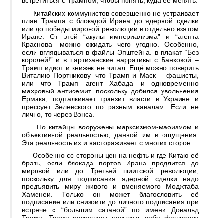
встретиться с Трампом, чтобы понять, куда её менять.
Китайских коммунистов совершенно не устраивает
план Трампа с блокадой Ирана до ядерной сделки
или до победы мировой революции в отдельно взятом
Иране. От этой “акулы империализма” и “агента
Краснова” можно ожидать чего угодно. Особенно,
если вглядываться в файлы Эпштейна, в плакат “Без
королей!” и в партизанские нарративы с Банковой –
Трамп идиот и книжек не читал. Ещё можно поверить
Виталию Портникову, что Трамп и Маск – фашисты,
или что Трамп агент Хабада и одновременно
махровый антисемит, поскольку добился увольнения
Ермака, подталкивает транзит власти в Украине и
прессует Зеленского по разным каналам. Если не
лично, то через Вэнса.
Но китайцы вооружены марксизмом-маоизмом и
объективной реальностью, данной им в ощущения.
Эта реальность их и настораживает с многих сторон.
Особенно со стороны цен на нефть и где Китаю её
брать, если блокада портов Ирана продлится до
мировой или до Третьей шиитской революции,
поскольку для подписания ядерной сделки надо
предъявить миру живого и вменяемого Моджтаба
Хаменеи. Только он может благословить её
подписание или снизойти до личного подписания при
встрече с “большим сатаной” по имени Дональд
Трамп. Трамп разрешает называть себя фашистом