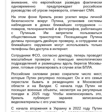
внимание, что европейская разведка фактически
одновременно предупреждает российское
руководство об угрозе переворота, отмечает CNN.
На этом фоне Кремль резко усилил меры личной
безопасности вокруг Путина, установив системы
наблюдения в домах ближайших сотрудников —
поваров, телохранителей и фотографов, работающих
с Путиным. Им запретили пользоваться
общественным транспортом. Посещающие Путина
должны проходить двойную проверку, а сотрудники из
ближайшего окружения могут использовать только
телефоны без доступа в интернет.
Сотрудники ФСО, согласно докладу, теперь проводят
масштабные проверки с помощью кинологических
подразделений и размещены вдоль берегов Москвы-
реки, готовые отреагировать в случае атак БПЛА.
Российские силовики резко сократили число мест,
которые Путин регулярно посещает. Он и его семья
перестали бывать в резиденциях в Московской
области и на Валдае. С начала года Путин не
посещал военные объекты, несмотря на регулярные
поездки в 2025 году. Чтобы компенсировать это,
Кремль публикует заранее записанные
видеоматериалы с его участием.
С начала вторжения в Украину в 2022 году Путин