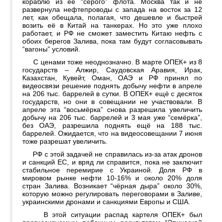
кораблю из её “серого” флота. Москва так и не
развернула нефтепроводы с запада на восток за 12
лет, как обещала, полагая, что дешевле и быстрей
возить её в Китай на танкерах. Но это уже плохо
работает, и РФ не сможет заместить Китаю нефть с
обоих берегов Залива, пока там будут согласовывать
“вагоны” условий.
С ценами тоже неоднозначно. В марте ОПЕК+ из 8
государств – Алжир, Саудовская Аравия, Ирак,
Казахстан, Кувейт, Оман, ОАЭ и РФ принял по
видеосвязи решение поднять добычу нефти в апреле
на 206 тыс. баррелей в сутки. В ОПЕК+ ещё с десяток
государств, но они в совещании не участвовали. В
апреле эта “восьмёрка” снова разрешила увеличить
добычу на 206 тыс. баррелей и 3 мая уже “семёрка”,
без ОАЭ, разрешила поднять ещё на 188 тыс.
баррелей. Ожидается, что на видеосовещании 7 июня
тоже разрешат увеличить.
РФ с этой задачей не справилась из-за атак дронов
и санкций ЕС, и вряд ли справится, пока не заключит
стабильное перемирие с Украиной. Доля РФ в
мировом рынке нефти 10-16% и около 20% доля
стран Залива. Возникает “чёрная дыра” около 30%,
которую можно регулировать переговорами в Заливе,
украинскими дронами и санкциями Европы и США.
В этой ситуации распад картеля ОПЕК+ был