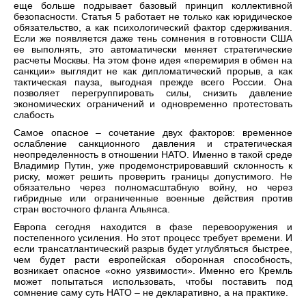
еще больше подрывает базовый принцип коллективной
безопасности. Статья 5 работает не только как юридическое
обязательство, а как психологический фактор сдерживания.
Если же появляется даже тень сомнения в готовности США
ее выполнять, это автоматически меняет стратегические
расчеты Москвы. На этом фоне идея «перемирия в обмен на
санкции» выглядит не как дипломатический прорыв, а как
тактическая пауза, выгодная прежде всего России. Она
позволяет перегруппировать силы, снизить давление
экономических ограничений и одновременно протестовать
слабость
Самое опасное – сочетание двух факторов: временное
ослабление санкционного давления и стратегическая
неопределенность в отношении НАТО. Именно в такой среде
Владимир Путин, уже продемонстрировавший склонность к
риску, может решить проверить границы допустимого. Не
обязательно через полномасштабную войну, но через
гибридные или ограниченные военные действия против
стран восточного фланга Альянса.
Европа сегодня находится в фазе перевооружения и
постепенного усиления. Но этот процесс требует времени. И
если трансатлантический разрыв будет углубляться быстрее,
чем будет расти европейская оборонная способность,
возникает опасное «окно уязвимости». Именно его Кремль
может попытаться использовать, чтобы поставить под
сомнение саму суть НАТО – не декларативно, а на практике.