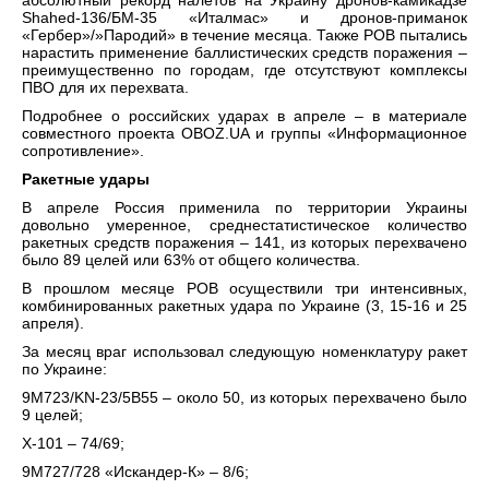
абсолютный рекорд налетов на Украину дронов-камикадзе
Shahed-136/БМ-35 «Италмас» и дронов-приманок
«Гербер»/»Пародий» в течение месяца. Также РОВ пытались
нарастить применение баллистических средств поражения –
преимущественно по городам, где отсутствуют комплексы
ПВО для их перехвата.
Подробнее о российских ударах в апреле – в материале
совместного проекта OBOZ.UA и группы «Информационное
сопротивление».
Ракетные удары
В апреле Россия применила по территории Украины
довольно умеренное, среднестатистическое количество
ракетных средств поражения – 141, из которых перехвачено
было 89 целей или 63% от общего количества.
В прошлом месяце РОВ осуществили три интенсивных,
комбинированных ракетных удара по Украине (3, 15-16 и 25
апреля).
За месяц враг использовал следующую номенклатуру ракет
по Украине:
9М723/KN-23/5В55 – около 50, из которых перехвачено было
9 целей;
Х-101 – 74/69;
9М727/728 «Искандер-К» – 8/6;