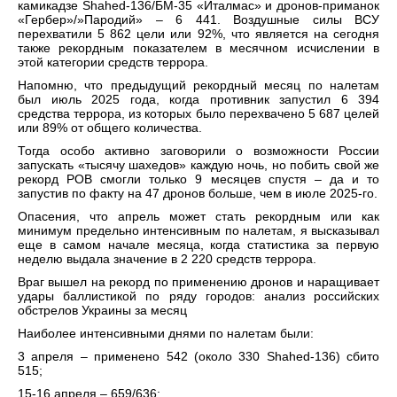
камикадзе Shahed-136/БМ-35 «Италмас» и дронов-приманок
«Гербер»/»Пародий» – 6 441. Воздушные силы ВСУ
перехватили 5 862 цели или 92%, что является на сегодня
также рекордным показателем в месячном исчислении в
этой категории средств террора.
Напомню, что предыдущий рекордный месяц по налетам
был июль 2025 года, когда противник запустил 6 394
средства террора, из которых было перехвачено 5 687 целей
или 89% от общего количества.
Тогда особо активно заговорили о возможности России
запускать «тысячу шахедов» каждую ночь, но побить свой же
рекорд РОВ смогли только 9 месяцев спустя – да и то
запустив по факту на 47 дронов больше, чем в июле 2025-го.
Опасения, что апрель может стать рекордным или как
минимум предельно интенсивным по налетам, я высказывал
еще в самом начале месяца, когда статистика за первую
неделю выдала значение в 2 220 средств террора.
Враг вышел на рекорд по применению дронов и наращивает
удары баллистикой по ряду городов: анализ российских
обстрелов Украины за месяц
Наиболее интенсивными днями по налетам были:
3 апреля – применено 542 (около 330 Shahed-136) сбито
515;
15-16 апреля – 659/636;