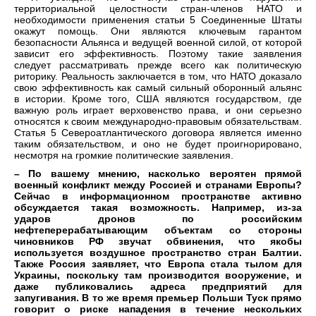
территориальной целостности стран-членов НАТО и
необходимости применения статьи 5 Соединенные Штаты
окажут помощь. Они являются ключевым гарантом
безопасности Альянса и ведущей военной силой, от которой
зависит его эффективность. Поэтому такие заявления
следует рассматривать прежде всего как политическую
риторику. Реальность заключается в том, что НАТО доказало
свою эффективность как самый сильный оборонный альянс
в истории. Кроме того, США являются государством, где
важную роль играет верховенство права, и они серьезно
относятся к своим международно-правовым обязательствам.
Статья 5 Североатлантического договора является именно
таким обязательством, и оно не будет проигнорировано,
несмотря на громкие политические заявления.
– По вашему мнению, насколько вероятен прямой
военный конфликт между Россией и странами Европы?
Сейчас в информационном пространстве активно
обсуждается такая возможность. Например, из-за
ударов дронов по российским
нефтеперерабатывающим объектам со стороны
чиновников РФ звучат обвинения, что якобы
используется воздушное пространство стран Балтии.
Также Россия заявляет, что Европа стала тылом для
Украины, поскольку там производится вооружение, и
даже публиковались адреса предприятий для
запугивания. В то же время премьер Польши Туск прямо
говорит о риске нападения в течение нескольких