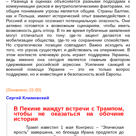
– Разница в оценках объясняется разными подходами к
коммуникации рисков и внутриполитическими факторами, но
общее понимание угрозы является общим. Страны Балтии,
как и Польша, имеют исторический опыт взаимодействия с
Россией и хорошо осознают потенциальную опасность. Они
активно готовятся к возможным сценариям, чтобы иметь
возможность дать отпор. В то же время публичные заявления
могут отличаться по тону: где-то акцент делается на
мобилизации общества, где-то на сохранении спокойствия.
Но стратегически позиции совпадают. Важно исходить из
того, что угроза существует, и действовать на опережение. В
этом контексте ключевую роль играет поддержка Украины,
ведь именно она сегодня является главным фактором
сдерживания российской агрессии. Усиление санкций и
военной помощи Украине — это не только вопрос
поддержки, но и инвестиция в безопасность всей Европы.
(Оновлено 15:00)
Сергей Климовский
В Пекине жаждут встречи с Трампом,
чтобы не оказаться на обочине
истории
Трамп известил 1 мая Конгресс – “Эпическая
ярость” завершена, но блокада Ирана продлится до