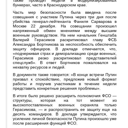
также проводит недели в модернизированных
бункерах, часто в Краснодарском крае.
Часть мер безопасности была введена после
совещания с участием Путина через три дня после
убийства генерал-лейтенанта Фаниля Сарварова в
Москве 22 декабря. На совещании произошел
напряженный обмен мнениями между высшим
военным руководством. На нем начальник Генштаба
Валерий Герасимов раскритиковал главу ФСБ
Александра Бортникова за неспособность обеспечить
защиту офицеров. В докладе отмечается, что,
«подчеркивая страх и деморализацию среди военных,
Герасимов резко раскритиковал представителей
спецслужб». В ответ Бортников пожаловался на
нехватку ресурсов и людей.
В документе также говорится: «В конце встречи Путин
призвал к спокойствию, предложив новый формат
работы и поручив участникам в течение недели
представить конкретные решения проблемы».
В итоге было решено расширить полномочия ФСО —
структуры, которая на тот момент из
высокопоставленных военных охраняла только
Герасимова, — и распространить ее защиту еще на
десять командиров. В докладе утверждается, что
усиление личной безопасности Путина произошло уже
после расширения функций ФСО.