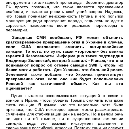
инструмента тоталитарной пропаганды. Вероятно, диктатор
РФ просто позвонил, что также является проявлением
слабости, и пытается решить свой узкий вопрос. Надеюсь,
что Трамп понимает неискренность Путина и его попытки
манипуляции ради проведения парада, ведь речь не идет о
серьезных намерениях вести реальные переговоры о
перемирии.
– Западные СМИ сообщают, РФ может объявить
кратковременное прекращение огня в Украине в случае,
если США согласятся смягчить антироссийские
санкции. То есть, по сути, такая «торговля» без всяких
гарантий безопасности. Информацию также подтвердил
Владимир Зеленский, который заявил: «Я знаю, что они
поднимают вопрос об отмене санкций SWIFT, чтобы их
банки могли работать. Для Украины это большой риск».
Зеленский также добавил, что Украина приветствует
прекращение огня, если оно «не будет использовано
Россией как тактический обман». Как вы это
оцениваете?
– Путин пытается воспользоваться ситуацией в связи с
войной в Иране, чтобы убедить Трампа смягчить или даже
снять санкции. Я думаю, что это нереально, хотя были
признаки, что США некоторое время могли рассматривать
смягчение для стабилизации цен на нефть. Но в целом речь
не идет ни об отмене, ни о существенном смягчении
санкций, ведь это важный инструмент давления и
сдерживания российской агрессии. Поэтому санкции следует