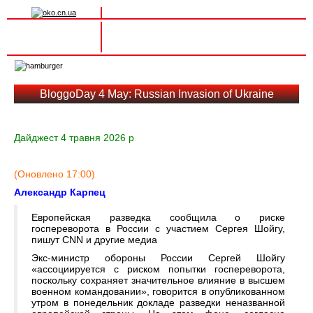
Вхід на сайт
Реєстрація
Toggle
navigation
BloggoDay 4 May: Russian Invasion of Ukraine
Дайджест 4 травня 2026 р
(Оновлено 17:00)
Александр Карпец
Европейская разведка сообщила о риске
госпереворота в России с участием Сергея Шойгу,
пишут CNN и другие медиа
Экс-министр обороны России Сергей Шойгу
«ассоциируется с риском попытки госпереворота,
поскольку сохраняет значительное влияние в высшем
военном командовании», говорится в опубликованном
утром в понедельник докладе разведки неназванной