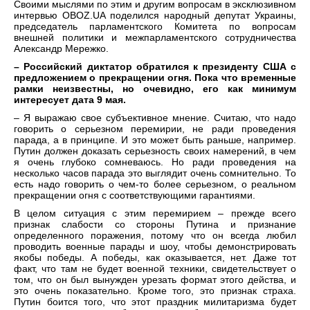
Своими мыслями по этим и другим вопросам в эксклюзивном
интервью OBOZ.UA поделился народный депутат Украины,
председатель парламентского Комитета по вопросам
внешней политики и межпарламентского сотрудничества
Александр Мережко.
– Российский диктатор обратился к президенту США с
предложением о прекращении огня. Пока что временные
рамки неизвестны, но очевидно, его как минимум
интересует дата 9 мая.
– Я выражаю свое субъективное мнение. Считаю, что надо
говорить о серьезном перемирии, не ради проведения
парада, а в принципе. И это может быть раньше, например.
Путин должен доказать серьезность своих намерений, в чем
я очень глубоко сомневаюсь. Но ради проведения на
несколько часов парада это выглядит очень сомнительно. То
есть надо говорить о чем-то более серьезном, о реальном
прекращении огня с соответствующими гарантиями.
В целом ситуация с этим перемирием – прежде всего
признак слабости со стороны Путина и признание
определенного поражения, потому что он всегда любил
проводить военные парады и шоу, чтобы демонстрировать
якобы победы. А победы, как оказывается, нет. Даже тот
факт, что там не будет военной техники, свидетельствует о
том, что он был вынужден урезать формат этого действа, и
это очень показательно. Кроме того, это признак страха.
Путин боится того, что этот праздник милитаризма будет