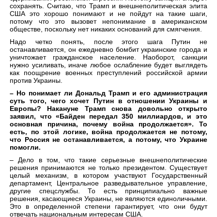
сохранять. Считаю, что Трамп и внешнеполитическая элита
США это хорошо понимают и не пойдут на такие шаги,
потому что это вызовет непонимание в американском
обществе, поскольку нет никаких оснований для смягчения.
Надо четко понять, после этого шага Путин не
останавливается, он ежедневно бомбит украинские города и
уничтожает гражданское население. Наоборот, санкции
нужно усиливать, иначе любое ослабление будет выглядеть
как поощрение военных преступлений российской армии
против Украины.
– Но понимает ли Дональд Трамп и его администрация
суть того, чего хочет Путин в отношении Украины и
Европы? Накануне Трамп снова довольно открыто
заявил, что «Байден передал 350 миллиардов, и это
основная причина, почему война продолжается». То
есть, по этой логике, война продолжается не потому,
что Россия не останавливается, а потому, что Украине
помогли.
– Дело в том, что такие серьезные внешнеполитические
решения принимаются не только президентом. Существует
целый механизм, в котором участвуют Государственный
департамент, Центральное разведывательное управление,
другие спецслужбы. То есть принципиально важные
решения, касающиеся Украины, не являются единоличными.
Это в определенной степени гарантирует, что они будут
отвечать национальным интересам США.