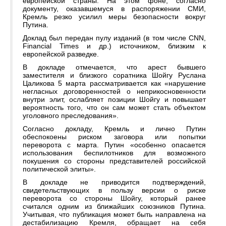
европейской страны. На этом фоне, согласно
документу, оказавшемуся в распоряжении СМИ,
Кремль резко усилил меры безопасности вокруг
Путина.
Доклад был передан пулу изданий (в том числе CNN,
Financial Times и др.) источником, близким к
европейской разведке.
В докладе отмечается, что арест бывшего
заместителя и близкого соратника Шойгу Руслана
Цаликова 5 марта рассматривается как «нарушение
негласных договоренностей о неприкосновенности
внутри элит, ослабляет позиции Шойгу и повышает
вероятность того, что он сам может стать объектом
уголовного преследования».
Согласно докладу, Кремль и лично Путин
обеспокоены риском заговора или попытки
переворота с марта. Путин «особенно опасается
использования беспилотников для возможного
покушения со стороны представителей российской
политической элиты».
В докладе не приводится подтверждений,
свидетельствующих в пользу версии о риске
переворота со стороны Шойгу, который ранее
считался одним из ближайших союзников Путина.
Учитывая, что публикация может быть направлена на
дестабилизацию Кремля, обращает на себя