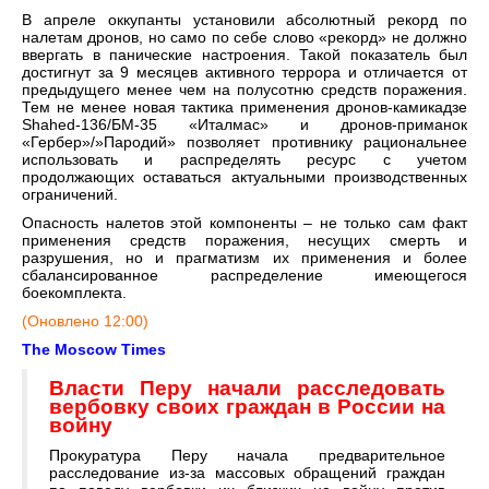
В апреле оккупанты установили абсолютный рекорд по
налетам дронов, но само по себе слово «рекорд» не должно
ввергать в панические настроения. Такой показатель был
достигнут за 9 месяцев активного террора и отличается от
предыдущего менее чем на полусотню средств поражения.
Тем не менее новая тактика применения дронов-камикадзе
Shahed-136/БМ-35 «Италмас» и дронов-приманок
«Гербер»/»Пародий» позволяет противнику рациональнее
использовать и распределять ресурс с учетом
продолжающих оставаться актуальными производственных
ограничений.
Опасность налетов этой компоненты – не только сам факт
применения средств поражения, несущих смерть и
разрушения, но и прагматизм их применения и более
сбалансированное распределение имеющегося
боекомплекта.
(Оновлено 12:00)
The Moscow Times
Власти Перу начали расследовать
вербовку своих граждан в России на
войну
Прокуратура Перу начала предварительное
расследование из-за массовых обращений граждан