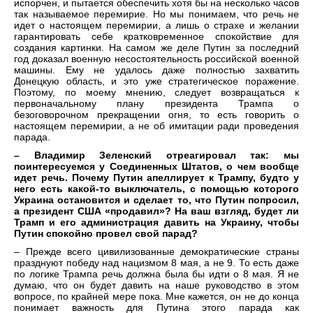
испорчен, и пытается обеспечить хотя бы на несколько часов
так называемое перемирие. Но мы понимаем, что речь не
идет о настоящем перемирии, а лишь о страхе и желании
гарантировать себе кратковременное спокойствие для
создания картинки. На самом же деле Путин за последний
год доказал военную несостоятельность российской военной
машины. Ему не удалось даже полностью захватить
Донецкую область, и это уже стратегическое поражение.
Поэтому, по моему мнению, следует возвращаться к
первоначальному плану президента Трампа о
безоговорочном прекращении огня, то есть говорить о
настоящем перемирии, а не об имитации ради проведения
парада.
– Владимир Зеленский отреагировал так: мы
поинтересуемся у Соединенных Штатов, о чем вообще
идет речь. Почему Путин апеллирует к Трампу, будто у
него есть какой-то выключатель, с помощью которого
Украина остановится и сделает то, что Путин попросил,
а президент США «продавил»? На ваш взгляд, будет ли
Трамп и его администрация давить на Украину, чтобы
Путин спокойно провел свой парад?
– Прежде всего цивилизованные демократические страны
празднуют победу над нацизмом 8 мая, а не 9. То есть даже
по логике Трампа речь должна была бы идти о 8 мая. Я не
думаю, что он будет давить на наше руководство в этом
вопросе, по крайней мере пока. Мне кажется, он не до конца
понимает важность для Путина этого парада как