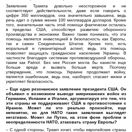
Заявление Трампа довольно неосторожное и не
соответствует действительности, даже если говорить о
цифре 350 миллиардов, она значительно завышена, ведь
речь идет о сумме менее 100 миллиардов долларов. Кроме
того, значительная часть этой помощи фактически осталась
в пределах США, способствуя развитию оборонного
производства и экономики. Важно также понимать, что эта
помощь является инвестицией в безопасность как Европы,
так и самих Соединенных Штатов. Кроме того, есть
моральный и гуманитарный аспект, ведь эта помощь
позволяет защищать гражданское население Украины. В
частности благодаря системам противовоздушной обороны,
таким как Patriot. Без нее Россия могла бы нанести еще
больше вреда и вызвать больше жертв. Поэтому
утверждение, что помощь Украине продолжает войну,
является ошибочным, ведь она, наоборот, спасает жизни и
укрепляет безопасность.
– Еще одно резонансное заявление президента США. Он
объявил о возможном выводе американских войск из
Германии, Испании и Италии, аргументируя это тем, что
эти страны не поддерживают США в противостоянии с
Ираном. Может ли это реально произойти, еще
непонятно, но для НАТО такие заявления выглядят
негативно. Может ли Путин, на этом фоне проблем и
неопределенности НАТО, атаковать страну Европы?
– С одной стороны, Трамп хочет, чтобы европейские страны