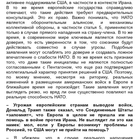
активнее поддерживали США, в частности в контексте Ирана.
В то же время европейские государства справедливо
отмечают, что такие действия требуют предварительных
консультаций. Это их право. Важно понимать, что НАТО
является оборонительным альянсом, и механизмы
коллективной обороны, в частности статья 5, применяются
только в случае прямого нападения на страну-члена. В то же
время, в современном мире ключевым является понятие
доверия, то есть уверенности в том, что союзники будут
действовать совместно в случае угрозы. Подобные
заявления могут ослаблять это доверие и создавать ложное
впечатление о слабости НАТО. В то же время есть признаки
того, что даже такие инициативы не являются полностью
согласованными с Пентагоном, что еще раз подтверждает
коллегиальный характер принятия решений в США. Поэтому,
по моему мнению, несмотря на риторику, реальных
изменений в размещении американских войск в Европе в
ближайшее время не произойдет. Такие заявления могут
выглядеть резко, но вряд ли они существенно повлияют на
реальную способность НАТО.
– Угрожая европейским странам выводом войск,
Дональд Трамп также сказал, что Соединенные Штаты
«запомнят», что Европа в целом не пришла им на
помощь в войне против Ирана. Не выглядит ли это как
намек: мол, если у Европы возникнут проблемы с
Россией, то США могут не прийти на помощь?
– Я убежден, что в случае реального нарушения