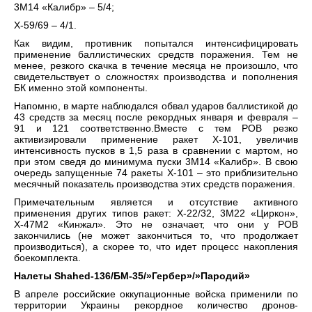
3М14 «Калибр» – 5/4;
Х-59/69 – 4/1.
Как видим, противник попытался интенсифицировать
применение баллистических средств поражения. Тем не
менее, резкого скачка в течение месяца не произошло, что
свидетельствует о сложностях производства и пополнения
БК именно этой компоненты.
Напомню, в марте наблюдался обвал ударов баллистикой до
43 средств за месяц после рекордных января и февраля –
91 и 121 соответственно.Вместе с тем РОВ резко
активизировали применение ракет Х-101, увеличив
интенсивность пусков в 1,5 раза в сравнении с мартом, но
при этом сведя до минимума пуски 3М14 «Калибр». В свою
очередь запущенные 74 ракеты Х-101 – это приблизительно
месячный показатель производства этих средств поражения.
Примечательным является и отсутствие активного
применения других типов ракет: Х-22/32, 3М22 «Циркон»,
Х-47М2 «Кинжал». Это не означает, что они у РОВ
закончились (не может закончиться то, что продолжает
производиться), а скорее то, что идет процесс накопления
боекомплекта.
Налеты Shahed-136/БМ-35/»Гербер»/»Пародий»
В апреле российские оккупационные войска применили по
территории Украины рекордное количество дронов-