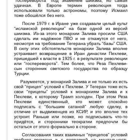
“госпереворота” под знаменем шиизма, но самая
удачная. В Европе термин революция тогда
использовали только астрономы, поэтому Исмаил
тоже обошёлся без него.
После 1979 г. в Иране уже создавали целый культ
“исламской революции” на базе одной из версий
шиизма. Из-за этого монархии Залива просили США
сделать им надёжное ПВО и не откажутся от него,
несмотря на требование Тегерана убрать “базы” США.
В силу этих обстоятельств монархии Залива вполне
устраивает возвращение в Иран династии Пехлеви,
пришедшей к власти в 1925 г. в результате революции
или “госпереворота”. Тем более, что Реза Пехлеви-
сын сторонник светского государства по образцу
Турции.
Разумеется, у монархий Залива и не только их есть
свой “прицеп” условий к Пехлеви. У Тегеран тоже есть
свои “прицепы” условий к монархиям Залива и к
Пехлеви, к которому Трамп холоден. При этом Реза
Пехлеви единственный, кто может спокойно
подписать с “большим сатаной” любую сделку, в
отличие от выдвиженцев из КСИР, и это вполне тех
устроит. Раньше или позже, но подписывать что-то
придётся, и сторонники теократии предпочли бы
остаться от этого формально в стороне.
Согласования таких взаимных “прицепов” условий
требуют времени и с поправкой на ментальность