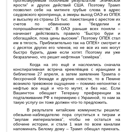
прогнозируемым побочным результатом “Эпической
ярости” и других действий США. Поэтому Трамп
позволил себе на митинге грубые слова в адрес
саудовского кронпринца, а эмиры выход ОАЭ из ОПЕК
и высылку из страны 15 тыс. пакистанцев с арестом их
счетов по обвинению в “безделии и
попрошайничества”. В ОАЭ раньше всех поняли –
начинает действовать правило “Быстро бури и
обогащайся, пока цены высокие”. Поэтому ОПЕК стал
им в тягость. Приблизительно так на ОПЕК+ смотрит и
с десяток других его членов, но не все из них могут
быстро бурить, даже если хотят. Поэтому им уже
безразлично, что решит нефтяная “семёрка”.
Когда на это ещё и наслоились сначала
конспиративная встреча кремлёвцев с иранцами в
библиотеке 27 апреля, а затем заявление Трампа о
бессрочной блокаде и другие новости, то в Пекине
возникло тревожное ощущение – помимо непонятки с
нефтью все ещё и что-то мутят, и без нас. Если
Вашингтон обещает Тегерану преференции за
подталкивание РФ к перемирию с Украиной, то нам за
такую услугу он тоже должен что-то предложить.
В результате китайские коммунисты решили:
обезьяне-наблюдателю пора спуститься к тиграм и
“акулам империализма”, чтобы не остаться на
обочине истории, и стали 1 мая по всем каналам
напоминать Белому дому – Трамп обещал приехать.