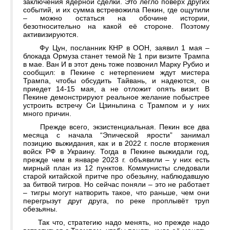
заключения ядерной сделки. Это легло поверх других
событий, и их сумма встревожила Пекин, где ощутили
– можно остаться на обочине истории,
безотносительно на какой её стороне. Поэтому
активизируются.
Фу Цун, посланник КНР в ООН, заявил 1 мая –
блокада Ормуза станет темой № 1 при визите Трампа
в мае. Ван И в этот день тоже позвонил Марку Рубио и
сообщил: в Пекине с нетерпением ждут мистера
Трампа, чтобы обсудить Тайвань, и надеются, он
приедет 14-15 мая, а не отложит опять визит. В
Пекине демонстрируют реальное желание побыстрее
устроить встречу Си Цзиньпина с Трампом и у них
много причин.
Прежде всего, экзистенциальная. Пекин все два
месяца с начала “Эпической ярости” занимал
позицию выжидания, как и в 2022 г. после вторжения
войск РФ в Украину. Тогда в Пекине выжидали год,
прежде чем в январе 2023 г. объявили – у них есть
мирный план из 12 пунктов. Коммунисты следовали
старой китайской притче про обезьяну, наблюдавшую
за битвой тигров. Но сейчас поняли – это не работает
– тигры могут натворить такое, что раньше, чем они
перегрызут друг друга, по реке проплывёт труп
обезьяны.
Так что, стратегию надо менять, но прежде надо