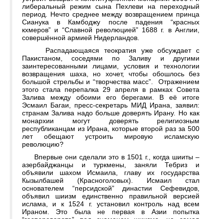
либеральный режим сына Пехлеви на переходный
период. Нечто среднее между возвращением принца
Сианука в Камбоджу после падения “красных
кхмеров” и “Славной революцией” 1688 г. в Англии,
совершённой армией Нидерландов.
Распадающаяся теократия уже обсуждает с
Пакистаном, соседями по Заливу и другими
заинтересованными лицами, условия и технологии
возвращения шаха, но хочет, чтобы обошлось без
большой стрельбы и “творчества масс”. Отражением
этого стала перепалка 29 апреля в рамках Совета
Залива между обоими его берегами. В её итоге
Эсмаил Багаи, пресс-секретарь МИД Ирана, заявил:
странам Залива надо больше доверять Ирану. Но как
монархии могут доверять религиозным
республиканцам из Ирана, которые второй раз за 500
лет обещают устроить мировую исламскую
революцию?
Впервые они сделали это в 1501 г., когда шииты –
азербайджанцы и туркмены, заняли Тебриз и
объявили шахом Исмаила, главу их государства
Кызылбашей (Красноголовых). Исмаил стал
основателем “персидской” династии Сефевидов,
объявил шиизм единственно правильной версией
ислама, и к 1524 г. установил контроль над всем
Ираном. Это была не первая в Азии попытка