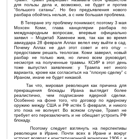
для пользы дела и, возможно, не будет и против
“большого сатаны”. Но без предъявления нового
рахбара обойтись нельзя, а с ним большая проблема.
В Тегеране эту проблему понимают, поэтому 3 мая
Мохсен Коми, глава канцелярии рахбара по
международным вопросам, впервые официально
заявил – Моджтаб Хаменеи жив, так как во время
авиаудара 28 февраля Аллах велел ему выйти в сад.
Почему Аллах не дал этот совет и его отцу –
предоставим решать теологам. Коми заверил, новый
рахбар не только жив, но лично всем руководит,
несмотря на полученные травмы. КСИР в этот день
тоже выпустил заявление: у Трампа нет иного
варианта, кроме как согласиться на “плохую сделку” с
Ираном, иначе не будет никакой.
Так что, мировая революция как причина для
прекращения блокады Ирана выглядит более
реалистично, чем подписание ядерной сделки.
Особенно на фоне того, что договор по ядерному
оружию между США и РФ истёк 5 февраля, и никого
это пока не волнует. Во всяком случае, Трамп не
требует его перезаключить и не обещает устроить РФ
блокаду.
Поэтому следует взглянуть на перспективы
революции в Иране. Почти всех в Иране и вокруг
устроит возврат к конституционной монархии 1906 г. и