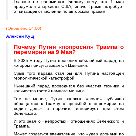
Главное не напоминать Белому дому, что 1 мая
придумали анархисты США, иначе Трамп потребует
от китайцев отчислений по авторским правам
(Оновлено 14:00)
Алексей Кущ
Почему Путин «попросил» Трампа о
перемирии на 9 Мая?
В 2025-м году Путин проводил юбилейный парад, на
котором присутствовал Си Цзиньпин.
Срыв того парада стал бы для Путина настоящей
геополитической катастрофой.
Нынешний парад проводится без участия техники и
количество гостей намного меньше.
Тем не менее, Путин впервые «почти» публично
обращается к Трампу с просьбой о перемирии на
«один день» и нарочито игнорирует при этом
Зеленского.
И это зная о «непростых» отношениях Зеленского и
Трампа.
Может создаться впечатление, что «удар дронами по