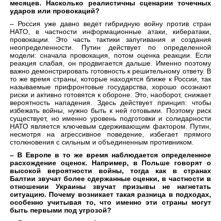
месяцев. Насколько реалистичны сценарии точечных
ударов или провокаций?
– Россия уже давно ведет гибридную войну против стран
НАТО, в частности информационные атаки, кибератаки,
провокации. Это часть тактики запугивания и создания
неопределенности. Путин действует по определенной
модели: сначала провокация, потом оценка реакции. Если
реакция слабая, он продвигается дальше. Именно поэтому
важно демонстрировать готовность к решительному ответу. В
то же время страны, которые находятся ближе к России, так
называемые прифронтовые государства, хорошо осознают
риски и активно готовятся к обороне. Это, наоборот, снижает
вероятность нападения. Здесь действует принцип: чтобы
избежать войны, нужно быть к ней готовыми. Поэтому риск
существует, но именно уровень подготовки и солидарности
НАТО является ключевым сдерживающим фактором. Путин,
несмотря на агрессивное поведение, избегает прямого
столкновения с сильным и объединенным противником.
– В Европе в то же время наблюдается определенное
расхождение оценок. Например, в Польше говорят о
высокой вероятности войны, тогда как в странах
Балтии звучат более сдержанные оценки, в частности в
отношении Украины звучат призывы не нагнетать
ситуацию. Почему возникает такая разница в подходах,
особенно учитывая то, что именно эти страны могут
быть первыми под угрозой?