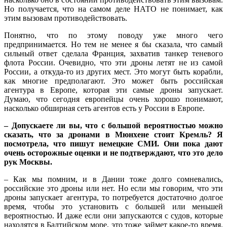
Но получается, что на самом деле НАТО не понимает, как
этим вызовам противодействовать.
Понятно, что по этому поводу уже много чего
предпринимается. Но тем не менее я бы сказала, что самый
сильный ответ сделала Франция, захватив танкер теневого
флота России. Очевидно, что эти дроны летят не из самой
России, а откуда-то из других мест. Это могут быть корабли,
как многие предполагают. Это может быть российская
агентура в Европе, которая эти самые дроны запускает.
Думаю, что сегодня европейцы очень хорошо понимают,
насколько обширная сеть агентов есть у России в Европе.
– Допускаете ли вы, что с большой вероятностью можно
сказать, что за дронами в Мюнхене стоит Кремль? Я
посмотрела, что пишут немецкие СМИ. Они пока дают
очень осторожные оценки и не подтверждают, что это дело
рук Москвы.
– Как мы помним, и в Дании тоже долго сомневались,
российские это дроны или нет. Но если мы говорим, что эти
дроны запускает агентура, то потребуется достаточно долгое
время, чтобы это установить с большей или меньшей
вероятностью. И даже если они запускаются с судов, которые
находятся в Балтийском море, это тоже займет какое-то время.