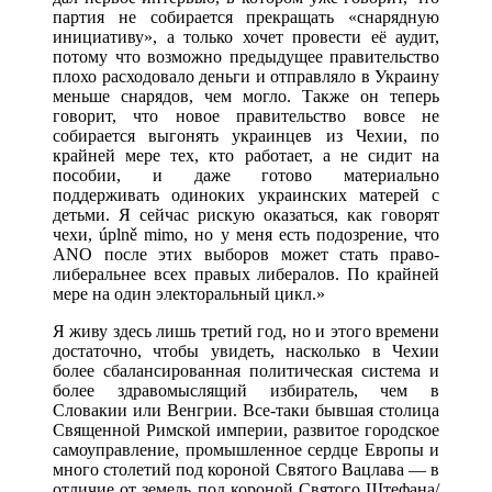
партия не собирается прекращать «снарядную
инициативу», а только хочет провести её аудит,
потому что возможно предыдущее правительство
плохо расходовало деньги и отправляло в Украину
меньше снарядов, чем могло. Также он теперь
говорит, что новое правительство вовсе не
собирается выгонять украинцев из Чехии, по
крайней мере тех, кто работает, а не сидит на
пособии, и даже готово материально
поддерживать одиноких украинских матерей с
детьми. Я сейчас рискую оказаться, как говорят
чехи, úplně mimo, но у меня есть подозрение, что
ANO после этих выборов может стать право-
либеральнее всех правых либералов. По крайней
мере на один электоральный цикл.»
Я живу здесь лишь третий год, но и этого времени
достаточно, чтобы увидеть, насколько в Чехии
более сбалансированная политическая система и
более здравомыслящий избиратель, чем в
Словакии или Венгрии. Все-таки бывшая столица
Священной Римской империи, развитое городское
самоуправление, промышленное сердце Европы и
много столетий под короной Святого Вацлава — в
отличие от земель под короной Святого Штефана/