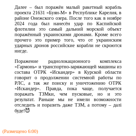
Далее – был поражён малый ракетный корабль
проекта 21631 «Буян-М» в Республике Карелия, в
районе Онежского озера. После того как в ноябре
2024 года был нанесён удар по Каспийской
флотилии это самый дальний морской объект
поражённый украинскими дронами. Кроме всего
прочего это пример того, что от украинским
ударных дронов российские корабли не скроются
нигде.
Поражение радиолокационного комплекса
«Гармонь» и транспортно-заряжающей машины из
состава ОТРК «Искандер» в Курской области
говорит о продолжении системной работы по
РЛС, а так же поиску и уничтожению ОТРК
«Искандер». Правда, пока чаще, получается
поражать ТЗМки, чем пусковые, но и это
результат. Раньше мы не имели возможности
отследить и поразить даже ТЗМ, а потому – далі
буде!😈
(Размещено 6:00)