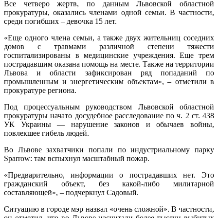
Все четверо жертв, по данным Львовской областной
прокуратуры, оказались членами одной семьи. В частности,
среди погибших – девочка 15 лет.
«Еще одного члена семьи, а также двух жительниц соседних
домов с травмами различной степени тяжести
госпитализированы в медицинские учреждения. Еще трем
пострадавшим оказана помощь на месте. Также на территории
Львова и области зафиксирован ряд попаданий по
промышленным и энергетическим объектам», – отметили в
прокуратуре региона.
Под процессуальным руководством Львовской областной
прокуратуры начато досудебное расследование по ч. 2 ст. 438
УК Украины — нарушение законов и обычаев войны,
повлекшее гибель людей.
Во Львове захватчики попали по индустриальному парку
Sparrow: там вспыхнул масштабный пожар.
«Предварительно, информации о пострадавших нет. Это
гражданский объект, без какой-либо милитарной
составляющей», – подчеркнул Садовый.
Ситуацию в городе мэр назвал «очень сложной». В частности,
он отметил, что во Львове насчитали более тысячи выбитых