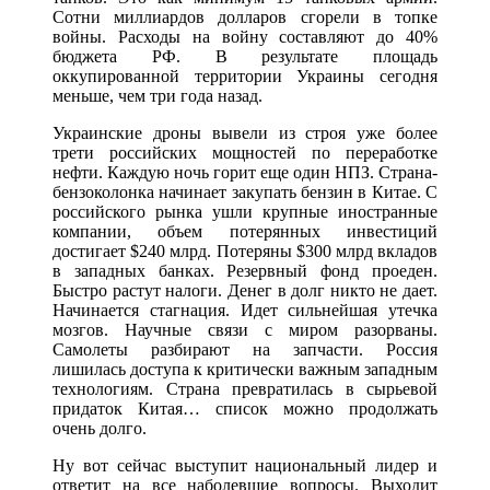
Сотни миллиардов долларов сгорели в топке
войны. Расходы на войну составляют до 40%
бюджета РФ. В результате площадь
оккупированной территории Украины сегодня
меньше, чем три года назад.
Украинские дроны вывели из строя уже более
трети российских мощностей по переработке
нефти. Каждую ночь горит еще один НПЗ. Страна-
бензоколонка начинает закупать бензин в Китае. С
российского рынка ушли крупные иностранные
компании, объем потерянных инвестиций
достигает $240 млрд. Потеряны $300 млрд вкладов
в западных банках. Резервный фонд проеден.
Быстро растут налоги. Денег в долг никто не дает.
Начинается стагнация. Идет сильнейшая утечка
мозгов. Научные связи с миром разорваны.
Самолеты разбирают на запчасти. Россия
лишилась доступа к критически важным западным
технологиям. Страна превратилась в сырьевой
придаток Китая… список можно продолжать
очень долго.
Ну вот сейчас выступит национальный лидер и
ответит на все наболевшие вопросы. Выходит