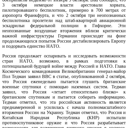
3 октября немецкие власти арестовали хорвата,
пилотировавшего беспилотник, примерно в 700 метрах от
аэропорта Франкфурта, и что 2 октября три неопознанных
беспилотника пролетели над штаб-квартирой авиационной
эскадрильи федеральной полиции в Гифхорне. Эти
неопознанные воздушные вторжения вблизи критически
важной инфраструктуры Германии происходят на фоне
продолжающихся попыток России дестабилизировать Европу
и подорвать единство НАТО.
Россия продолжает оспаривать и исследовать возможности
стран НАТО, возможно, в рамках подготовки к
потенциальной будущей войне между Россией и НАТО. Глава
Космического командования Великобритании генерал-майор
Пол Тедман заявил BBC в статье, опубликованной 2 октября,
что Россия еженедельно пытается глушить британские
военные спутники с помощью наземных систем. Тедман
заявил, что Россия «летает относительно близко» к
британским спутникам и пытается собирать информацию.
Тедман отметил, что эта российская активность является
преднамеренной и усилилась с начала полномасштабного
вторжения России на Украину. Тедман отметил, что Россия и
Китайская Народная Республика (КНР) испытали
противоспутниковое оружие и что Россия разрабатывает
возможности для размещения ядерного оружия в космосе.