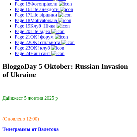
Page 15
Фотопріколи
Page 16
Life анекдоти
Page 17
Life віршики
Page 18
Motivators.ua
Page 19
Клуб_Нічка
Page 20
Life відео
Page 21
ОК! форум
Page 22
ОК! спільнота
Page 23
ОК! клуб
Page 24
Наш сайт
BloggoDay 5 Oktober: Russian Invasion
of Ukraine
Дайджест 5 жовтня 2025 р
(Оновлено 12:00)
Телеграммы от Валетова