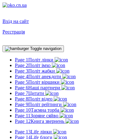
Вхід на сайт
Реєстрація
Toggle navigation
Page 1
Політ лінки
Page 2
Політ імхо
Page 3
Політ жабки
Page 4
Політ анекдоти
Page 5
Політ віршики
Page 6
Наші партнери
Page 7
Цитати
Page 8
Політ відео
Page 9
Політ рейтинги
Page 10
Таємна торба
Page 11
Зоряне сяйво
Page 12
Книга звернень
Page 13
Life лінки
Page 14
Life блоги