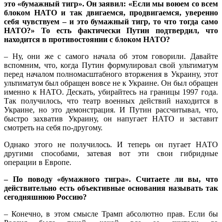
это «бумажный тигр». Он заявил: «Если мы воюем со всем
блоком НАТО и так двигаемся, продвигаемся, уверенно
себя чувствуем – и это бумажный тигр, то что тогда само
НАТО?» То есть фактически Путин подтвердил, что
находится в противостоянии с блоком НАТО?
– Ну, они же с самого начала об этом говорили. Давайте
вспомним, что, когда Путин формулировал свой ультиматум
перед началом полномасштабного вторжения в Украину, этот
ультиматум был обращен вовсе не к Украине. Он был обращен
именно к НАТО. Дескать, убирайтесь на границы 1997 года.
Так получилось, что театр военных действий находится в
Украине, но это демонстрация. И Путин рассчитывал, что,
быстро захватив Украину, он напугает НАТО и заставит
смотреть на себя по-другому.
Однако этого не получилось. И теперь он пугает НАТО
другими способами, затевая вот эти свои гибридные
операции в Европе.
– По поводу «бумажного тигра». Считаете ли вы, что
действительно есть объективные основания называть так
сегодняшнюю Россию?
– Конечно, в этом смысле Трамп абсолютно прав. Если бы