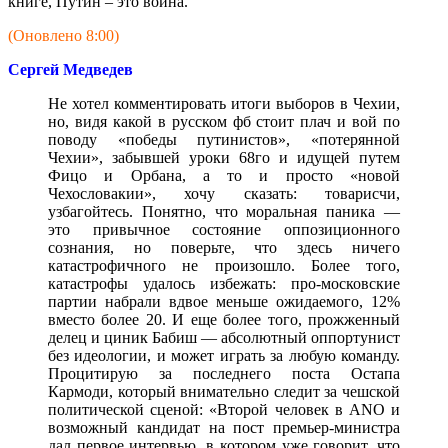
книге, Путин – это война.
(Оновлено 8:00)
Сергей Медведев
Не хотел комментировать итоги выборов в Чехии,
но, видя какой в русском фб стоит плач и вой по
поводу «победы путинистов», «потерянной
Чехии», забывшей уроки 68го и идущей путем
Фицо и Орбана, а то и просто «новой
Чехословакии», хочу сказать: товарисчи,
узбагойтесь. Понятно, что моральная паника —
это привычное состояние оппозиционного
сознания, но поверьте, что здесь ничего
катастрофичного не произошло. Более того,
катастрофы удалось избежать: про-московские
партии набрали вдвое меньше ожидаемого, 12%
вместо более 20. И еще более того, прожженный
делец и циник Бабиш — абсолютный оппортунист
без идеологии, и может играть за любую команду.
Процитирую за последнего поста Остапа
Кармоди, который внимательно следит за чешской
политической сценой: «Второй человек в ANO и
возможный кандидат на пост премьер-министра
дал первое интервью, в котором уже говорит, что