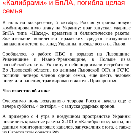
«Калибрами» и БпЛА, погибла целая
семья
В ночь на воскресенье, 5 октября, Россия устроила новую
комбинированную атаку на Украину: враг запускал ударные
БпЛА типа «Шахед», крылатые и баллистические ракеты.
Значительное количество вражеских средств воздушного
нападения летели на запад Украины, прежде всего на Львов.
Сообщалось о работе ПВО и взрывах на Львовщине,
Ривненщине и Ивано-Франковщине, в Польше из-за
российской атаки на Украину в небо поднимали истребители.
Во Львовской области, по данным Львовской ОГА и ГСЧС,
погибли четверо членов одной семьи, еще шесть человек
получили ранения, травмирован и житель Прикарпатья.
Что известно об атаке
Очередную ночь воздушного террора Россия начала еще с
вечера субботы, 4 октября, – с запуска ударных дронов.
А примерно с 4 утра в воздушном пространстве Украины
появились крылатые ракеты Х-101 и «Калибр»: оккупанты, по
данным мониторинговых каналов, запускалиих с юга, а также
из Саратовской области РФ.