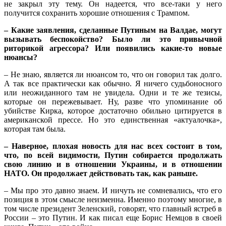
не закрыл эту тему. Он надеется, что все-таки у него
получится сохранить хорошие отношения с Трампом.
– Какие заявления, сделанные Путиным на Валдае, могут
вызывать беспокойство? Было ли это привычной
риторикой агрессора? Или появились какие-то новые
нюансы?
– Не знаю, является ли нюансом то, что он говорил так долго.
А так все практически как обычно. Я ничего судьбоносного
или неожиданного там не увидела. Одни и те же тезисы,
которые он пережевывает. Ну, разве что упоминание об
убийстве Кирка, которое достаточно обильно цитируется в
американской прессе. Но это единственная «актуалочка»,
которая там была.
– Наверное, плохая новость для нас всех состоит в том,
что, по всей видимости, Путин собирается продолжать
свою линию и в отношении Украины, и в отношении
НАТО. Он продолжает действовать так, как раньше.
– Мы про это давно знаем. И ничуть не сомневались, что его
позиция в этом смысле неизменна. Именно поэтому многие, в
том числе президент Зеленский, говорят, что главный ястреб в
России – это Путин. И как писал еще Борис Немцов в своей