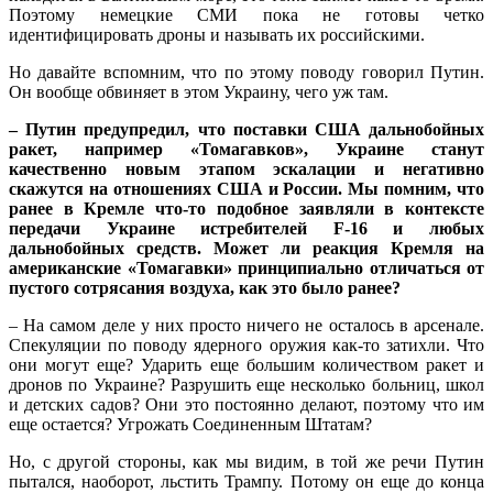
Поэтому немецкие СМИ пока не готовы четко
идентифицировать дроны и называть их российскими.
Но давайте вспомним, что по этому поводу говорил Путин.
Он вообще обвиняет в этом Украину, чего уж там.
– Путин предупредил, что поставки США дальнобойных
ракет, например «Томагавков», Украине станут
качественно новым этапом эскалации и негативно
скажутся на отношениях США и России. Мы помним, что
ранее в Кремле что-то подобное заявляли в контексте
передачи Украине истребителей F-16 и любых
дальнобойных средств. Может ли реакция Кремля на
американские «Томагавки» принципиально отличаться от
пустого сотрясания воздуха, как это было ранее?
– На самом деле у них просто ничего не осталось в арсенале.
Спекуляции по поводу ядерного оружия как-то затихли. Что
они могут еще? Ударить еще большим количеством ракет и
дронов по Украине? Разрушить еще несколько больниц, школ
и детских садов? Они это постоянно делают, поэтому что им
еще остается? Угрожать Соединенным Штатам?
Но, с другой стороны, как мы видим, в той же речи Путин
пытался, наоборот, льстить Трампу. Потому он еще до конца