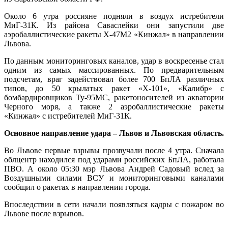
Около 6 утра россияне подняли в воздух истребители
МиГ-31К. Из района Саваслейки они запустили две
аэробаллистические ракеты Х-47М2 «Кинжал» в направлении
Львова.
По данным мониторинговых каналов, удар в воскресенье стал
одним из самых массированных. По предварительным
подсчетам, враг задействовал более 700 БпЛА различных
типов, до 50 крылатых ракет «Х-101», «Калибр» с
бомбардировщиков Ту-95МС, ракетоносителей из акватории
Черного моря, а также 2 аэробаллистические ракеты
«Кинжал» с истребителей МиГ-31К.
Основное направление удара – Львов и Львовская область.
Во Львове первые взрывы прозвучали после 4 утра. Сначала
облцентр находился под ударами российских БпЛА, работала
ПВО. А около 05:30 мэр Львова Андрей Садовый вслед за
Воздушными силами ВСУ и мониторинговыми каналами
сообщил о ракетах в направлении города.
Впоследствии в сети начали появляться кадры с пожаром во
Львове после взрывов.