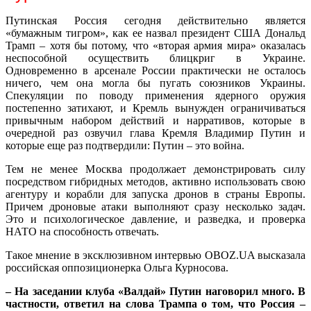
Путинская Россия сегодня действительно является
«бумажным тигром», как ее назвал президент США Дональд
Трамп – хотя бы потому, что «вторая армия мира» оказалась
неспособной осуществить блицкриг в Украине.
Одновременно в арсенале России практически не осталось
ничего, чем она могла бы пугать союзников Украины.
Спекуляции по поводу применения ядерного оружия
постепенно затихают, и Кремль вынужден ограничиваться
привычным набором действий и нарративов, которые в
очередной раз озвучил глава Кремля Владимир Путин и
которые еще раз подтвердили: Путин – это война.
Тем не менее Москва продолжает демонстрировать силу
посредством гибридных методов, активно использовать свою
агентуру и корабли для запуска дронов в страны Европы.
Причем дроновые атаки выполняют сразу несколько задач.
Это и психологическое давление, и разведка, и проверка
НАТО на способность отвечать.
Такое мнение в эксклюзивном интервью OBOZ.UA высказала
российская оппозиционерка Ольга Курносова.
– На заседании клуба «Валдай» Путин наговорил много. В
частности, ответил на слова Трампа о том, что Россия –