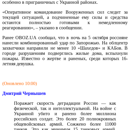
особенно в приграничных с Украиной районах.
«Оперативное командование Вооруженных сил следит за
текущей ситуацией, а подчиненные ему силы и средства
остаются полностью готовыми к немедленному
реагированию», – указано в сообщении.
Ранее OBOZ.UA сообщал, что в ночь на 5 октября россияне
нанесли комбинированный удар по Запорожью. На облцентр
захватчики направили не менее 10 «Шахедов» и КАБов. В
городе разрушениям подверглись жилые дома, вспыхнули
пожары. Известно о жертве и раненых, среди которых 16-
летняя девушка.
(Оновлено 10:00)
Дмитрий Чернышев
Поражает скорость деградации России — как
физической, так и интеллектуальной. На войне с
Украиной убито и ранено более миллиона
российских солдат. Это более 20 полнокровных
общевойсковых армий. Сожжено более 11000
танков. Это как минимум 15 танковых армий.