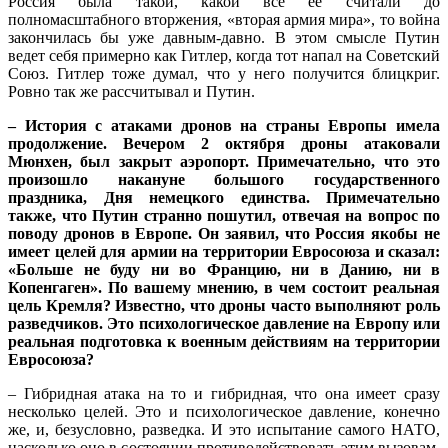
Россия была такой, какой все ее считали до
полномасштабного вторжения, «вторая армия мира», то война
закончилась бы уже давным-давно. В этом смысле Путин
ведет себя примерно как Гитлер, когда тот напал на Советский
Союз. Гитлер тоже думал, что у него получится блицкриг.
Ровно так же рассчитывал и Путин.
– История с атаками дронов на страны Европы имела
продолжение. Вечером 2 октября дроны атаковали
Мюнхен, был закрыт аэропорт. Примечательно, что это
произошло накануне большого государственного
праздника, Дня немецкого единства. Примечательно
также, что Путин странно пошутил, отвечая на вопрос по
поводу дронов в Европе. Он заявил, что Россия якобы не
имеет целей для армии на территории Евросоюза и сказал:
«Больше не буду ни во Францию, ни в Данию, ни в
Копенгаген». По вашему мнению, в чем состоит реальная
цель Кремля? Известно, что дроны часто выполняют роль
разведчиков. Это психологическое давление на Европу или
реальная подготовка к военным действиям на территории
Евросоюза?
– Гибридная атака на то и гибридная, что она имеет сразу
несколько целей. Это и психологическое давление, конечно
же, и, безусловно, разведка. И это испытание самого НАТО,
насколько оно в состоянии противодействовать этим вызовам.