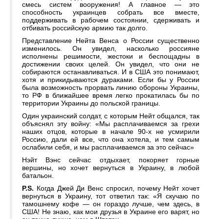
смесь систем вооружения! А главное — это
способность украинцев собрать все вместе,
поддерживать в рабочем состоянии, сдерживать и
отбивать российскую армию так долго.
Представление Нейта Венса о России существенно
изменилось. Он увидел, насколько россияне
исполнены решимости, жестоки и беспощадны в
достижении своих целей. Он увидел, что они не
собираются останавливаться. И в США это понимают,
хотя и прикидываются дураками. Если бы у России
была возможность прорвать линию обороны Украины,
то РФ в ближайшее время легко прокатилась бы по
территории Украины до польской границы.
Один украинский солдат, с которым Нейт общался, так
объяснял эту войну: «Мы расплачиваемся за грехи
наших отцов, которые в начале 90-х не усмирили
Россию, дали ей все, что она хотела, и тем самым
ослабили себя, и мы расплачиваемся за это сейчас»
Нэйт Вэнс сейчас отдыхает, покоряет горные
вершины, но хочет вернуться в Украину, в любой
батальон.
P.S.
Когда Джей Ди Венс спросил, почему Нейт хочет
вернуться в Украину, тот ответил так: «Я скучаю по
тамошнему кофе — он гораздо лучше, чем здесь, в
США! Не знаю, как мои друзья в Украине его варят, но