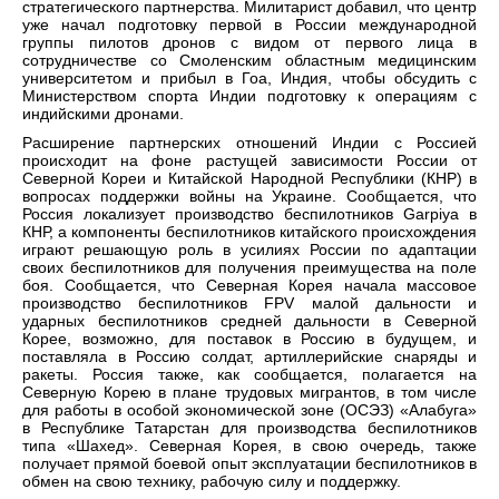
стратегического партнерства. Милитарист добавил, что центр
уже начал подготовку первой в России международной
группы пилотов дронов с видом от первого лица в
сотрудничестве со Смоленским областным медицинским
университетом и прибыл в Гоа, Индия, чтобы обсудить с
Министерством спорта Индии подготовку к операциям с
индийскими дронами.
Расширение партнерских отношений Индии с Россией
происходит на фоне растущей зависимости России от
Северной Кореи и Китайской Народной Республики (КНР) в
вопросах поддержки войны на Украине. Сообщается, что
Россия локализует производство беспилотников Garpiya в
КНР, а компоненты беспилотников китайского происхождения
играют решающую роль в усилиях России по адаптации
своих беспилотников для получения преимущества на поле
боя. Сообщается, что Северная Корея начала массовое
производство беспилотников FPV малой дальности и
ударных беспилотников средней дальности в Северной
Корее, возможно, для поставок в Россию в будущем, и
поставляла в Россию солдат, артиллерийские снаряды и
ракеты. Россия также, как сообщается, полагается на
Северную Корею в плане трудовых мигрантов, в том числе
для работы в особой экономической зоне (ОСЭЗ) «Алабуга»
в Республике Татарстан для производства беспилотников
типа «Шахед». Северная Корея, в свою очередь, также
получает прямой боевой опыт эксплуатации беспилотников в
обмен на свою технику, рабочую силу и поддержку.