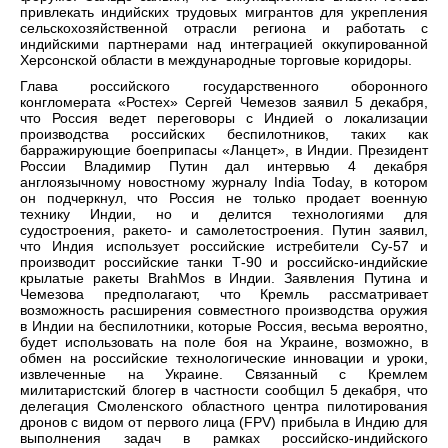
привлекать индийских трудовых мигрантов для укрепления
сельскохозяйственной отрасли региона и работать с
индийскими партнерами над интеграцией оккупированной
Херсонской области в международные торговые коридоры.
Глава российского государственного оборонного
конгломерата «Ростех» Сергей Чемезов заявил 5 декабря,
что Россия ведет переговоры с Индией о локализации
производства российских беспилотников, таких как
барражирующие боеприпасы «Ланцет», в Индии. Президент
России Владимир Путин дал интервью 4 декабря
англоязычному новостному журналу India Today, в котором
он подчеркнул, что Россия не только продает военную
технику Индии, но и делится технологиями для
судостроения, ракето- и самолетостроения. Путин заявил,
что Индия использует российские истребители Су-57 и
производит российские танки Т-90 и российско-индийские
крылатые ракеты BrahMos в Индии. Заявления Путина и
Чемезова предполагают, что Кремль рассматривает
возможность расширения совместного производства оружия
в Индии на беспилотники, которые Россия, весьма вероятно,
будет использовать на поле боя на Украине, возможно, в
обмен на российские технологические инновации и уроки,
извлеченные на Украине. Связанный с Кремлем
милитаристский блогер в частности сообщил 5 декабря, что
делегация Смоленского областного центра пилотирования
дронов с видом от первого лица (FPV) прибыла в Индию для
выполнения задач в рамках российско-индийского