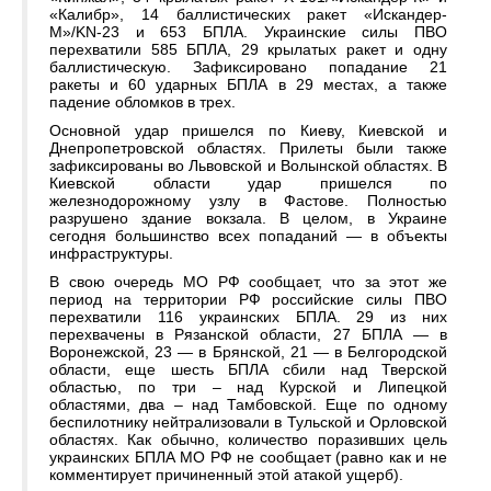
«Калибр», 14 баллистических ракет «Искандер-
М»/KN-23 и 653 БПЛА. Украинские силы ПВО
перехватили 585 БПЛА, 29 крылатых ракет и одну
баллистическую. Зафиксировано попадание 21
ракеты и 60 ударных БПЛА в 29 местах, а также
падение обломков в трех.
Основной удар пришелся по Киеву, Киевской и
Днепропетровской областях. Прилеты были также
зафиксированы во Львовской и Волынской областях. В
Киевской области удар пришелся по
железнодорожному узлу в Фастове. Полностью
разрушено здание вокзала. В целом, в Украине
сегодня большинство всех попаданий — в объекты
инфраструктуры.
В свою очередь МО РФ сообщает, что за этот же
период на территории РФ российские силы ПВО
перехватили 116 украинских БПЛА. 29 из них
перехвачены в Рязанской области, 27 БПЛА — в
Воронежской, 23 — в Брянской, 21 — в Белгородской
области, еще шесть БПЛА сбили над Тверской
областью, по три – над Курской и Липецкой
областями, два – над Тамбовской. Еще по одному
беспилотнику нейтрализовали в Тульской и Орловской
областях. Как обычно, количество поразивших цель
украинских БПЛА МО РФ не сообщает (равно как и не
комментирует причиненный этой атакой ущерб).