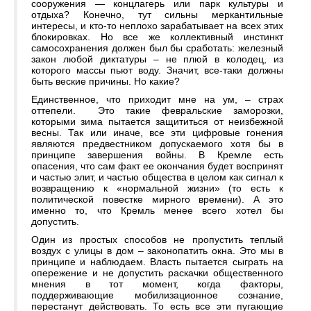
сооружения — концлагерь или парк культуры и
отдыха? Конечно, тут сильны меркантильные
интересы, и кто-то неплохо зарабатывает на всех этих
блокировках. Но все же коллективный инстинкт
самосохранения должен был бы сработать: железный
закон любой диктатуры – не плюй в колодец, из
которого массы пьют воду. Значит, все-таки должны
быть веские причины. Но какие?
Единственное, что приходит мне на ум, – страх
оттепели. Это такие февральские заморозки,
которыми зима пытается защититься от неизбежной
весны. Так или иначе, все эти цифровые гонения
являются предвестником допускаемого хотя бы в
принципе завершения войны. В Кремле есть
опасения, что сам факт ее окончания будет воспринят
и частью элит, и частью общества в целом как сигнал к
возвращению к «нормальной жизни» (то есть к
политической повестке мирного времени). А это
именно то, что Кремль менее всего хотел бы
допустить.
Один из простых способов не пропустить теплый
воздух с улицы в дом – законопатить окна. Это мы в
принципе и наблюдаем. Власть пытается сыграть на
опережение и не допустить раскачки общественного
мнения в тот момент, когда факторы,
поддерживающие мобилизационное сознание,
перестанут действовать. То есть все эти пугающие