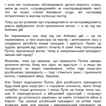
І коли ми починаємо обговорювати деталі мирного плану,
зміни до нього, «справедливий» чи «несправедливий» зміст
тих чи інших статей ймовірної угоди, ми насправді
потрапляємо в чергову путінську пастку.
Тому що всі розмови про справедливість чи несправедливість
мають відбуватися після припинення вогню — а не під час
бойових дій
Бо перемовини про мир під час бойових дій — це не
перемовини, а тиск агресора на жертву і затягування часу у
сподіванні запобігти новим санкціям. І здається, Трамп це
чудово зрозумів від самого початку й саме тому пропонував
Путіну припинення вогню. Чому ж американський президент
змінив свій підхід?
Можливо, тому що вирішив, що примусити Путіна швидко
зупинити вогонь йому все одно не вдасться — а якщо він
погодиться на мирні перемовини, тобто піде назустріч
російському президенту — тоді і зʼявиться шанс і припинити
вогонь, і завершити війну. Заразом.
Але Трамп недооцінює Путіна. Для російського президента
будь-який крок назустріч і є поразкою опонента, якого тепер
потрібно тільки дотиснути. І тепер Путін не тільки тягне час,
але й переодягається у військовий однострій і погрожує
«війною до останнього українця» чи навіть готовністю війни в
Європі. Так, раніше російський президент не робив таких
зухвалих заяв, але раніше і американський президент не