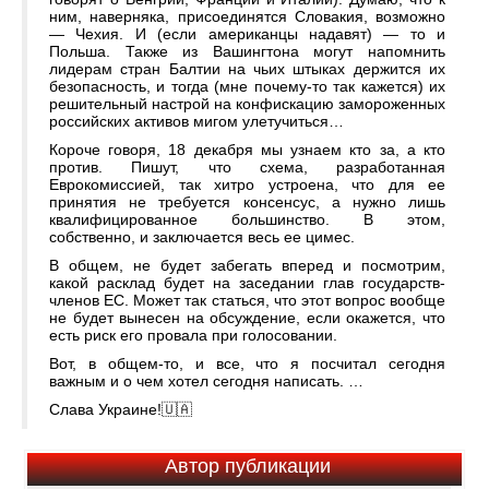
ним, наверняка, присоединятся Словакия, возможно
— Чехия. И (если американцы надавят) — то и
Польша. Также из Вашингтона могут напомнить
лидерам стран Балтии на чьих штыках держится их
безопасность, и тогда (мне почему-то так кажется) их
решительный настрой на конфискацию замороженных
российских активов мигом улетучиться…
Короче говоря, 18 декабря мы узнаем кто за, а кто
против. Пишут, что схема, разработанная
Еврокомиссией, так хитро устроена, что для ее
принятия не требуется консенсус, а нужно лишь
квалифицированное большинство. В этом,
собственно, и заключается весь ее цимес.
В общем, не будет забегать вперед и посмотрим,
какой расклад будет на заседании глав государств-
членов ЕС. Может так статься, что этот вопрос вообще
не будет вынесен на обсуждение, если окажется, что
есть риск его провала при голосовании.
Вот, в общем-то, и все, что я посчитал сегодня
важным и о чем хотел сегодня написать. …
Слава Украине!🇺🇦
Автор публикации