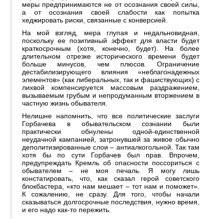
меры предпринимаются не от осознания своей силы,
а от осознания своей слабости как попытка
хеджировать риски, связанные с конверсией.
На мой взгляд, мера глупая и недальновидная,
поскольку ее позитивный эффект для власти будет
краткосрочным (хотя, конечно, будет). На более
длительном отрезке исторического времени будет
больше минусов, чем плюсов. Ограничение
дестабилизирующего влияния «неблагонадежных
элементов» (как либеральных, так и фашиствующих) с
лихвой компенсируется массовым раздражением,
вызываемым грубым и непродуманным вторжением в
частную жизнь обывателя.
Нелишне напомнить, что все политические заслуги
Горбачева в обывательском сознании были
практически обнулены одной-единственной
неудачной кампанией, затронувшей за живое обычно
деполитизированные слои – антиалкогольной. Так там
хотя бы по сути Горбачев был прав. Впрочем,
предупреждать Кремль об опасности поссориться с
обывателем – не моя печаль. Я могу лишь
констатировать, что, как сказал герой советского
блокбастера, «кто нам мешает – тот нам и поможет».
К сожалению, не сразу. Для того, чтобы начали
сказываться долгосрочные последствия, нужно время,
и его надо как-то пережить.