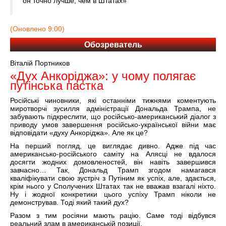
он точно лучше, чем в Штатах»
(Оновлено 9:00)
Обозреватель
Віталій Портников
«Дух Анкоріджа»: у чому полягає
путінська пастка
Російські чиновники, які останніми тижнями коментують
миротворчі зусилля адміністрації Дональда Трампа, не
забувають підкреслити, що російсько-американський діалог з
приводу умов завершення російсько-української війни має
відповідати «духу Анкоріджа». Але як це?
На перший погляд, це виглядає дивно. Адже під час
американсько-російського саміту на Алясці не вдалося
досягти жодних домовленостей, він навіть завершився
завчасно… Так, Дональд Трамп згодом намагався
кваліфікувати свою зустріч з Путіним як успіх, але, здається,
крім нього у Сполучених Штатах так не вважав взагалі ніхто.
Ну і жодної конкретики цього успіху Трамп ніколи не
демонстрував. Тоді який такий дух?
Разом з тим росіяни мають рацію. Саме тоді відбувся
реальний злам в американській позиції.