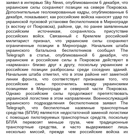
заявил в интервью Sky News, опубликованном 6 декабря, что
украинские силы сохраняют позиции на севере Покровска.
Дополнительные геолокированные кадры, опубликованные 6
декабря, показывают, как российские войска наносят удар по
украинской пусковой установке беспилотников в Мирнограде
(к востоку от Покровска), районе, где, по ранее заявленным
российским источникам, сохранялось присутствие
российских войск. Связанный с Кремлем российский
милитарист признал, что украинские силы сохраняют
ограниченные позиции в Мирнограде. Начальник штаба
украинского батальона беспилотников сообщил The
Telegraph в статье, опубликованной 6 декабря, что
украинские и российские силы в Покровске действуют в
«карманах» близко друг к другу, поскольку украинские и
российские позиции разбросаны среди соседних зданий.
Начальник штаба отметил, что в этом районе нет заметной
линии фронта, что соответствует признакам того, что
российские силы просочились между украинскими
позициями в Мирнограде и северной части Покровска.
Однако российские силы продолжают препятствовать
украинской логистике в этом направлении. Военнослужащий
украинского подразделения беспилотников заявил The
Telegraph, что беспилотные наземные транспортные
средства (БПЛА) являются недостаточной заменой логистики
с помощью пилотируемых транспортных средств, поскольку
БПЛА перевозят меньше груза, чем традиционные
транспортные средства, и часто выдерживают лишь
несколько миссий, прежде чем российские войска их