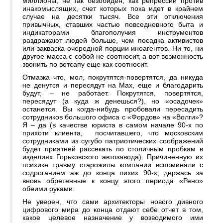
миллионы, не так безобиден, как репрессии против
инакомыслящих, счет которых пока идет в крайнем
случае на десятки тысяч. Все эти отключения
привычных, ставших частью повседневного быта и
индикаторами благополучия инструментов
раздражают людей больше, чем посадка активистов
или закваска очередной порции иноагентов. Ни то, ни
другое масса с собой не соотносит, а вот возможность
звонить по вотсапу еще как соотносит.
Отмазка что, мол, покрутятся-повертятся, да никуда
не денутся и пересядут на Max, еще и благодарить
будут, – не работает. Покрутятся, повертятся,
пересядут (а куда ж денешься?), но «осадочек»
останется. Вы когда-нибудь пробовали пересадить
сотрудников большого офиса с «Фордов» на «Волги»?
Я – да (в качестве юриста в самом начале 90-х по
прихоти клиента, посчитавшего, что московским
сотрудниками из сугубо патриотических соображений
будет приятней рассекать по столичным пробкам в
изделиях Горьковского автозавода). Причиненную их
психике травму старожилы компании вспоминали с
содроганием аж до конца лихих 90-х, держась за
вновь обретенные к концу этого периода «Рено»
обеими руками.
Не уверен, что сами архитекторы нового дивного
цифрового мира до конца отдают себе отчет в том,
какое целевое назначение у возводимого ими