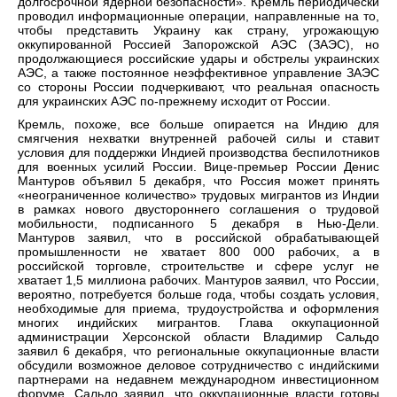
долгосрочной ядерной безопасности». Кремль периодически
проводил информационные операции, направленные на то,
чтобы представить Украину как страну, угрожающую
оккупированной Россией Запорожской АЭС (ЗАЭС), но
продолжающиеся российские удары и обстрелы украинских
АЭС, а также постоянное неэффективное управление ЗАЭС
со стороны России подчеркивают, что реальная опасность
для украинских АЭС по-прежнему исходит от России.
Кремль, похоже, все больше опирается на Индию для
смягчения нехватки внутренней рабочей силы и ставит
условия для поддержки Индией производства беспилотников
для военных усилий России. Вице-премьер России Денис
Мантуров объявил 5 декабря, что Россия может принять
«неограниченное количество» трудовых мигрантов из Индии
в рамках нового двустороннего соглашения о трудовой
мобильности, подписанного 5 декабря в Нью-Дели.
Мантуров заявил, что в российской обрабатывающей
промышленности не хватает 800 000 рабочих, а в
российской торговле, строительстве и сфере услуг не
хватает 1,5 миллиона рабочих. Мантуров заявил, что России,
вероятно, потребуется больше года, чтобы создать условия,
необходимые для приема, трудоустройства и оформления
многих индийских мигрантов. Глава оккупационной
администрации Херсонской области Владимир Сальдо
заявил 6 декабря, что региональные оккупационные власти
обсудили возможное деловое сотрудничество с индийскими
партнерами на недавнем международном инвестиционном
форуме. Сальдо заявил, что оккупационные власти готовы