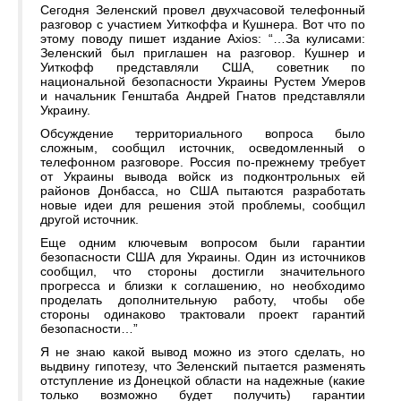
Сегодня Зеленский провел двухчасовой телефонный
разговор с участием Уиткоффа и Кушнера. Вот что по
этому поводу пишет издание Axios: “…За кулисами:
Зеленский был приглашен на разговор. Кушнер и
Уиткофф представляли США, советник по
национальной безопасности Украины Рустем Умеров
и начальник Генштаба Андрей Гнатов представляли
Украину.
Обсуждение территориального вопроса было
сложным, сообщил источник, осведомленный о
телефонном разговоре. Россия по-прежнему требует
от Украины вывода войск из подконтрольных ей
районов Донбасса, но США пытаются разработать
новые идеи для решения этой проблемы, сообщил
другой источник.
Еще одним ключевым вопросом были гарантии
безопасности США для Украины. Один из источников
сообщил, что стороны достигли значительного
прогресса и близки к соглашению, но необходимо
проделать дополнительную работу, чтобы обе
стороны одинаково трактовали проект гарантий
безопасности…”
Я не знаю какой вывод можно из этого сделать, но
выдвину гипотезу, что Зеленский пытается разменять
отступление из Донецкой области на надежные (какие
только возможно будет получить) гарантии