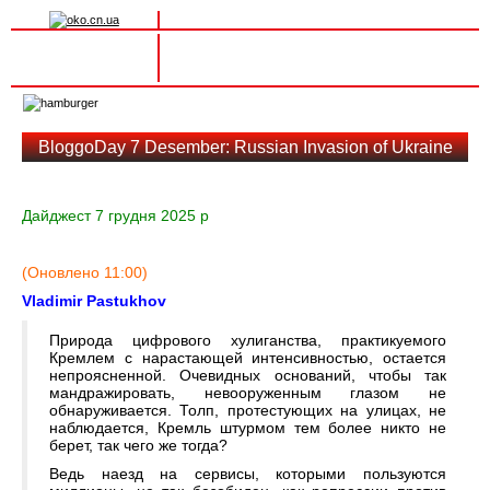
Вхід на сайт
Реєстрація
Toggle
navigation
BloggoDay 7 Desember: Russian Invasion of Ukraine
Дайджест 7 грудня 2025 р
(Оновлено 11:00)
Vladimir Pastukhov
Природа цифрового хулиганства, практикуемого
Кремлем с нарастающей интенсивностью, остается
непроясненной. Очевидных оснований, чтобы так
мандражировать, невооруженным глазом не
обнаруживается. Толп, протестующих на улицах, не
наблюдается, Кремль штурмом тем более никто не
берет, так чего же тогда?
Ведь наезд на сервисы, которыми пользуются