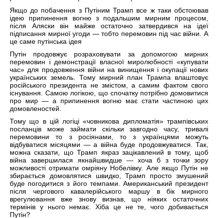
Якщо до побачення з Путіним Трамп все ж таки обстоював
ідею припинення вогню з подальшим мирним процесом,
після Аляски він майже остаточно затвердився на ідеї
підписання мирної угоди — тобто перемовин під час війни. А
це саме путінська ідея
Путін продовжує розраховувати за допомогою мирних
перемовин і демонстрації власної миролюбності «купувати
час» для продовження війни на винищення і окупації нових
українських земель. Тому мирний план Трампа влаштовує
російського президента не змістом, а самим фактом свого
існування. Самою логікою, що спочатку потрібно домовитися
про мир — а припинення вогню має стати частиною цих
домовленостей.
Тому що в цій логіці «човникова дипломатія» трампівських
посланців може займати скільки завгодно часу, тривалі
перемовини то з росіянами, то з українцями можуть
відбуватися місяцями — а війна буде продовжуватися. Так,
можна сказати, що Трамп якраз зацікавлений в тому, щоб
війна завершилася якнайшвидше — хоча б з точки зору
можливості отримати омріяну Нобелівку. Але якщо Путін не
збирається домовлятися швидко, Трамп просто змушений
буде погодитися з його темпами. Американський президент
після чергового кавалерійського маршу в бік мирного
врегулювання вже знову визнав, що ніяких остаточних
термінів у нього немає. Хіба це не те, чого добивається
Путін?