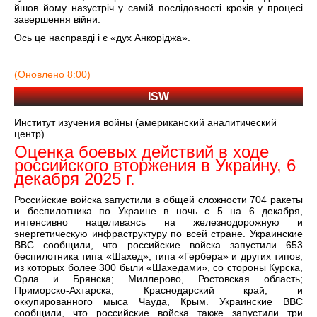
йшов йому назустріч у самій послідовності кроків у процесі
завершення війни.
Ось це насправді і є «дух Анкоріджа».
(Оновлено 8:00)
ISW
Институт изучения войны (американский аналитический
центр)
Оценка боевых действий в ходе
российского вторжения в Украину, 6
декабря 2025 г.
Российские войска запустили в общей сложности 704 ракеты
и беспилотника по Украине в ночь с 5 на 6 декабря,
интенсивно нацеливаясь на железнодорожную и
энергетическую инфраструктуру по всей стране. Украинские
ВВС сообщили, что российские войска запустили 653
беспилотника типа «Шахед», типа «Гербера» и других типов,
из которых более 300 были «Шахедами», со стороны Курска,
Орла и Брянска; Миллерово, Ростовская область;
Приморско-Ахтарска, Краснодарский край; и
оккупированного мыса Чауда, Крым. Украинские ВВС
сообщили, что российские войска также запустили три