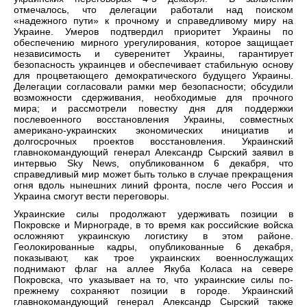
отмечалось, что делегации работали над поиском
«надежного пути» к прочному и справедливому миру на
Украине. Умеров подтвердил приоритет Украины по
обеспечению мирного урегулирования, которое защищает
независимость и суверенитет Украины, гарантирует
безопасность украинцев и обеспечивает стабильную основу
для процветающего демократического будущего Украины.
Делегации согласовали рамки мер безопасности; обсудили
возможности сдерживания, необходимые для прочного
мира; и рассмотрели повестку дня для поддержки
послевоенного восстановления Украины, совместных
американо-украинских экономических инициатив и
долгосрочных проектов восстановления. Украинский
главнокомандующий генерал Александр Сырский заявил в
интервью Sky News, опубликованном 6 декабря, что
справедливый мир может быть только в случае прекращения
огня вдоль нынешних линий фронта, после чего Россия и
Украина смогут вести переговоры.
Украинские силы продолжают удерживать позиции в
Покровске и Мирнограде, в то время как российские войска
осложняют украинскую логистику в этом районе.
Геолокированные кадры, опубликованные 6 декабря,
показывают, как трое украинских военнослужащих
поднимают флаг на аллее Якуба Коласа на севере
Покровска, что указывает на то, что украинские силы по-
прежнему сохраняют позиции в городе. Украинский
главнокомандующий генерал Александр Сырский также