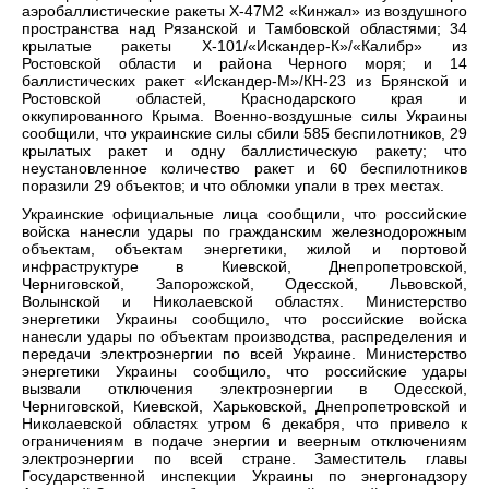
аэробаллистические ракеты Х-47М2 «Кинжал» из воздушного
пространства над Рязанской и Тамбовской областями; 34
крылатые ракеты Х-101/«Искандер-К»/«Калибр» из
Ростовской области и района Черного моря; и 14
баллистических ракет «Искандер-М»/КН-23 из Брянской и
Ростовской областей, Краснодарского края и
оккупированного Крыма. Военно-воздушные силы Украины
сообщили, что украинские силы сбили 585 беспилотников, 29
крылатых ракет и одну баллистическую ракету; что
неустановленное количество ракет и 60 беспилотников
поразили 29 объектов; и что обломки упали в трех местах.
Украинские официальные лица сообщили, что российские
войска нанесли удары по гражданским железнодорожным
объектам, объектам энергетики, жилой и портовой
инфраструктуре в Киевской, Днепропетровской,
Черниговской, Запорожской, Одесской, Львовской,
Волынской и Николаевской областях. Министерство
энергетики Украины сообщило, что российские войска
нанесли удары по объектам производства, распределения и
передачи электроэнергии по всей Украине. Министерство
энергетики Украины сообщило, что российские удары
вызвали отключения электроэнергии в Одесской,
Черниговской, Киевской, Харьковской, Днепропетровской и
Николаевской областях утром 6 декабря, что привело к
ограничениям в подаче энергии и веерным отключениям
электроэнергии по всей стране. Заместитель главы
Государственной инспекции Украины по энергонадзору