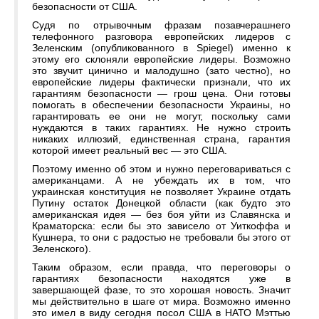
безопасности от США.
Судя по отрывочным фразам позавчерашнего
телефонного разговора европейских лидеров с
Зеленским (опубликованного в Spiegel) именно к
этому его склоняли европейские лидеры. Возможно
это звучит цинично и малодушно (зато честно), но
европейские лидеры фактически признали, что их
гарантиям безопасности — грош цена. Они готовы
помогать в обеспечении безопасности Украины, но
гарантировать ее они не могут, поскольку сами
нуждаются в таких гарантиях. Не нужно строить
никаких иллюзий, единственная страна, гарантия
которой имеет реальный вес — это США.
Поэтому именно об этом и нужно переговариваться с
американцами. А не убеждать их в том, что
украинская конституция не позволяет Украине отдать
Путину остаток Донецкой области (как будто это
американская идея — без боя уйти из Славянска и
Краматорска: если бы это зависело от Уиткоффа и
Кушнера, то они с радостью не требовали бы этого от
Зеленского).
Таким образом, если правда, что переговоры о
гарантиях безопасности находятся уже в
завершающей фазе, то это хорошая новость. Значит
мы действительно в шаге от мира. Возможно именно
это имел в виду сегодня посол США в НАТО Мэттью