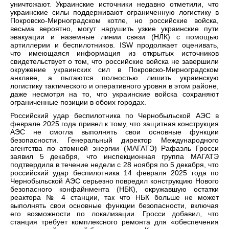
уничтожают. Украинские источники недавно отметили, что
украинские силы поддерживают ограниченную логистику в
Покровско-Мирноградском котле, но российские войска,
весьма вероятно, могут нарушить узкие украинские пути
эвакуации и наземные линии связи (НЛК) с помощью
артиллерии и беспилотников. ISW продолжает оценивать,
что имеющаяся информация из открытых источников
свидетельствует о том, что российские войска не завершили
окружение украинских сил в Покровско-Мирноградском
анклаве, а пытаются полностью лишить украинскую
логистику тактического и оперативного уровня в этом районе,
даже несмотря на то, что украинские войска сохраняют
ограниченные позиции в обоих городах.
Российский удар беспилотника по Чернобыльской АЭС в
феврале 2025 года привел к тому, что защитная конструкция
АЭС не смогла выполнять свои основные функции
безопасности. Генеральный директор Международного
агентства по атомной энергии (МАГАТЭ) Рафаэль Гросси
заявил 5 декабря, что инспекционная группа МАГАТЭ
подтвердила в течение недели с 28 ноября по 5 декабря, что
российский удар беспилотника 14 февраля 2025 года по
Чернобыльской АЭС серьезно повредил конструкцию Нового
безопасного конфайнмента (НБК), окружавшую остатки
реактора № 4 станции, так что НБК больше не может
выполнять свои основные функции безопасности, включая
его возможности по локализации. Гросси добавил, что
станция требует комплексного ремонта для «обеспечения