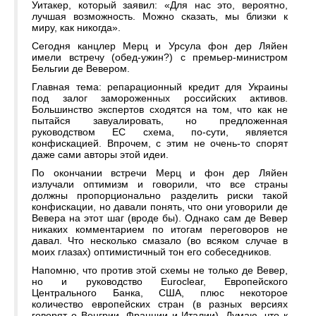
Уитакер, который заявил: «Для нас это, вероятно,
лучшая возможность. Можно сказать, мы близки к
миру, как никогда».
Сегодня канцлер Мерц и Урсула фон дер Ляйен
имели встречу (обед-ужин?) с премьер-министром
Бельгии де Вевером.
Главная тема: репарационный кредит для Украины
под залог замороженных российских активов.
Большинство экспертов сходятся на том, что как не
пытайся завуалировать, но предложенная
руководством ЕС схема, по-сути, является
конфискацией. Впрочем, с этим не очень-то спорят
даже сами авторы этой идеи.
По окончании встречи Мерц и фон дер Ляйен
излучали оптимизм и говорили, что все страны
должны пропорционально разделить риски такой
конфискации, но давали понять, что они уговорили де
Вевера на этот шаг (вроде бы). Однако сам де Вевер
никаких комментарием по итогам переговоров не
давал. Что несколько смазало (во всяком случае в
моих глазах) оптимистичный тон его собеседников.
Напомню, что против этой схемы не только де Вевер,
но и руководство Euroclear, Европейского
Центрального Банка, США, плюс некоторое
количество европейских стран (в разных версиях
говорят о Венгрии, Франции и Италии). Думаю, что к