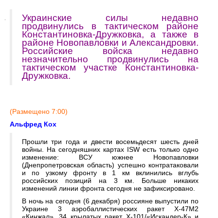
Украинские силы недавно
продвинулись в тактическом районе
Константиновка-Дружковка, а также в
районе Новопавловки и Александровки.
Российские войска недавно
незначительно продвинулись на
тактическом участке Константиновка-
Дружковка.
(Размещено 7:00)
Альфред Кох
Прошли три года и двести восемьдесят шесть дней
войны. На сегодняшних картах ISW есть только одно
изменение: ВСУ южнее Новопавловки
(Днепропетровская область) успешно контратаковали
и по узкому фронту в 1 км вклинились вглубь
российских позиций на 3 км. Больше никаких
изменений линии фронта сегодня не зафиксировано.
В ночь на сегодня (6 декабря) россияне выпустили по
Украине 3 аэробаллистических ракет Х-47М2
«Кинжал», 34 крылатых ракет Х-101/«Искандер-К» и