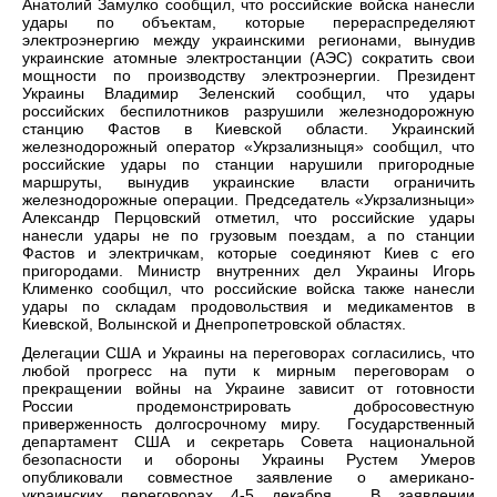
Анатолий Замулко сообщил, что российские войска нанесли
удары по объектам, которые перераспределяют
электроэнергию между украинскими регионами, вынудив
украинские атомные электростанции (АЭС) сократить свои
мощности по производству электроэнергии. Президент
Украины Владимир Зеленский сообщил, что удары
российских беспилотников разрушили железнодорожную
станцию ​​Фастов в Киевской области. Украинский
железнодорожный оператор «Укрзализныця» сообщил, что
российские удары по станции нарушили пригородные
маршруты, вынудив украинские власти ограничить
железнодорожные операции. Председатель «Укрзализныци»
Александр Перцовский отметил, что российские удары
нанесли удары не по грузовым поездам, а по станции
Фастов и электричкам, которые соединяют Киев с его
пригородами. Министр внутренних дел Украины Игорь
Клименко сообщил, что российские войска также нанесли
удары по складам продовольствия и медикаментов в
Киевской, Волынской и Днепропетровской областях.
Делегации США и Украины на переговорах согласились, что
любой прогресс на пути к мирным переговорам о
прекращении войны на Украине зависит от готовности
России продемонстрировать добросовестную
приверженность долгосрочному миру. Государственный
департамент США и секретарь Совета национальной
безопасности и обороны Украины Рустем Умеров
опубликовали совместное заявление о американо-
украинских переговорах 4-5 декабря. В заявлении