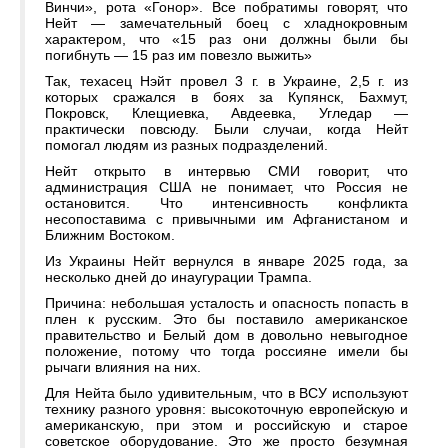
Винчи», рота «Гонор». Все побратимы говорят, что
Нейт — замечательный боец с хладнокровным
характером, что «15 раз они должны были бы
погибнуть — 15 раз им повезло выжить»
Так, техасец Нэйт провел 3 г. в Украине, 2,5 г. из
которых сражался в боях за Купянск, Бахмут,
Покровск, Клещиевка, Авдеевка, Угледар —
практически повсюду. Были случаи, когда Нейт
помогал людям из разных подразделений.
Нейт открыто в интервью СМИ говорит, что
администрация США не понимает, что Россия не
остановится. Что интенсивность конфликта
несопоставима с привычными им Афганистаном и
Ближним Востоком.
Из Украины Нейт вернулся в январе 2025 года, за
несколько дней до инаугурации Трампа.
Причина: небольшая усталость и опасность попасть в
плен к русским. Это бы поставило американское
правительство и Белый дом в довольно невыгодное
положение, потому что тогда россияне имели бы
рычаги влияния на них.
Для Нейта было удивительным, что в ВСУ используют
технику разного уровня: высокоточную европейскую и
американскую, при этом и российскую и старое
советское оборудование. Это же просто безумная