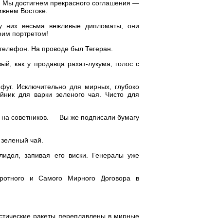
е. Мы достигнем прекрасного соглашения —
ижнем Востоке.
у них весьма вежливые дипломаты, они
оим портретом!
 телефон. На проводе был Тегеран.
ый, как у продавца рахат-лукума, голос с
фуг. Исключительно для мирных, глубоко
йник для варки зеленого чая. Чисто для
 на советников. — Вы же подписали бумагу
 зеленый чай.
лидол, запивая его виски. Генералы уже
воротного и Самого Мирного Договора в
истические ракеты переплавлены в мирные