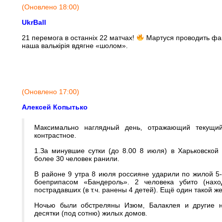
(Оновлено 18:00)
UkrBall
21 перемога в останніх 22 матчах!
Мартуся проводить фан
наша валькірія вдягне «шолом».
(Оновлено 17:00)
Алексей Копытько
Максимально наглядный день, отражающий текущи
контрастное.
1.За минувшие сутки (до 8.00 8 июля) в Харьковской
более 30 человек ранили.
В районе 9 утра 8 июля россияне ударили по жилой 5
боеприпасом «Бандероль». 2 человека убито (нах
пострадавших (в т.ч. ранены 4 детей). Ещё один такой ж
Ночью были обстреляны Изюм, Балаклея и другие н
десятки (под сотню) жилых домов.