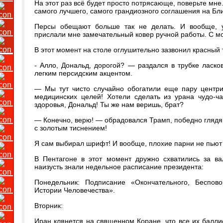
На этот раз всё будет просто потрясающе, поверьте мн
самого лучшего, самого грандиозного соглашения на Бл
Персы обещают больше так не делать. И вообще, 
прислали мне замечательный ковер ручной работы. С м
​В этот момент на столе оглушительно зазвонил красный
​- Алло, Дональд, дорогой? — раздался в трубке ласков
легким персидским акцентом.
— Мы тут чисто случайно обогатили еще пару центри
медицинских целей! Хотели сделать из урана чудо-ча
здоровья, Дональд! Ты же нам веришь, брат?
— Конечно, верю! — обрадовался Трамп, победно глядя
с золотым тиснением!
Я сам выбирал шрифт! И вообще, плохие парни не пьют
​В Пентагоне в этот момент дружно схватились за ва
наизусть знали недельное расписание президента:
​Понедельник: Подписание «Окончательного, Беспо
Истории Человечества».
​Вторник:
Иран клянется на священном Коране, что все их балл