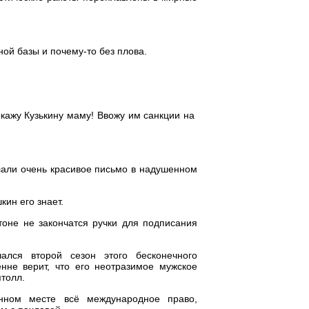
ой базы и почему-то без плова.
окажу Кузькину маму! Ввожу им санкции на
лали очень красивое письмо в надушенном
ин его знает.
оне не закончатся ручки для подписания
чался второй сезон этого бесконечного
нне верит, что его неотразимое мужское
толл.
инном месте всё международное право,