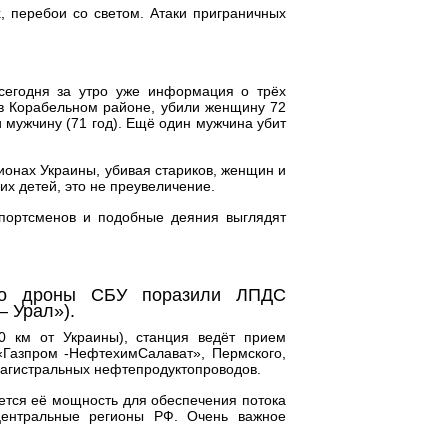
, перебои со светом. Атаки приграничных
сегодня за утро уже информация о трёх
 в Корабельном районе, убили женщину 72
и мужчину (71 год). Ещё один мужчина убит
ионах Украины, убивая стариков, женщин и
их детей, это не преувеличение.
портсменов и подобные деяния выглядят
 то дроны СБУ поразили ЛПДС
— Урал»).
0 км от Украины), станция ведёт прием
«Газпром -НефтехимСалават», Пермского,
магистральных нефтепродуктопроводов.
ется её мощность для обеспечения потока
ентральные регионы РФ. Очень важное