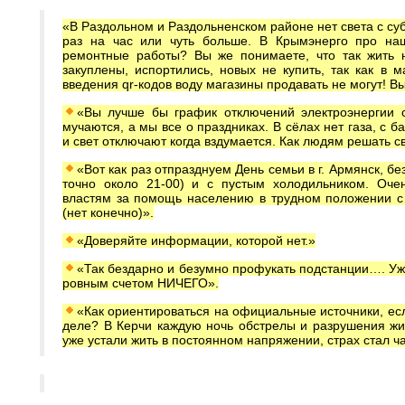
«В Раздольном и Раздольненском районе нет света с суб
раз на час или чуть больше. В Крымэнерго про на
ремонтные работы? Вы же понимаете, что так жить 
закуплены, испортились, новых не купить, так как в ма
введения qr-кодов воду магазины продавать не могут! В
«Вы лучше бы график отключений электроэнергии 
мучаются, а мы все о праздниках. В сёлах нет газа, с б
и свет отключают когда вздумается. Как людям решать 
«Вот как раз отпразднуем День семьи в г. Армянск, без
точно около 21-00) и с пустым холодильником. Оч
властям за помощь населению в трудном положении с
(нет конечно)».
«Доверяйте информации, которой нет.»
«Так бездарно и безумно профукать подстанции…. Ужа
ровным счетом НИЧЕГО».
«Как ориентироваться на официальные источники, есл
деле? В Керчи каждую ночь обстрелы и разрушения жил
уже устали жить в постоянном напряжении, страх стал 