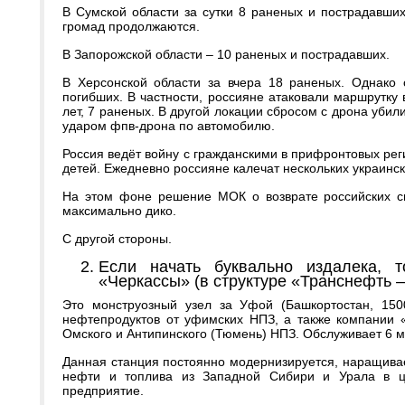
В Сумской области за сутки 8 раненых и пострадавших
громад продолжаются.
В Запорожской области – 10 раненых и пострадавших.
В Херсонской области за вчера 18 раненых. Однако 
погибших. В частности, россияне атаковали маршрутку
лет, 7 раненых. В другой локации сбросом с дрона убил
ударом фпв-дрона по автомобилю.
Россия ведёт войну с гражданскими в прифронтовых рег
детей. Ежедневно россияне калечат нескольких украинск
На этом фоне решение МОК о возврате российских с
максимально дико.
С другой стороны.
Если начать буквально издалека,
«Черкассы» (в структуре «Транснефть 
Это монструозный узел за Уфой (Башкортостан, 150
нефтепродуктов от уфимских НПЗ, а также компании 
Омского и Антипинского (Тюмень) НПЗ. Обслуживает 6 
Данная станция постоянно модернизируется, наращива
нефти и топлива из Западной Сибири и Урала в ц
предприятие.