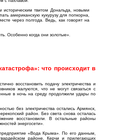
м с пахлавой.
ым историческим твитом Дональда, новыми
пать американскую кукурузу для попкорна,
сте через полгода. Ведь, как говорят на
ить. Особенно когда они золотые».
катастрофа»: что происходит в
тично восстановить подачу электричества и
вников жалуются, что не могут связаться с
енные в ночь на среду продолжили удары по
остью без электричества остались Армянск,
ерекопский район. Без света снова осталась
абжение восстановили. В остальные районы
жностей энергосети».
спредприятие «Вода Крыма». По его данным,
гвардейском районе, Керчи и прилегающих