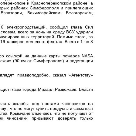
оперекопске и Красноперекопском районе, а
оторых районах Симферополя и прилегающих
Евпатории, Бахчисарайском, Белогорском,
6 электроподстанций, сообщил глава Сил
словам, всего за ночь на среду ВСУ ударили
купированных территорий. Помимо этого, за
19 танкеров «теневого флота». Всего с 1 по 8
+ со ссылкой на данные карты пожаров NASA
ская» (90 км от Симферополя) и подстанции
лядят правдоподобно, сказал «Агентству»
бщил глава города Михаил Развожаев. Власти
влять жалобы под постами чиновников на
шут, что не могут купить продукты и связаться
ства. Крымчане отмечают, что не получают от
ак чиновники призывают доверять только