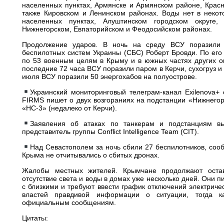
населенных пунктах, Армянске и Армянском районе, Красн
также Кировском и Ленинском районах. Воды нет в нек
населенных пунктах, Алуштинском городском округе, 
Нижнегорском, Евпаторийском и Феодосийском районах.
Продолжение ударов. В ночь на среду ВСУ поразили 
беспилотных систем Украины (СБС) Роберт Бровди. По его 
по 53 военным целям в Крыму и в южных частях других ок
последние 72 часа ВСУ поразили паром в Керчи, сухогруз и 
июля ВСУ поразили 50 энергохабов на полуострове.
Украинский мониторинговый телеграм-канал Exilenova
FIRMS пишет о двух возгораниях на подстанции «Нижнегор
«НС-3» (недалеко от Керчи).
Заявления об атаках по танкерам и подстанциям выг
представитель группы Conflict Intelligence Team (CIT).
Над Севастополем за ночь сбили 27 беспилотников, соо
Крыма не отчитывались о сбитых дронах.
Жалобы местных жителей. Крымчане продолжают оста
отсутствие света и воды в домах уже несколько дней. Они пи
с близкими и требуют ввести график отключений электриче
властей правдивой информации о ситуации, тогда к
официальным сообщениям.
Цитаты: