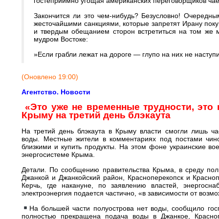
гостеприимно угощая американских переговорщиков чае
​Закончится ли это чем-нибудь? Безусловно! Очередн
жесточайшими санкциями, которые запретят Ирану поку
и твердым обещанием сторон встретиться на том же ме
мудром Востоке:
​»Если грабли лежат на дороге — глупо на них не наступ
(Оновлено 19:00)
Агентство. Новости
«Это уже не временные трудности, это 
Крыму на третий день блэкаута
На третий день блэкаута в Крыму власти смогли лишь час
воды. Местные жители в комментариях под постами чино
близкими и купить продукты. На этом фоне украинские во
энергосистеме Крыма.
Детали. По сообщению правительства Крыма, в среду полн
Джанкой и Джанкойский район, Красноперекопск и Красноп
Керчь, где накануне, по заявлению властей, энергосн
электроэнергия подается частично, «в зависимости от возмо
На большей части полуострова нет воды, сообщило го
полностью прекращена подача воды в Джанкое, Красно