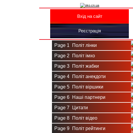
Вхід на сайт
Реєстрація
Page 1
Політ лінки
Page 2
Політ імхо
Page 3
Політ жабки
Page 4
Політ анекдоти
Page 5
Політ віршики
Page 6
Наші партнери
Page 7
Цитати
Page 8
Політ відео
Page 9
Політ рейтинги