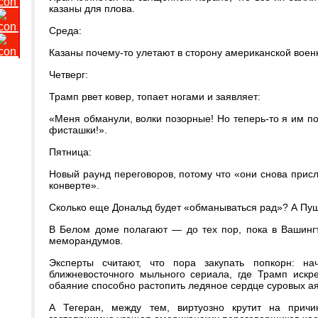
казаны для плова.
​Среда:
Казаны почему-то улетают в сторону американской военн
​Четверг:
Трамп рвет ковер, топает ногами и заявляет:
«Меня обманули, волки позорные! Но теперь-то я им п
фисташки!».
​Пятница:
Новый раунд переговоров, потому что «они снова прис
конверте».
​Сколько еще Дональд будет «обманываться рад»? А Пушк
В Белом доме полагают — до тех пор, пока в Вашингт
меморандумов.
​Эксперты считают, что пора закупать попкорн: на
ближневосточного мыльного сериала, где Трамп искре
обаяние способно растопить ледяное сердце суровых ая
​А Тегеран, между тем, виртуозно крутит на прич