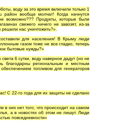
боты, воду за это время включили только 1
ш район вообще молчат! Когда начнутся
не возможно??? Продукты, которые были
газинах свежего ничего не завозят, из-за
ы решили нас уничтожить?».
составили для населения! В Крыму люди
аллонным газом тоже не все гладко, теперь
свои бытовые нужды?»
 света 6 сутки, воду наверное дадут (но не
ень благодарны региональным и местным
 обеспечением топливом для генераторов
с! С 22-го года для их защиты не сделано
и в них нет того, что происходит на самом
ья, а в новостях об этом не пишут. Люди
частью повседневности»