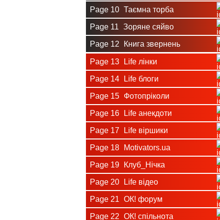
Page 10
Таємна торба
Page 11
Зоряне сяйво
Page 12
Книга звернень
Page 13
Life лінки
Page 14
Life блоги
Page 15
Фотопріколи
Page 16
Life анекдоти
Page 17
Life віршики
Page 18
Motivators.ua
Page 19
Клуб_Нічка
Page 20
Life відео
Page 21
ОК! форум
Page 22
ОК! спільнота