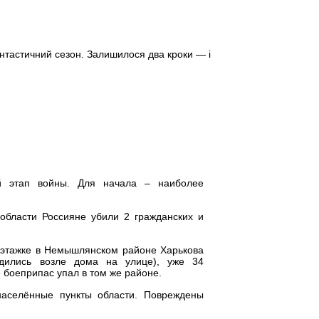
тастичний сезон. Залишилося два кроки — і
й этап войны. Для начала – наиболее
 области Россияне убили 2 гражданских и
-этажке в Немышлянском районе Харькова
одились возле дома на улице), уже 34
е боеприпас упал в том же районе.
аселённые пункты области. Повреждены