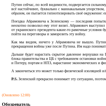
Путин сейчас, по всей видимости, подвергается сильному
всё настойчивее, буквально с маниакальным упорством, 
образом, он пытается гипнотизировать своё окружение: ещ
Поездка Абрамовича к Зеленскому — последняя попытка
неохотно позволил ему этот визит. Абрамович выступил 
от украинского президента какие-то рамочные условия б
пойти на переговоры и заморозить эту войну.
Как мы видим, ничего у Абрамовича не вышло. Путин о
прекращения войны уже после Путина. Им надо понимать,
Дальше будет нарастать скрытое давление верхушки на
блока правительства и ЦБ с требованием остановки войн
и Питеру, портам и НПЗ, нарастание экономических и ф
А закончиться это может только физической изоляцией и/
P.S.
Зеленский прекрасно понимает эту ситуацию, поэтому
(Оновлено 12:00)
Обозреватель