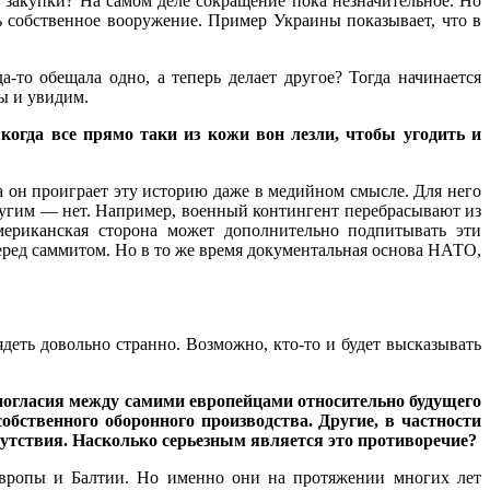
закупки? На самом деле сокращение пока незначительное. Но
ь собственное вооружение. Пример Украины показывает, что в
то обещала одно, а теперь делает другое? Тогда начинается
ы и увидим.
когда все прямо таки из кожи вон лезли, чтобы угодить и
да он проиграет эту историю даже в медийном смысле. Для него
другим — нет. Например, военный контингент перебрасывают из
ериканская сторона может дополнительно подпитывать эти
еред саммитом. Но в то же время документальная основа НАТО,
деть довольно странно. Возможно, кто-то и будет высказывать
ногласия между самими европейцами относительно будущего
ственного оборонного производства. Другие, в частности
утствия. Насколько серьезным является это противоречие?
 Европы и Балтии. Но именно они на протяжении многих лет