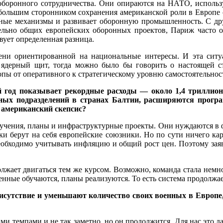
оборонного сотрудничества. Они опираются на НАТО, использ
ибольшим сторонником сохранения американской роли в Европе о
ные механизмы и развивает оборонную промышленность. С дру
тельно общих европейских оборонных проектов, Париж часто 
ует определенная разница.
епени ориентированной на национальные интересы. И эта сит
ядерный щит, тогда можно было бы говорить о настоящей ст
пы от оперативного к стратегическому уровню самостоятельност
год показывает рекордные расходы — около 1,4 триллион
ных подразделений в странах Балтии, расширяются програ
 американский скепсис?
, учения, планы и инфраструктурные проекты. Они нуждаются в 
и берут на себя европейские союзники. Но по сути ничего кар
необходимо учитывать инфляцию и общий рост цен. Поэтому зая
лжает двигаться тем же курсом. Возможно, команда стала немн
нные обучаются, планы реализуются. То есть система продолжает
сутствие и уменьшают количество своих военных в Европе, 
ими темпами и не так заметно, но он продолжится. Для нас это