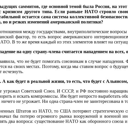
ущих саммитов, где основной темой была Россия, на этот р
 кризисом другого типа. Если раньше НАТО строило свою 
табильной остается сама система коллективной безопасности
а, но и резких изменений американской политики?
е отношения между государствами, внутриполитические вопросы
ранский фактор, то есть вопрос американского интервенциониз
НАТО. В то же время каждый из этих элементов влияет на ситуа
дение на одну страну-члена считается нападением на всех, о
явила, что не будет помогать союзникам в случае нападения. Фи
ается на своих местах. Поэтому, когда мы ставим вопрос о будущ
 исчезнуть.
 А как будет в реальной жизни, то есть, что будет с Альянсом
ньше угрожал Советский Союз. И СССР, и РФ постоянно наращи
 спорить и искать компромиссы. Им будет непросто выработать об
 ничего не угрожает. Ни одна страна-член не заинтересована в
ненных Штатов из НАТО, то США потеряют стратегическую свя
начал бы потерю огромного рынка вооружений и военной ин
ять два вопроса: существование НАТО как оборонного союза и