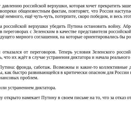
 давлению российской верхушки, которая хочет прекратить зашед
вопреки общеизвестным фактам, повторяет, что Россия наступа
ё немного, ещё чуть-чуть, потерпите, скоро победим, и весь это
 российской верхушки убедить Путина остановить войну. Абр
в переговорах с Зеленским в качестве представителя российск
удущего мирного соглашения, на которые ориентировались бы р
тказался от переговоров. Теперь условия Зеленского российс
 что их ждёт в случае устранения диктатора и начала реальног
 Путина: фронда, саботаж. Возможны и какие-то коллективные 
ы, как быстро развивающейся в критически опасном для России
инансовых проблем.
или устранением диктатора.
 открыто намекает Путину в своем письме на то, что за отказ о