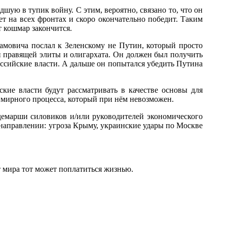
шую в тупик войну. С этим, вероятно, связано то, что он
ет на всех фронтах и скоро окончательно победит. Таким
т кошмар закончится.
амовича послал к Зеленскому не Путин, который просто
ой правящей элиты и олигархата. Он должен был получить
оссийские власти. А дальше он попытался убедить Путина
кие власти будут рассматривать в качестве основы для
о мирного процесса, который при нём невозможен.
демарши силовиков и/или руководителей экономического
 направлении: угроза Крыму, украинские удары по Москве
т мира тот может поплатиться жизнью.