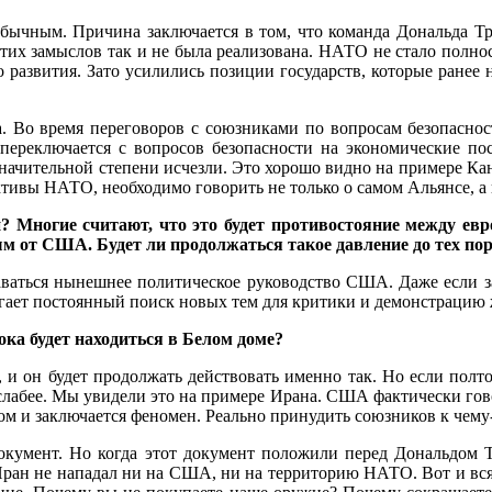
бычным. Причина заключается в том, что команда Дональда Т
этих замыслов так и не была реализована. НАТО не стало полно
о развития. Зато усилились позиции государств, которые ранее
. Во время переговоров с союзниками по вопросам безопасно
переключается с вопросов безопасности на экономические пос
 значительной степени исчезли. Это хорошо видно на примере К
тивы НАТО, необходимо говорить не только о самом Альянсе, а 
и? Многие считают, что это будет противостояние между е
м от США. Будет ли продолжаться такое давление до тех пор,
ставаться нынешнее политическое руководство США. Даже если з
гает постоянный поиск новых тем для критики и демонстрацию 
пока будет находиться в Белом доме?
, и он будет продолжать действовать именно так. Но если полто
слабее. Мы увидели это на примере Ирана. США фактически гово
том и заключается феномен. Реально принудить союзников к чему
документ. Но когда этот документ положили перед Дональдом Т
 Иран не нападал ни на США, ни на территорию НАТО. Вот и вс