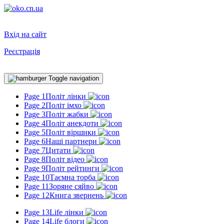
Вхід на сайт
Реєстрація
Toggle navigation
Page 1
Політ лінки
Page 2
Політ імхо
Page 3
Політ жабки
Page 4
Політ анекдоти
Page 5
Політ віршики
Page 6
Наші партнери
Page 7
Цитати
Page 8
Політ відео
Page 9
Політ рейтинги
Page 10
Таємна торба
Page 11
Зоряне сяйво
Page 12
Книга звернень
Page 13
Life лінки
Page 14
Life блоги