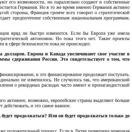
уют его возможности, но параллельно создают и собственные
стается Германия. Но в то же время именно Германия активно
гой стороны, Франция громче всех говорит о стратегической
отдает предпочтение собственным национальным программам.
уация вряд ли быстро изменится. Если бы Европа уже имела
ратегической автономии. Но пока этого нет. Такие проекты
и в сфере безопасности пока не происходит.
а долларов. Европа и Канада увеличивают свое участие в
ммы сдерживания России. Это свидетельствует о том, что
финансировании, и это финансирование продолжает поступать.
динально не изменилось. Не случилось так, что американский
вления о рекордных расходах часто имеют и пропагандистский
ого активнее, возможно, европейские страны выделяют больше
 действовать, и это самое важное.
будет продолжаться? Или он будет продолжаться только до
 даже положительный процесс. Если в Литве размещена немецкая