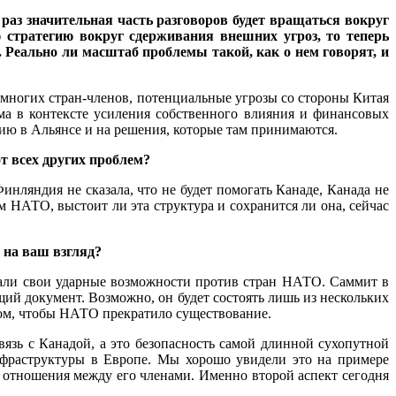
аз значительная часть разговоров будет вращаться вокруг
стратегию вокруг сдерживания внешних угроз, то теперь
. Реально ли масштаб проблемы такой, как о нем говорят, и
 многих стран-членов, потенциальные угрозы со стороны Китая
ма в контексте усиления собственного влияния и финансовых
цию в Альянсе и на решения, которые там принимаются.
т всех других проблем?
нляндия не сказала, что не будет помогать Канаде, Канада не
ем НАТО, выстоит ли эта структура и сохранится ли она, сейчас
, на ваш взгляд?
вали свои ударные возможности против стран НАТО. Саммит в
щий документ. Возможно, он будет состоять лишь из нескольких
 том, чтобы НАТО прекратило существование.
зь с Канадой, а это безопасность самой длинной сухопутной
фраструктуры в Европе. Мы хорошо увидели это на примере
 отношения между его членами. Именно второй аспект сегодня