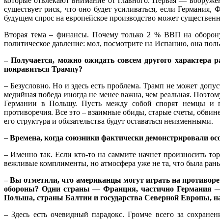
которые отвлекают внимание от главного. Первая — вооруже
существует риск, что оно будет усиливаться, если Германия
будущем спрос на европейское производство может существенн
Вторая тема – финансы. Почему только 2 % ВВП на оборону,
политическое давление: мол, посмотрите на Испанию, она поль
– Получается, можно ожидать совсем другого характера р
понравиться Трампу?
– Безусловно. Но и здесь есть проблема. Трамп не может допу
медийная победа иногда не менее важна, чем реальная. Поэто
Германии в Польшу. Пусть между собой спорят немцы и п
противоречия. Все это – взаимные обиды, старые счеты, обви
его структура и обязательства будут оставаться неизменными.
– Времена, когда союзники фактически демонстрировали о
– Именно так. Если кто-то на саммите начнет произносить то
вежливые комплименты, но атмосфера уже не та, что была ран
– Вы отметили, что американцы могут играть на противоре
обороны? Одни страны — Франция, частично Германия — г
Польша, страны Балтии и государства Северной Европы, н
– Здесь есть очевидный парадокс. Громче всего за сохран