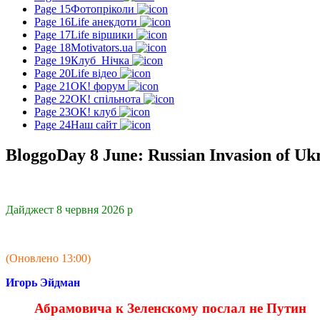
Page 15
Фотопріколи
Page 16
Life анекдоти
Page 17
Life віршики
Page 18
Motivators.ua
Page 19
Клуб_Нічка
Page 20
Life відео
Page 21
ОК! форум
Page 22
ОК! спільнота
Page 23
ОК! клуб
Page 24
Наш сайт
BloggoDay 8 June: Russian Invasion of Uk
Дайджест 8 червня 2026 р
(Оновлено 13:00)
Игорь Эйдман
Абрамовича к Зеленскому послал не Путин