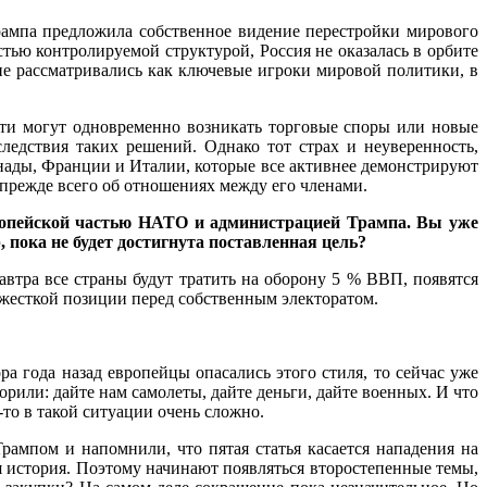
рампа предложила собственное видение перестройки мирового
стью контролируемой структурой, Россия не оказалась в орбите
 не рассматривались как ключевые игроки мировой политики, в
сти могут одновременно возникать торговые споры или новые
ледствия таких решений. Однако тот страх и неуверенность,
анады, Франции и Италии, которые все активнее демонстрируют
прежде всего об отношениях между его членами.
вропейской частью НАТО и администрацией Трампа. Вы уже
 пока не будет достигнута поставленная цель?
автра все страны будут тратить на оборону 5 % ВВП, появятся
жесткой позиции перед собственным электоратом.
ра года назад европейцы опасались этого стиля, то сейчас уже
рили: дайте нам самолеты, дайте деньги, дайте военных. И что
-то в такой ситуации очень сложно.
рампом и напомнили, что пятая статья касается нападения на
я история. Поэтому начинают появляться второстепенные темы,