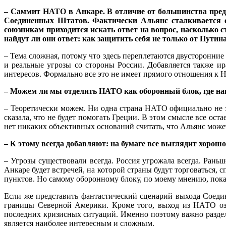
– Саммит НАТО в Анкаре. В отличие от большинства предыд
Соединенных Штатов. Фактически Альянс сталкивается с
союзникам приходится искать ответ на вопрос, насколько с
найдут ли они ответ: как защитить себя не только от Путин
– Тема сложная, потому что здесь переплетаются двусторонни
и реальные угрозы со стороны России. Добавляется также и
интересов. Формально все это не имеет прямого отношения к 
– Можем ли мы отделить НАТО как оборонный блок, где напа
– Теоретически можем. Ни одна страна НАТО официально не за
сказала, что не будет помогать Греции. В этом смысле все ост
нет никаких объективных оснований считать, что Альянс может
– К этому всегда добавляют: на бумаге все выглядит хорошо.
– Угрозы существовали всегда. Россия угрожала всегда. Ра
Анкаре будет встречей, на которой страны будут торговаться,
пунктов. Но самому оборонному блоку, по моему мнению, пока
Если же представить фантастический сценарий выхода Соеди
границы Северной Америки. Кроме того, выход из НАТО оз
последних кризисных ситуаций. Именно поэтому важно раздел
является наиболее интересным и сложным.