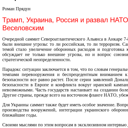
Роман Прядун
Трамп, Украина, Россия и развал НАТО
Веселовским
Очередной саммит Североатлантического Альянса в Анкаре 7-
были внешние угрозы: то ли российская, то ли терроризм. 
темой стало увеличение оборонных расходов и подготовка 
обсуждает не только внешние угрозы, но и вопрос союзн
стратегической неопределенности.
Парадокс ситуации заключается в том, что по словам генерал
темпами перевооружения и беспрецедентным вниманием к 
безопасности все равно растет. После серии заявлений Дон
безопасности в Европе и конфликта вокруг иранской кампан
невозможными. Часть государств настаивает на создании бо
Другие страны, прежде всего на восточном фланге НАТО, убеж
Для Украины саммит также будет иметь особое значение. Воп
производства вооружений, интеграции украинского оборон
ближайшие годы.
Своими мыслями по этим вопросам в эксклюзивном интервью