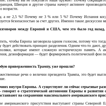
ние. Почему вы не покупаете наше оружие? Почему сокращаете 
, Франция, Швеция и другие страны начнут активнее производит
о возрасти.
 а не 2,5 %? Почему не 3 % или 5 %? Почему Испания когда-
зуется безопасностью за счет других. Именно такие дискуссии м
азговоров между Европой и США, чем это было год назад, 
стить, чтобы Европа заговорила одним голосом, потому что тог
му будет действовать принцип разделения. Одним что-то дают, 
оляки, которые имеют сложную историческую память. А ам
нения, дезинформация — будет формировать политический фон п
собую приверженность Трампу, уже прошли?
ржественные речи о величии президента Трампа, это будет выгля
ьше.
чиях внутри Европы. А существуют ли сейчас серьезные раз
оворят о стратегической автономии Европы и развитии соб
астаивают на сохранении максимального американского прис
ение американского присутствия выступают страны Северной