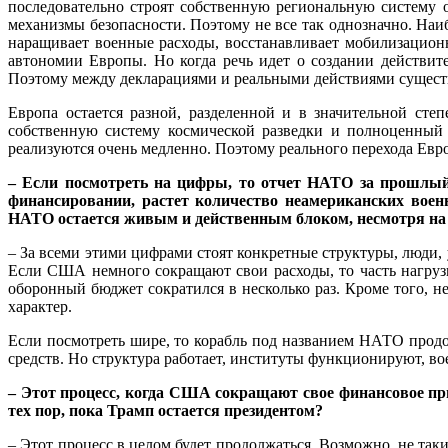
последовательно строят собственную региональную систему 
механизмы безопасности. Поэтому не все так однозначно. На
наращивает военные расходы, восстанавливает мобилизацион
автономии Европы. Но когда речь идет о создании действи
Поэтому между декларациями и реальными действиями существ
Европа остается разной, разделенной и в значительной ст
собственную систему космической разведки и полноценный 
реализуются очень медленно. Поэтому реального перехода Евро
– Если посмотреть на цифры, то отчет НАТО за прошлый 
финансировании, растет количество неамериканских воен
НАТО остается живым и действенным блоком, несмотря на
– За всеми этими цифрами стоят конкретные структуры, люди
Если США немного сокращают свои расходы, то часть нагрузк
оборонный бюджет сократился в несколько раз. Кроме того, 
характер.
Если посмотреть шире, то корабль под названием НАТО продо
средств. Но структура работает, институты функционируют, вое
– Этот процесс, когда США сокращают свое финансовое при
тех пор, пока Трамп остается президентом?
– Этот процесс в целом будет продолжаться. Возможно, не так