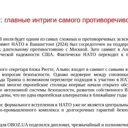
: главные интриги самого противоречив
8 июля будет одним из самых сложных и противоречивых за вс
Саммит НАТО в Вашингтоне (2024) был сосредоточен на поддер
к длительному противостоянию с Москвой. Зато саммит в Анк
ической надежности США. Фактически НАТО переходит к по
ьного секретаря блока Рютте, Альянс входит в саммит с самым
вопросам безопасности. Однако недоверие между союзник
альда Трампа о возможном пересмотре подходов к участию в Н
ии многие европейские столицы впервые начали открыто обсу
лее автономной системы безопасности, развитии собственного
дены, что ни одна европейская альтернатива в ближайшие годы 
рос формального вступления в НАТО уже не является центральны
но-промышленного комплекса и долгосрочных гарантий безоп
 для OBOZ.UA поделился дипломат, чрезвычайный и полномочн