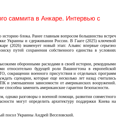
ого саммита в Анкаре. Интервью с
ю историю блока. Ранее главным вопросом большинства встреч
жке Украины и сдерживании России. В Гааге (2025) ключевой
аре (2026) знаменует новый этап: Альянс впервые серьезно
иску путей сохранения собственного единства в условиях
и высокими оборонными расходами в своей истории, рекордными
ами относительно будущей роли Вашингтона в европейской
АТО, сокращении военного присутствия и отдельных программ
ждать сценарии, которые еще несколько лет назад считались
 ВПК и уменьшении зависимости от американских вооружений.
не способна заменить американские гарантии безопасности.
м, однако разговоры о военной помощи, развитии совместного
асности могут определить архитектуру поддержки Киева на
ый посол Украины Андрей Веселовский.