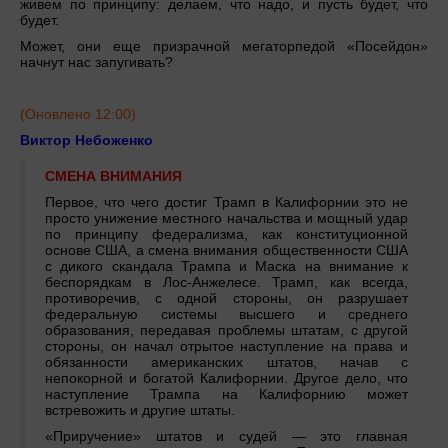
живем по принципу: делаем, что надо, и пусть будет, что
будет.
Может, они еще призрачной мегаторпедой «Посейдон»
начнут нас запугивать?
(Оновлено 12:00)
Виктор Небоженко
СМЕНА ВНИМАНИЯ
Первое, что чего достиг Трамп в Калифорнии это не
просто унижение местного начальства и мощный удар
по принципу федерализма, как конституционной
основе США, а смена внимания общественности США
с дикого скандала Трампа и Маска на внимание к
беспорядкам в Лос-Анжелесе. Трамп, как всегда,
противоречив, с одной стороны, он разрушает
федеральную системы высшего и среднего
образования, передавая проблемы штатам, с другой
стороны, он начал отрытое наступление на права и
обязанности американских штатов, начав с
непокорной и богатой Калифорнии. Другое дело, что
наступление Трампа на Калифорнию может
встревожить и другие штаты.
«Приручение» штатов и судей — это главная