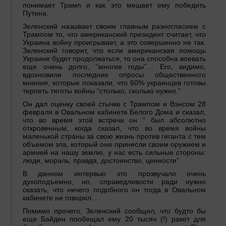
понимает Трамп и как это мешает ему победить
Путина.
Зеленский называет своим главным разногласием с
Трампом то, что американский президент считает, что
Украина войну проигрывает, а это совершенно не так.
Зеленский говорит, что если американская помощь
Украине будет продолжаться, то она способна воевать
еще очень долго, “многие годы”… Его, видимо,
вдохновили последние опросы общественного
мнения, которые показали, что 60% украинцев готовы
терпеть тяготы войны “столько, сколько нужно.”
Он дал оценку своей стычке с Трампом и Вэнсом 28
февраля в Овальном кабинете Белого Дома и сказал,
что во время этой встречи он “ был абсолютно
откровенным, когда сказал, что во время войны
маленькой страны за свою жизнь против гиганта с тем
объемом зла, который они принесли своим оружием и
армией на нашу землю, у нас есть сильные стороны:
люди, мораль, правда, достоинство, ценности”.
В данном интервью это прозвучало очень
духоподъемно, но, справедливости ради нужно
сказать, что ничего подобного он тогда в Овальном
кабинете не говорил…
Помимо прочего, Зеленский сообщил, что будто бы
еще Байден пообещал ему 20 тысяч (!) ракет для