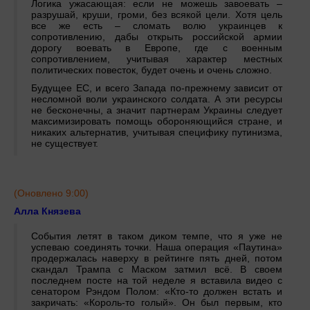
Логика ужасающая: если не можешь завоевать –
разрушай, круши, громи, без всякой цели. Хотя цель
все же есть – сломать волю украинцев к
сопротивлению, дабы открыть российской армии
дорогу воевать в Европе, где с военным
сопротивлением, учитывая характер местных
политических повесток, будет очень и очень сложно.
Будущее ЕС, и всего Запада по-прежнему зависит от
несломной воли украинского солдата. А эти ресурсы
не бесконечны, а значит партнерам Украины следует
максимизировать помощь обороняющийся стране, и
никаких альтернатив, учитывая специфику путинизма,
не существует.
(Оновлено 9:00)
Алла Князева
События летят в таком диком темпе, что я уже не
успеваю соединять точки. Наша операция «Паутина»
продержалась наверху в рейтинге пять дней, потом
скандал Трампа с Маском затмил всё. В своем
последнем посте на той неделе я вставила видео с
сенатором Рэндом Полом: «Кто-то должен встать и
закричать: «Король-то голый». Он был первым, кто