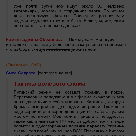
Уже почти сутки его ищут около 90 человек:
ветеринары, зоологи и сотрудники парка. По ночам
даже используют факелы. Последний раз кенгуру
видели недалеко от хутора Аюта. Если увидите, сами
не ловите — это опасно для всех.
Камент админа
Oko.
cn.
ua:
— Походу даже у кенгуру
интеллект выше, чем у большинства кацапов и он понимает,
что из Орды следует
съебывать
уносить ноги
(Оновлено 10:00)
Сито Сократа
, [телеграм-канал]
Тактика волевого слома
Путинский режим не оставит Украину в покое.
Переговорные телодвижения в форме сизифовых мук
не создали ничего субстантивного. Картинка, которую
Кремль выстраивал для администрации Трампа в
виде серии переговоров делегаций во главе с пустым
местом по имени Мединский, пришла в негодность,
также как и имитация РФ жестов доброй воли в виде
попыток в одностороннем порядке передать Украине
тысячи тел погибших воинов ВСУ. Поскольку с Киевом
эти действия никак не согласованы, то имеют место