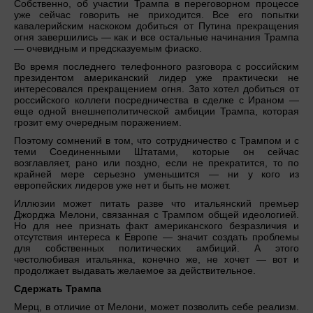
Собственно, об участии Трампа в переговорном процессе
уже сейчас говорить не приходится. Все его попытки
кавалерийским наскоком добиться от Путина прекращения
огня завершились — как и все остальные начинания Трампа
— очевидным и предсказуемым фиаско.
Во время последнего телефонного разговора с российским
президентом американский лидер уже практически не
интересовался прекращением огня. Зато хотел добиться от
российского коллеги посредничества в сделке с Ираном —
еще одной внешнеполитической амбиции Трампа, которая
грозит ему очередным поражением.
Поэтому сомнений в том, что сотрудничество с Трампом и с
теми Соединенными Штатами, которые он сейчас
возглавляет, рано или поздно, если не прекратится, то по
крайней мере серьезно уменьшится — ни у кого из
европейских лидеров уже нет и быть не может.
Иллюзии может питать разве что итальянский премьер
Джорджа Мелони, связанная с Трампом общей идеологией.
Но для нее признать факт американского безразличия и
отсутствия интереса к Европе — значит создать проблемы
для собственных политических амбиций. А этого
честолюбивая итальянка, конечно же, не хочет — вот и
продолжает выдавать желаемое за действительное.
Сдержать Трампа
Мерц, в отличие от Мелони, может позволить себе реализм.