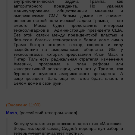
внутриполитическая задача Трампа, как
авторитарного президента. Но удачная
манипулирование общественным мнением и
американскими СМИ Белым домом не снимает
решения острой политической задачи Трампа, — кто
вместо Маска будет представлять интересы
техноолигархов в Администрации президента США.
Без этой связки между президентской властью и
бизнесом богатых технократов в Белом доме лично
Трамп быстро потеряет вектор, скорость и силу
воздействия на американское общество. Ибо у
техноолигахов, которых представлял Илон Маск и
Питер Тиль есть радикальная стратегия изменения
Америки, программа и план реформ или
консервативной революции, чего нет у Трампа, как
бурного и шумного американского президента. А
вице-президент Вэнс еще не готов брать власть в
Белом доме в свои руки.
(Оновлено 11:00)
Mash
, [российский телеграм-канал]
Кенгуру ускакал из ростовского парка птиц «Малинки».
Вчера молодой самец Сидней перепрыгнул забор и
теперь
пугает
впечатляет местных.