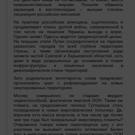
низкокачественные миражи. Попытки обвинить
украинцев в жестокосердии – высшая степень
лицемерия российских мясников!
На практике российская военщина, ощетинилась и
продавливает планы долгой войны, направленной в
том числе на лишение Украины выхода к морю.
Однако захват Одессы видится среднесрочной целью.
На текущем этапе Путин сосредоточился на терроре
украинских городов по всей глубине территории
страны, а также организации наступления ради
захвата частей Сумской и Харьковской областей, хоть
даже в виде разрушенных до основания в плане
инфраструктуры и лишенных населения в
демографическом плане территорий.
Зато радикальные милитаристы снова предлагают
организовать цирк с референдумами на новых
оккупированных территориях.
Москву совершенно не старших вердикт
недееспособной, фактически мертвой ООН. Также им
плевать на предложения генсека Гуттериша стать
посредником в новых миротворческих попытках. Да,
впрочем есть масса вопросов, в том числе где более
чем три года был генеральный миротворец планеты?
Откровенно говоря новое переговорное шоу с его
участием не вызывает никакого оптимизма! Более
того в информационном плане миротворчество ООН