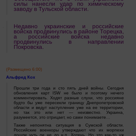
силы нанесли удар по химическому
заводу в Тульской области.
Недавно украинские и российские
войска продвинулись в районе Торецка,
а российские войска недавно
продвинулись в направлении
Покровска.
(Размещено 6:00)
Альфред Кох
Прошли три года и сто пять дней войны. Сегодня
обновления карт ISW не было и поэтому нечего
комментировать. Ходят разные слухи, что россияне
будто бы уже пересекли границу Днепропетровской
области и ведут наступление уже на ее территории,
но так это или нет — неизвестно. Украина,
разумеется, это отрицает, но сами понимаете…
Также непонятна ситуация в Сумской области.
Российские военкоры утверждают что их морпехи
дошли чуть ли не до н.п. Хотень. Но это как-то уж