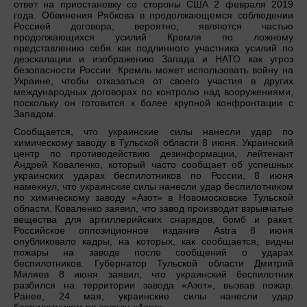
ответ на приостановку со стороны США 2 февраля 2019
года. Обвинения Рябкова в продолжающемся соблюдении
Россией договора, вероятно, являются частью
продолжающихся усилий Кремля по ложному
представлению себя как подлинного участника усилий по
деэскалации и изображению Запада и НАТО как угроз
безопасности России. Кремль может использовать войну на
Украине, чтобы отказаться от своего участия в других
международных договорах по контролю над вооружениями,
поскольку он готовится к более крупной конфронтации с
Западом.
Сообщается, что украинские силы нанесли удар по
химическому заводу в Тульской области 8 июня. Украинский
центр по противодействию дезинформации, лейтенант
Андрей Коваленко, который часто сообщает об успешных
украинских ударах беспилотников по России, 8 июня
намекнул, что украинские силы нанесли удар беспилотником
по химическому заводу «Азот» в Новомосковске Тульской
области. Коваленко заявил, что завод производит взрывчатые
вещества для артиллерийских снарядов, бомб и ракет.
Российское оппозиционное издание Astra 8 июня
опубликовало кадры, на которых, как сообщается, видны
пожары на заводе после сообщений о ударах
беспилотников. Губернатор Тульской области Дмитрий
Миляев 8 июня заявил, что украинский беспилотник
разбился на территории завода «Азот», вызвав пожар.
Ранее, 24 мая, украинские силы нанесли удар