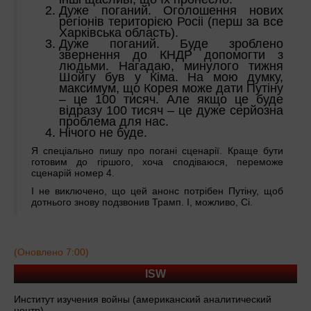
Дуже поганий. Оголошення нових
регіонів територією Росіі (перш за все
Харківська область).
Дуже поганий. Буде зроблено
звернення до КНДР допомогти з
людьми. Нагадаю, минулого тижня
Шойгу був у Кіма. На мою думку,
максимум, що Корея може дати Путіну
– це 100 тисяч. Але якщо це буде
відразу 100 тисяч – це дуже серйозна
проблема для нас.
Нічого не буде.
Я спеціально пишу про погані сценарії. Краще бути
готовим до гіршого, хоча сподіваюся, переможе
сценарій номер 4.
І не виключено, що цей анонс потрібен Путіну, щоб
дотнього знову подзвонив Трамп. І, можливо, Сі.
(Оновлено 7:00)
ISW
Институт изучения войны (американский аналитический
центр)