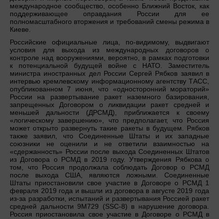
международное сообщество, особенно Ближний Восток, как
поддерживающее оправдания России для ее
полномасштабного вторжения и требований смены режима в
Киеве.
Российские официальные лица, по-видимому, выдвигают
условия для выхода из международных договоров о
контроле над вооружениями, вероятно, в рамках подготовки
к потенциальной будущей войне с НАТО. Заместитель
министра иностранных дел России Сергей Рябков заявил в
интервью кремлевскому информационному агентству ТАСС,
опубликованном 7 июня, что «односторонний мораторий»
России на развертывание ракет наземного базирования,
запрещенных Договором о ликвидации ракет средней и
меньшей дальности (ДРСМД), приближается к своему
«логическому завершению», что предполагает, что Россия
может открыто развернуть такие ракеты в будущем. Рябков
также заявил, что Соединенные Штаты и их западные
союзники не оценили и не ответили взаимностью на
«сдержанность» России после выхода Соединенных Штатов
из Договора о РСМД в 2019 году. Утверждения Рябкова о
том, что Россия продолжала соблюдать Договор о РСМД
после выхода США, являются ложными. Соединенные
Штаты приостановили свое участие в Договоре о РСМД 1
февраля 2019 года и вышли из договора в августе 2019 года
из-за разработки, испытаний и развертывания Россией ракет
средней дальности 9M729 (SSC-8) в нарушение договора.
Россия приостановила свое участие в Договоре о РСМД в