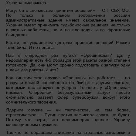
Украина выдержала.
Могут бить «по местам принятия решений» — ОП, СБУ, МО.
Но только в больном воображении россиян
административные здания имеют сакральное значение.
Украина умеет принимать судьбоносные решения не только
в уютных кабинетах, но и на площадях и во фронтовых
блиндажах.
Кстати, по украинским центрам принятия решений Россия
тоже била. И не попала.
Нас в очередной раз пугают «Орешником»? Да, у
недоимперии есть 4-5 образцов этой ракеты разной степени
готовности. Да, они могут срочно подготовить к запуску одну
и даже две ракеты. И что?
Как кинетическое оружие «Орешник» не работает — по
разрушительной способности он близок к другим ракетам,
которыми нас атакуют регулярно. Точность у «Орешника»
никакая. Очередной безрезультатный запуск просто
окончательно развеет флер супероружия вокруг этого
сомнительного творения.
Ядерное оружие — ни тактическое, ни, тем более,
стратегическое — Путин против нас использовать не будет.
Потому что верит, что недоимперия одолеет Украину
конвенционным оружием.
Так что не обращаем внимания на страшные заголовки и