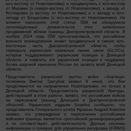
юго-востоку от Новопавловки) и продвинулись к юго-востоку
от Муравки (к северо-востоку от Новопавловки), к западу от
Котляровки (к востоку от Новопавловки) и к западу и юго-
западу от Богдановки (к юго-востоку от Новопавловки). На
момент написания этой статьи ISW не обнаружила
геолокационных доказательств этих заявленных
продвижений вблизи границы Днепропетровской области. В
ноябре 2024 года ISW прогнозировала, что российское
военное командование может продвинуться в самую юго-
восточную часть Днепропетровской области, чтобы
перекрыть украинские наземные линии связи (GLOCs),
которые поддерживают украинские позиции в Донецкой
области, и охватить эти украинские позиции в поддержку
более широкой кампании России по захвату всей Донецкой
области.
Представитель украинской группы войск «Хортица»
полковник Виктор Трегубов заявил 8 июня, что бои
продолжаются на направлении Новопавловки, но только в
Донецкой области. Представитель украинской бригады,
действующей в этом районе, заявил, что российские войска
не пересекали границу Донецкой и Днепропетровской
областей. Украинское издание Suspilne сообщило, что
представитель Генерального штаба Украины Андрей Ковалев
заявил, что утверждения о пересечении российскими
войсками границы являются «российской дезинформацией»
и не соответствуют действительности. Данные системы
информации о пожарах для управления ресурсами (FIRMS)