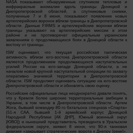
NASA показывают обнаруженные спутником тепловые и
инфракрасные аномалии вдоль границы Донецкой и
Днепропетровской областей, а спутниковые снимки,
полученные 7 и 8 июня, показывают появление новых
артиллерийских воронок вблизи границы в Днепропетровской
области. Данные FIRMS и артиллерийские воронки вблизи
границы указывают на артиллерийские миссии в этом
районе и не противоречат официальным украинским
заявлениям о продолжающихся боях в Донецкой области к
востоку от границы.
ISW оценивает, что текущая российская тактическая
активность вблизи юго-востока Днепропетровской области
является продолжением продолжающихся наступательных
усилий России на юго-западе Донецкой области, а не
началом новой крупной наступательной операции по захвату
оперативно значимой территории в Днепропетровской
области. ISW продолжит оценивать ситуацию на юго-востоке
Днепропетровской области и обновлять свою оценку.
Российские официальные лица неоднократно давали понять,
что у Кремля более широкие территориальные амбиции в
Украине, в том числе в Днепропетровской области. Артем
Жога, бывший командир 80-го батальона спецназа «Спарта»
(51-я САА, бывший 1-й армейский корпус Донецкой
Народной Республики [АК ДНР], Южный военный округ
[ЮВО]) и нынешний представитель президента в Уральском
федеральном округе, заявил 8 июня, что 90-я танковая
дивизия «закрывает стратегические ворота к Днепру [реке]».