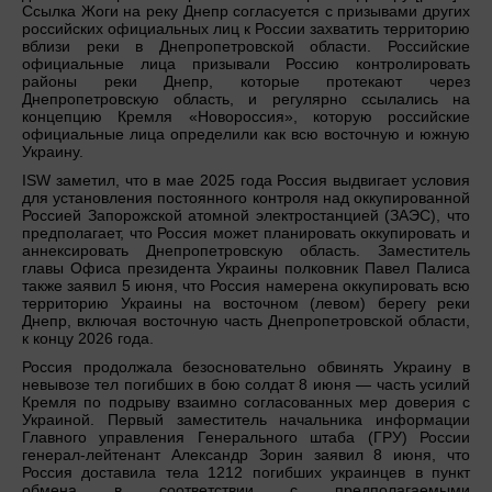
Ссылка Жоги на реку Днепр согласуется с призывами других
российских официальных лиц к России захватить территорию
вблизи реки в Днепропетровской области. Российские
официальные лица призывали Россию контролировать
районы реки Днепр, которые протекают через
Днепропетровскую область, и регулярно ссылались на
концепцию Кремля «Новороссия», которую российские
официальные лица определили как всю восточную и южную
Украину.
ISW заметил, что в мае 2025 года Россия выдвигает условия
для установления постоянного контроля над оккупированной
Россией Запорожской атомной электростанцией (ЗАЭС), что
предполагает, что Россия может планировать оккупировать и
аннексировать Днепропетровскую область. Заместитель
главы Офиса президента Украины полковник Павел Палиса
также заявил 5 июня, что Россия намерена оккупировать всю
территорию Украины на восточном (левом) берегу реки
Днепр, включая восточную часть Днепропетровской области,
к концу 2026 года.
Россия продолжала безосновательно обвинять Украину в
невывозе тел погибших в бою солдат 8 июня — часть усилий
Кремля по подрыву взаимно согласованных мер доверия с
Украиной. Первый заместитель начальника информации
Главного управления Генерального штаба (ГРУ) России
генерал-лейтенант Александр Зорин заявил 8 июня, что
Россия доставила тела 1212 погибших украинцев в пункт
обмена в соответствии с предполагаемыми