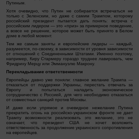
Путиным.
Хотя очевидно, что Путин не собирается встречаться не
только с Зеленским, но даже с самим Трампом, которому
российский президент пытается дать понять: встреча с
российским лидером — это «приз» за примерное поведение,
а вовсе не решение, которое может быть принято в Белом
доме в любой момент.
Тем же самым заняты и европейские лидеры — каждый,
разумеется, по-своему, в зависимости от уровня зависимости
от отношений с Соединенными Штатами. Именно поэтому,
например, Киру Стармеру гораздо труднее лавировать, чем
Фридриху Мерцу или Эммануэлю Макрону.
Перекладывание ответственности
Европейцы давно уже поняли: главное желание Трампа —
отказаться от поддержки Украины, перестать отвечать за
Европу и попытаться наладить экономическое
сотрудничество с Россией, для чего необходимо отказаться
от совместных санкций против Москвы.
И даже если упрямое и очевидное нежелание Путина
прекратить огонь на российско-украинском фронте не дает
Трампу возможности реализовать это желание, это не
означает, что президент США не хочет возложить
ответственность за продолжение украинского сопротивления
на европейцев.