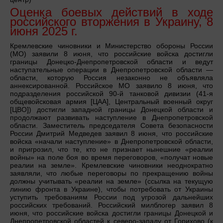
Оценка боевых действий в ходе
российского вторжения в Украину, 8
июня 2025 г.
Кремлевские чиновники и Министерство обороны России
(МО) заявили 8 июня, что российские войска достигли
границы Донецко-Днепропетровской области и ведут
наступательные операции в Днепропетровской области —
области, которую Россия незаконно не объявляла
аннексированной. Российское МО заявило 8 июня, что
подразделения российской 90-й танковой дивизии (41-я
общевойсковая армия [ЦАА], Центральный военный округ
[ЦВО]) достигли западной границы Донецкой области и
продолжают развивать наступление в Днепропетровской
области. Заместитель председателя Совета безопасности
России Дмитрий Медведев заявил 8 июня, что российские
войска «начали наступление» в Днепропетровской области,
и пригрозил, что те, кто не признает нынешние «реалии
войны» на поле боя во время переговоров, «получат новые
реалии на земле». Кремлевские чиновники неоднократно
заявляли, что любые переговоры по прекращению войны
должны учитывать «реалии на земле» (ссылка на текущую
линию фронта в Украине), чтобы потребовать от Украины
уступить требованиям России под угрозой дальнейших
российских требований. Российский милблогер заявил 8
июня, что российские войска достигли границы Донецкой и
Днепропетровской областей к северо-западу от Горихово (к