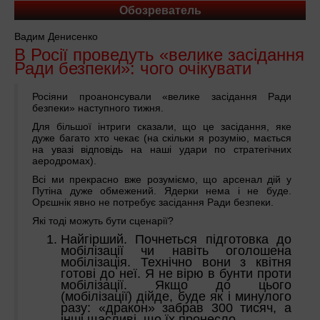
Обозреватель
Вадим Денисенко
В Росії проведуть «велике засідання
Ради безпеки»: чого очікувати
Росіяни проанонсували «велике засідання Ради
безпеки» наступного тижня.
Для більшої інтриги сказали, що це засідання, яке
дуже багато хто чекає (на скільки я розумію, мається
на увазі відповідь на наші удари по стратегічних
аеродромах).
Всі ми прекрасно вже розуміємо, що арсенал дій у
Путіна дуже обмежений. Ядерки нема і не буде.
Орєшнік явно не потребує засідання Ради безпеки.
Які тоді можуть бути сценарії?
Найгірший. Почнеться підготовка до
мобілізації чи навіть оголошена
мобілізація. Технічно вони з квітня
готові до неї. Я не вірю в бунти проти
мобілізації. Якщо до цього
(мобілізації) дійде, буде як і минулого
разу: «дракон» забрав 300 тисяч, а
інші щасливі, що їх пронесло.