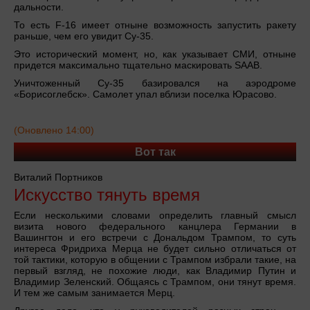
дальности.
То есть F-16 имеет отныне возможность запустить ракету
раньше, чем его увидит Су-35.
Это исторический момент, но, как указывает СМИ, отныне
придется максимально тщательно маскировать SAAB.
Уничтоженный Су-35 базировался на аэродроме
«Борисоглебск». Самолет упал вблизи поселка Юрасово.
(Оновлено 14:00)
Вот так
Виталий Портников
Искусство тянуть время
Если несколькими словами определить главный смысл
визита нового федерального канцлера Германии в
Вашингтон и его встречи с Дональдом Трампом, то суть
интереса Фридриха Мерца не будет сильно отличаться от
той тактики, которую в общении с Трампом избрали такие, на
первый взгляд, не похожие люди, как Владимир Путин и
Владимир Зеленский. Общаясь с Трампом, они тянут время.
И тем же самым занимается Мерц.