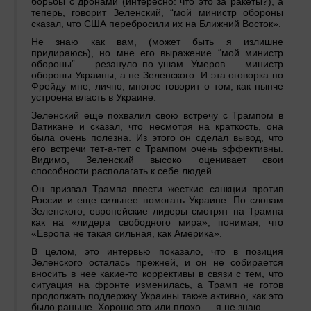
борьбы с дронами (интересно: что это за ракеты?), а
теперь, говорит Зеленский, “мой министр обороны
сказал, что США перебросили их на Ближний Восток».
Не знаю как вам, (может быть я излишне
придираюсь), но мне его выражение “мой министр
обороны” — резануло по ушам. Умеров — министр
обороны Украины, а не Зеленского. И эта оговорка по
Фрейду мне, лично, многое говорит о том, как нынче
устроена власть в Украине.
Зеленский еще похвалил свою встречу с Трампом в
Ватикане и сказал, что несмотря на краткость, она
была очень полезна. Из этого он сделал вывод, что
его встречи тет-а-тет с Трампом очень эффективны.
Видимо, Зеленский высоко оценивает свои
способности располагать к себе людей.
Он призвал Трампа ввести жесткие санкции против
России и еще сильнее помогать Украине. По словам
Зеленского, европейские лидеры смотрят на Трампа
как на «лидера свободного мира», понимая, что
«Европа не такая сильная, как Америка».
В целом, это интервью показало, что в позиция
Зеленского осталась прежней, и он не собирается
вносить в нее какие-то коррективы в связи с тем, что
ситуация на фронте изменилась, а Трамп не готов
продолжать поддержку Украины также активно, как это
было раньше. Хорошо это или плохо — я не знаю.