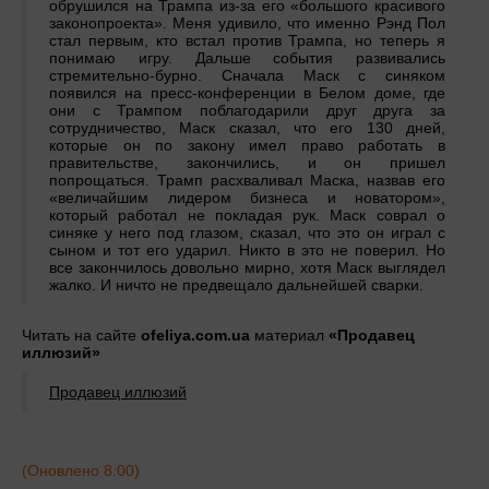
обрушился на Трампа из-за его «большого красивого
законопроекта». Меня удивило, что именно Рэнд Пол
стал первым, кто встал против Трампа, но теперь я
понимаю игру. Дальше события развивались
стремительно-бурно. Сначала Маск с синяком
появился на пресс-конференции в Белом доме, где
они с Трампом поблагодарили друг друга за
сотрудничество, Маск сказал, что его 130 дней,
которые он по закону имел право работать в
правительстве, закончились, и он пришел
попрощаться. Трамп расхваливал Маска, назвав его
«величайшим лидером бизнеса и новатором»,
который работал не покладая рук. Маск соврал о
синяке у него под глазом, сказал, что это он играл с
сыном и тот его ударил. Никто в это не поверил. Но
все закончилось довольно мирно, хотя Маск выглядел
жалко. И ничто не предвещало дальнейшей сварки.
Читать на сайте
ofeliya.com.ua
материал
«Продавец
иллюзий»
Продавец иллюзий
(Оновлено 8:00)