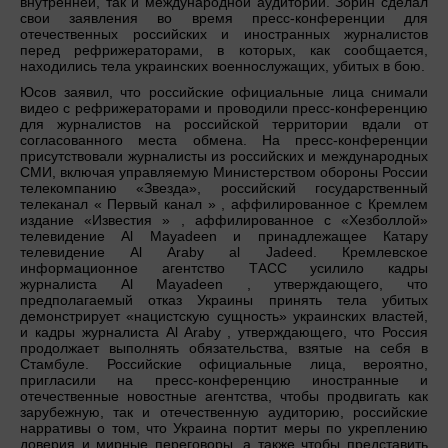
внутренней, так и международной аудитории. Зорин сделал
свои заявления во время пресс-конференции для
отечественных российских и иностранных журналистов
перед рефрижераторами, в которых, как сообщается,
находились тела украинских военнослужащих, убитых в бою.
Юсов заявил, что российские официальные лица снимали
видео с рефрижераторами и проводили пресс-конференцию
для журналистов на российской территории вдали от
согласованного места обмена. На пресс-конференции
присутствовали журналисты из российских и международных
СМИ, включая управляемую Министерством обороны России
телекомпанию «Звезда», российский государственный
телеканал « Первый канал » , аффилированное с Кремлем
издание «Известия » , аффилированное с «Хезболлой»
телевидение Al Mayadeen и принадлежащее Катару
телевидение Al Araby al Jadeed. Кремлевское
информационное агентство ТАСС усилило кадры
журналиста Al Mayadeen , утверждающего, что
предполагаемый отказ Украины принять тела убитых
демонстрирует «нацистскую сущность» украинских властей,
и кадры журналиста Al Araby , утверждающего, что Россия
продолжает выполнять обязательства, взятые на себя в
Стамбуле. Российские официальные лица, вероятно,
пригласили на пресс-конференцию иностранные и
отечественные новостные агентства, чтобы продвигать как
зарубежную, так и отечественную аудиторию, российские
нарративы о том, что Украина портит меры по укреплению
доверия и мирные переговоры, а также чтобы представить