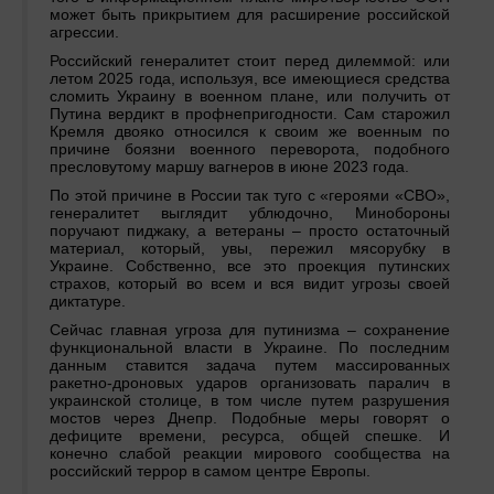
может быть прикрытием для расширение российской
агрессии.
Российский генералитет стоит перед дилеммой: или
летом 2025 года, используя, все имеющиеся средства
сломить Украину в военном плане, или получить от
Путина вердикт в профнепригодности. Сам старожил
Кремля двояко относился к своим же военным по
причине боязни военного переворота, подобного
пресловутому маршу вагнеров в июне 2023 года.
По этой причине в России так туго с «героями «СВО»,
генералитет выглядит ублюдочно, Минобороны
поручают пиджаку, а ветераны – просто остаточный
материал, который, увы, пережил мясорубку в
Украине. Собственно, все это проекция путинских
страхов, который во всем и вся видит угрозы своей
диктатуре.
Сейчас главная угроза для путинизма – сохранение
функциональной власти в Украине. По последним
данным ставится задача путем массированных
ракетно-дроновых ударов организовать паралич в
украинской столице, в том числе путем разрушения
мостов через Днепр. Подобные меры говорят о
дефиците времени, ресурса, общей спешке. И
конечно слабой реакции мирового сообщества на
российский террор в самом центре Европы.