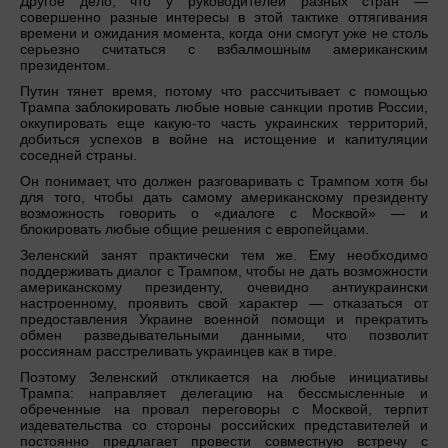
Другое дело, что у руководителей разных стран —
совершенно разные интересы в этой тактике оттягивания
времени и ожидания момента, когда они смогут уже не столь
серьезно считаться с взбалмошным американским
президентом.
Путин тянет время, потому что рассчитывает с помощью
Трампа заблокировать любые новые санкции против России,
оккупировать еще какую-то часть украинских территорий,
добиться успехов в войне на истощение и капитуляции
соседней страны.
Он понимает, что должен разговаривать с Трампом хотя бы
для того, чтобы дать самому американскому президенту
возможность говорить о «диалоге с Москвой» — и
блокировать любые общие решения с европейцами.
Зеленский занят практически тем же. Ему необходимо
поддерживать диалог с Трампом, чтобы не дать возможности
американскому президенту, очевидно антиукраински
настроенному, проявить свой характер — отказаться от
предоставления Украине военной помощи и прекратить
обмен разведывательными данными, что позволит
россиянам расстреливать украинцев как в тире.
Поэтому Зеленский откликается на любые инициативы
Трампа: направляет делегацию на бессмысленные и
обреченные на провал переговоры с Москвой, терпит
издевательства со стороны российских представителей и
постоянно предлагает провести совместную встречу с