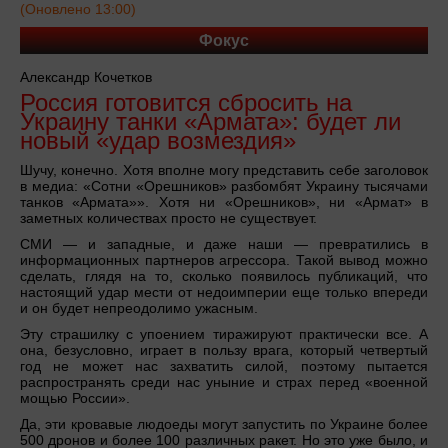
(Оновлено 13:00)
Фокус
Александр Кочетков
Россия готовится сбросить на
Украину танки «Армата»: будет ли
новый «удар возмездия»
Шучу, конечно. Хотя вполне могу представить себе заголовок
в медиа: «Сотни «Орешников» разбомбят Украину тысячами
танков «Армата»». Хотя ни «Орешников», ни «Армат» в
заметных количествах просто не существует.
СМИ — и западные, и даже наши — превратились в
информационных партнеров агрессора. Такой вывод можно
сделать, глядя на то, сколько появилось публикаций, что
настоящий удар мести от недоимперии еще только впереди
и он будет непреодолимо ужасным.
Эту страшилку с упоением тиражируют практически все. А
она, безусловно, играет в пользу врага, который четвертый
год не может нас захватить силой, поэтому пытается
распространять среди нас уныние и страх перед «военной
мощью России».
Да, эти кровавые людоеды могут запустить по Украине более
500 дронов и более 100 различных ракет. Но это уже было, и