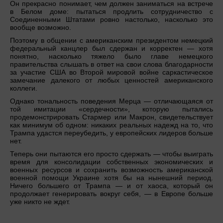
Он прекрасно понимает, чем должен заниматься на встрече
в Белом доме: пытаться продлить сотрудничество с
Соединенными Штатами ровно настолько, насколько это
вообще возможно.
Поэтому в общении с американским президентом немецкий
федеральный канцлер был сдержан и корректен — хотя
понятно, насколько тяжело было главе немецкого
правительства слышать в ответ на свои слова благодарности
за участие США во Второй мировой войне саркастическое
замечание далекого от любых ценностей американского
коллеги.
Однако тональность поведения Мерца — отличающаяся от
той имитации «сердечности», которую пытались
продемонстрировать Стармер или Макрон, свидетельствует
как минимум об одном: никаких реальных надежд на то, что
Трампа удастся переубедить, у европейских лидеров больше
нет.
Теперь они пытаются его просто сдержать — чтобы выиграть
время для консолидации собственных экономических и
военных ресурсов и сохранить возможность американской
военной помощи Украине хотя бы на нынешний период.
Ничего большего от Трампа — и от хаоса, который он
продолжает генерировать вокруг себя, — в Европе больше
уже никто не ждет.