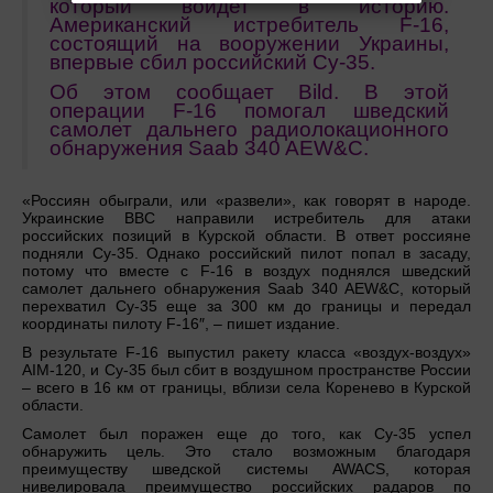
который войдет в историю.
Американский истребитель F-16,
состоящий на вооружении Украины,
впервые сбил российский Су-35.
Об этом сообщает Bild. В этой
операции F-16 помогал шведский
самолет дальнего радиолокационного
обнаружения Saab 340 AEW&C.
«Россиян обыграли, или «развели», как говорят в народе.
Украинские ВВС направили истребитель для атаки
российских позиций в Курской области. В ответ россияне
подняли Су-35. Однако российский пилот попал в засаду,
потому что вместе с F-16 в воздух поднялся шведский
самолет дальнего обнаружения Saab 340 AEW&C, который
перехватил Су-35 еще за 300 км до границы и передал
координаты пилоту F-16″, – пишет издание.
В результате F-16 выпустил ракету класса «воздух-воздух»
AIM-120, и Су-35 был сбит в воздушном пространстве России
– всего в 16 км от границы, вблизи села Коренево в Курской
области.
Самолет был поражен еще до того, как Су-35 успел
обнаружить цель. Это стало возможным благодаря
преимуществу шведской системы AWACS, которая
нивелировала преимущество российских радаров по