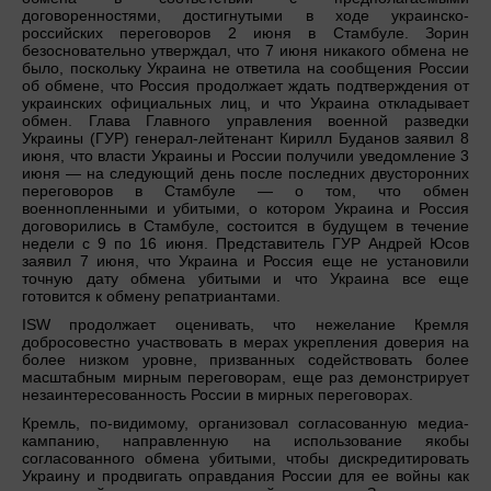
договоренностями, достигнутыми в ходе украинско-
российских переговоров 2 июня в Стамбуле. Зорин
безосновательно утверждал, что 7 июня никакого обмена не
было, поскольку Украина не ответила на сообщения России
об обмене, что Россия продолжает ждать подтверждения от
украинских официальных лиц, и что Украина откладывает
обмен. Глава Главного управления военной разведки
Украины (ГУР) генерал-лейтенант Кирилл Буданов заявил 8
июня, что власти Украины и России получили уведомление 3
июня — на следующий день после последних двусторонних
переговоров в Стамбуле — о том, что обмен
военнопленными и убитыми, о котором Украина и Россия
договорились в Стамбуле, состоится в будущем в течение
недели с 9 по 16 июня. Представитель ГУР Андрей Юсов
заявил 7 июня, что Украина и Россия еще не установили
точную дату обмена убитыми и что Украина все еще
готовится к обмену репатриантами.
ISW продолжает оценивать, что нежелание Кремля
добросовестно участвовать в мерах укрепления доверия на
более низком уровне, призванных содействовать более
масштабным мирным переговорам, еще раз демонстрирует
незаинтересованность России в мирных переговорах.
Кремль, по-видимому, организовал согласованную медиа-
кампанию, направленную на использование якобы
согласованного обмена убитыми, чтобы дискредитировать
Украину и продвигать оправдания России для ее войны как