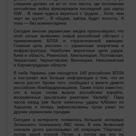
слишком далеко на юг от того места, где положение
российских войск фиксировали последний раз карты
ISW… В такие чудеса вериться с трудом… Хотя, чем
черт не шутит… В общем, завтра будет ясность. А
пока — без комментариев.
Сегодня многие украинские медиа прогнозируют, что
этой ночью возможен новый российский обстрел с
применением БПЛА и стратегической авиации.
Главная цель россиян — украинская энергетика и
инфраструктура. Наиболее вероятные цели удара:
Киев и область, Ровенская, Хмельницкая, Полтавская,
Черкасская, Черниговская, Винницкая, Николаевская
и Кировоградская области.
В небе Украины уже находится 140 российских БПЛА
и поступает все больше информации о том, что их
число растет. Кроме того, сообщают о взлете девяти
российских бомбардировщиков. Также стало известно,
что в море снова вышли российские корабли,
вооруженные крылатыми ракетами “Калибр”. Пару
часов назад уже были нанесены удары КАБами по
Харькову и теперь зафиксированы пуски ракет по
другим украинским городам.
Сегодня в интернете появилось большое интервью
Зеленского телеканалу АВС news. В нем Зеленский
сначала долго рассказывал об операции “Паутина”,
потом какой плохой Путин, а потом как его не