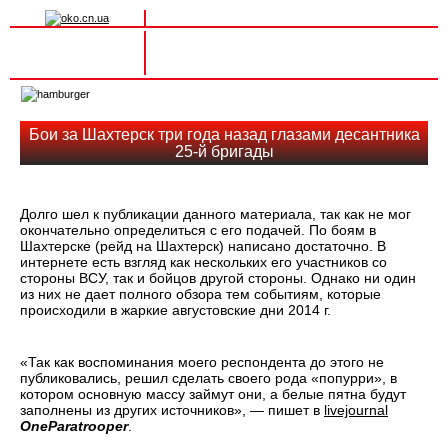
Вхід на сайт
Реєстрація
Toggle
navigation
Бои за Шахтерск три года назад глазами десантника
25-й бригады
Долго шел к публикации данного материала, так как не мог
окончательно определиться с его подачей. По боям в
Шахтерске (рейд на Шахтерск) написано достаточно. В
интернете есть взгляд как нескольких его участников со
стороны ВСУ, так и бойцов другой стороны. Однако ни один
из них не дает полного обзора тем событиям, которые
происходили в жаркие августовские дни 2014 г.
«Так как воспоминания моего респондента до этого не
публиковались, решил сделать своего рода «попурри», в
котором основную массу займут они, а белые пятна будут
заполнены из других источников», — пишет в
livejournal
OneParatrooper
.