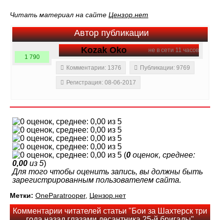
Читать материал на сайте
Цензор.нет
Автор публикации
Kozak Oko
не в сети 11 часов
1 790
Комментарии: 1376
Публикации: 9769
Регистрация: 08-06-2017
(
0
оценок, среднее:
0,00
из 5
)
Для того чтобы оценить запись, вы должны быть
зарегистрированным пользователем сайта.
Метки:
OneParatrooper
,
Цензор.нет
Комментарии читателей статьи "Бои за Шахтерск три
года назад глазами десантника 25-й бригады"