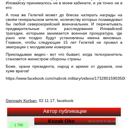
Иловайску принималось не в моем кабинете, и уж точно не в
его.
А пока же Гелетей может до блеска натирать награды на
своём генеральском кителе, количеству которых позавидовал
бы любой северокорейский военачальник. И перечитывать
предварительные итоги расследования Иловайской
трагедии, которыми занимается военная прокуратура, где
рано или поздно будут установлены имена виновных.
Главное, чтобы следующие 15 лет Гелетей не прожил в
эмиграции с молдавским номером.
Прикладываю видео:- вот что бывает, когда телохранитель
становится министром обороны страны.
Боже, храни президента, народ и армию от дураков, они
хуже врагов!
https://www.facebook.com/nabrok.military/videos/17328015903500
Gennady Korban
, 02.11.17, facebook
Автор публикации
Kozak Oko
не в сети 9 часов
1 790