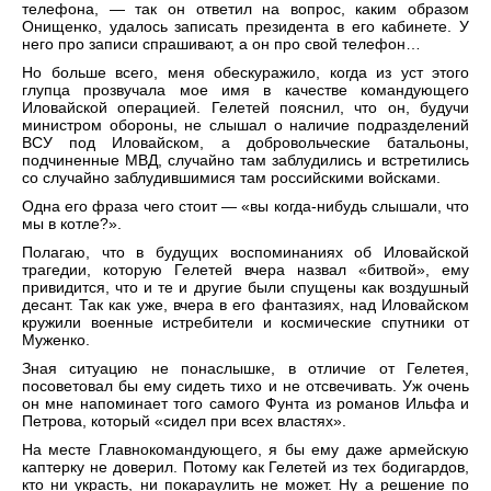
телефона, — так он ответил на вопрос, каким образом
Онищенко, удалось записать президента в его кабинете. У
него про записи спрашивают, а он про свой телефон…
Но больше всего, меня обескуражило, когда из уст этого
глупца прозвучала мое имя в качестве командующего
Иловайской операцией. Гелетей пояснил, что он, будучи
министром обороны, не слышал о наличие подразделений
ВСУ под Иловайском, а добровольческие батальоны,
подчиненные МВД, случайно там заблудились и встретились
со случайно заблудившимися там российскими войсками.
Одна его фраза чего стоит — «вы когда-нибудь слышали, что
мы в котле?».
Полагаю, что в будущих воспоминаниях об Иловайской
трагедии, которую Гелетей вчера назвал «битвой», ему
привидится, что и те и другие были спущены как воздушный
десант. Так как уже, вчера в его фантазиях, над Иловайском
кружили военные истребители и космические спутники от
Муженко.
Зная ситуацию не понаслышке, в отличие от Гелетея,
посоветовал бы ему сидеть тихо и не отсвечивать. Уж очень
он мне напоминает того самого Фунта из романов Ильфа и
Петрова, который «сидел при всех властях».
На месте Главнокомандующего, я бы ему даже армейскую
каптерку не доверил. Потому как Гелетей из тех бодигардов,
кто ни украсть, ни покараулить не может. Ну а решение по