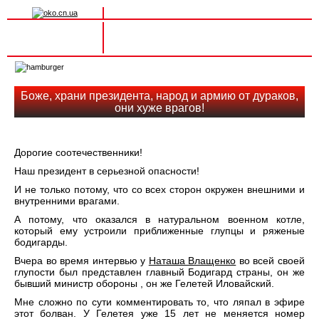
Вхід на сайт
Реєстрація
Toggle
navigation
Боже, храни президента, народ и армию от дураков,
они хуже врагов!
Дорогие соотечественники!
Наш президент в серьезной опасности!
И не только потому, что со всех сторон окружен внешними и
внутренними врагами.
А потому, что оказался в натуральном военном котле,
который ему устроили приближенные глупцы и ряженые
бодигарды.
Вчера во время интервью у
Наташа Влащенко
во всей своей
глупости был представлен главный Бодигард страны, он же
бывший министр обороны , он же Гелетей Иловайский.
Мне сложно по сути комментировать то, что ляпал в эфире
этот болван. У Гелетея уже 15 лет не меняется номер