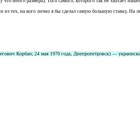
 что иного размера). Того самого, которого так не хватает нашей
дин из тех, на кого лично я бы сделал самую большую ставку. Н
легович Корбан; 24 мая 1970 года, Днепропетровск) — украинс