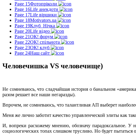
Page 15
Фотопріколи
Page 16
Life анекдоти
Page 17
Life віршики
Page 18
Motivators.ua
Page 19
Клуб_Нічка
Page 20
Life відео
Page 21
ОК! форум
Page 22
ОК! спільнота
Page 23
ОК! клуб
Page 24
Наш сайт
Человечишка VS человечище)
Не сомневаюсь, что сладчайшая история о банальном «америка
разом решает все наши негаразды).
Впрочем, не сомневаюсь, что талантливая АП выберет наибол
Меня же лично заботит качество управленческой элиты как так
И, вопреки расхожему мнению, обозначу парадоксальное. У 
социологических топах слишком трусливо. Но будет пытаться 