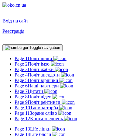
Вхід на сайт
Реєстрація
Toggle navigation
Page 1
Політ лінки
Page 2
Політ імхо
Page 3
Політ жабки
Page 4
Політ анекдоти
Page 5
Політ віршики
Page 6
Наші партнери
Page 7
Цитати
Page 8
Політ відео
Page 9
Політ рейтинги
Page 10
Таємна торба
Page 11
Зоряне сяйво
Page 12
Книга звернень
Page 13
Life лінки
Page 14
Life блоги