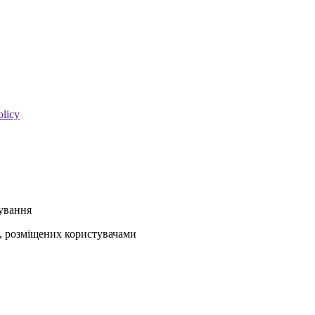
olicy
кування
ів, розміщених користувачами