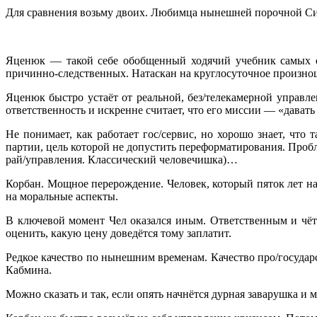
Для сравнения возьму двоих. Любимца нынешней порочной Си
Яценюк — такой себе обобщенный ходячий учебник самых о
причинно-следственных. Натаскан на круглосуточное произнош
Яценюк быстро устаёт от реальной, без/телекамерной управле
ответственность и искренне считает, что его миссии — «дават
Не понимает, как работает гос/сервис, но хорошо знает, чт
партии, цель которой не допустить переформатирования. Проб
рай/управления. Классический человечишка)…
Корбан. Мощное перерождение. Человек, который пяток лет н
на моральные аспекты.
В ключевой момент Чел оказался иным. Ответственным и чё
оценить, какую цену доведётся тому заплатит.
Редкое качество по нынешним временам. Качество про/государ
Кабмина.
Можно сказать и так, если опять начнётся дурная заварушка и