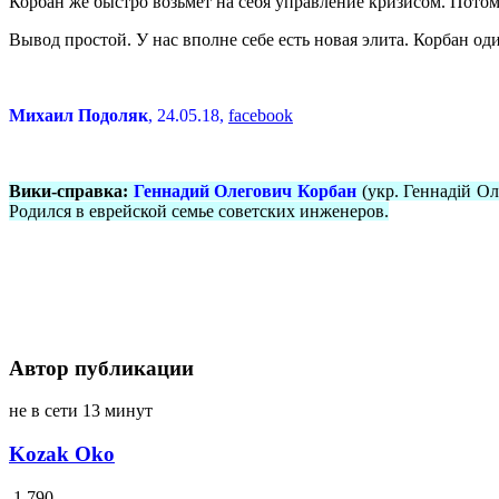
Корбан же быстро возьмёт на себя управление кризисом. Потому
Вывод простой. У нас вполне себе есть новая элита. Корбан о
Михаил Подоляк
, 24.05.18,
facebook
Вики-справка:
Геннадий Олегович Корбан
(укр. Геннадій О
Родился в еврейской семье советских инженеров.
Автор публикации
не в сети 13 минут
Kozak Oko
1 790