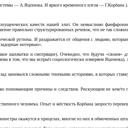
стемы — А.Яценюка. И яркого временного изгоя — Г.Корбана ).
пущенческих качеств нашей элит. Он немыслимо фанфаронист
ение правильно структурированных речевок, что не так сложно.
нческой рутины. И раздражается от общения с людьми, которые 
ь задорные интервью».
о такое шахматки и смотрящие). Очевидно, что будучи «своим»
лема в том, что мы всерьёз социологически измеряем Яценюка).
азад занимался сложными теневыми историями, в которых ставк
тко понимающим причины и следствия. Рискующим не кем/то по
ственного человека. Опыт и жёсткость Корбана запросто переве
 министры окажутся в прицелах, многие из них в обмоченных шта