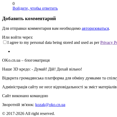
0
Войдите, чтобы ответить
Добавить комментарий
Для отправки комментария вам необходимо
авторизоваться
.
Или войти через:
I agree to my personal data being stored and used as per
Privacy P
OKo.cn.ua
– блогоматриця
Наше 3D кредо: -
Думай! Дій! Дихай вільно!
Відкрита громадянська платформа для обміну думками та спіл
Адміністрація сайту не несе відповідальності за зміст матеріал
Сайт виконано командою
wptheme.us
Зворотній зв'язок:
kozak@oko.cn.ua
© 2017-2026 All right reserved.