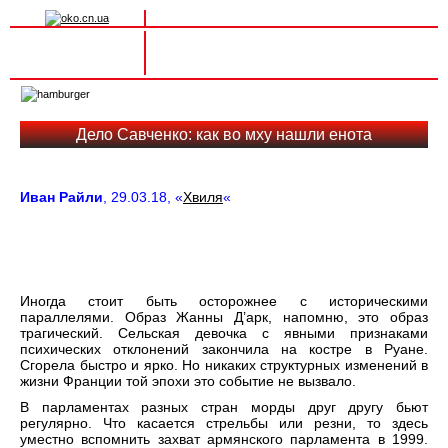
Вхід на сайт
Реєстрація
Toggle
navigation
Дело Савченко: как во мху нашли енота
Иван Райли
, 29.03.18, «
Хвиля
«
Иногда стоит быть осторожнее с историческими
параллелями. Образ Жанны Д’арк, напомню, это образ
трагический. Сельская девочка с явными признаками
психических отклонений закончила на костре в Руане.
Сгорела быстро и ярко. Но никаких структурных изменений в
жизни Франции той эпохи это событие не вызвало.
В парламентах разных стран морды друг другу бьют
регулярно. Что касается стрельбы или резни, то здесь
уместно вспомнить захват армянского парламента в 1999.