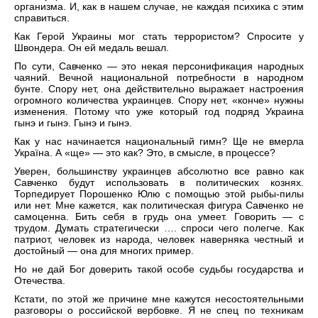
организма. И, как в нашем случае, не каждая психика с этим
справиться.
Как Герой Украины мог стать террористом? Спросите у
Швондера. Он ей медаль вешал.
По сути, Савченко — это некая персонификация народных
чаяний. Вечной национальной потребности в народном
бунте. Спору нет, она действительно выражает настроения
огромного количества украинцев. Спору нет, «конче» нужны
изменения. Потому что уже который год подряд Украина
гынэ и гынэ. Гынэ и гынэ.
Как у нас начинается национальный гимн? Ще не вмерла
Україна. А «ще» — это как? Это, в смысле, в процессе?
Уверен, большинству украинцев абсолютно все равно как
Савченко будут использовать в политических кознях.
Торпедирует Порошенко Юлю с помощью этой рыбы-пилы
или нет. Мне кажется, как политическая фигура Савченко не
самоценна. Бить себя в грудь она умеет. Говорить — с
трудом. Думать стратегически …. спроси чего полегче. Как
патриот, человек из народа, человек наверняка честный и
достойный — она для многих пример.
Но не дай Бог доверить такой особе судьбы государства и
Отечества.
Кстати, по этой же причине мне кажутся несостоятельными
разговоры о российской вербовке. Я не спец по техникам