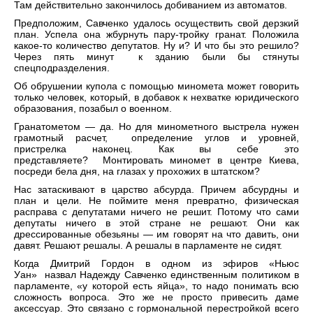
Там действительно закончилось добиванием из автоматов.
Предположим, Савченко удалось осуществить свой дерзкий
план. Успела она жбурнуть пару-тройку гранат. Положила
какое-то количество депутатов. Ну и? И что бы это решило?
Через пять минут к зданию были бы стянуты
спецподразделения.
Об обрушении купола с помощью миномета может говорить
только человек, который, в добавок к нехватке юридического
образования, позабыл о военном.
Гранатометом — да. Но для минометного выстрела нужен
грамотный расчет, определение углов и уровней,
пристрелка наконец. Как вы себе это
представляете? Монтировать миномет в центре Киева,
посреди бела дня, на глазах у прохожих в штатском?
Нас затаскивают в царство абсурда. Причем абсурдны и
план и цели. Не поймите меня превратно, физическая
расправа с депутатами ничего не решит. Потому что сами
депутаты ничего в этой стране не решают. Они как
дрессированные обезьяны — им говорят на что давить, они
давят. Решают решалы. А решалы в парламенте не сидят.
Когда Дмитрий Гордон в одном из эфиров «Ньюс
Уан» назвал Надежду Савченко единственным политиком в
парламенте, «у которой есть яйца», то надо понимать всю
сложность вопроса. Это же не просто привесить даме
аксессуар. Это связано с гормональной перестройкой всего