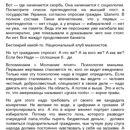
Вот — где начинается скорбь. Она начинается с социологии.
Посмотрите список претендентов на высший пост в
государстве Украина, согласно опросам граждан. Шапито. В
полном составе. Такое впечатление, что у первых —
претендентов — нет стыда, а у вторых — избирателей — нет
ни ума, ни памяти. Ведь эти же персонажи уже нагибали вас
многократно, уже показывали и доказывали чего они стоят.
Ан нет. Все жаждут продолжения банкета.
Бестиарий какой-то. Национальный клуб мазохистов.
Но тут гражданин спросит: А что же? А за кого же? А как же?
Если без Нади — сплошные б…ди.
Вспоминаем » Молчание ягнят». Психология маньяка.
Первыми жертвами становятся те, кого он видит ежедневно.
Только нам эту психологию надо в подвиг определить. Если
ежедневно сталкиваясь с человеком вы видите — человек
честный, добросовестный, специалист в своем деле — надо
двигать его на район. На область. А потом и выше. Это и есть
то, что американцы называют «grass roots» — корни травы.
Но для этого надо требовать от своего же кандидата
конкретики. Не вилами по воде, а цифрами и сроками. И
контролировать его. А это в корне меняет портрет самого
избирателя. Потому что вместо лоха, которого разводит
очередной папа,чтобы тырять бюджетные деньги,- должен
появиться подозрительный гражданин, чью чуткую руку слуга
народа должен постоянно чувствовать у себя на загривке. А