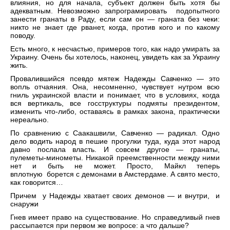
влияния, но для начала, субъект должен быть хотя бы
адекватным. Невозможно запрограмировать подопытного
занести гранаты в Раду, если сам он — граната без чеки:
никто не знает где рванет, когда, против кого и по какому
поводу.
Есть много, к несчастью, примеров того, как надо умирать за
Украину. Очень бы хотелось, наконец, увидеть как за Украину
жить.
Провалившийся псевдо мятеж Надежды Савченко — это
вопль отчаяния. Она, несомненно, чувствует нутром всю
гниль украинской власти и понимает, что в условиях, когда
вся вертикаль, все госструктуры подмяты президентом,
изменить что-либо, оставаясь в рамках закона, практически
нереально.
По сравнению с Саакашвили, Савченко — радикал. Одно
дело водить народ в пешие прогулки туда, куда этот народ
давно послала власть. И совсем другое — гранаты,
пулеметы-минометы. Никакой преемственности между ними
нет и быть не может. Просто, Майкл теперь
вплотную борется с демонами в Амстердаме. А свято место,
как говорится…
Причем у Надежды хватает своих демонов — и внутри, и
снаружи
Гнев имеет право на существование. Но справедливый гнев
рассыпается при первом же вопросе: а что дальше?