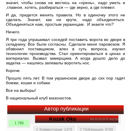
значит, чтобы снова не вестись на «хрень», надо уметь и
,главное, хотеть, разбираться — где зерно, а где плевел.
И да, придется менять правила. Но в одиночку этого не
сделать. Значит, как ни крути, надо объединяться.
Объединяться нам, простым украинцам. И знаете что?
Ничего.
Я три года упрашивал соседей поставить ворота во дворе в
складчину. Все были согласны. Сделали меня паровозом. Я
обзвонил поставщиком, влез в суть вопроса, изучил
технологии производства. Стал ориентироваться в ценах и
материалах. Вызвал замерщика. А когда дошло дело до
задатка — нашлись запевалы воротить нос.
Короче.
Прошло пять лет. В том украинском дворе до сих пор гадят
бомжи, кошки и собаки.
Все на выборы!
В национальный клуб мазохистов.
Автор публикации
Kozak Oko
не в сети 6 часов
1 790
Комментарии: 1376
Публикации: 9766