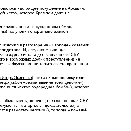
ировалось настоящее покушение на Аркадия,
убийства, которое Кремлем даже не
ивилизованным) государством обмана
стим) получения оперативно важной
ю изложил в
разговоре на «Свободе»
советник
средства»
. И, следовательно, для
жизни журналиста, а для заявленного СБУ
ого и возможных других преступлений) не
 в заблуждение не только своего врага, но и
 Игорь Яковенко
), что за инсценировку (еще
 спецслужбой «разматывание всей цепочки»)
рвана этическая водородная бомба»), которая
 обманывать, конечно, нельзя, но, если СБУ
окументы, материалы, доказательства) о
ся размотать цепочку»), то тогда – пожалуй,