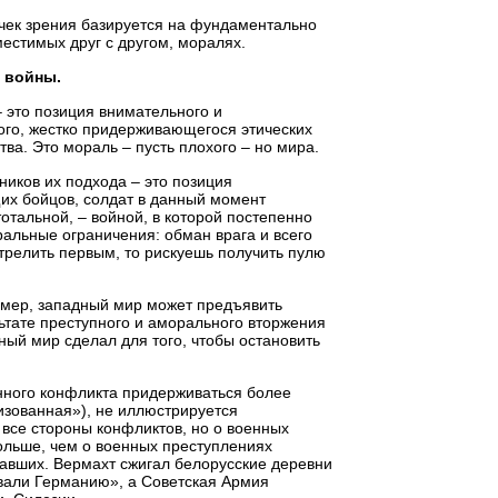
очек зрения базируется на фундаментально
местимых друг с другом, моралях.
 войны.
 это позиция внимательного и
ого, жестко придерживающегося этических
а. Это мораль – пусть плохого – но мира.
иков их подхода – это позиция
их бойцов, солдат в данный момент
тальной, – войной, в которой постепенно
альные ограничения: обман врага и всего
стрелить первым, то рискуешь получить пулю
ример, западный мир может предъявить
льтате преступного и аморального вторжения
ый мир сделал для того, чтобы остановить
нного конфликта придерживаться более
изованная»), не иллюстрируется
все стороны конфликтов, но о военных
ольше, чем о военных преступлениях
авших. Вермахт сжигал белорусские деревни
вали Германию», а Советская Армия