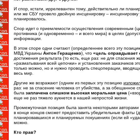
И спор, кстати, иррелевантен тому, действительно ли план
или же СБУ провело двойную инсценировку – инсценировку 
планировалось.
Спор идет о приемлемости осуществления современным (ц
противника (и одновременно – и всего мира) в целях (допу
информации.
В этом споре одни считают (определеннее всего эту позици
МВД Украины
Антон Геращенко
), что
«цель оправдывает 
достижения результата (то есть, еще раз: не для спасения 
«разматывания всей цепочки» и установления заказчиков эт
только можно, но и нужно проводить спецоперации, вводящие
весь мир.
Другие же возражают (одним из первых эту позицию
изложил
раз: не за спасение человека от убийства, а за обещанное
была
заплачена слишком высокая моральная цена
(«взо
еще не раз тяжело аукнется в нашей непростой жизни.
Промежуточная позиция была занята некоторыми авторами –
в конце концов сможет предоставить убедительные факты (д
планировавшихся и планируемых покушениях (если ей «удаст
можно.
Кто прав?