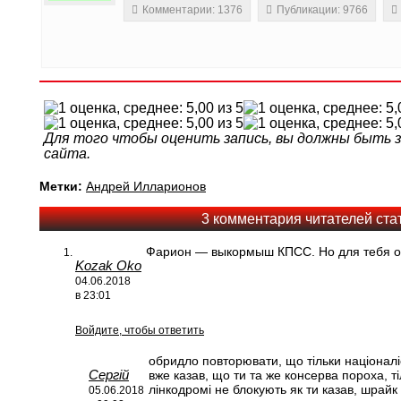
Комментарии: 1376
Публикации: 9766
Для того чтобы оценить запись, вы должны быть
сайта.
Метки:
Андрей Илларионов
3 комментария читателей ста
Фарион — выкормыш КПСС. Но для тебя она
Kozak Oko
04.06.2018
в 23:01
Войдите, чтобы ответить
обридло повторювати, що тільки націоналіс
Сергій
вже казав, що ти та же консерва пороха, т
лінкодромі не блокують як ти казав, шрайк 
05.06.2018