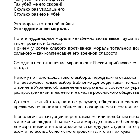
Так убей же его скорей!
Сколько раз увидишь его,
Столько раз его и убей!
Это мораль тотальной войны.
Это
чудовищная мораль.
Но эта чудовищная мораль неизбежно захватывает души ми
тысяч родных и близких.
Причем у более слабого противника мораль тотальной во
сильного – как компенсация его военной слабости.
Сегодняшнее отношение украинцев к России приближается 
го года.
Никому не пожелаешь такого выбора, перед каким оказался 
Но, возможно, только выбор Бабченко донес до какой-то ча
о войне в Украине, об изменении морального состояния укр
распространении и на него и на часть российского обществ
До того – сытый голодного не разумел, общество в состо
прежнему не понимает общество, находящееся в состоянии
В аналогичной ситуации перед таким же или подобным выбор
миллионов людей. В нашей части мира для них это был мо
демократиями и тоталитаризмом, а между диктатурой Гитлер
всем и не всегда было легко определить, кто из них хуже.