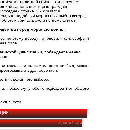
щейся многолетней войне – оказался не
пешили заявить некоторые граждане,
в соседней стране. Он оказался
ом, что подобный моральный выбор вскоре,
е об этом сейчас даже и не помышляют.
мущества перед моралью войны.
 бы по этому поводу ни говорили философы и
ная сила.
овеческой цивилизации, побеждает именно
ли».
ни казался и на самом деле ни был, может
 проигрышным в долгосрочной.
ости» сделанного выбора.
на, поскольку у обоих подходов нет общего
ективности.
ации
не в сети 2 часа