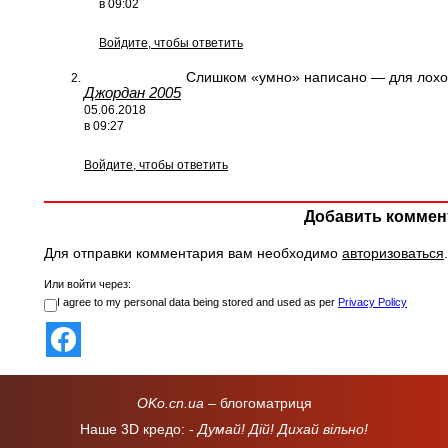
в 09:02
Войдите, чтобы ответить
Слишком «умно» написано — для лохо
Джордан 2005
05.06.2018
в 09:27
Войдите, чтобы ответить
Добавить коммен
Для отправки комментария вам необходимо
авторизоваться
.
Или войти через:
I agree to my personal data being stored and used as per
Privacy Policy
OKo.cn.ua
– блогоматриця
Наше 3D кредо: -
Думай! Дій! Дихай вільно!