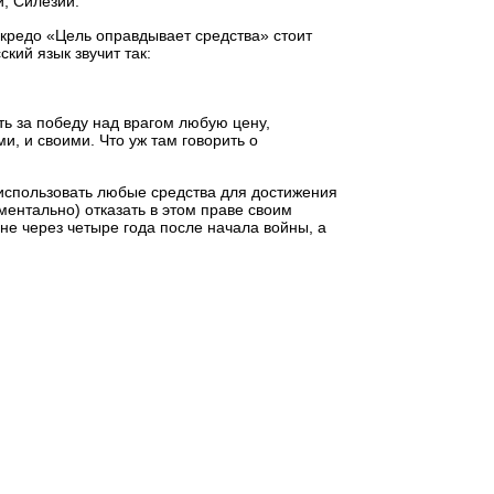
, Силезии.
 кредо «Цель оправдывает средства» стоит
кий язык звучит так:
ть за победу над врагом любую цену,
, и своими. Что уж там говорить о
е использовать любые средства для достижения
ментально) отказать в этом праве своим
е через четыре года после начала войны, а