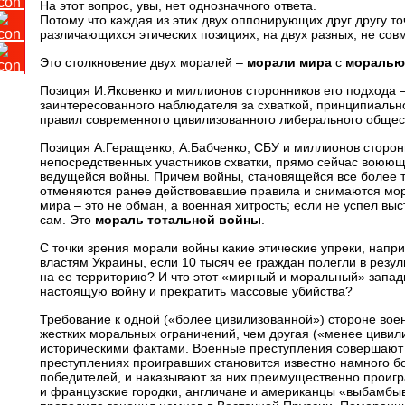
На этот вопрос, увы, нет однозначного ответа.
Потому что каждая из этих двух оппонирующих друг другу т
различающихся этических позициях, на двух разных, не сов
Это столкновение двух моралей –
морали мира
с
моралью
Позиция И.Яковенко и миллионов сторонников его подхода –
заинтересованного наблюдателя за схваткой, принципиальн
правил современного цивилизованного либерального обществ
Позиция А.Геращенко, А.Бабченко, СБУ и миллионов сторонн
непосредственных участников схватки, прямо сейчас воюющ
ведущейся войны. Причем войны, становящейся все более то
отменяются ранее действовавшие правила и снимаются мор
мира – это не обман, а военная хитрость; если не успел вы
сам. Это
мораль тотальной войны
.
С точки зрения морали войны какие этические упреки, нап
властям Украины, если 10 тысяч ее граждан полегли в резу
на ее территорию? И что этот «мирный и моральный» западн
настоящую войну и прекратить массовые убийства?
Требование к одной («более цивилизованной») стороне вое
жестких моральных ограничений, чем другая («менее цивил
историческими фактами. Военные преступления совершают 
преступлениях проигравших становится известно намного б
победителей, и наказывают за них преимущественно проигр
и французские городки, англичане и американцы «выбамбы