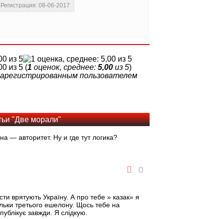
Регистрация: 08-06-2017
(
1
оценок, среднее:
5,00
из 5
)
 зарегистрированным пользователем
тьи "Две морали"
 — авторитет. Ну и где тут логика?
0
ти врятують Україну. А про тебе » казак» я
ільки третього ешелону. Щось тебе на
публікує завжди. Я слідкую.