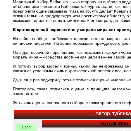
Моральный выбор Бабченко – чью сторону он выбрал в веду
объявлением о «смерти Бабченко как журналиста», как пос
предпочитающие закрывать глаза на то, что делает Кремль 
оглушительным предупреждением российскому обществу о т
возможно, придется делать миллионам его сограждан. Каки
В краткосрочной перспективе у морали мира нет преи
На войне вообще – побеждает прежде всего не мораль, что
ни писали писатели. На войне побеждает прежде всего воен
Но в долгосрочной перспективе, как показывет история чел
мораль мира – «средства достижения цели важнее самой це
И потому выбор морали войны, каким бы неизбежным он 
оказаться успешным лишь в краткосрочной перспективе, но
Да, и еще раз подчеркну: это не этическая оценка «моральн
Повторюсь, такая этическая оценка в принципе невозмож
знаменателя.
Это лишь оценка сделанного выбора с точки зрения его эфф
Автор публик
Kozak Oko
1 790