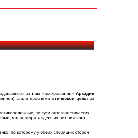
ледовавшего за ним «воскрешения»
Аркадия
венной) стала проблема
этической цены
за
отивоположных, по сути антагонистических,
ами, что повторять здесь их нет никакого
енко, по которому у обеих спорящих сторон