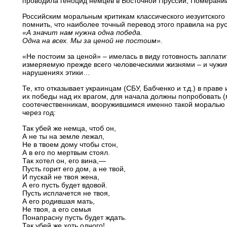
проводила геноцид немцев в Восточной Пруссии, Померании
Российским моральным критикам классического иезуитского
помнить, что наиболее точный перевод этого правила на русс
«А значит нам нужна одна победа.
Одна на всех. Мы за ценой не постоим».
«Не постоим за ценой» – имелась в виду готовность заплати
измеряемую прежде всего человеческими жизнями – и чужими
нарушениях этики…
Те, кто отказывает украинцам (СБУ, Бабченко и т.д.) в прав
их победы над их врагом, для начала должны попробовать (
соотечественникам, вооружившимся именно такой моралью н
через год:
Так убей же немца, чтоб он,
А не ты на земле лежал,
Не в твоем дому чтобы стон,
А в его по мертвым стоял.
Так хотел он, его вина,—
Пусть горит его дом, а не твой,
И пускай не твоя жена,
А его пусть будет вдовой.
Пусть исплачется не твоя,
А его родившая мать,
Не твоя, а его семья
Понапрасну пусть будет ждать.
Так убей же хоть одного!