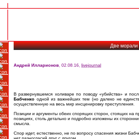
Две морали
Андрей Илларионов
, 02.08.16,
livejournal
В развернувшемся холиваре по поводу «убийства» и пос
Бабченко
одной из важнейших тем (но далеко не единст
осуществленную на весь мир инсценировку преступления.
Позиции и аргументы обеих спорящих сторон, стоящих на пр
позициях, столь детально и подробно изложены их сторонник
смысла.
Спор идет, естественно, не по вопросу спасения жизни Бабч
нет разногласий друг с другом.