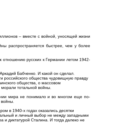
ллионов – вместе с войной, уносящей жизни
йны распространяется быстрее, чем у более
к отношению русских к Германии летом 1942-
Аркадий Бабченко. И какой он сделал.
сти российского общества чудовищную правду
аинского общества, о массовом
а морали тотальной войны.
янии мира не понимало и во многом еще по-
 войны.
ом в 1940-х годах оказались десятки
ральный и личный выбор не между западными
а и диктатурой Сталина. И тогда далеко не