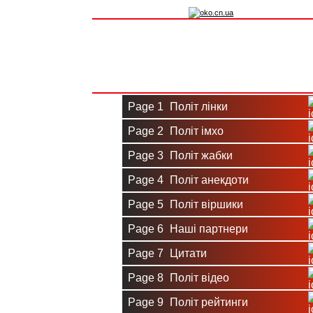
Вхід на сайт
Реєстрація
Page 1
Політ лінки
Page 2
Політ імхо
Page 3
Політ жабки
Page 4
Політ анекдоти
Page 5
Політ віршики
Page 6
Наші партнери
Page 7
Цитати
Page 8
Політ відео
Page 9
Політ рейтинги