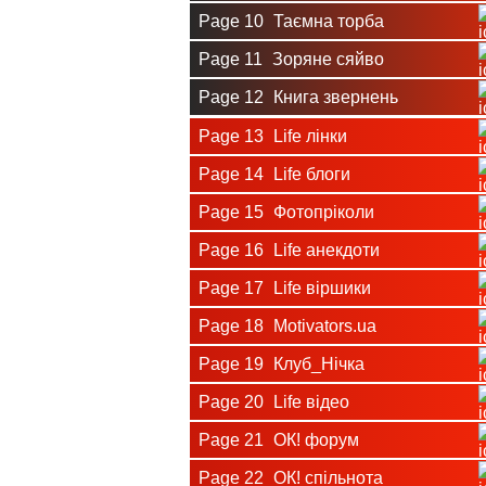
Page 10
Таємна торба
Page 11
Зоряне сяйво
Page 12
Книга звернень
Page 13
Life лінки
Page 14
Life блоги
Page 15
Фотопріколи
Page 16
Life анекдоти
Page 17
Life віршики
Page 18
Motivators.ua
Page 19
Клуб_Нічка
Page 20
Life відео
Page 21
ОК! форум
Page 22
ОК! спільнота