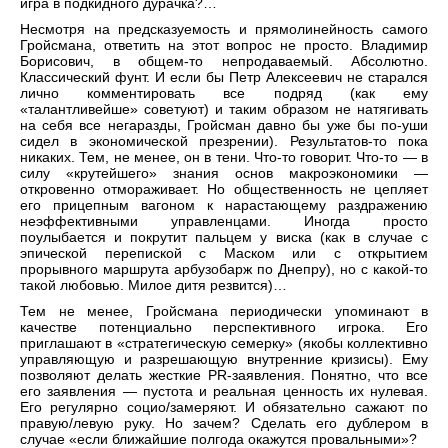
игра в подкидного дурачка?…
Несмотря на предсказуемость и прямолинейность самого
Гройсмана, ответить на этот вопрос не просто. Владимир
Борисович, в общем-то непродаваемый. Абсолютно.
Классический фунт. И если бы Петр Алексеевич не старался
лично комментировать все подряд (как ему
«талантливейше» советуют) и таким образом не натягивать
на себя все негаразды, Гройсман давно бы уже бы по-уши
сидел в экономической презрении). Результатов-то пока
никаких. Тем, не менее, он в тени. Что-то говорит. Что-то — в
силу «крутейшего» знания основ макроэкономики —
откровенно отмораживает. Но общественность не цепляет
его прицепным вагоном к нарастающему раздражению
неэффективными управленцами. Иногда просто
поулыбается и покрутит пальцем у виска (как в случае с
эпической перепиской с Маском или с открытием
прорывного маршрута арбузобарж по Днепру), но с какой-то
такой любовью. Милое дитя резвится)…
Тем не менее, Гройсмана периодически упоминают в
качестве потенциально перспективного игрока. Его
приглашают в «стратегическую семерку» (якобы коллективно
управляющую и разрешающую внутренние кризисы). Ему
позволяют делать жесткие PR-заявления. Понятно, что все
его заявления — пустота и реальная ценность их нулевая.
Его регулярно социо/замеряют. И обязательно сажают по
правую/левую руку. Но зачем? Сделать его дублером в
случае «если ближайшие полгода окажутся провальными»?