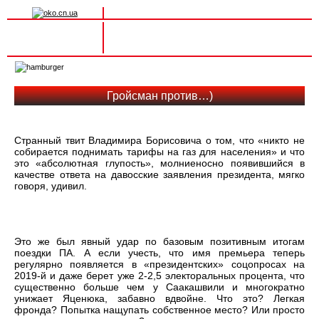
Вхід на сайт
Реєстрація
Toggle
navigation
Гройсман против…)
Странный твит Владимира Борисовича о том, что «никто не
собирается поднимать тарифы на газ для населения» и что
это «абсолютная глупость», молниеносно появившийся в
качестве ответа на давосские заявления президента, мягко
говоря, удивил.
Это же был явный удар по базовым позитивным итогам
поездки ПА. А если учесть, что имя премьера теперь
регулярно появляется в «президентских» соцопросах на
2019-й и даже берет уже 2-2,5 электоральных процента, что
существенно больше чем у Саакашвили и многократно
унижает Яценюка, забавно вдвойне. Что это? Легкая
фронда? Попытка нащупать собственное место? Или просто