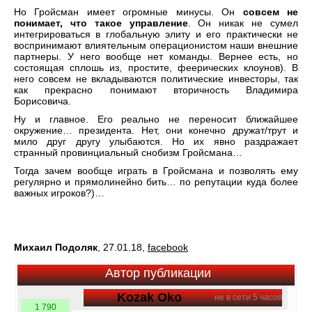
Но Гройсман имеет огромные минусы. Он
совсем не
понимает, что такое управление
. Он никак не сумел
интегрироваться в глобальную элиту и его практически не
воспринимают влиятельным операционистом наши внешние
партнеры. У него вообще нет команды. Вернее есть, но
состоящая сплошь из, простите, феерических клоунов). В
него совсем не вкладываются политические инвесторы, так
как прекрасно понимают вторичность Владимира
Борисовича.
Ну и главное. Его реально не переносит ближайшее
окружение… президента. Нет, они конечно дружат/трут и
мило друг другу улыбаются. Но их явно раздражает
странный провинциальный снобизм Гройсмана…
Тогда зачем вообще играть в Гройсмана и позволять ему
регулярно и прямолинейно бить… по репутации куда более
важных игроков?)…
Михаил Подоляк
, 27.01.18,
facebook
Автор публикации
Kozak Oko
не в сети 5 часов
1 790