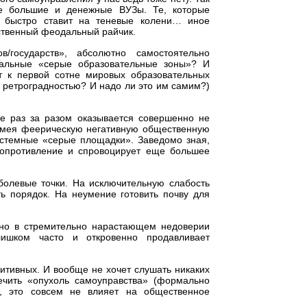
се большие и денежные ВУЗы. Те, которые
 быстро ставит на теневые колени… иное
ственный феодальный райчик.
/государств», абсолютно самостоятельно
альные «серые образовательные зоны»? И
т к первой сотне мировых образовательных
 ретроградностью? И надо ли это им самим?)
ое раз за разом оказывается совершенно не
 имея феерическую негативную общественную
истемные «серые площадки». Заведомо зная,
 сопротивление и спровоцирует еще большее
болевые точки. На исключительную слабость
ть порядок. На неумение готовить почву для
 но в стремительно нарастающем недоверии
ишком часто и откровенно продавливает
итивных. И вообще не хочет слушать никаких
ечить «опухоль самоуправства» (формально
, это совсем не влияет на общественное