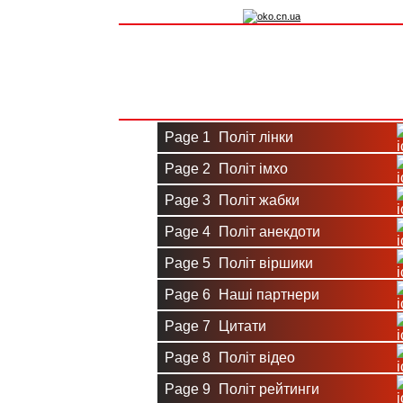
Вхід на сайт
Реєстрація
Page 1
Політ лінки
Page 2
Політ імхо
Page 3
Політ жабки
Page 4
Політ анекдоти
Page 5
Політ віршики
Page 6
Наші партнери
Page 7
Цитати
Page 8
Політ відео
Page 9
Політ рейтинги