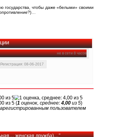
ию государства, чтобы даже «белыми» своими
сопротивление?)…
ации
не в сети 8 часов
Регистрация: 08-06-2017
(
1
оценок, среднее:
4,00
из 5
)
 зарегистрированным пользователем
льная… женская дружба)…"