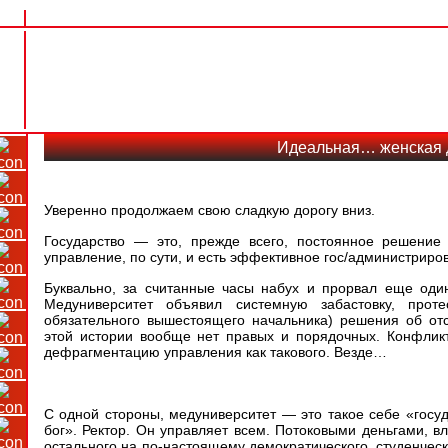
Идеальная… женская
Уверенно продолжаем свою сладкую дорогу вниз.
Государство — это, прежде всего, постоянное решение
управление, по сути, и есть эффективное гос/администрир
Буквально, за считанные часы набух и прорвал еще оди
Медуниверситет объявил системную забастовку, прот
обязательного вышестоящего начальника) решения об отс
этой истории вообще нет правых и порядочных. Конфли
дефрагментацию управления как такового. Везде…
С одной стороны, медуниверситет — это такое себе «госуда
бог». Ректор. Он управляет всем. Потоковыми деньгами, в
остального на по-настоящему демократического, студенческ