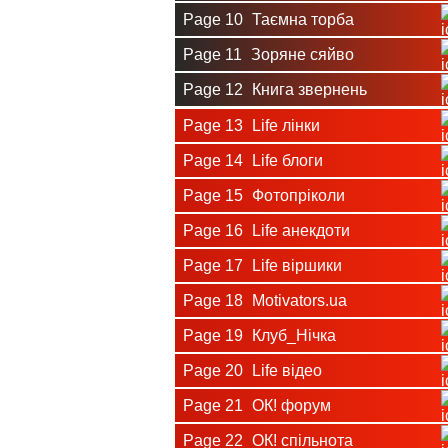
Page 10
Таємна торба
Page 11
Зоряне сяйво
Page 12
Книга звернень
Page 13
Life лінки
Page 14
Life блоги
Page 15
Фотопріколи
Page 16
Life анекдоти
Page 17
Life віршики
Page 18
Motivators.ua
Page 19
Клуб_Нічка
Page 20
Life відео
Page 21
ОК! форум
Page 22
ОК! спільнота