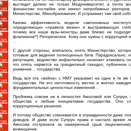
выглядит далеко не только Медуниверситет, а почти в
финансово послабее или имеют непробивных ректоров,
Министерство. Минобразования. И устраивает там свой соб
Какова эффективность модели «автономных институтов
определяющих «правила жизни» и выстраивающих глоб
почему все наши вузы-монстры даже близко не подходя
флагманов?) Риторическое. Кому они нужны с коррупцией и
…
С другой стороны, вляпалось опять Министерство, котор
готовым для ведения полноценных битв. Парадоксально,
репутацию, ведомство инфантильно начинает атаковать с
что опять нарвется на грандиозный скандал, публичное
унижение… государства.
Ведь вся эта «война» с НМУ указывает на одни и те же 
государства. На его неготовность жестко и внятно наводи
фундаментальных ценностных изменений…
Проблема совсем не в личностях Амосовой или Супрун,
общества к любым инициативам государства. Оно сл
коррупционные решения.
И потому общество сомневается в оправданности даже поз
доводов. И даже если Супрун права и настало время л
Амосова отстранена за намеренный срыв лицензионки)
возмущение.