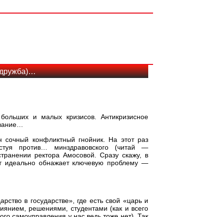
 дружба)…
 больших и малых кризисов. Антикризисное
ование…
н сочный конфликтный гнойник. На этот раз
естуя против… минздравовского (читай —
транении ректора Амосовой. Сразу скажу, в
кт идеально обнажает ключевую проблему —
рство в государстве», где есть свой «царь и
лиянием, решениями, студентами (как и всего
ого самоуправления у нас ведь тоже нет). Так