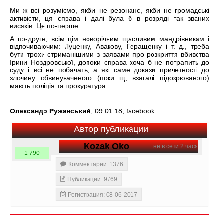
Ми ж всі розуміємо, якби не резонанс, якби не громадські
активісти, ця справа і далі була б в розряді так званих
висяків. Це по-перше.
А по-друге, всім цім новорічним щасливим мандрівникам і
відпочиваючим: Луценку, Авакову, Геращенку і т. д., треба
бути трохи стриманішими з заявами про розкриття вбивства
Ірини Ноздровської, допоки справа хоча б не потрапить до
суду і всі не побачать, а які саме докази причетності до
злочину обвинуваченого (поки щ, взагалі підозрюваного)
мають поліція та прокуратура.
Олександр Ружанський
, 09.01.18,
facebook
Автор публикации
Kozak Oko
не в сети 2 часа
1 790
Комментарии: 1376
Публикации: 9769
Регистрация: 08-06-2017