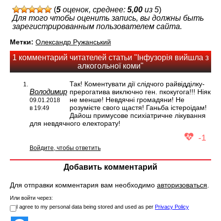
(
5
оценок, среднее:
5,00
из 5
)
Для того чтобы оценить запись, вы должны быть
зарегистрированным пользователем сайта.
Метки:
Олександр Ружанський
1 комментарий читателей статьи "Iнфузорія вийшла з
алкогольної коми"
Так! Коментувати дії слідчого райвідділку-
Володимир
прерогатива виключно ген. пкокугога!!! Ніяк
не менше! Невдячні громадяни! Не
09.01.2018
розумієте свого щастя! Ганьба істероідам!
в 19:49
Дайош примусове психіатричне лікування
для невдячного електорату!
-1
Войдите, чтобы ответить
Добавить комментарий
Для отправки комментария вам необходимо
авторизоваться
.
Или войти через:
I agree to my personal data being stored and used as per
Privacy Policy