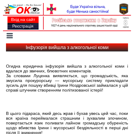
Вхід на сайт
Реєстрація
Toggle
navigation
Iнфузорія вийшла з алкогольної коми
Огидна юридична інфузорія вийшла з алкогольної коми і
вдалася до звичних, блювотних коментарів.
За словами Луценка виявляється, що громадськість, яка
змусила прокурорську — мусорську систему прикладати
зусиль для пошуку вбивці Ірини Ноздровської займалася у цій
справі штучним створенням політизованої істерії!
В цього підараса, який десь жрав і бухав увесь цей час, поки
вся країна переймалася страшним і зухвалим злочином,
повертається язик поливати лайном громадську обуреність
щодо вбивства Ірини і мусорської бездіяльності в перші дні
після її зникнення!