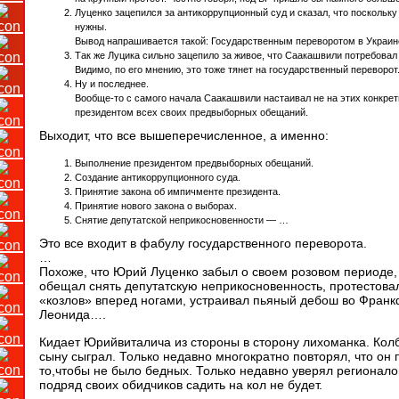
Луценко зацепился за антикоррупционный суд и сказал, что поскольку 
нужны.
Вывод напрашивается такой: Государственным переворотом в Украине
Так же Луцика сильно зацепило за живое, что Саакашвили потребовал
Видимо, по его мнению, это тоже тянет на государственный переворот
Ну и последнее.
Вообще-то с самого начала Саакашвили настаивал не на этих конкрет
президентом всех своих предвыборных обещаний.
Выходит, что все вышеперечисленное, а именно:
Выполнение президентом предвыборных обещаний.
Создание антикоррупционного суда.
Принятие закона об импичменте президента.
Принятие нового закона о выборах.
Снятие депутатской неприкосновенности — …
Это все входит в фабулу государственного переворота.
…
Похоже, что Юрий Луценко забыл о своем розовом периоде,
обещал снять депутатскую неприкосновенность, протестовал
«козлов» вперед ногами, устраивал пьяный дебош во Франк
Леонида….
Кидает Юрийвиталича из стороны в сторону лихоманка. Кол
сыну сыграл. Только недавно многократно повторял, что он п
то,чтобы не было бедных. Только недавно уверял регионалов
подряд своих обидчиков садить на кол не будет.