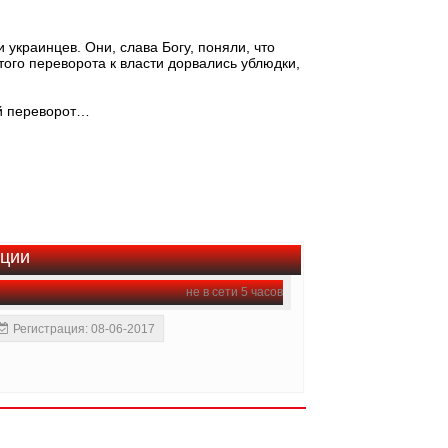
 украинцев. Они, слава Богу, поняли, что
 того переворота к власти дорвались ублюдки,
й переворот…
ации
не в сети 5 часов
Регистрация: 08-06-2017