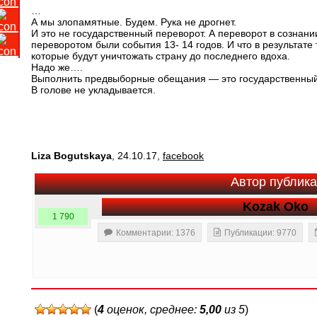
…
А мы злопамятные. Будем. Рука не дрогнет.
И это не государственный переворот. А переворот в сознании
переворотом были события 13- 14 годов. И что в результате
которые будут уничтожать страну до последнего вдоха.
Надо же….
Выполнить предвыборные обещания — это государственны
В голове не укладывается.
Liza Bogutskaya
, 24.10.17,
facebook
Автор публик
Kozak Oko
1 790
Комментарии: 1376
Публикации: 9770
(
4
оценок, среднее:
5,00
из 5
)