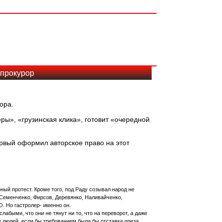
-прокурор
ора.
ры», «грузинская клика», готовит «очередной
ервый оформил авторское право на этот
ный протест. Кроме того, под Раду созывал народ не
Семенченко, Фирсов, Деревянко, Наливайченко,
. Но гастролер- именно он.
абыми, что они не тянут ни то, что на переворот, а даже
е людей, если бы требованием была бы отставка преза.