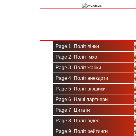
Вхід на сайт
Реєстрація
Page 1
Політ лінки
Page 2
Політ імхо
Page 3
Політ жабки
Page 4
Політ анекдоти
Page 5
Політ віршики
Page 6
Наші партнери
Page 7
Цитати
Page 8
Політ відео
Page 9
Політ рейтинги