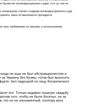
в Грузии нет антикоррупционных судов. то и тут они не
 генпрокурор считает создание антикоррупционного суда.
 принять закон об импичменте президента.
.
но трех требованиях по законам, а на выполнении
 когда он еще не был абстракционистом и
 за Украину без Кучмы, готов был выносить
фурте, бил ладошкой по лицу Космического
басит его. Только недавно пышную свадьбу
ротив того, чтобы не было богатых, он за
, что он не злопамятный, поэтому всех