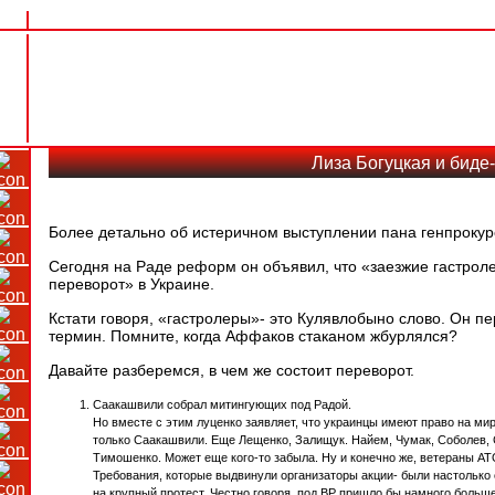
Лиза Богуцкая и биде
Более детально об истеричном выступлении пана генпрокур
Сегодня на Раде реформ он объявил, что «заезжие гастроле
переворот» в Украине.
Кстати говоря, «гастролеры»- это Кулявлобыно слово. Он п
термин. Помните, когда Аффаков стаканом жбурлялся?
Давайте разберемся, в чем же состоит переворот.
Саакашвили собрал митингующих под Радой.
Но вместе с этим луценко заявляет, что украинцы имеют право на мир
только Саакашвили. Еще Лещенко, Залищук. Найем, Чумак, Соболев, 
Тимошенко. Может еще кого-то забыла. Ну и конечно же, ветераны АТО
Требования, которые выдвинули организаторы акции- были настолько сл
на крупный протест. Честно говоря, под ВР пришло бы намного больш