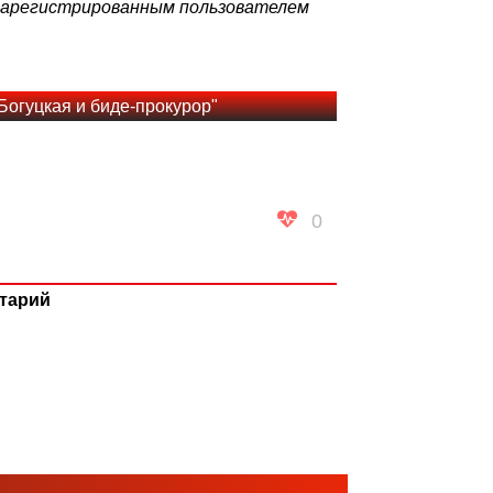
 зарегистрированным пользователем
Богуцкая и биде-прокурор"
0
тарий