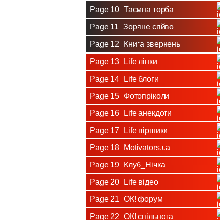
Page 10
Таємна торба
Page 11
Зоряне сяйво
Page 12
Книга звернень
Page 13
Life лінки
Page 14
Life блоги
Page 15
Фотопріколи
Page 16
Life анекдоти
Page 17
Life віршики
Page 18
Motivators.ua
Page 19
Клуб_Нічка
Page 20
Life відео
Page 21
ОК! форум
Page 22
ОК! спільнота