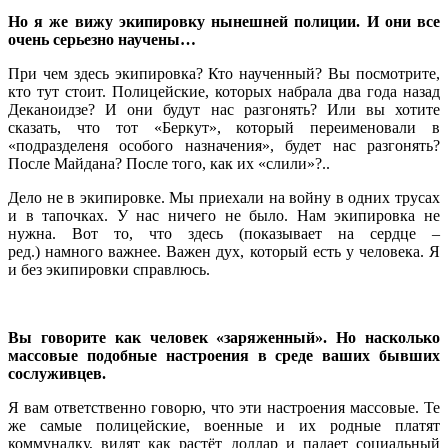
Но я же вижу экипировку нынешней полиции. И они все
очень серьезно научены…
При чем здесь экипировка? Кто наученный? Вы посмотрите,
кто тут стоит. Полицейские, которых набрала два года назад
Деканоидзе? И они будут нас разгонять? Или вы хотите
сказать, что тот «Беркут», который переименовали в
«подразделеня особого назначения», будет нас разгонять?
После Майдана? После того, как их «слили»?..
Дело не в экипировке. Мы приехали на войну в одних трусах
и в тапочках. У нас ничего не было. Нам экипировка не
нужна. Вот то, что здесь (показывает на сердце –
ред.) намного важнее. Важен дух, который есть у человека. Я
и без экипировки справлюсь.
Вы говорите как человек «заряженный». Но насколько
массовые подобные настроения в среде ваших бывших
сослуживцев.
Я вам ответственно говорю, что эти настроения массовые. Те
же самые полицейские, военные и их родные платят
коммуналку, видят как растёт доллар и падает социальный