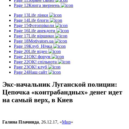
Page 11
Зоряне сяйво
Page 12
Книга звернень
Page 13
Life лінки
Page 14
Life блоги
Page 15
Фотопріколи
Page 16
Life анекдоти
Page 17
Life віршики
Page 18
Motivators.ua
Page 19
Клуб_Нічка
Page 20
Life відео
Page 21
ОК! форум
Page 22
ОК! спільнота
Page 23
ОК! клуб
Page 24
Наш сайт
Экс-начальник Луганской полиции:
Цепочка «контрабандных» денег идет
на самый верх, в Киев
Галина Плачинда
, 26.12.17, «
Мир
»