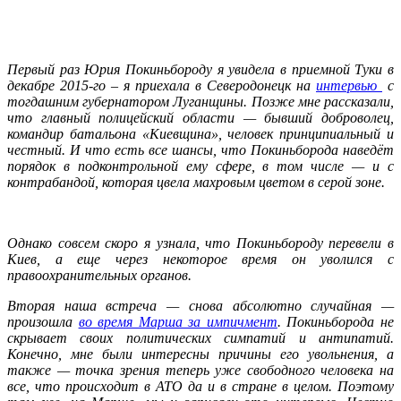
Первый раз Юрия Покиньбороду я увидела в приемной Туки в
декабре 2015-го – я приехала в Северодонецк на
интервью
с
тогдашним губернатором Луганщины. Позже мне рассказали,
что главный полицейский области — бывший доброволец,
командир батальона «Киевщина», человек принципиальный и
честный. И что есть все шансы, что Покиньборода наведёт
порядок в подконтрольной ему сфере, в том числе — и с
контрабандой, которая цвела махровым цветом в серой зоне.
Однако совсем скоро я узнала, что Покиньбороду перевели в
Киев, а еще через некоторое время он уволился с
правоохранительных органов.
Вторая наша встреча — снова абсолютно случайная —
произошла
во время Марша за импичмент
. Покиньборода не
скрывает своих политических симпатий и антипатий.
Конечно, мне были интересны причины его увольнения, а
также — точка зрения теперь уже свободного человека на
все, что происходит в АТО да и в стране в целом. Поэтому