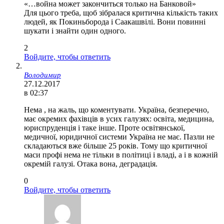
«…война может закончиться только на Банковой»
Для цього треба, щоб зібралася критична кількість таких
людей, як Покиньборода і Саакашвілі. Вони повинні
шукати і знайти один одного.
2
Войдите, чтобы ответить
Володимир
27.12.2017
в 02:37
Нема , на жаль, що коментувати. Україна, безперечно,
має окремих фахівців в усих галузях: освіта, медицина,
юриспруденція і таке інше. Проте освітянської,
медичної, юридичної системи Україна не має. Пазли не
складаються вже більше 25 років. Тому що критичної
маси профі нема не тільки в політиці і владі, а і в кожній
окремій галузі. Отака вона, деградація.
0
Войдите, чтобы ответить