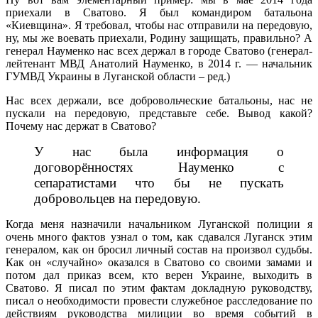
приехали в Сватово. Я был командиром батальона
«Киевщина». Я требовал, чтобы нас отправили на передовую,
ну, мы же воевать приехали, Родину защищать, правильно? А
генерал Науменко нас всех держал в городе Сватово (генерал-
лейтенант МВД Анатолий Науменко, в 2014 г. — начальник
ГУМВД Украины в Луганской области – ред.)
Нас всех держали, все добровольческие батальоны, нас не
пускали на передовую, представьте себе. Вывод какой?
Почему нас держат в Сватово?
У нас была информация о
договорённостях Науменко с
сепаратистами что бы не пускать
добровольцев на передовую.
Когда меня назначили начальником Луганской полиции я
очень много фактов узнал о том, как сдавался Луганск этим
генералом, как он бросил личный состав на произвол судьбы.
Как он «случайно» оказался в Сватово со своими замами и
потом дал приказ всем, кто верен Украине, выходить в
Сватово. Я писал по этим фактам докладную руководству,
писал о необходимости провести служебное расследование по
действиям руководства милиции во время событий в