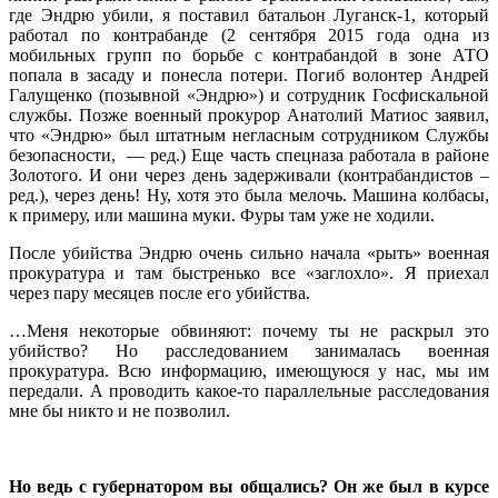
где Эндрю убили, я поставил батальон Луганск-1, который
работал по контрабанде (2 сентября 2015 года одна из
мобильных групп по борьбе с контрабандой в зоне АТО
попала в засаду и понесла потери. Погиб волонтер Андрей
Галущенко (позывной «Эндрю») и сотрудник Госфискальной
службы. Позже военный прокурор Анатолий Матиос заявил,
что «Эндрю» был штатным негласным сотрудником Службы
безопасности, — ред.) Еще часть спецназа работала в районе
Золотого. И они через день задерживали (контрабандистов –
ред.), через день! Ну, хотя это была мелочь. Машина колбасы,
к примеру, или машина муки. Фуры там уже не ходили.
После убийства Эндрю очень сильно начала «рыть» военная
прокуратура и там быстренько все «заглохло». Я приехал
через пару месяцев после его убийства.
…Меня некоторые обвиняют: почему ты не раскрыл это
убийство? Но расследованием занималась военная
прокуратура. Всю информацию, имеющуюся у нас, мы им
передали. А проводить какое-то параллельные расследования
мне бы никто и не позволил.
Но ведь с губернатором вы общались? Он же был в курсе