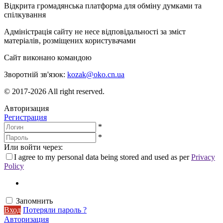
Відкрита громадянська платформа для обміну думками та
спілкування
Адміністрація сайту не несе відповідальності за зміст
матеріалів, розміщених користувачами
Сайт виконано командою
wptheme.us
Зворотній зв'язок:
kozak@oko.cn.ua
© 2017-2026 All right reserved.
Авторизация
Регистрация
*
*
Или войти через:
I agree to my personal data being stored and used as per
Privacy
Policy
Запомнить
Вход
Потеряли пароль ?
Авторизация