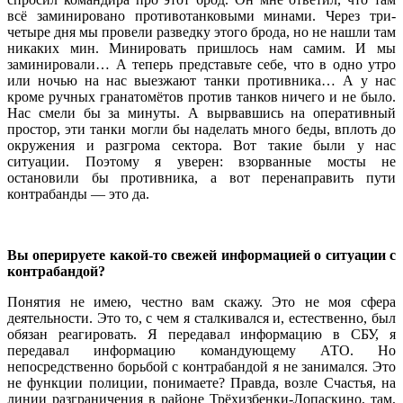
всё заминировано противотанковыми минами. Через три-
четыре дня мы провели разведку этого брода, но не нашли там
никаких мин. Минировать пришлось нам самим. И мы
заминировали… А теперь представьте себе, что в одно утро
или ночью на нас выезжают танки противника… А у нас
кроме ручных гранатомётов против танков ничего и не было.
Нас смели бы за минуты. А вырвавшись на оперативный
простор, эти танки могли бы наделать много беды, вплоть до
окружения и разгрома сектора. Вот такие были у нас
ситуации. Поэтому я уверен: взорванные мосты не
остановили бы противника, а вот перенаправить пути
контрабанды — это да.
Вы оперируете какой-то свежей информацией о ситуации с
контрабандой?
Понятия не имею, честно вам скажу. Это не моя сфера
деятельности. Это то, с чем я сталкивался и, естественно, был
обязан реагировать. Я передавал информацию в СБУ, я
передавал информацию командующему АТО. Но
непосредственно борьбой с контрабандой я не занимался. Это
не функции полиции, понимаете? Правда, возле Счастья, на
линии разграничения в районе Трёхизбенки-Лопаскино, там,