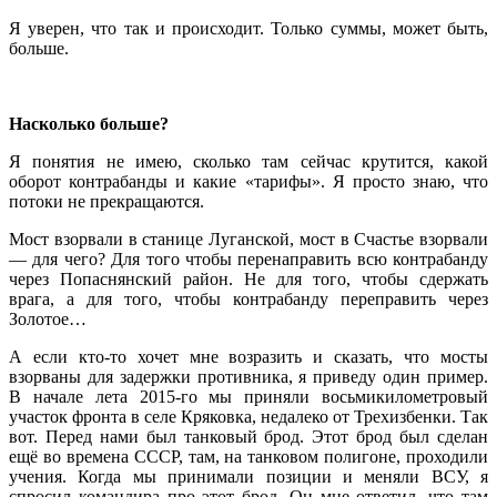
Я уверен, что так и происходит. Только суммы, может быть,
больше.
Насколько больше?
Я понятия не имею, сколько там сейчас крутится, какой
оборот контрабанды и какие «тарифы». Я просто знаю, что
потоки не прекращаются.
Мост взорвали в станице Луганской, мост в Счастье взорвали
— для чего? Для того чтобы перенаправить всю контрабанду
через Попаснянский район. Не для того, чтобы сдержать
врага, а для того, чтобы контрабанду переправить через
Золотое…
А если кто-то хочет мне возразить и сказать, что мосты
взорваны для задержки противника, я приведу один пример.
В начале лета 2015-го мы приняли восьмикилометровый
участок фронта в селе Кряковка, недалеко от Трехизбенки. Так
вот. Перед нами был танковый брод. Этот брод был сделан
ещё во времена СССР, там, на танковом полигоне, проходили
учения. Когда мы принимали позиции и меняли ВСУ, я
спросил командира про этот брод. Он мне ответил, что там