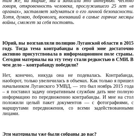
там же, на Марше, мы и записали это интервью. Честно
говоря, откровенность человека, прослужившего 25 лет «в
органах», заставляет задуматься о его личной безопасности.
Хотя, думаю, доброволец, воевавший в самые горячие месяцы
войны, сможет за себя постоять.
Юрий, вы возглавляли полицию Луганской области в 2015
году. Тогда тема контрабанды в серой зоне достаточно
активно присутствовала в информационном поле страны.
Сегодня материалы на эту тему стали редкостью в СМИ. В
чем дело – контрабанду победили?
Нет, конечно, никуда она не подевалась. Контрабанда,
наоборот, только увеличилась в объемах. Как только я пришел
начальником Луганского УМВД, — это был ноябрь 2015 года
– я поставил задачу оперативным службам дать мне полную
информацию по передвижению контрабанды. И мне на стол
положили целый пакет документов — с фотографиями, с
маршрутами передвижения, со всеми задействованными
лицами.
Эти материалы уже были собраны до вас?