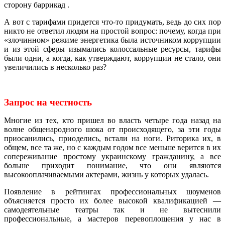
сторону баррикад .
А вот с тарифами придется что-то придумать, ведь до сих пор
никто не ответил людям на простой вопрос: почему, когда при
«злочинном» режиме энергетика была источником коррупции
и из этой сферы изымались колоссальные ресурсы, тарифы
были одни, а когда, как утверждают, коррупции не стало, они
увеличились в несколько раз?
Запрос на честность
Многие из тех, кто пришел во власть четыре года назад на
волне общенародного шока от происходящего, за эти годы
приосанились, приоделись, встали на ноги. Риторика их, в
общем, все та же, но с каждым годом все меньше верится в их
сопереживание простому украинскому гражданину, а все
больше приходит понимание, что они являются
высокооплачиваемыми актерами, жизнь у которых удалась.
Появление в рейтингах профессиональных шоуменов
объясняется просто их более высокой квалификацией —
самодеятельные театры так и не вытеснили
профессиональные, а мастеров перевоплощения у нас в