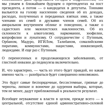
мы узнаем в ближайшем будущем о претендентах на пост
президента, а потом — о кандидатах в депутаты. Тоннами
выльются на голову населению сведения об их доходах,
расходах, полученных и переданных взятках ими, а также
членами их семей и друзьями членов семей. Об их
аморальном внутреннем облике и поведении, а также о
садистских или мазохистских наклонностях. Об их
склонности к алкоголизму, наркомании, зоофилии,
копрофилии и лунатизму. О сотрудничестве с Путиным,
Орбаном, Мадуро, ИГИЛом, Талибаном, сомалийскими
пиратами, коммунистами, нацистами, инквизицией,
людоедами. И еще раз с Путиным.
О перенесенных и продолжающихся заболеваниях, от
глистной инвазии до педикулеза включительно.
И, что характерно, — часть из этого будет правдой, но какая
именно часть — разобраться будет совершенно невозможно.
Это будут самые беспорядочные, бессистемные, грязные до
черноты, липкие и вонючие до одурения выборы, которые,
тем не менее, дадут приближенный к реальности результат.
Всеобщее неуважение к власти в целом, прежде всего — к
центральной, отсутствие единой административно-силовой