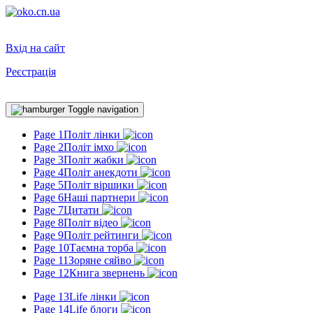
Вхід на сайт
Реєстрація
Toggle navigation
Page 1
Політ лінки
Page 2
Політ імхо
Page 3
Політ жабки
Page 4
Політ анекдоти
Page 5
Політ віршики
Page 6
Наші партнери
Page 7
Цитати
Page 8
Політ відео
Page 9
Політ рейтинги
Page 10
Таємна торба
Page 11
Зоряне сяйво
Page 12
Книга звернень
Page 13
Life лінки
Page 14
Life блоги