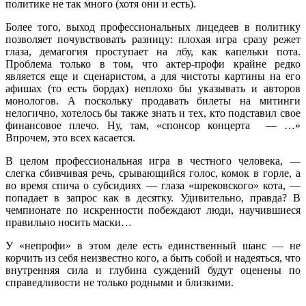
политике не так много (хотя они и есть).
Более того, выход профессиональных лицедеев в политику
позволяет почувствовать разницу: плохая игра сразу режет
глаза, демагогия проступает на лбу, как капельки пота.
Проблема только в том, что актер-профи крайне редко
является еще и сценаристом, а для чистоты картины на его
афишах (то есть бордах) неплохо бы указывать и авторов
монологов. А поскольку продавать билеты на митинги
нелогично, хотелось бы также знать и тех, кто подставил свое
финансовое плечо. Ну, там, «спонсор концерта — …»
Впрочем, это всех касается.
В целом профессиональная игра в честного человека, —
слегка сбивчивая речь, срывающийся голос, комок в горле, а
во время спича о субсидиях — глаза «шрековского» кота, —
попадает в запрос как в десятку. Удивительно, правда? В
чемпионате по искренности побеждают люди, научившиеся
правильно носить маски…
У «непрофи» в этом деле есть единственный шанс — не
корчить из себя неизвестно кого, а быть собой и надеяться, что
внутренняя сила и глубина суждений будут оценены по
справедливости не только родными и близкими.