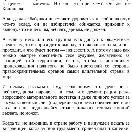
в целом — конечно. Но он тут при чем? Он же не
Кононенко…
А когда даже бабушки перестают здороваться и злобно шепчут
что-то вслед, он на избирателей обижается, приходит к
выводу, что ничего им, неблагодарным, не должен.
А если у него или его группы есть доступ к бюджетным
средствам, то он приходит к выводу, что жизнь-то одна, и она
проходит, а что будет потом — неизвестно. А потому надо как
можно быстрее обеспечить себе будущее, желательно за
границей этой территории, и так, чтобы к источникам
происхождения нажитого не было претензий со стороны
правоохранительных органов самой влиятельной страны в
мире.
И некому рассказать ему, сердешному, что дело не в
неблагодарном народе, а в том, что демонстрация резко
возросшего материального достатка и даже личного успеха за
государственный счет (подчеркиваю) в резко обедневшей и до
сих пор не поднявшейся стране никаких теплых эмоций
вызвать не может.
Когда ты не находишь в стране работу и вынужден искать ее
за границей, когда за твой труд вместо гривен платят копейки,