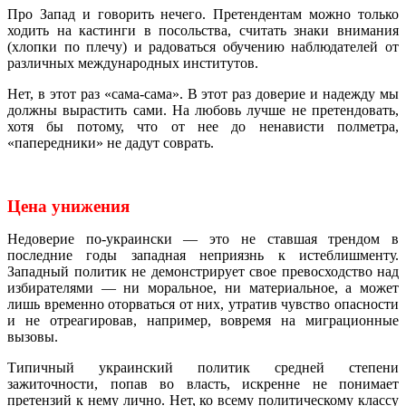
Про Запад и говорить нечего. Претендентам можно только
ходить на кастинги в посольства, считать знаки внимания
(хлопки по плечу) и радоваться обучению наблюдателей от
различных международных институтов.
Нет, в этот раз «сама-сама». В этот раз доверие и надежду мы
должны вырастить сами. На любовь лучше не претендовать,
хотя бы потому, что от нее до ненависти полметра,
«папередники» не дадут соврать.
Цена унижения
Недоверие по-украински — это не ставшая трендом в
последние годы западная неприязнь к истеблишменту.
Западный политик не демонстрирует свое превосходство над
избирателями — ни моральное, ни материальное, а может
лишь временно оторваться от них, утратив чувство опасности
и не отреагировав, например, вовремя на миграционные
вызовы.
Типичный украинский политик средней степени
зажиточности, попав во власть, искренне не понимает
претензий к нему лично. Нет, ко всему политическому классу