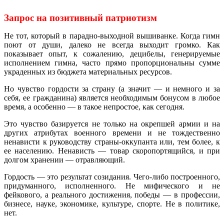
Запрос на позитивный патриотизм
Не тот, который в парадно-выходной вышиванке. Когда гимн
поют от души, далеко не всегда выходит громко. Как
показывает опыт, к сожалению, децибелы, генерируемые
исполнением гимна, часто прямо пропорциональны сумме
украденных из бюджета материальных ресурсов.
Но чувство гордости за страну (а значит — и немного и за
себя, ее гражданина) является необходимым бонусом в любое
время, а особенно — в такое непростое, как сегодня.
Это чувство базируется не только на окрепшей армии и на
других атрибутах военного времени и не тождественно
ненависти к руководству страны-оккупанта или, тем более, к
ее населению. Ненависть — товар скоропортящийся, и при
долгом хранении — отравляющий.
Гордость — это результат созидания. Чего-либо построенного,
придуманного, исполненного. Не мифического и не
фейкового, а реального достижения, победы — в профессии,
бизнесе, науке, экономике, культуре, спорте. Не в политике,
нет.