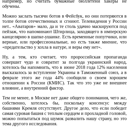
например, но считать бумажные бюллетени хакеры не
обучены.
Можно заслать тысячи ботов в Фейсбук, но они потеряются в
толпе ботов отечественных и сгниют. Телевидения у России
нет.. «Аватаров» мало, да и те столь удачно маскируются под
пейзаж, что напоминают Штирлица, заходящего в имперскую
канцелярию в шапке-ушанке. Есть временные попутчики, или
верные, или профессиональные, но есть также мнение, что
«предательство у хохла в натуре, и веры ему нет».
Ну, а тем, кто считает, что пророссийская пропаганда
совершит чудо и совратит за полгода украинский народ,
хотелось бы напомнить, что в июне 2018 года 12% населения
высказалось за вступление Украины в Таможенный союз, а в
феврале этого же года 44% сообщили о своем хорошем
отношении к России (КМИС). Так что это уже не внешнее
влияние, а внутренний фактор.
Тем не менее, в Москве нет даже общего понимания, чего же,
собственно, хотелось бы, поскольку консенсус между
башнями Кремля отсутствует. Другое дело, что если победит
самая суровая башня с теплым сердцем и прохладной головой,
можно попытаться под шумок развалить нашу страну, но это
тема другого исследования.