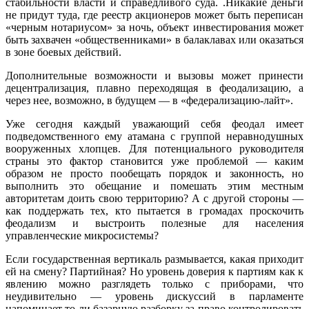
стабильности власти и справедливого суда. .Никакие деньги
не придут туда, где реестр акционеров может быть переписан
«черным нотариусом» за ночь, объект инвестирования может
быть захвачен «общественниками» в балаклавах или оказаться
в зоне боевых действий.
Дополнительные возможности и вызовы может принести
децентрализация, плавно переходящая в феодализацию, а
через нее, возможно, в будущем — в «федерализацию-лайт».
Уже сегодня каждый уважающий себя феодал имеет
подведомственного ему атамана с группой неравнодушных
вооруженных хлопцев. Для потенциального руководителя
страны это фактор становится уже проблемой — каким
образом не просто пообещать порядок и законность, но
выполнить это обещание и помешать этим местным
авторитетам доить свою территорию? А с другой стороны —
как поддержать тех, кто пытается в громадах проскочить
феодализм и выстроить полезные для населения
управленческие микросистемы?
Если государственная вертикаль размывается, какая приходит
ей на смену? Партийная? Но уровень доверия к партиям как к
явлению можно разглядеть только с приборами, что
неудивительно — уровень дискуссий в парламенте
напоминает то ли базарную разборку за право контролировать