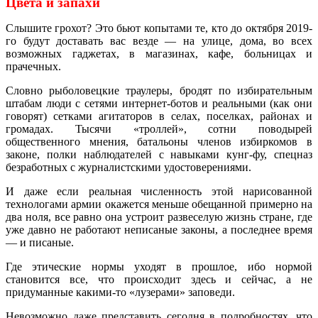
Цвета и запахи
Слышите грохот? Это бьют копытами те, кто до октября 2019-
го будут доставать вас везде — на улице, дома, во всех
возможных гаджетах, в магазинах, кафе, больницах и
прачечных.
Словно рыболовецкие траулеры, бродят по избирательным
штабам люди с сетями интернет-ботов и реальными (как они
говорят) сетками агитаторов в селах, поселках, районах и
громадах. Тысячи «троллей», сотни поводырей
общественного мнения, батальоны членов избиркомов в
законе, полки наблюдателей с навыками кунг-фу, спецназ
безработных с журналистскими удостоверениями.
И даже если реальная численность этой нарисованной
технологами армии окажется меньше обещанной примерно на
два ноля, все равно она устроит развеселую жизнь стране, где
уже давно не работают неписаные законы, а последнее время
— и писаные.
Где этические нормы уходят в прошлое, ибо нормой
становится все, что происходит здесь и сейчас, а не
придуманные какими-то «лузерами» заповеди.
Невозможно даже представить сегодня в подробностях, что