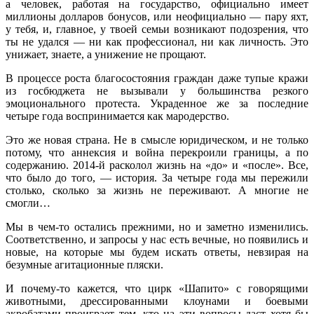
а человек, работая на государство, официально имеет
миллионы долларов бонусов, или неофициально — пару яхт,
у тебя, и, главное, у твоей семьи возникают подозрения, что
ты не удался — ни как профессионал, ни как личность. Это
унижает, знаете, а унижение не прощают.
В процессе роста благосостояния граждан даже тупые кражи
из госбюджета не вызывали у большинства резкого
эмоционального протеста. Украденное же за последние
четыре года воспринимается как мародерство.
Это же новая страна. Не в смысле юридическом, и не только
потому, что аннексия и война перекроили границы, а по
содержанию. 2014-й расколол жизнь на «до» и «после». Все,
что было до того, — история. За четыре года мы пережили
столько, сколько за жизнь не переживают. А многие не
смогли…
Мы в чем-то остались прежними, но и заметно изменились.
Соответственно, и запросы у нас есть вечные, но появились и
новые, на которые мы будем искать ответы, невзирая на
безумные агитационные пляски.
И почему-то кажется, что цирк «Шапито» с говорящими
животными, дрессированными клоунами и боевыми
акробатами проиграет тем, кто на эти вопросы даст хотя бы