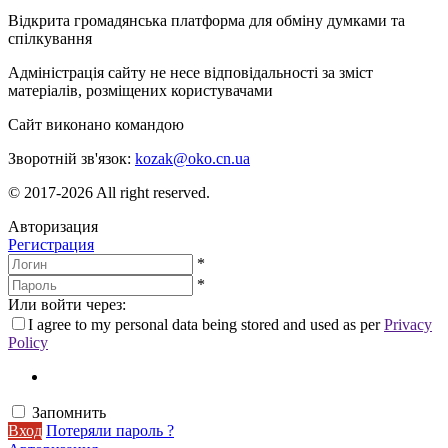
Відкрита громадянська платформа для обміну думками та
спілкування
Адміністрація сайту не несе відповідальності за зміст
матеріалів, розміщених користувачами
Сайт виконано командою
wptheme.us
Зворотній зв'язок:
kozak@oko.cn.ua
© 2017-2026 All right reserved.
Авторизация
Регистрация
*
*
Или войти через:
I agree to my personal data being stored and used as per
Privacy
Policy
Запомнить
Вход
Потеряли пароль ?