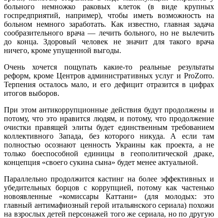
больного немножко раковых клеток (в виде крупных
госпредприятий, например), чтобы иметь возможность на
больном немного заработать. Как известно, главная задача
сообразительного врача — лечить больного, но не вылечить
до конца. Здоровый человек не значит для такого врача
ничего, кроме упущенной выгоды.
Очень хочется пощупать какие-то реальные результаты
реформ, кроме Центров административных услуг и ProZorro.
Терпения осталось мало, и его дефицит отразится в цифрах
итогов выборов.
При этом антикоррупционные действия будут продолжены и
потому, что это нравится людям, и потому, что продолжение
очистки правящей элиты будет единственным требованием
коллективного Запада, без которого никуда. А если там
полностью осознают ценность Украины как проекта, а не
только боеспособной единицы в геополитической драке,
концепция «своего сукина сына» будет менее актуальной.
Параллельно продолжится кастинг на более эффективных и
убедительных борцов с коррупцией, потому как частенько
новоявленные «комиссары Каттани» (для молодых: это
главный антимафиозный герой итальянского сериала) похожи
на взрослых детей персонажей того же сериала, но по другую