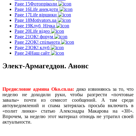
Page 15
Фотопріколи
Page 16
Life анекдоти
Page 17
Life віршики
Page 18
Motivators.ua
Page 19
Клуб_Нічка
Page 20
Life відео
Page 21
ОК! форум
Page 22
ОК! спільнота
Page 23
ОК! клуб
Page 24
Наш сайт
Элект-Армагеддон. Анонс
Предисловие админа Oko.cn.ua:
дико извиняюсь за то, что
неделю не доходили руки, чтобы разгрести «почтовые
завалы» почти из семисот сообщений. А там среди
автоуведомлений и спама затерялась просьба включить в
«полит линки» статью Алекснадра Макарова на «ЗН».
Впрочем, за неделю этот материал отнюдь не утратил своей
актуальности.