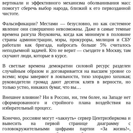
вертикали и эффективного механизма оболванивания масс
помогут сберечь выбор народа, близкий к его первозданной
чистоте.
Фальсификации? Местами — безусловно, но как системное
явление они совершенно невозможны. Даже в самые темные
времена разгула Януковича, когда как минимум в половине
страны администрации, мэры, прокуроры, милиция и СБУ
работали как бригада, набросать больше 5% считалось
неподъемной задачей. Кто не верит — съездите в Москву, там
скучают люди, которые в курсе.
В светлые времена демократии силовой ресурс разделен
случайным образом и договаривается на высшем уровне со
всеми; мэры заверяют в лояльности, тихо злорадно хихикая;
руководители громад дают десяток клятв в верности, но
только устно, никаких бумаг, что вы…
Внешнее влияние? Ни в России, ни, тем более, на Западе нет
сформированного и стройного плана воздействия на
избирательный процесс.
Конечно, россияне могут «хакнуть» сервер Центризбиркома и
вывесить на первой странице диаграмму с
головокружительными цифрами партии «За жизнь!»,