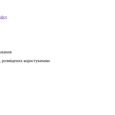
olicy
кування
ів, розміщених користувачами