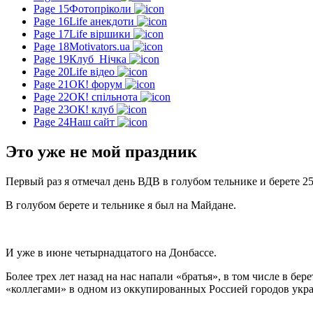
Page 15
Фотопріколи
Page 16
Life анекдоти
Page 17
Life віршики
Page 18
Motivators.ua
Page 19
Клуб_Нічка
Page 20
Life відео
Page 21
ОК! форум
Page 22
ОК! спільнота
Page 23
ОК! клуб
Page 24
Наш сайт
Это уже не мой праздник
Первый раз я отмечал день ВДВ в голубом тельнике и берете 2
В голубом берете и тельнике я был на Майдане.
И уже в июне четырнадцатого на Донбассе.
Более трех лет назад на нас напали «братья», в том числе в бе
«коллегами» в одном из оккупированных Россией городов укра