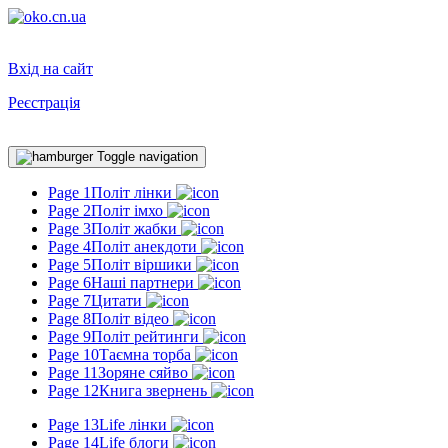
Вхід на сайт
Реєстрація
Toggle navigation
Page 1
Політ лінки
Page 2
Політ імхо
Page 3
Політ жабки
Page 4
Політ анекдоти
Page 5
Політ віршики
Page 6
Наші партнери
Page 7
Цитати
Page 8
Політ відео
Page 9
Політ рейтинги
Page 10
Таємна торба
Page 11
Зоряне сяйво
Page 12
Книга звернень
Page 13
Life лінки
Page 14
Life блоги