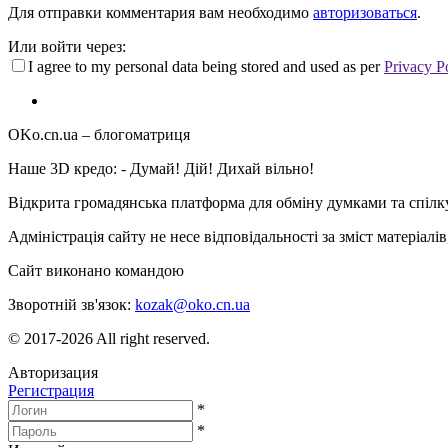
Для отправки комментария вам необходимо
авторизоваться
.
Или войти через:
I agree to my personal data being stored and used as per
Privacy P
OKo.cn.ua
– блогоматриця
Наше 3D кредо: -
Думай! Дій! Дихай вільно!
Відкрита громадянська платформа для обміну думками та спіл
Адміністрація сайту не несе відповідальності за зміст матеріал
Сайт виконано командою
wptheme.us
Зворотній зв'язок:
kozak@oko.cn.ua
© 2017-2026 All right reserved.
Авторизация
Регистрация
*
*