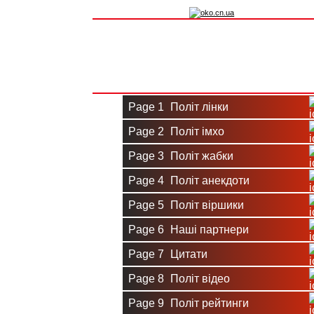
Вхід на сайт
Реєстрація
Page 1
Політ лінки
Page 2
Політ імхо
Page 3
Політ жабки
Page 4
Політ анекдоти
Page 5
Політ віршики
Page 6
Наші партнери
Page 7
Цитати
Page 8
Політ відео
Page 9
Політ рейтинги