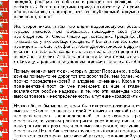
чередой, реакция на события и реакция на реакцию вы
разогреть и без того ощутимо горячую атмосферу. И причи
обстоятельстве, на которое, как на неубиваемый аргуме
если не он, то кто?
Им, сторонникам, и тем, кто видит надвигающуюся безаль
гораздо тяжелее, чем гражданам, нашедшим свое успо
претендентов, от Олега Ляшко до полковника Гриценко. 
Тимошенко, у них вообще праздник. У Воны и так все пока
президента, а еще юлефаны любят демонстрировать другим
дескать, на выборах всегда выплывают запасные проценты
почему-то не ловит. И теперь они почти безмятежны, отби
любимицу, а раньше присущая им агрессия перешла к люби
Почему нервничают люди, которым дорог Порошенко, в обще
другим почему-то не дорог тот, кто дорог тебе, тем более, 
прочих посредственностей и злодеев очевидны. Кроме т
президентский пост, он уже президент, да еще и глав
возлагаются особые надежды, и те, кто эти надежды норо
высоки тревога и неопределенность, а тут еще «зрадофилы»
Нервов было бы меньше, если бы лидерские позиции пре
высоты рейтинга на злопыхателей. Но высоты никакой нет, 
неопределенность неопределенней, а тревожность тр
сторонники, с ужасом рассматривая расстановку сил в ре
альтернатива как раз есть, и она высоковероятна, но пуга
сторонники Петра Алексеевича словно пытаются отогнать о
То есть это своего рода магический ритуал, помогающий укр