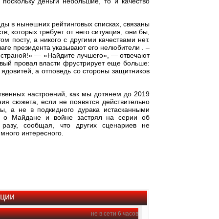
а поскольку деньги небольшие, то и качество
ды в нынешних рейтинговых списках, связаны
в, которых требует от него ситуация, они бы,
ом посту, а никого с другими качествами нет.
аге президента указывают его нелюбители . –
ь страной!» — «Найдите лучшего», — отвечают
овый провал власти фрустрирует еще больше:
 ядовитей, а отповедь со стороны защитников
твенных настроений, как мы дотянем до 2019
ния сюжета, если не появятся действительно
ты, а не в подкидного дурака истасканными
 о Майдане и войне застрял на серии об
разу, сообщая, что других сценариев не
 много интересного.
ации
не в сети 6 часов