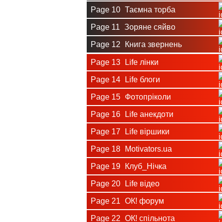
Page 10
Таємна торба
Page 11
Зоряне сяйво
Page 12
Книга звернень
Page 13
Life лінки
Page 14
Life блоги
Page 15
Фотопріколи
Page 16
Life анекдоти
Page 17
Life віршики
Page 18
Motivators.ua
Page 19
Клуб_Нічка
Page 20
Life відео
Page 21
ОК! форум
Page 22
ОК! спільнота