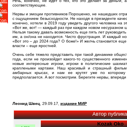
Речь, конечно, не идет о тех, кто это делает за деньги, 
соответствующее.
Нервы и эмоции противников Порошенко, не нашедших отра
с ощущением безысходности. Не находя в президенте качест
конечно, хотели в 2019 году увидеть другого человека на эт
«Вот же, вот! — каждый раз при каждом новом несуразном ш
Нельзя такому давать возможность еще пять лет руководит
им, а он/она не находится. Чисто фрустрация. И каждый н
«Вот это – до 2024 года? О боже!» И желчь становится еще
власти – еще яростней.
Очень себе тяжело представить при такой динамике общес
года, если не произойдет какого-то существенного измене
новые интересные игроки, игроки в политические шахма
краплеными картами. Наш красивый и страшный фильм
амбарных крысах, и нам ее крутят уже по которому 
предполагается. А вот посмотрим. Берегите нервы, впереди
Леонид Швец
, 29.09.17,
издание МИР
Автор публик
Kozak Oko