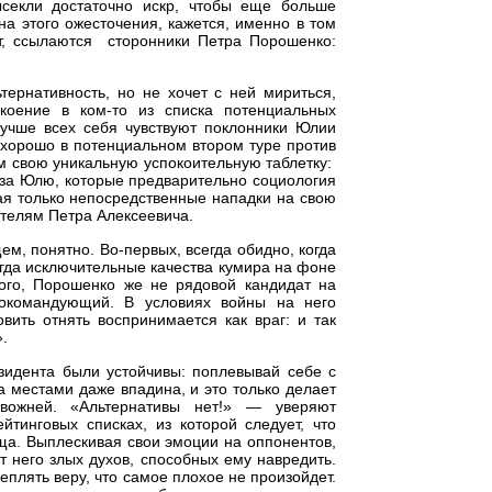
секли достаточно искр, чтобы еще больше
на этого ожесточения, кажется, именно в том
нт, ссылаются сторонники Петра Порошенко:
тернативность, но не хочет с ней мириться,
коение в ком-то из списка потенциальных
Лучше всех себя чувствуют поклонники Юлии
 хорошо в потенциальном втором туре против
 свою уникальную успокоительную таблетку:
 за Юлю, которые предварительно социология
вая только непосредственные нападки на свою
телям Петра Алексеевича.
м, понятно. Во-первых, всегда обидно, когда
когда исключительные качества кумира на фоне
ого, Порошенко же не рядовой кандидат на
нокомандующий. В условиях войны на него
вить отнять воспринимается как враг: и так
.
зидента были устойчивы: поплевывай себе с
а местами даже впадина, и это только делает
евожней. «Альтернативы нет!» — уверяют
йтинговых списках, из которой следует, что
юща. Выплескивая свои эмоции на оппонентов,
т него злых духов, способных ему навредить.
еплять веру, что самое плохое не произойдет.