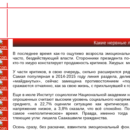
Какие нервные 
В последнее время как-то ощутимо возросла эмоциональ
часто, бездействующей власти. Сторонники президента по-
кто-то хмуро констатирует продажность критиков. Хмурых м
У части критиков, в свою очередь, сильно расширился ряд
Самая популярная в 2014-2015 году линия раздела, дел
«майданутых», сейчас замещена противостоянием «п
сражаются отчаянно, как за свою жизнь, с прихлынувшей к го
Еще в июле Институт социологии Национальной академии на
опрошенных считают высоким уровень социального напряже
среднего, а 22,7% оценили ситуацию как критическую
напряжение низкое, а 3,8% сказали, что всё спокойно. По
самое «неполитическое» время. Правда, именно тогда 
тлеющие угли: лишила Саакашвили гражданства.
Осень сразу, без раскачки, взвинтила эмоциональный фон