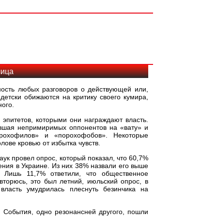
лица
ность любых разговоров о действующей или,
детски обижаются на критику своего кумира,
ного.
 эпитетов, которыми они награждают власть.
ившая непримиримых оппонентов на «вату» и
орохофилов» и «порохофобов». Некоторые
лове кровью от избытка чувств.
ук провел опрос, который показал, что 60,7%
ния в Украине. Из них 38% назвали его выше
. Лишь 11,7% ответили, что общественное
вторюсь, это был летний, июльский опрос, в
власть умудрилась плеснуть безинчика на
. События, одно резонансней другого, пошли