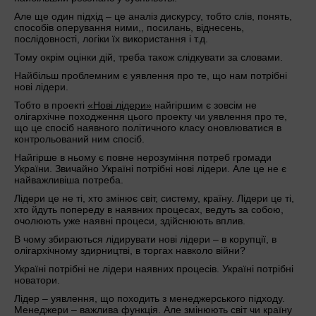
Але ще один підхід – це аналіз дискурсу, тобто слів, понять,
способів оперування ними,, посилань, віднесень,
послідовності, логіки їх використання і т.д.
Тому окрім оцінки дій, треба також слідкувати за словами.
Найбільш проблемним є уявлення про те, що нам потрібні
нові лідери.
Тобто в проекті
«Нові лідери»
найгіршим є зовсім не
олігархічне походження цього проекту чи уявлення про те,
що це спосіб наявного політичного класу оновлюватися в
контрольований ним спосіб.
Найгірше в ньому є повне нерозуміння потреб громади
України. Звичайно Україні потрібні нові лідери. Але це не є
найважливіша потреба.
Лідери це не ті, хто змінює світ, систему, країну. Лідери це ті,
хто йдуть попереду в наявних процесах, ведуть за собою,
очолюють уже наявні процеси, здійснюють вплив.
В чому збираються лідирувати нові лідери – в корупції, в
олігархічному здирництві, в торгах навколо війни?
Україні потрібні не лідери наявних процесів. Україні потрібні
новатори.
Лідер – уявлення, що походить з менеджерського підходу.
Менеджери – важлива функція. Але змінюють світ чи країну