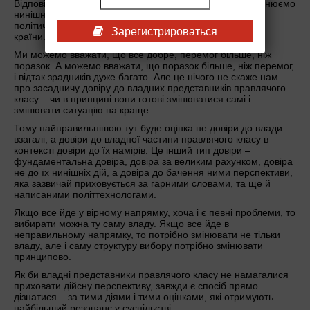
Відповідь на це питання залежить не від того, як ми оцінюємо
нинішню ситуацію, а як ми з вами розуміємо ситуацію
політичних виборів як ситуацію вибору подальшої долі
Зарегистрироваться
країни.
Ми можемо вважати, що все добре, перемог більше, ніж
поразок. А можемо вважати, що поразок більше, ніж перемог,
і відтак зрадників дуже багато. Але це нічого не скаже нам
про засадничу довіру до владних представників правлячого
класу – чи в принципі вони готові змінюватися самі і
змінювати ситуацію на краще.
Тому найправильнішою тут буде оцінка не довіри до влади
взагалі, а довіри до владної частини правлячого класу в
контексті довіри до їх намірів. Це інший тип довіри –
фундаментальна довіра, довіра за великим рахунком, довіра
не до їх нинішніх дій, а довіра до бачення ними перспективи,
яка зазвичай приховується за гарними словами, та ще й
написаними політтехнологами.
Якщо все йде у вірному напрямку, хоча і є певні проблеми, то
вибирати можна ту саму владу. Якщо все йде в
неправильному напрямку, то потрібно змінювати не тільки
владу, але і саму структуру вибору потрібно змінювати
принципово.
Як би владні представники правлячого класу не намагалися
приховати дійсну перспективу, завжди є спосіб прямо
дізнатися – за тими діями і тими оцінками, які отримують
найбільший резонанс у суспільстві.