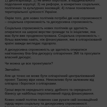
1) деолігархізації; 2) не вічної боротьби, а кардинального
подолання корупції; 3) не реформ, а конкретних соціальних,
політичних та культурних інновацій; 4) плани поновлення
територіальної цілісності України.
Окрім того, для нових політиків потрібні дві нові спроможності
– соціальна спроможність та дискурсивна спроможність.
Соціальна спроможність нових політиків це здатність
опиратися на широкі верстви громади та їх ініціативи, яка
має бути вже продемонстрована. Соціальна спроможність –
більш важлива навіть, ніж фінансування, яке в олігархізованій
країні завжди виглядає підозріло.
А дискурсивна спроможність це здатність опиратися
нав’язаному бла-бла-дискурсу олігархічних ЗМІ та просувати
власний дискурс.
Чи можна це все проектувати?
Звичайно.
Але це точно не може бути олігархічний централізований
проект. Такому віри нема. Неможливо бути залежним від
олігарха і боротися з олігархами.
Гроші верств середнього класу, дрібного та середнього
бізнесу це найбільш перспективний підхід фінансування.
Кожен новий політик повинен сам рухати свій інноваційний
підхід через соціальну та дискурсивну спроможності.