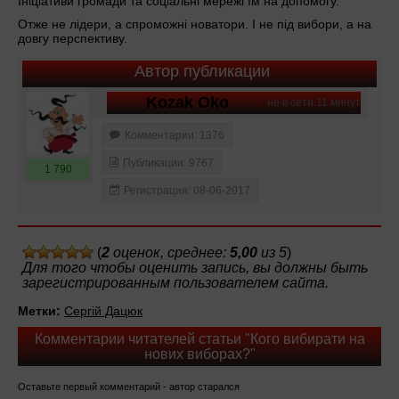
Ініціативи громади та соціальні мережі їм на допомогу.
Отже не лідери, а спроможні новатори. І не під вибори, а на
довгу перспективу.
Автор публикации
Kozak Oko
не в сети 11 минут
Комментарии: 1376
Публикации: 9767
1 790
Регистрация: 08-06-2017
(
2
оценок, среднее:
5,00
из 5
)
Для того чтобы оценить запись, вы должны быть
зарегистрированным пользователем сайта.
Метки:
Сергій Дацюк
Комментарии читателей статьи "Кого вибирати на
нових виборах?"
Оставьте первый комментарий - автор старался