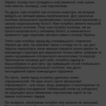
Україні, основу чого складають нові уявлення, нові оцінки,
нові смисли, інновації, нові перспективи.
По-друге, нам потрібні такі політики-новатори, які вперше
вийдуть на світовий рівень проблематики. Досі українські
політики залишалися провінційними і колупалися винятково у
своєму національному болоті. Нам потрібно змінити масштаб
української політики. Тому нам потрібні політики, які не
просто колупаються у світовому болоті, а намагаються
привнести туди ініціативи світового рівня з позиції України.
Тобто нам потрібен відхід від споживацького ставлення
України до світу. Це важливо також з огляду на те, що досі
Україна намагалася лише використовувати сильні країни та
міжнародні структури для вирішення питань війни, реформ та
навіть продовження олігархічного монополізму та корупції.
Пропонуючи інновації для себе, потрібно одразу ж
масштабувати їх для світу. Це найкращий спосіб глобального
масштабування національної політики, яка дасть
несподіваний ефект міжнародної підтримки.
По-третє, такий підхід потребує декількох нових
спроможностей. Не маю нічого проти фінансової
спроможності – але лише, якщо доведено її неолігархічне та
некорупційне походження. Найменший натяк на олігархічні
чи корупційні гроші вбиватиме перспективу партії та так
званих політичних лідерів.
По-четверте, обов’язково потрібні чіткі проекти чи програми: