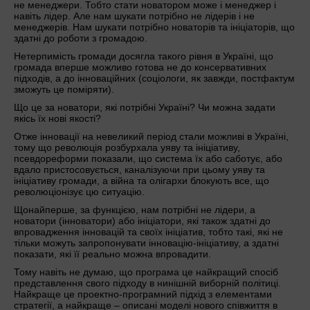
не менеджери. Тобто стати новатором може і менеджер і
навіть лідер. Але нам шукати потрібно не лідерів і не
менеджерів. Нам шукати потрібно новаторів та ініціаторів, що
здатні до роботи з громадою.
Нетерпимість громади досягла такого рівня в Україні, що
громада вперше можливо готова не до консервативних
підходів, а до інноваційних (соціологи, як завжди, постфактум
зможуть це поміряти).
Що це за новатори, які потрібні Україні? Чи можна задати
якісь їх нові якості?
Отже інновації на невеликий період стали можливі в Україні,
тому що революція розбурхала уяву та ініціативу,
псевдореформи показали, що система їх або саботує, або
вдало пристосовується, каналізуючи при цьому уяву та
ініціативу громади, а війна та олігархи блокують все, що
революціонізує цю ситуацію.
Щонайперше, за функцією, нам потрібні не лідери, а
новатори (інноватори) або ініціатори, які також здатні до
впровадження інновацій та своїх ініціатив, тобто такі, які не
тільки можуть запропонувати інновацію-ініціативу, а здатні
показати, які її реально можна впровадити.
Тому навіть не думаю, що програма це найкращий спосіб
представлення свого підходу в нинішній виборній політиці.
Найкраще це проектно-програмний підхід з елементами
стратегії, а найкраще – описані моделі нового співжиття в