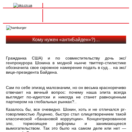
Вхід на сайт
Реєстрація
Toggle
navigation
Кому нужен «антиБайден»?)…
Гражданка США) и по совместительству дочь экс/
генпрокурора Шокина в модной нынче твиттер-стилистике
обозначила свое скромное намерение подать в суд… на экс/
вице-президента Байдена.
Сам по себе эпизод малозначим, но он весьма красноречиво
отвечает на вечный вопрос: почему наша элита всегда
выглядит по-идиотски и никогда не станет равноценным
партнером на глобальных рынках?..
Казалось бы, все очевидно. Шокин, хоть и не отличался pr-
говорливостью Луценко, быстро стал олицетворением такой
классической «банановой коррупции». Концентрированное
зло, тормозящее реформы и занимающееся
вымогательством. Так это было на самом деле или нет —