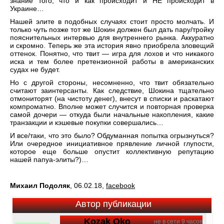
знание того, что и как происходит и НЕ происходит в
Украине…
Нашей элите в подобных случаях стоит просто молчать. И
только чуть позже тот же Шокин должен был дать пару/тройку
пояснительных интервью для внутреннего рынка. Аккуратно
и скромно. Теперь же эта история явно приобрела зловещий
оттенок. Понятно, что твит — игра для лохов и что никакого
иска и тем более претензионной работы в американских
судах не будет.
Но с другой стороны, несомненно, что твит обязательно
считают заинтерсанты. Как следствие, Шокина тщательно
отмониторят (на чистоту денег), внесут в списки и раскатают
компроматно. Вполне может случится и повторная проверка
самой дочери — откуда были начальные накопления, какие
транзакции и кэшевые покупки совершались…
И все/таки, что это было? Обдуманная попытка огрызнуться?
Или очередное инициативное прявление личной глупости,
которое еще больше опустит коллективную репутацию
нашей папуа-элиты?)…
Михаил Подоляк
, 06.02.18,
facebook
Автор публикации
Kozak Oko
не в сети 9 часов