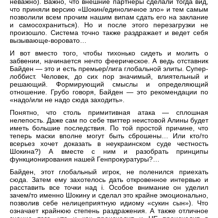
неважно). Важно, что внешние партнеры сделали тогда вид,
что приняли версию «Шокин/единоличное зло» и тем самым
позволили всем прочим нашим випам сдать его на заклание
и самосохраниться). Но и после этого перезагрузки не
произошло. Система точно также раздражает и ведет себя
вызывающе-воровато…
И вот вместо того, чтобы тихонько сидеть и молить о
забвении, начинается нечто феерическое. А ведь отставник
Байден — это и есть премьер/лига глобальной элиты. Супер-
лоббист. Человек, до сих пор значимый, влиятельный и
решающий. Формирующий смыслы и определяющий
отношение. Грубо говоря, Байден — это рекомендации по
«надо/или не надо сюда заходить».
Понятно, что столь примитивная атака — сплошная
нелепость. Даже сам по себе твиттер неистовой Алины будет
иметь большие последствия. По той простой причине, что
теперь маски вполне могут быть сброшены… Или кто/то
всерьез хочет доказать в неукраинском суде честность
Шокина?) А вместе с ним и разобрать принципы
функционирования нашей Генпрокуратуры?…
Байден, этот глобальный игрок, не поленился приехать
сюда. Затем ему захотелось дать откровенное интервью и
расставить все точки над i. Особое внимание он уделил
зачем/то именно Шокину и сделал это крайне эмоционально,
позволив себе нелицеприятную идиому «сукин сын»). Что
означает крайнюю степень раздражения. А также отличное