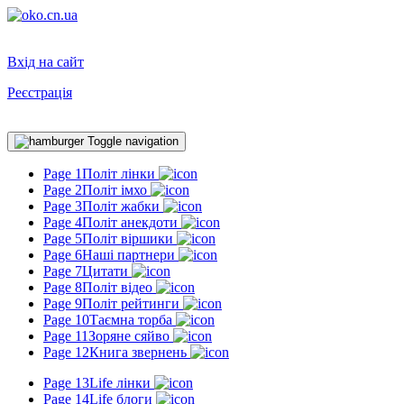
Вхід на сайт
Реєстрація
Toggle navigation
Page 1
Політ лінки
Page 2
Політ імхо
Page 3
Політ жабки
Page 4
Політ анекдоти
Page 5
Політ віршики
Page 6
Наші партнери
Page 7
Цитати
Page 8
Політ відео
Page 9
Політ рейтинги
Page 10
Таємна торба
Page 11
Зоряне сяйво
Page 12
Книга звернень
Page 13
Life лінки
Page 14
Life блоги