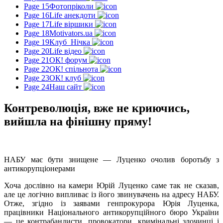
Page 15
Фотопріколи
Page 16
Life анекдоти
Page 17
Life віршики
Page 18
Motivators.ua
Page 19
Клуб_Нічка
Page 20
Life відео
Page 21
ОК! форум
Page 22
ОК! спільнота
Page 23
ОК! клуб
Page 24
Наш сайт
Контреволюція, вже не криючись,
вийшла на фінішну пряму!
НАБУ має бути знищене — Луценко очолив боротьбу з
антикорупціонерами
Хоча дослівно на камери Юрій Луценко саме так не сказав,
але це логічно випливає із його звинувачень на адресу НАБУ.
Отже, згідно із заявами генпрокурора Юрія Луценка,
працівники Національного антикорупційного бюро України
— це контрабандисти, провокатори, кримінальні злочинці і