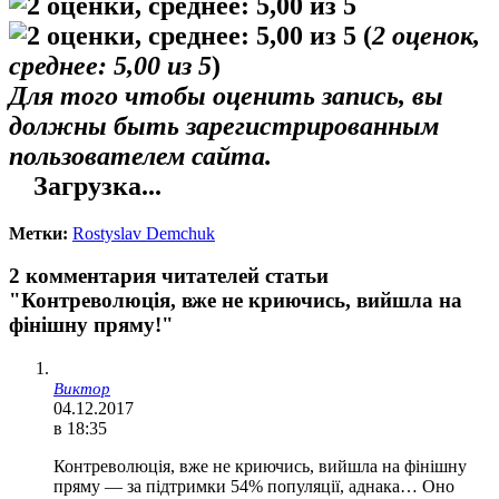
(
2
оценок,
среднее:
5,00
из 5
)
Для того чтобы оценить запись, вы
должны быть зарегистрированным
пользователем сайта.
Загрузка...
Метки:
Rostyslav Demchuk
2 комментария читателей статьи
"Контреволюція, вже не криючись, вийшла на
фінішну пряму!"
Виктор
04.12.2017
в 18:35
Контреволюція, вже не криючись, вийшла на фінішну
пряму — за підтримки 54% популяції, аднака… Оно