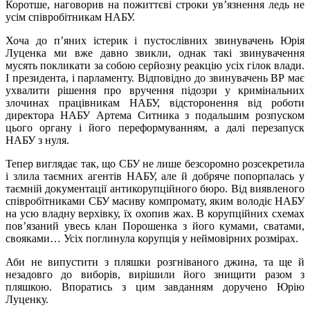
Коротше, наговорив на пожиттєві строки ув’язнення ледь не
усім співробітникам НАБУ.
Хоча до п’яних істерик і пустослівних звинувачень Юрія
Луценка ми вже давно звикли, однак такі звинувачення
мусять покликати за собою серйозну реакцію усіх гілок влади.
І президента, і парламенту. Відповідно до звинувачень ВР має
ухвалити рішення про вручення підозри у кримінальних
злочинах працівникам НАБУ, відсторонення від роботи
директора НАБУ Артема Ситника з подальшим розпуском
цього органу і його переформуванням, а далі перезапуск
НАБУ з нуля.
Тепер виглядає так, що СБУ не лише безсоромно розсекретила
і злила таємних агентів НАБУ, але й добряче попорпалась у
таємній документації антикорупційного бюро. Від виявленого
співробітниками СБУ масиву компромату, яким володіє НАБУ
на усю владну верхівку, їх охопив жах. В корупційних схемах
пов’язаний увесь клан Порошенка з його кумами, сватами,
свояками… Усіх поглинула корупція у неймовірних розмірах.
Аби не випустити з пляшки розгніваного джина, та ще й
незадовго до виборів, вирішили його знищити разом з
пляшкою. Впоратись з цим завданням доручено Юрію
Луценку.