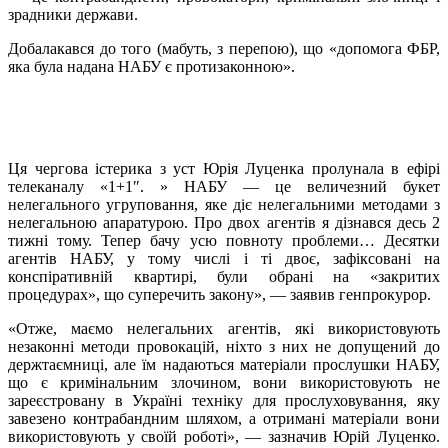
зрадники держави.
Добалакався до того (мабуть, з перепою), що «допомога ФБР,
яка була надана НАБУ є протизаконною».
Ця чергова істерика з уст Юрія Луценка пролунала в ефірі
телеканалу «1+1″. » НАБУ — це величезний букет
нелегального угруповання, яке діє нелегальними методами з
нелегальною апаратурою. Про двох агентів я дізнався десь 2
тижні тому. Тепер бачу усю повноту проблеми… Десятки
агентів НАБУ, у тому числі і ті двоє, зафіксовані на
конспіративній квартирі, були обрані на «закритих
процедурах», що суперечить закону», — заявив генпрокурор.
«Отже, маємо нелегальних агентів, які використовують
незаконні методи провокацій, ніхто з них не допущений до
держтаємниці, але їм надаються матеріали прослушки НАБУ,
що є кримінальним злочином, вони використовують не
зареєстровану в Україні техніку для прослуховування, яку
завезено контрабандним шляхом, а отримані матеріали вони
використовують у своїй роботі», — зазначив Юрій Луценко.