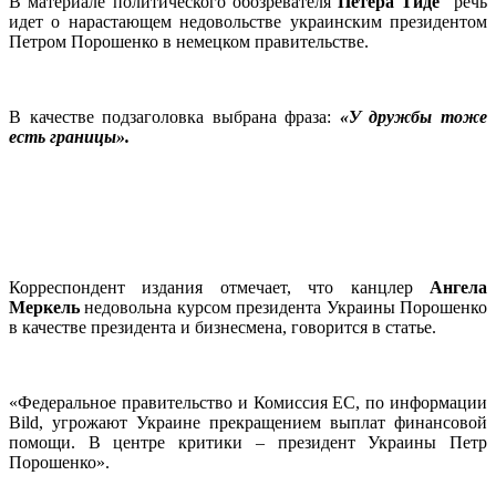
В материале политического обозревателя
Петера Тиде
речь
идет о нарастающем недовольстве украинским президентом
Петром Порошенко в немецком правительстве.
В качестве подзаголовка выбрана фраза:
«У дружбы тоже
есть границы».
Корреспондент издания отмечает, что канцлер
Ангела
Меркель
недовольна курсом президента Украины Порошенко
в качестве президента и бизнесмена, говорится в статье.
«Федеральное правительство и Комиссия ЕС, по информации
Bild, угрожают Украине прекращением выплат финансовой
помощи. В центре критики – президент Украины Петр
Порошенко».