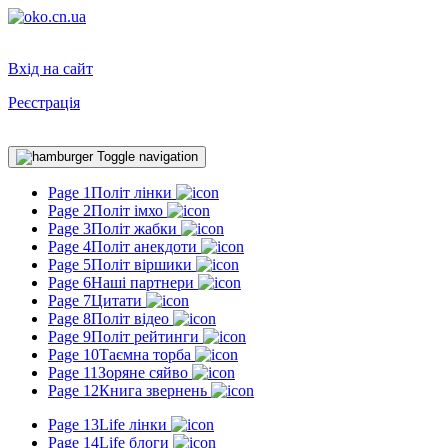
Вхід на сайт
Реєстрація
Toggle navigation
Page 1
Політ лінки
Page 2
Політ імхо
Page 3
Політ жабки
Page 4
Політ анекдоти
Page 5
Політ віршики
Page 6
Наші партнери
Page 7
Цитати
Page 8
Політ відео
Page 9
Політ рейтинги
Page 10
Таємна торба
Page 11
Зоряне сяйво
Page 12
Книга звернень
Page 13
Life лінки
Page 14
Life блоги