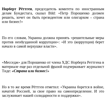
Норберт Рёттген
, председатель комитета по иностранным
делам Бундестага, сказал Bild: «Петр Порошенко должен
решить, хочет он быть президентом или олигархом – страна
или бизнес!»
По его словам, Украина должна принять «решительные меры
против необузданной коррупции»: «И это (коррупция) берет
начало в самой верхушке власти».
«Месседж» для Порошенко от члена ХДС Норберта Реттгена в
материале еще раз отдельной фразой подчеркивает журналист
Тиде:
«Страна или бизнес!»
Но в то же время Рёттген отметил: «Украина борется в войне,
начатой Россией, за свое право на самоопределение. И это
заслуживает нашей солидарности и поддержки».