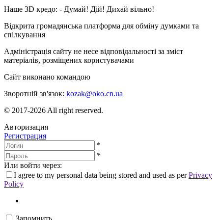
Наше 3D кредо: -
Думай! Дій! Дихай вільно!
Відкрита громадянська платформа для обміну думками та
спілкування
Адміністрація сайту не несе відповідальності за зміст
матеріалів, розміщених користувачами
Сайт виконано командою
wptheme.us
Зворотній зв'язок:
kozak@oko.cn.ua
© 2017-2026 All right reserved.
Авторизация
Регистрация
*
*
Или войти через:
I agree to my personal data being stored and used as per
Privacy
Policy
Запомнить