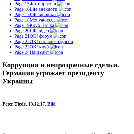
Page 15
Фотопріколи
Page 16
Life анекдоти
Page 17
Life віршики
Page 18
Motivators.ua
Page 19
Клуб_Нічка
Page 20
Life відео
Page 21
ОК! форум
Page 22
ОК! спільнота
Page 23
ОК! клуб
Page 24
Наш сайт
Коррупция и непрозрачные cделки.
Германия угрожает президенту
Украины
Peter Tiede
, 18.12.17,
Bild