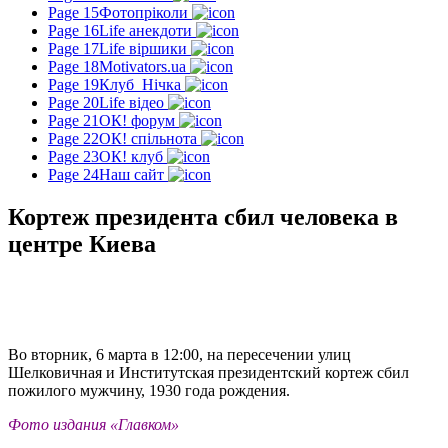
Page 15
Фотопріколи
Page 16
Life анекдоти
Page 17
Life віршики
Page 18
Motivators.ua
Page 19
Клуб_Нічка
Page 20
Life відео
Page 21
ОК! форум
Page 22
ОК! спільнота
Page 23
ОК! клуб
Page 24
Наш сайт
Кортеж президента сбил человека в
центре Киева
Во вторник, 6 марта в 12:00, на пересечении улиц
Шелковичная и Институтская президентский кортеж сбил
пожилого мужчину, 1930 года рождения.
Фото издания «Главком»