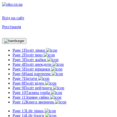
Вхід на сайт
Реєстрація
Toggle
navigation
Page 1
Політ лінки
Page 2
Політ імхо
Page 3
Політ жабки
Page 4
Політ анекдоти
Page 5
Політ віршики
Page 6
Наші партнери
Page 7
Цитати
Page 8
Політ відео
Page 9
Політ рейтинги
Page 10
Таємна торба
Page 11
Зоряне сяйво
Page 12
Книга звернень
Page 13
Life лінки
Page 14
Life блоги