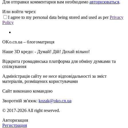
Для отправки комментария вам необходимо
авторизоваться
.
Или войти через:
I agree to my personal data being stored and used as per
Privacy
Policy
OKo.cn.ua
– блогоматриця
Наше 3D кредо: -
Думай! Дій! Дихай вільно!
Відкрита громадянська платформа для обміну думками та
спілкування
Адміністрація сайту не несе відповідальності за зміст
матеріалів, розміщених користувачами
Сайт виконано командою
wptheme.us
Зворотній зв'язок:
kozak@oko.cn.ua
© 2017-2026 All right reserved.
Авторизация
Регистрация