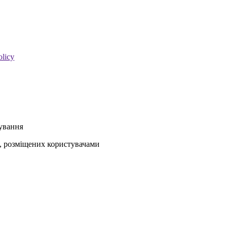
olicy
кування
ів, розміщених користувачами