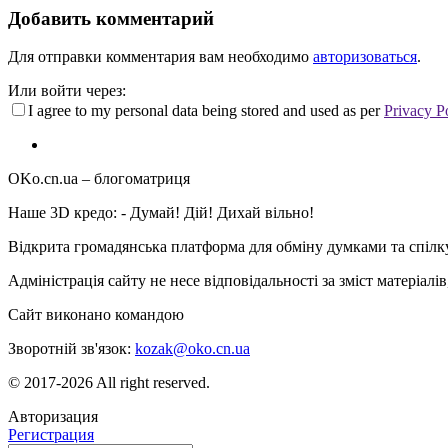
Добавить комментарий
Для отправки комментария вам необходимо
авторизоваться
.
Или войти через:
I agree to my personal data being stored and used as per
Privacy P
OKo.cn.ua
– блогоматриця
Наше 3D кредо: -
Думай! Дій! Дихай вільно!
Відкрита громадянська платформа для обміну думками та спіл
Адміністрація сайту не несе відповідальності за зміст матеріал
Сайт виконано командою
wptheme.us
Зворотній зв'язок:
kozak@oko.cn.ua
© 2017-2026 All right reserved.
Авторизация
Регистрация