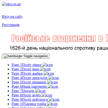
Вхід на сайт
Реєстрація
Toggle navigation
Page 1
Політ лінки
Page 2
Політ імхо
Page 3
Політ жабки
Page 4
Політ анекдоти
Page 5
Політ віршики
Page 6
Наші партнери
Page 7
Цитати
Page 8
Політ відео
Page 9
Політ рейтинги
Page 10
Таємна торба