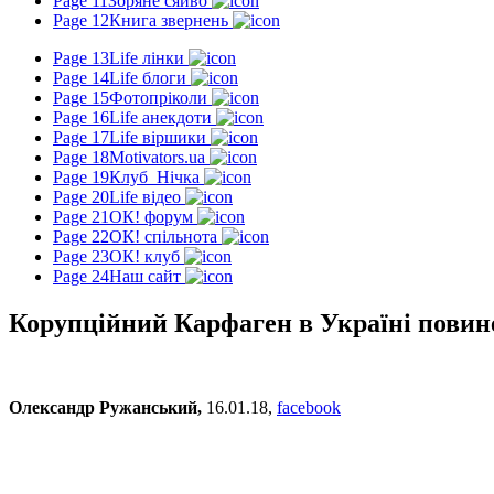
Page 11
Зоряне сяйво
Page 12
Книга звернень
Page 13
Life лінки
Page 14
Life блоги
Page 15
Фотопріколи
Page 16
Life анекдоти
Page 17
Life віршики
Page 18
Motivators.ua
Page 19
Клуб_Нічка
Page 20
Life відео
Page 21
ОК! форум
Page 22
ОК! спільнота
Page 23
ОК! клуб
Page 24
Наш сайт
Корупційний Карфаген в Україні повин
Олександр Ружанський,
16.01.18,
facebook