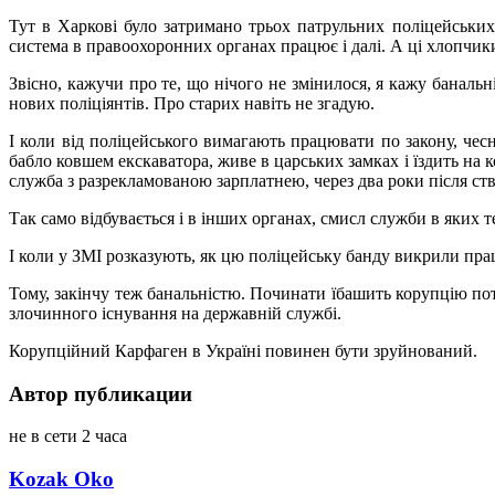
Тут в Харкові було затримано трьох патрульних поліцейських 
система в правоохоронних органах працює і далі. А ці хлопчики
Звісно, кажучи про те, що нічого не змінилося, я кажу банальн
нових поліціянтів. Про старих навіть не згадую.
І коли від поліцейського вимагають працювати по закону, чесно
бабло ковшем екскаватора, живе в царських замках і їздить на 
служба з разрекламованою зарплатнею, через два роки після ств
Так само відбувається і в інших органах, смисл служби в яких
І коли у ЗМІ розказують, як цю поліцейську банду викрили прац
Тому, закінчу теж банальністю. Починати їбашить корупцію пот
злочинного існування на державній службі.
Корупційний Карфаген в Україні повинен бути зруйнований.
Автор публикации
не в сети 2 часа
Kozak Oko