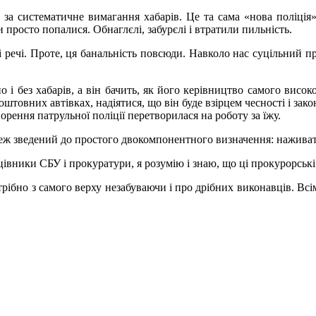
за систематичне вимагання хабарів. Це та сама «нова поліція»
 просто попалися. Обнаглєлі, забурєлі і втратили пильність.
і речі. Проте, ця банальність повсюди. Навколо нас суцільний пр
 і без хабарів, а він бачить, як його керівництво самого високо
коштовних автівках, надіятися, що він буде взірцем чесності і за
орення патрульної поліції перетворилася на роботу за їжу.
 теж зведений до простого двокомпонентного визначення: наживат
івники СБУ і прокуратури, я розумію і знаю, що ці прокурорські 
рібно з самого верху незабуваючи і про дрібних виконавців. Всі