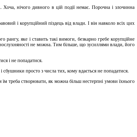
. Хоча, нічого дивного в цій події немає. Порочна і злочинна
авовий і корупційний піздець від влади. І він навколо всіх цих
го рангу, яке і ставить такі вимоги, безкарно гребе корупційне
конослухняності не можна. Тим більше, що зусиллями влади, його
ися і не попадатися.
і сбушники просто з числа тих, кому вдається не попадатися.
м їм треба створювати, як можна більш нестерпні умови їхнього