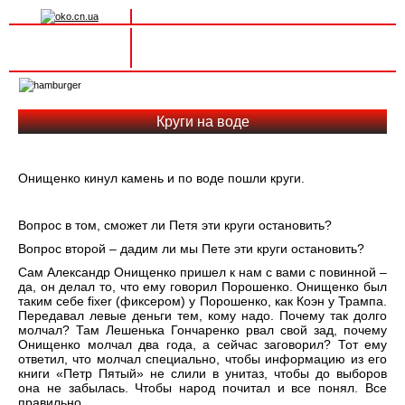
Вхід на сайт
Реєстрація
Toggle
navigation
Круги на воде
Онищенко кинул камень и по воде пошли круги.
Вопрос в том, сможет ли Петя эти круги остановить?
Вопрос второй – дадим ли мы Пете эти круги остановить?
Сам Александр Онищенко пришел к нам с вами с повинной –
да, он делал то, что ему говорил Порошенко. Онищенко был
таким себе fixer (фиксером) у Порошенко, как Коэн у Трампа.
Передавал левые деньги тем, кому надо. Почему так долго
молчал? Там Лешенька Гончаренко рвал свой зад, почему
Онищенко молчал два года, а сейчас заговорил? Тот ему
ответил, что молчал специально, чтобы информацию из его
книги «Петр Пятый» не слили в унитаз, чтобы до выборов
она не забылась. Чтобы народ почитал и все понял. Все
правильно.