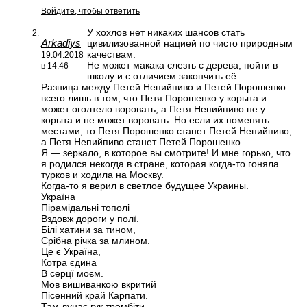
Войдите, чтобы ответить
У хохлов нет никаких шансов стать
Arkadiys
цивилизованной нацией по чисто природным
качествам.
19.04.2018
Не может макака слезть с дерева, пойти в
в 14:46
школу и с отличием закончить её.
Разница между Петей Непийпиво и Петей Порошенко
всего лишь в том, что Петя Порошенко у корыта и
может оголтело воровать, а Петя Непийпиво не у
корыта и не может воровать. Но если их поменять
местами, то Петя Порошенко станет Петей Непийпиво,
а Петя Непийпиво станет Петей Порошенко.
Я — зеркало, в которое вы смотрите! И мне горько, что
я родился некогда в стране, которая когда-то гоняла
турков и ходила на Москву.
Когда-то я верил в светлое будущее Украины.
Україна
Пірамідальні тополі
Вздовж дороги у полї.
Білі хатини за тином,
Срібна річка за млином.
Це є Україна,
Котра єдина
В серцї моєм.
Мов вишиванкою вкритий
Пісенний край Карпати.
Там лунає гук трембіти,