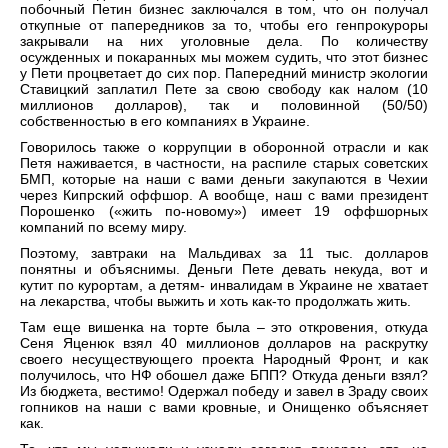
побочный Петин бизнес заключался в том, что он получал
откупные от папередников за то, чтобы его генпрокуроры
закрывали на них уголовные дела. По количеству
осужденных и покаранных мы можем судить, что этот бизнес
у Пети процветает до сих пор. Папередний министр экологии
Ставицкий заплатил Пете за свою свободу как налом (10
миллионов долларов), так и половинной (50/50)
собственностью в его компаниях в Украине.
Говорилось также о коррупции в оборонной отрасли и как
Петя наживается, в частности, на распиле старых советских
БМП, которые на наши с вами деньги закупаются в Чехии
через Кипрский оффшор. А вообще, наш с вами президент
Порошенко («жить по-новому») имеет 19 оффшорных
компаний по всему миру.
Поэтому, завтраки на Мальдивах за 11 тыс. долларов
понятны и объяснимы. Деньги Пете девать некуда, вот и
кутит по курортам, а детям- инвалидам в Украине не хватает
на лекарства, чтобы выжить и хоть как-то продолжать жить.
Там еще вишенка на торте была – это откровения, откуда
Сеня Яценюк взял 40 миллионов долларов на раскрутку
своего несуществующего проекта Народный Фронт, и как
получилось, что НФ обошел даже БПП? Откуда деньги взял?
Из бюджета, вестимо! Одержал победу и завел в Зраду своих
гопников на наши с вами кровные, и Онищенко объясняет
как.