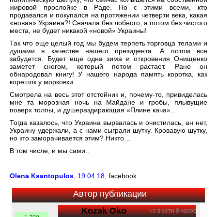
жировой прослойке в Раде. Но с этими всеми, кто
продавался и покупался на протяжении четверти века, какая
«новая» Украина?! Сначала без лобного, а потом без чистого
места, не будет никакой «новой» Украины!
Так что еще целый год мы будем терпеть торговца телами и
душами в качестве нашего президента. А потом все
забудется. Будет еще одна зима и откровения Онищенко
заметет снегом, который потом растает. Рано он
обнародовал книгу! У нашего народа память коротка, как
корешок у морковки…
Смотрела на весь этот отстойник и, почему-то, привиделась
мне та морозная ночь на Майдане и гробы, плывущие
поверх толпы, и душераздирающая «Плине кача»…
Тогда казалось, что Украина вырвалась и очистилась, ан нет,
Украину удержали, а с нами сыграли шутку. Кровавую шутку,
но кто заморачивается этим? Никто…
В том числе, и мы сами..
Olena Ksantopulos
, 19.04.18,
facebook
Автор публикации
Kozak Oko
не в сети 8 часов