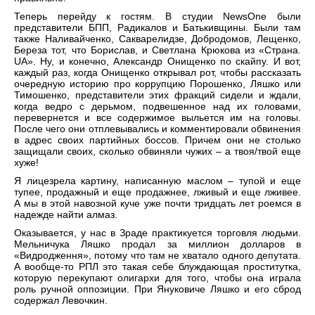
Теперь перейду к гостям. В студии NewsOne были
представители БПП, Радикалов и Батькивщины. Были там
также Наливайченко, Сакварелидзе, Добродомов, Лещенко,
Береза тот, что Борислав, и Светлана Крюкова из «Страна.
UA». Ну, и конечно, Александр Онищенко по скайпу. И вот,
каждый раз, когда Онищенко открывал рот, чтобы рассказать
очередную историю про коррупцию Порошенко, Ляшко или
Тимошенко, представители этих фракций сидели и ждали,
когда ведро с дерьмом, подвешенное над их головами,
перевернется и все содержимое выльется им на головы.
После чего они отплевывались и комментировали обвинения
в адрес своих партийных боссов. Причем они не столько
защищали своих, сколько обвиняли чужих – а твоя/твой еще
хуже!
Я лицезрела картину, написанную маслом – тупой и еще
тупее, продажный и еще продажнее, лживый и еще лживее.
А мы в этой навозной куче уже почти тридцать лет роемся в
надежде найти алмаз.
Оказывается, у нас в Зраде практикуется торговля людьми.
Мельничука Ляшко продал за миллион долларов в
«Видродження», потому что там не хватало одного депутата.
А вообще-то РПЛ это такая себе блуждающая проститутка,
которую перекупают олигархи для того, чтобы она играла
роль ручной оппозиции. При Януковиче Ляшко и его сброд
содержал Левочкин.