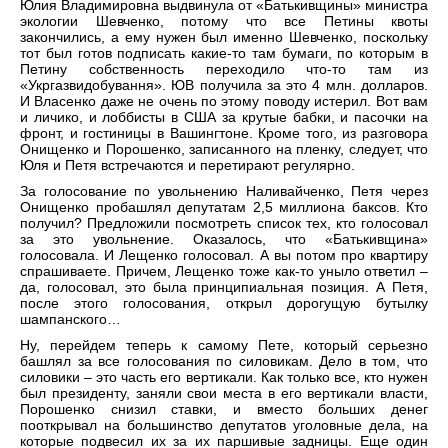
Юлия Владимировна выдвинула от «Батькивщины» министра
экологии Шевченко, потому что все Петины квоты
закончились, а ему нужен был именно Шевченко, поскольку
тот был готов подписать какие-то там бумаги, по которым в
Петину собственность переходило что-то там из
«Укргазвидобування». ЮВ получила за это 4 млн. долларов.
И Власенко даже не очень по этому поводу истерил. Вот вам
и личико, и лоббисты в США за крутые бабки, и пасочки на
фронт, и гостиницы в Вашингтоне. Кроме того, из разговора
Онищенко и Порошенко, записанного на пленку, следует, что
Юля и Петя встречаются и перетирают регулярно.
За голосование по увольнению Наливайченко, Петя через
Онищенко пробашлял депутатам 2,5 миллиона баксов. Кто
получил? Предложили посмотреть список тех, кто голосовал
за это увольнение. Оказалось, что «Батькивщина»
голосовала. И Лещенко голосовал. А вы потом про квартиру
спрашиваете. Причем, Лещенко тоже как-то уныло ответил –
да, голосовал, это была принципиальная позиция. А Петя,
после этого голосования, открыл дорогущую бутылку
шампанского…
Ну, перейдем теперь к самому Пете, который серьезно
башлял за все голосования по силовикам. Дело в том, что
силовики – это часть его вертикали. Как только все, кто нужен
был президенту, заняли свои места в его вертикали власти,
Порошенко снизил ставки, и вместо больших денег
пооткрывал на большинство депутатов уголовные дела, на
которые подвесил их за их паршивые задницы. Еще один