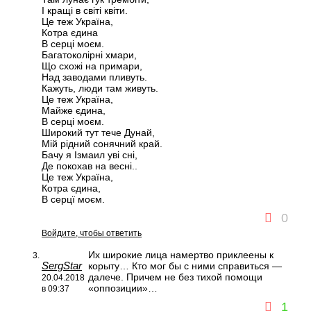
І кращі в світі квіти.
Це теж Україна,
Котра єдина
В серці моєм.
Багатоколірні хмари,
Що схожі на примари,
Над заводами пливуть.
Кажуть, люди там живуть.
Це теж Україна,
Майже єдина,
В серці моєм.
Широкий тут тече Дунай,
Мій рідний сонячний край.
Бачу я Ізмаил уві сні,
Де покохав на весні..
Це теж Україна,
Котра єдина,
В серцї моєм.
0
Войдите, чтобы ответить
Их широкие лица намертво приклеены к
SergStar
корыту… Кто мог бы с ними справиться —
далече. Причем не без тихой помощи
20.04.2018
«оппозиции»…
в 09:37
1