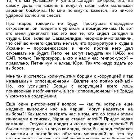
То, что мы услышали и узнали сегодня вечером, это, на
самом деле, не камень в воду. А такая себе маленькая
атомная бомбочка. Но мне почему-то кажется, что никого
ударной волной не снесет.
Про народ говорить не буду. Прослушав очередные
откровения, он поедет к огурчикам и помидорчикам. Но вот
кто меня удивляют, так это все те, кто сидел сегодня в
студии. Все, включая Сакварелидзе, неоднозначно заявили,
что сейчас ничего сделать нельзя, что прокуратура и суды в
Украине – порошенковские и никто против него дел
открывать не будет. Петю не могут засудить ни НАБУ, ни
САП, только Генпрокурор, а кто у нас у нас генпрокурор? –
правильно, Петин кум и алкаш Юра. Так что надо ждать до
выборов.
Мне так и хотелось крикнуть этим борцам с коррупцией и так
называемым оппозиционерам «Валите его прямо сейчас!»
Но, кто услышит? Борцы с коррупцией всего лишь
придворные изобличители, а все «оппозиционеры» из Зрады
у кого-то на содержании.
Еще один риторический вопрос — как те, которые еще
недавно выводили нас на марши, могут надеяться на
выборы?! Как могут заверять нас в том, что со всеми этими
гандонами в списках, Украина станет новой?! Придет новая
команда… Откуда она придет и кто ее приведет к власти?! Я
бы еще поверила в новую команду, если бы народ собрался
с мозгами и потребовал объявить мораторий на всю эту
политическую шелуху, что сейчас колышется на собственной