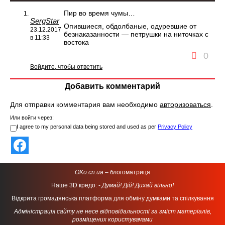
Пир во время чумы…
SergStar
Опившиеся, обдолбаные, одуревшие от
23.12.2017
безнаказанности — петрушки на ниточках с
в 11:33
востока
0
Войдите, чтобы ответить
Добавить комментарий
Для отправки комментария вам необходимо
авторизоваться
.
Или войти через:
I agree to my personal data being stored and used as per
Privacy Policy
OKo.cn.ua
– блогоматриця
Наше 3D кредо: -
Думай! Дій! Дихай вільно!
Відкрита громадянська платформа для обміну думками та спілкування
Адміністрація сайту не несе відповідальності за зміст матеріалів,
розміщених користувачами