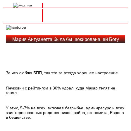
Вхід на сайт
Реєстрація
Toggle
navigation
Мария Антуанетта была бы шокирована, ей Богу
За что люблю БПП, так это за всегда хорошее настроение.
Янукович с рейтингом в 30% удрал, куда Макар телят не
гонял.
У этих, 5-7% на всех, включая безрыбье, админресурс и всех
заинтересованных родственников, война, экономика, Европа
в бешенстве.