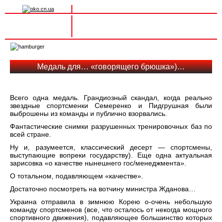
Вхід на сайт
Реєстрація
Toggle
navigation
Медаль для… «говорящего брюшка»)…
Всего одна медаль. Грандиозный скандал, когда реально
звездные спортсменки Семеренко и Пидгрушная были
выброшены из команды и публично взорвались.
Фантастические снимки разрушенных тренировочных баз по
всей стране.
Ну и, разумеется, классический десерт — спортсмены,
выступающие вопреки государству). Еще одна актуальная
зарисовка «о качестве нынешнего гос/менеджмента».
О тотальном, подавляющем «качестве».
Достаточно посмотреть на вотчину министра Жданова…
Украина отправила в зимнюю Корею о-очень небольшую
команду спортсменов (все, что осталось от некогда мощного
спортивного движения), подавляющее большинство которых