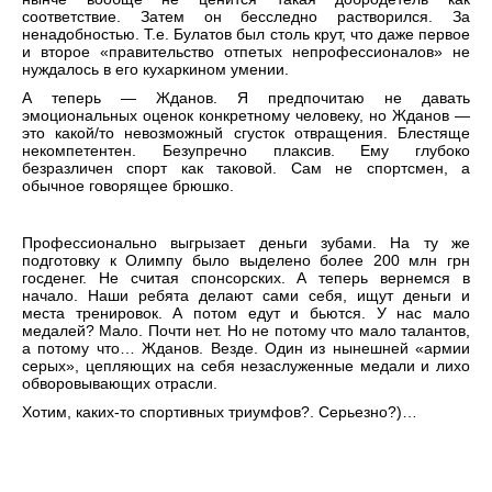
соответствие. Затем он бесследно растворился. За
ненадобностью. Т.е. Булатов был столь крут, что даже первое
и второе «правительство отпетых непрофессионалов» не
нуждалось в его кухаркином умении.
А теперь — Жданов. Я предпочитаю не давать
эмоциональных оценок конкретному человеку, но Жданов —
это какой/то невозможный сгусток отвращения. Блестяще
некомпетентен. Безупречно плаксив. Ему глубоко
безразличен спорт как таковой. Сам не спортсмен, а
обычное говорящее брюшко.
Профессионально выгрызает деньги зубами. На ту же
подготовку к Олимпу было выделено более 200 млн грн
госденег. Не считая спонсорских. А теперь вернемся в
начало. Наши ребята делают сами себя, ищут деньги и
места тренировок. А потом едут и бьются. У нас мало
медалей? Мало. Почти нет. Но не потому что мало талантов,
а потому что… Жданов. Везде. Один из нынешней «армии
серых», цепляющих на себя незаслуженные медали и лихо
обворовывающих отрасли.
Хотим, каких-то спортивных триумфов?. Серьезно?)…