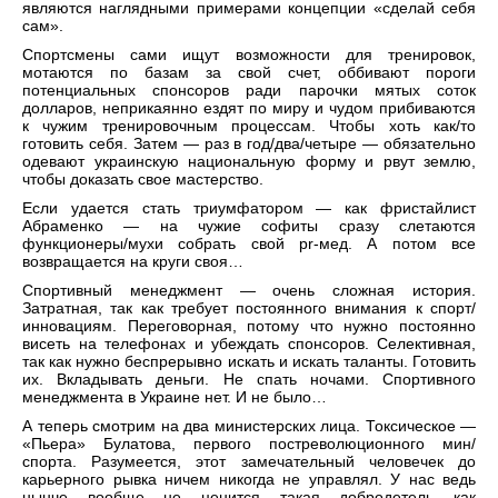
являются наглядными примерами концепции «сделай себя
сам».
Спортсмены сами ищут возможности для тренировок,
мотаются по базам за свой счет, оббивают пороги
потенциальных спонсоров ради парочки мятых соток
долларов, неприкаянно ездят по миру и чудом прибиваются
к чужим тренировочным процессам. Чтобы хоть как/то
готовить себя. Затем — раз в год/два/четыре — обязательно
одевают украинскую национальную форму и рвут землю,
чтобы доказать свое мастерство.
Если удается стать триумфатором — как фристайлист
Абраменко — на чужие софиты сразу слетаются
функционеры/мухи собрать свой pr-мед. А потом все
возвращается на круги своя…
Спортивный менеджмент — очень сложная история.
Затратная, так как требует постоянного внимания к спорт/
инновациям. Переговорная, потому что нужно постоянно
висеть на телефонах и убеждать спонсоров. Селективная,
так как нужно беспрерывно искать и искать таланты. Готовить
их. Вкладывать деньги. Не спать ночами. Спортивного
менеджмента в Украине нет. И не было…
А теперь смотрим на два министерских лица. Токсическое —
«Пьера» Булатова, первого постреволюционного мин/
спорта. Разумеется, этот замечательный человечек до
карьерного рывка ничем никогда не управлял. У нас ведь
нынче вообще не ценится такая добродетель как