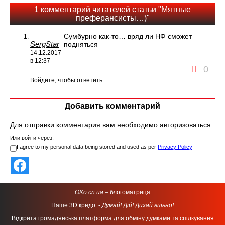
1 комментарий читателей статьи "Мятные
преферансисты…)"
Сумбурно как-то… вряд ли НФ сможет
SergStar
подняться
14.12.2017
в 12:37
0
Войдите, чтобы ответить
Добавить комментарий
Для отправки комментария вам необходимо
авторизоваться
.
Или войти через:
I agree to my personal data being stored and used as per
Privacy Policy
OKo.cn.ua
– блогоматриця
Наше 3D кредо: -
Думай! Дій! Дихай вільно!
Відкрита громадянська платформа для обміну думками та спілкування