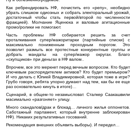
Как ребрендировать НФ, почистить его «репу», необидно
убрать слишком одиозных и собрать электоральный урожай,
достаточный чтобы стать первой/второй по численности
фракцией). Молчание Яценюка и валовые агитационные
промо/ролики не помогают.
Часть проблемы НФ собирается решить за счет
проталкивания супер/мажоритарки (партийные списки) с
максимально пониженным проходным порогом. Это
позволит размыть все протестные конкурентные группы и
добрать мандаты на супер/мажор округах. Благо
«скупщиков» при деньгах в НФ валом..
Впрочем, все это меркнет перед вечным вопросом. Кто будет
ключевым распорядителем активов? Кто будет премьером?
И что делать с Юлией Владимировной, которая тоже в игре?
Грубо говоря, ребята упорно думают над тем, как бы ее еще
раз основательно кинуть в итоге)…
Сценарий, в общем-то незамысловат. Сталкер Саакашвили
масимально «разгоняет» улицу.
Много скандалов/драк и блокад… личного жилья оппонетов.
Саботажный парламент, который внутренне заблокирован
НФ). Никаких результативных госований.
Рекомендация внешних объявить выборы). И передел…