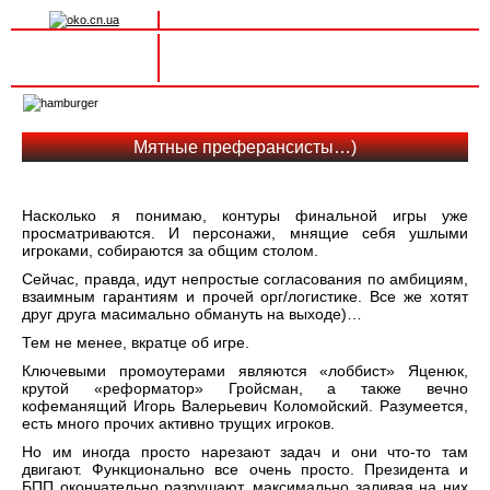
Вхід на сайт
Реєстрація
Toggle
navigation
Мятные преферансисты…)
Насколько я понимаю, контуры финальной игры уже
просматриваются. И персонажи, мнящие себя ушлыми
игроками, собираются за общим столом.
Сейчас, правда, идут непростые согласования по амбициям,
взаимным гарантиям и прочей орг/логистике. Все же хотят
друг друга масимально обмануть на выходе)…
Тем не менее, вкратце об игре.
Ключевыми промоутерами являются «лоббист» Яценюк,
крутой «реформатор» Гройсман, а также вечно
кофеманящий Игорь Валерьевич Коломойский. Разумеется,
есть много прочих активно трущих игроков.
Но им иногда просто нарезают задач и они что-то там
двигают. Функционально все очень просто. Президента и
БПП окончательно разрушают, максимально заливая на них