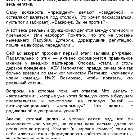
весь негатив.
Саму должность «президент» делают «свадебной» и
оставляют валяться под столом). Кто хочет покрасоваться,
пусть тот и забирает). «Вакарчук, Вы не против?»
А вот весь реальный функционал делится между спикером и
премьером. Или наоборот. Понятно, что это не уровень
нынешнего Парубия. Дотерли, доразрушили репутацию,
пошли на выборы, переделили…
Сейчас аккурат проходит первый этап: заливка pr-грязью.
Параллельно с этим — активно формируется правильное
мнение у внешних партнеров. Отсюда, кстати, и столь
дерзкое поведение НАБУ. Непонятно, правда, зачем они так
больно врезали по меж ног министру Петренко, ключевому
члену команды НФ?) Возможно, чтобы показать, кто
реальный хозяин…
Вопросы, на которые пока нет ответов. Что делать с
«активистами», которые уже хотят большую квоту в будущем
правительстве и монополию на силовую (читай —
антикоррупционную) «экономику»? Что делать с
радикальной и ультранаци- улицей?
Аваков, который долго и упорно делал вид, что он
монополист «по улице», на самом деле весьма далек от
реального контроля). Ультрас (в широком смысле) сами по
себе и жестко готов сформулировать собственные аппетиты.
Ну и болезненно/родимое.