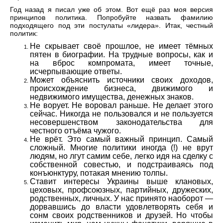
Год назад я писал уже об этом. Вот ещё раз моя версия
принципов политика. Попробуйте назвать фамилию
подходящего под эти постулаты «лидера». Итак, честный
политик:
Не скрывает своё прошлое, не имеет тёмных
пятен в биографии. На трудные вопросы, как и
на вброс компромата, имеет точные,
исчерпывающие ответы.
Может объяснить источники своих доходов,
происхождение бизнеса, движимого и
недвижимого имущества, денежных знаков.
Не ворует. Не воровал раньше. Не делает этого
сейчас. Никогда не пользовался и не пользуется
несовершенством законодательства для
честного отъёма чужого.
Не врёт. Это самый важный принцип. Самый
сложный. Многие политики иногда (!) не врут
людям, но лгут самим себе, легко идя на сделку с
собственной совестью, и подстраиваясь под
конъюнктуру, потакая мнению толпы.
Ставит интересы Украины выше клановых,
цеховых, профсоюзных, партийных, дружеских,
родственных, личных. У нас принято наоборот —
дорвавшись до власти удовлетворять себя и
сонм своих родственников и друзей. Но чтобы