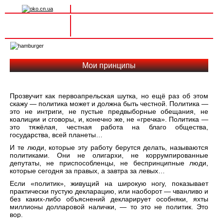
Вхід на сайт
Реєстрація
Toggle
navigation
Мои принципы
Прозвучит как первоапрельская шутка, но ещё раз об этом
скажу — политика может и должна быть честной. Политика —
это не интриги, не пустые предвыборные обещания, не
коалиции и сговоры, и, конечно же, не «гречка». Политика —
это тяжёлая, честная работа на благо общества,
государства, всей планеты…
И те люди, которые эту работу берутся делать, называются
политиками. Они не олигархи, не коррумпированные
депутаты, не приспособленцы, не беспринципные люди,
которые сегодня за правых, а завтра за левых…
Если «политик», живущий на широкую ногу, показывает
практически пустую декларацию, или наоборот — чванливо и
без каких-либо объяснений декларирует особняки, яхты
миллионы долларовой налички, — то это не политик. Это
вор.