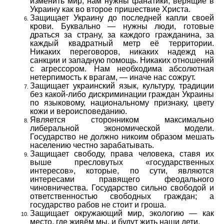
изменить мир, нам нужны фанатики, верящие в
Украину как во второе пришествие Христа.
Защищает Украину до последней капли своей
крови. Буквально — нужны люди, готовые
драться за страну, за каждого гражданина, за
каждый квадратный метр её территории.
Никаких переговоров, никаких надежд на
санкции и западную помощь. Никаких отношений
с агрессором. Нам необходима абсолютная
нетерпимость к врагам, — иначе нас сожрут.
Защищает украинский язык, культуру, традиции
без какой-либо дискриминации граждан Украины
по языковому, национальному признаку, цвету
кожи и вероисповеданию.
Является сторонником максимально
либеральной экономической модели.
Государство не должно никоим образом мешать
населению честно зарабатывать.
Защищает свободу, права человека, ставя их
выше пресловутых «государственных
интересов», которые, по сути, являются
интересами правящего феодального
чиновничества. Государство сильно свободой и
ответственностью свободных граждан; а
государство рабов не стоит и гроша.
Защищает окружающий мир, экологию — как
место, где живём мы, и будут жить наши дети.