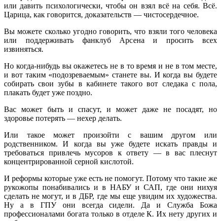
или давить психологически, чтобы он взял всё на себя. Всё.
Царица, как говорится, доказательств — чистосердечное.
Вы можете сколько угодно говорить, что взяли того человека
или поддерживать фанклуб Арсена и просить всех
извиняться.
Но когда-нибудь вы окажетесь не в то время и не в том месте,
и вот таким «подозреваемым» станете вы. И когда вы будете
собирать свои зубы в кабинете такого вот следака с пола,
плакать будет уже поздно.
Вас может быть и спасут, и может даже не посадят, но
здоровье потерять — нехер делать.
Или такое может произойти с вашим другом или
родственником. И когда вы уже будете искать правды и
требоваться привлечь мусоров к ответу — в вас плеснут
концентрированной серной кислотой.
И реформы которые уже есть не помогут. Потому что такие же
рукожопы понабивались и в НАБУ и САП, где они нихуя
сделать не могут, и в ДБР, где мы еще увидим их художества.
Ну а в ГПУ они всегда сидели. Да и Служба Божа
профессионалами богата только в отделе К. Их нету других и