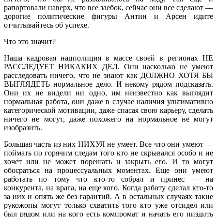
рапортовали наверх, что все заебок, сейчас они все сделают —
дорогие политические фигуры Антин и Арсен идите
отчитывайтесь об успехе.
Что это значит?
Наша кадровая нацполиция в массе своей в регионах НЕ
РАССЛЕДУЕТ НИКАКИХ ДЕЛ. Они насколько не умеют
расследовать ничего, что не знают как ДОЛЖНО ХОТЯ БЫ
ВЫГЛЯДЕТЬ нормальное дело. И некому рядом подсказать.
Они их не видели ни одно, им неизвестно как выглядит
нормальная работа, они даже в случае наличия ультимативно
категорической мотивации, даже спасая свою карьеру, сделать
ничего не могут, даже похожего на нормальное не могут
изобразить.
Большая часть из них НИХУЯ не умеет. Все что они умеют —
поймать по горячим следам того кто не скрывался особо и не
хочет или не может порешать и закрыть его. И то могут
обосраться на процессуальных моментах. Еще они умеют
работать по тому что кто-то собрал и принес — на
конкурента, на врага, на еще кого. Когда работу сделал кто-то
за них и опять же без гарантий. А в остальных случаях такие
рукожопы могут только схватить того кто уже отсидел или
был рядом или на кого есть компромат и начать его пиздить