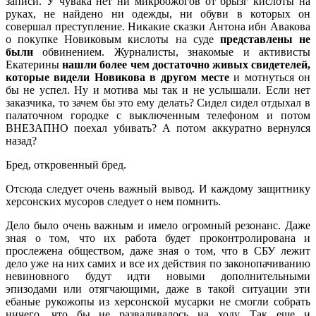
записи. У чувака нет ни микроожогов от брызг кислоты на
руках, не найдено ни одежды, ни обуви в которых он
совершал преступление. Никакие сказки Антона ибн Авакова
о покупке Новиковым кислоты на суде
представлены не
были
обвинением. Журналисты, знакомые и активисты
Екатерины
нашли более чем достаточно живых свидетелей,
которые видели Новикова в другом месте
и мотнуться он
бы не успел. Ну и мотива мы так и не услышали. Если нет
заказчика, то зачем бы это ему делать? Сидел сидел отдыхал в
палаточном городке с выключенным телефоном и потом
ВНЕЗАПНО поехал убивать? А потом аккуратно вернулся
назад?
Бред, откровенный бред.
Отсюда следует очень важный вывод. И каждому защитнику
херсонских мусоров следует о нем помнить.
Дело было очень важным и имело огромный резонанс. Даже
зная о том, что их работа будет проконтролирована и
прослежена обществом, даже зная о том, что в СБУ лежит
дело уже на них самих и все их действия по законопачиванию
невиновного будут идти новыми дополнительными
эпизодами или отягчающими, даже в такой ситуации эти
ебаные рукожопы из херсонской мусарки не смогли собрать
ничего, что бы не разваливалось на ходу. Так еще и