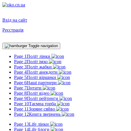
Вхід на сайт
Реєстрація
Toggle navigation
Page 1
Політ лінки
Page 2
Політ імхо
Page 3
Політ жабки
Page 4
Політ анекдоти
Page 5
Політ віршики
Page 6
Наші партнери
Page 7
Цитати
Page 8
Політ відео
Page 9
Політ рейтинги
Page 10
Таємна торба
Page 11
Зоряне сяйво
Page 12
Книга звернень
Page 13
Life лінки
Page 14
Life блоги