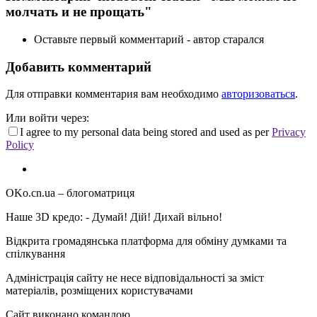
молчать и не прощать"
Оставьте первый комментарий - автор старался
Добавить комментарий
Для отправки комментария вам необходимо
авторизоваться
.
Или войти через:
I agree to my personal data being stored and used as per
Privacy
Policy
OKo.cn.ua
– блогоматриця
Наше 3D кредо: -
Думай! Дій! Дихай вільно!
Відкрита громадянська платформа для обміну думками та
спілкування
Адміністрація сайту не несе відповідальності за зміст
матеріалів, розміщених користувачами
Сайт виконано командою
wptheme.us