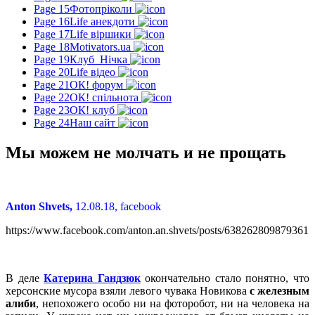
Page 15
Фотопріколи
Page 16
Life анекдоти
Page 17
Life віршики
Page 18
Motivators.ua
Page 19
Клуб_Нічка
Page 20
Life відео
Page 21
ОК! форум
Page 22
ОК! спільнота
Page 23
ОК! клуб
Page 24
Наш сайт
Мы можем не молчать и не прощать
Anton Shvets,
12.08.18, facebook
https://www.facebook.com/anton.an.shvets/posts/638262809879361
В деле
Катерина Гандзюк
окончательно стало понятно, что
херсонские мусора взяли левого чувака Новикова
с железным
алиби
, непохожего особо ни на фоторобот, ни на человека на