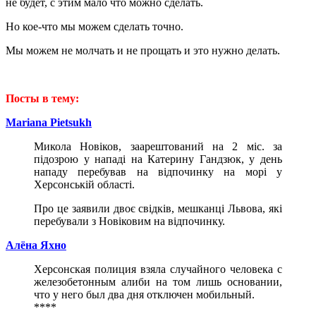
не будет, с этим мало что можно сделать.
Но кое-что мы можем сделать точно.
Мы можем не молчать и не прощать и это нужно делать.
Посты в тему:
Mariana
Pietsukh
Микола Новіков, заарештований на 2 міс. за
підозрою у нападі на Катерину Гандзюк, у день
нападу перебував на відпочинку на морі у
Херсонській області.
Про це заявили двоє свідків, мешканці Львова, які
перебували з Новіковим на відпочинку.
Алёна Яхно
Херсонская полиция взяла случайного человека с
железобетонным алиби на том лишь основании,
что у него был два дня отключен мобильный.
****