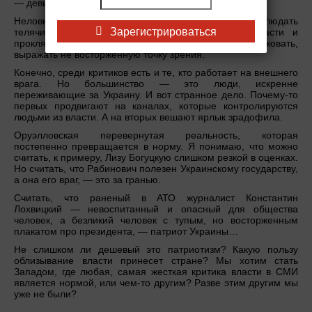
— девиация, ведущая в никуда.
Неловко повторять прописные истины. Стыдно наблюдать
Зарегистрироваться
телячий восторг по поводу любого действия власти и
проклятия в адрес тех, кто позволяет себе критиковать,
выражать не восторженную точку зрения.
Конечно, среди критиков есть и те, кто работает на внешнего
врага. Но большинство — это люди, искренне
переживающие за Украину. И вот странное дело. Почему-то
первых продвигают на каналах, которые контролируются
людьми из власти. А на вторых вешают ярлык зрадофила.
Оруэлловская перевернутая реальность, которая
постепенно превращается в норму. Я понимаю, что можно
считать, к примеру, Лизу Богуцкую слишком резкой в оценках.
Но считать, что Рабинович полезен Украинскому государству,
а она его враг, — это за гранью.
Считать, что раненый в АТО журналист Константин
Лохвицкий — невоспитанный и опасный для общества
человек, а безликий человек с тупым, но восторженным
плакатом про президента, — патриот Украины…
Не слишком ли дешевый это патриотизм? Какую пользу
облизывание власти принесет стране? Мы хотим стать
Западом, где любая, самая жесткая критика власти в СМИ
является нормой, или чем-то другим? Разве этим другим мы
уже не были?