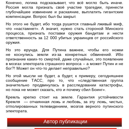
Конечно, логика подсказывает, что всё могло быть иначе.
Россия могла признать своё участие трагедии, принести
глубочайшее извинение и раскаяние, выплатить гигантские
компенсации. Вопрос был бы закрыт.
Но этого не будет, ибо тогда рушится главный лживый миф,
что «настамнет». А значит, нужно стать стороной Минского
процесса, признать поставки оружия бандитам и нести
ответственность за 12 000 убитых украинцев от российского
оружия.
Но это ерунда. Для Путина важнее, чтобы его ножки
не коснулись земли из-за конкретных обвинений. Ибо
признание каких-то смертей, даже случайных, это появление
в мозгах электората страшного вопроса – а может Путин и не
бог?! Может он что-то делает неправильно?
Но этой мысли не будет, а будет, к примеру, сегодняшнее
сообщение ТАСС, про то, что «следственная группа
значительно продвинулась в расследовании катастрофы,
но пока не может сказать, кто и почему сбил Боинг».
Кремль крепко стоит на земле. Гарантия устойчивости
Кремля — отчаянная ложь и любовь, за эту ложь, чистых,
отполированных телевидением, мозгов верного путинского
электората.
Автор публикации