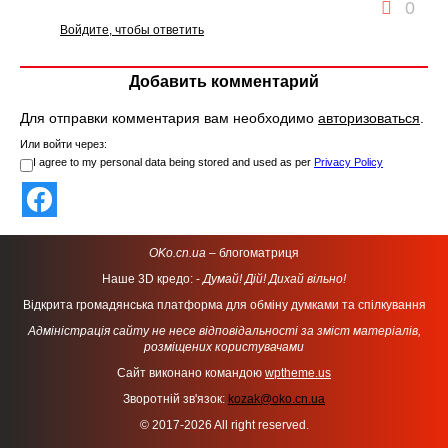
0
Войдите, чтобы ответить
Добавить комментарий
Для отправки комментария вам необходимо
авторизоваться
.
Или войти через:
I agree to my personal data being stored and used as per
Privacy Policy
OKo.cn.ua
– блогоматриця
Наше 3D кредо: -
Думай! Дій! Дихай вільно!
Відкрита громадянська платформа для обміну думками та спілкування
Адміністрація сайту не несе відповідальності за зміст матеріалів,
розміщених користувачами
Сайт виконано командою
wptheme.us
Зворотній зв'язок:
kozak@oko.cn.ua
© 2017-2026 All right reserved.