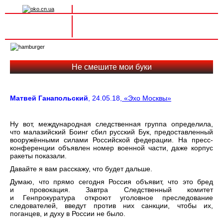
Вхід на сайт
Реєстрація
Toggle
navigation
Не смешите мои буки
Матвей Ганапольский
, 24.05.18,
«Эхо Москвы»
Ну вот, международная следственная группа определила,
что малазийский Боинг сбил русский Бук, предоставленный
вооружёнными силами Российской федерации. На пресс-
конференции объявлен номер военной части, даже корпус
ракеты показали.
Давайте я вам расскажу, что будет дальше.
Думаю, что прямо сегодня Россия объявит, что это бред
и провокация. Завтра Следственный комитет
и Генпрокуратура откроют уголовное преследование
следователей, введут против них санкции, чтобы их,
поганцев, и духу в России не было.