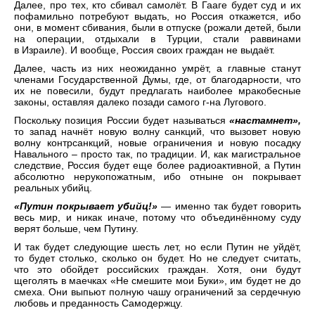
Далее, про тех, кто сбивал самолёт. В Гааге будет суд и их
пофамильно потребуют выдать, но Россия откажется, ибо
они, в момент сбивания, были в отпуске (рожали детей, были
на операции, отдыхали в Турции, стали раввинами
в Израиле). И вообще, Россия своих граждан не выдаёт.
Далее, часть из них неожиданно умрёт, а главные станут
членами Государственной Думы, где, от благодарности, что
их не повесили, будут предлагать наиболее мракобесные
законы, оставляя далеко позади самого г-на Лугового.
Поскольку позиция России будет называться
«настамнет»,
то запад начнёт новую волну санкций, что вызовет новую
волну контрсанкций, новые ограничения и новую посадку
Навального – просто так, по традиции. И, как магистральное
следствие, Россия будет еще более радиоактивной, а Путин
абсолютно нерукопожатным, ибо отныне он покрывает
реальных убийц.
«Путин покрывает убийц!»
— именно так будет говорить
весь мир, и никак иначе, потому что объединённому суду
верят больше, чем Путину.
И так будет следующие шесть лет, но если Путин не уйдёт,
то будет столько, сколько он будет. Но не следует считать,
что это обойдет российских граждан. Хотя, они будут
щеголять в маечках «Не смешите мои Буки», им будет не до
смеха. Они выпьют полную чашу ограничений за сердечную
любовь и преданность Самодержцу.