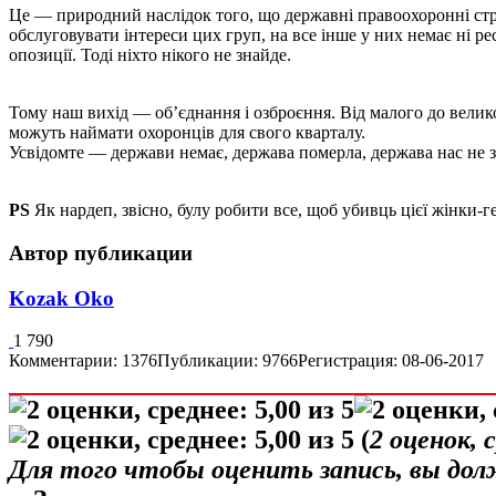
Це — природний наслідок того, що державні правоохоронні ст
обслуговувати інтереси цих груп, на все інше у них немає ні ре
опозиції. Тоді ніхто нікого не знайде.
Тому наш вихід — об’єднання і озброєння. Від малого до велик
можуть наймати охоронців для свого кварталу.
Усвідомте — держави немає, держава померла, держава нас не з
PS
Як нардеп, звісно, булу робити все, щоб убивць цієї жінки-г
Автор публикации
Kozak Oko
1 790
Комментарии: 1376
Публикации: 9766
Регистрация: 08-06-2017
(
2
оценок, 
Для того чтобы оценить запись, вы до