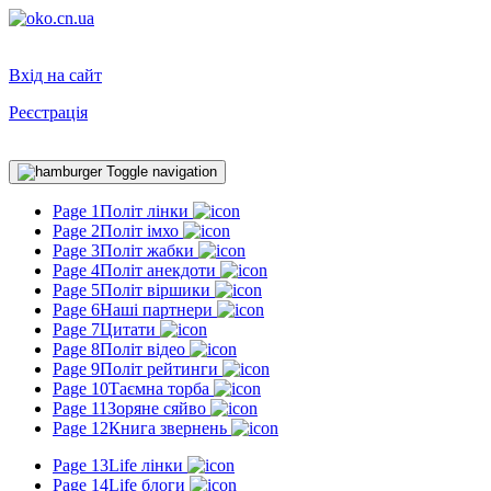
Вхід на сайт
Реєстрація
Toggle navigation
Page 1
Політ лінки
Page 2
Політ імхо
Page 3
Політ жабки
Page 4
Політ анекдоти
Page 5
Політ віршики
Page 6
Наші партнери
Page 7
Цитати
Page 8
Політ відео
Page 9
Політ рейтинги
Page 10
Таємна торба
Page 11
Зоряне сяйво
Page 12
Книга звернень
Page 13
Life лінки
Page 14
Life блоги