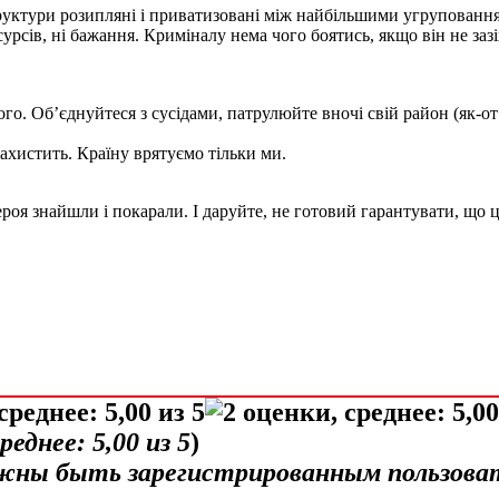
руктури розипляні і приватизовані між найбільшими угрупованн
сурсів, ні бажання. Криміналу нема чого боятись, якщо він не заз
ого. Об’єднуйтеся з сусідами, патрулюйте вночі свій район (як-о
ахистить. Країну врятуємо тільки ми.
ероя знайшли і покарали. І даруйте, не готовий гарантувати, що ц
среднее:
5,00
из 5
)
лжны быть зарегистрированным пользова