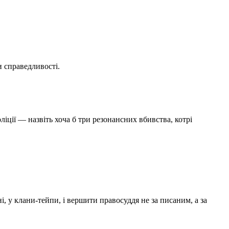
и справедливості.
іції — назвіть хоча б три резонансних вбивства, котрі
 у клани-тейпи, і вершити правосуддя не за писаним, а за