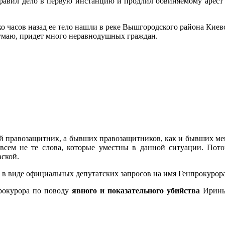
авил дело в первую инстанцию и продлил обвиняемому арест н
ко часов назад ее тело нашли в реке Вышгородского района Киев
 думаю, придет много неравнодушных граждан.
й правозащитник, а бывших правозащитников, как и бывших мент
всем не те слова, которые уместны в данной ситуации. Пот
ской.
П в виде официальных депутатских запросов на имя Генпрокурора
прокурора по поводу
явного и показательного убийства
Ирины 