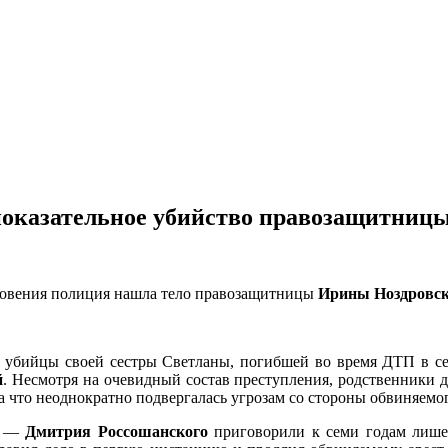
показательное убийство правозащитниц
езновения полиция нашла тело правозащитницы
Ирины Ноздровс
я убийцы своей сестры Светланы, погибшей во время ДТП в се
й
. Несмотря на очевидный состав преступления, родственники д
за что неоднократно подвергалась угрозам со стороны обвиняемо
ти —
Дмитрия Россошанского
приговорили к семи годам лишен