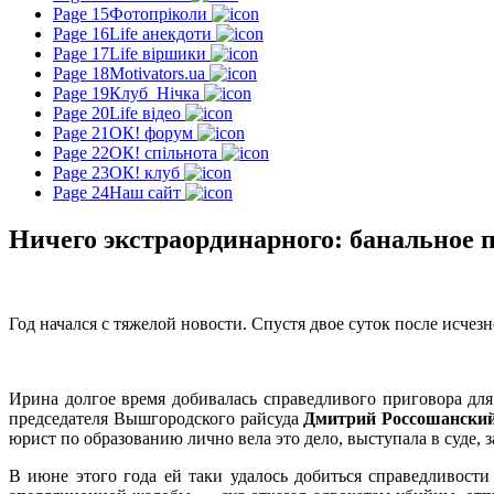
Page 15
Фотопріколи
Page 16
Life анекдоти
Page 17
Life віршики
Page 18
Motivators.ua
Page 19
Клуб_Нічка
Page 20
Life відео
Page 21
ОК! форум
Page 22
ОК! спільнота
Page 23
ОК! клуб
Page 24
Наш сайт
Ничего экстраординарного: банальное 
Год начался с тяжелой новости. Спустя двое суток после исч
Ирина долгое время добивалась справедливого приговора дл
председателя Вышгородского райсуда
Дмитрий Россошански
юрист по образованию лично вела это дело, выступала в суде, 
В июне этого года ей таки удалось добиться справедливос