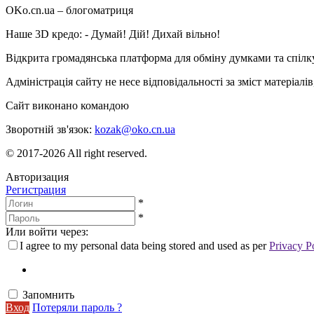
OKo.cn.ua
– блогоматриця
Наше 3D кредо: -
Думай! Дій! Дихай вільно!
Відкрита громадянська платформа для обміну думками та спіл
Адміністрація сайту не несе відповідальності за зміст матеріал
Сайт виконано командою
wptheme.us
Зворотній зв'язок:
kozak@oko.cn.ua
© 2017-2026 All right reserved.
Авторизация
Регистрация
*
*
Или войти через:
I agree to my personal data being stored and used as per
Privacy P
Запомнить
Вход
Потеряли пароль ?