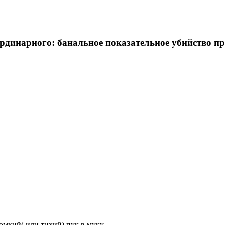
ординарного: банальное показательное убийство 
омкий( или тихий) пук в муку.