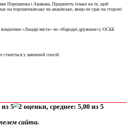
ями Порошенка і Авакова. Працюють тільки на те, щоб
іхає на порошенківське чи аваківське, якщо не грає на стороні
т ініціативи «Лицарі міста» чи «Народні дружини»). ОСББ
е станеться у законний спосіб.
телем сайта.