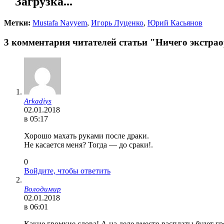
Загрузка...
Метки:
Mustafa Nayyem
,
Игорь Луценко
,
Юрий Касьянов
3 комментария читателей статьи "Ничего экстра
Arkadiys
02.01.2018
в 05:17
Хорошо махать руками после драки.
Не касается меня? Тогда — до сраки!.
0
Войдите, чтобы ответить
Володимир
02.01.2018
в 06:01
Какие громкие слова! А на деле вместо расплаты будет гр