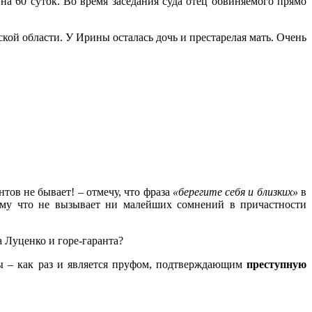
а 60 суток. Во время заседания суда отец обвиняемого прямо
ской области. У Ирины осталась дочь и престарелая мать. Очень
ов не бывает! – отмечу, что фраза
«берегите себя и близких»
в
ому что не вызывает ни малейших сомнений в причастности
 Луценко и горе-гаранта?
– как раз и является пруфом, подтверждающим
преступную