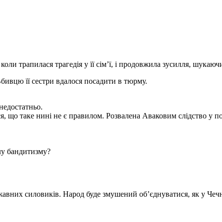
коли трапилася трагедія у її сім’ї, і продовжила зусилля, шукаюч
Вбивцю її сестри вдалося посадити в тюрму.
недостатньо.
я, що таке нині не є правилом. Розвалена Аваковим слідство у пол
лу бандитизму?
них силовиків. Народ буде змушений об’єднуватися, як у Чечні,