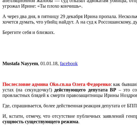
апелляционной жалобы — суд отказал адвокатам убийцы, отпр
угрожал Ирине: «Ты плохо кончишь».
А через два дня, в пятницу 29 декабря Ирина пропала. Несколь
хочется думать, что убийц найдут. А на суд к Россошанскому,
Берегите себя и близких.
Mustafa Nayyem
, 01.01.18,
facebook
Послесловие админа Oko.cn.ua Олега Федоренко
: как бывши
устах (на секундочку!)
действующего депутата ВР
– это со
провластных блядей к смерти правозащитницы Ирины Ноздров
Где, спрашивается, более действенная реакция депутата от БП
И, кстати, отмечу, что отсутствие публичных заявлений ген
сущность существующего режима
.