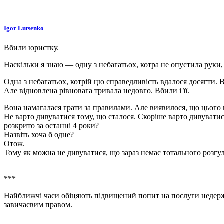
Igor Lutsenko
Вбили юристку.
Наскільки я знаю — одну з небагатьох, котра не опустила руки, 
Одна з небагатьох, котрій цю справедливість вдалося досягти. 
Але відновлена рівновага тривала недовго. Вбили і її.
Вона намагалася грати за правилами. Але виявилося, що цього 
Не варто дивуватися тому, що сталося. Скоріше варто дивуватис
розкрито за останні 4 роки?
Назвіть хоча б одне?
Отож.
Тому як можна не дивуватися, що зараз немає тотального розгу
***
Найближчі часи обіцяють підвищений попит на послуги недержав
завичаєвим правом.