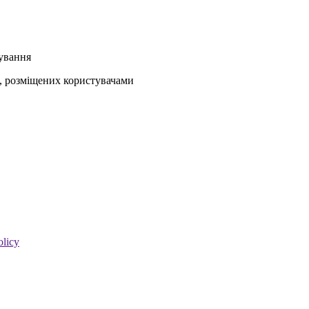
кування
ів, розміщених користувачами
olicy