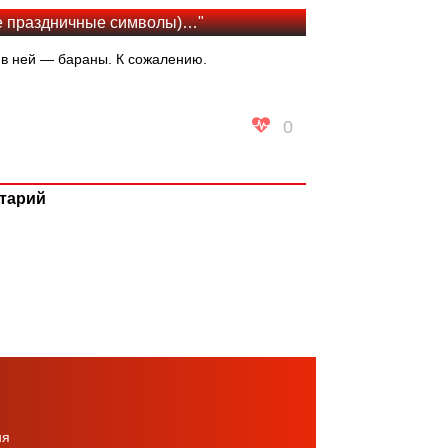
ые праздничные символы)…"
 в ней — бараны. К сожалению.
0
тарий
ня