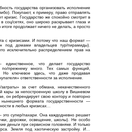
ность государства организовать исполнение
либо). Покупают, к примеру, право отправлять
т кризис. Государство же спокойно смотрит в
 в соц/сетях, оно широко раскрывает глаза и
 итоге продолжает ничего не делать, а просто
ота с кризисами. И потому что наш формат —
ен под домами владельцев тур/пирамиды).
нято исключительно распределением прав на
 единственное, что делает государство
 по/прежнему много. Тех самых функций,
м. Но ключевое здесь, что даже продавая
окупателя» ответственности за исполнение.
/затраты» за счет обмана, некачественного
кой кары за непостроенную школу в Вишневом
ае, он ребрендирует свою контору и повторно
ь нынешнего формата государственности —
ности в любых кризисах…
— это супер/пахари. Она каждодневно решает
чки, дорожки, освещение, школы). Не особо
ие деньги при сервисном головняке. И только
урса. Земля под хаотическую застройку. И…