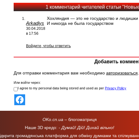
1 комментарий читателей статьи "Нов
Хохляндия — это не государство и людишки
Arkadiys
И никогда не была государством
30.04.2018
в 17:56
Войдите, чтобы ответить
Добавить коммен
Для отправки комментария вам необходимо
авторизоваться
.
Или войти через:
I agree to my personal data being stored and used as per
Privacy Policy
OKo.cn.ua
– блогоматриця
Наше 3D кредо: -
Думай! Дій! Дихай вільно!
ідкрита громадянська платформа для обміну думками та спілкуван