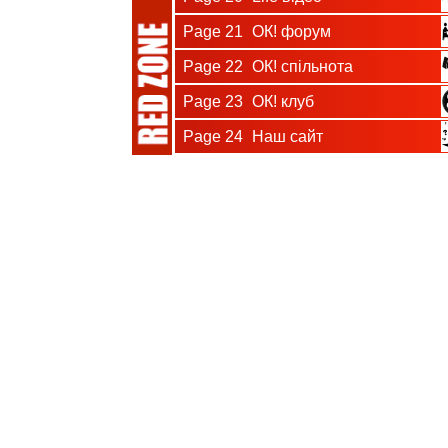
Page 21
ОК! форум
Page 22
ОК! спільнота
Page 23
ОК! клуб
Page 24
Наш сайт