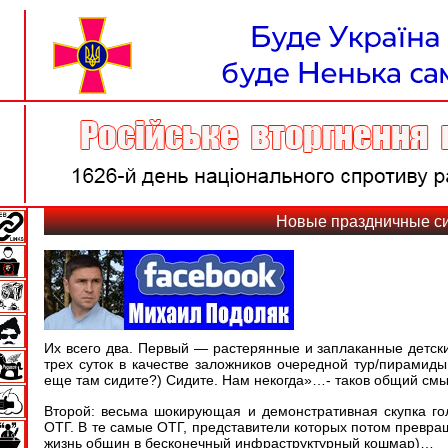
Новые праздничные 
Их всего два. Первый — растерянные и заплаканные детск
трех суток в качестве заложников очередной тур/пирамиды
еще там сидите?) Сидите. Нам некогда»…- таков общий см
Второй: весьма шокирующая и демонстративная скупка г
ОТГ. В те самые ОТГ, представители которых потом превр
жизнь общин в бесконечный инфраструктурный кошмар)…