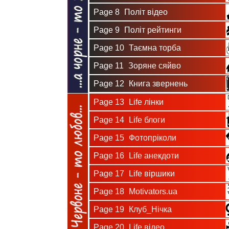
Page 8
Політ відео
Page 9
Політ рейтинги
Page 10
Таємна торба
Page 11
Зоряне сяйво
Page 12
Книга звернень
Page 13
Life лінки
Page 14
Life блоги
Page 15
Фотопріколи
Page 16
Life анекдоти
Page 17
Life віршики
Page 18
Motivators.ua
Page 19
Клуб_Нічка
Page 20
Life відео