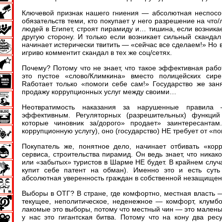
Ключевой признак нашего гниения — абсолютная неспособ
обязательств теми, кто покупает у него разрешение на что/
людей в Египет, строят пирамиду и… тишина, если возникае
другую сторону. И только если возникает сильный скандал
начинает истерически твитить — «сейчас все сделаем!» Но в
игриво комментит скандал в тех же соц/сетях.
Почему? Потому что не знает, что такое эффективная раб
это пустое «слово/Климкина» вместо полицейских сир
Rаботает только «помоги себе сам!» Государство же за
продажу коррупционных услуг между своими…
Неотвратимость наказания за нарушенные правила –
эффективным. Регуляторных (разрешительных) функций
которые чиновник за/дорого» продает» заинтересанта
коррупционную услугу), оно (государство) НЕ требует от «п
Покупатель же, понятное дело, начинает отбивать «корр
сервиса, строительства пирамид. Он ведь знает, что ника
или «забытых» туристов в Шарме НЕ будет. В крайнем случ
купит себе патент на обман). Именно это и есть сут
абсолютная уверенность граждан в собственной незащищен
Выборы в ОТГ? В стране, где комфортно, местная власть 
текущее, неполитическое, неденежное — комфорт, клумбо
лакомые это выборы, потому что местный чин — это маленьк
у нас это гигантская битва. Потому что на кону два рес