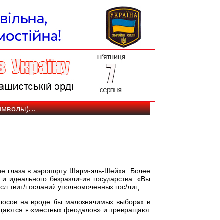
символы)…
ие глаза в аэропорту Шарм-эль-Шейха. Более
 и идеального безразличия государства. «Вы
ысл твит/посланий уполномоченных гос/лиц…
олосов на вроде бы малозначимых выборах в
ащаются в «местных феодалов» и превращают