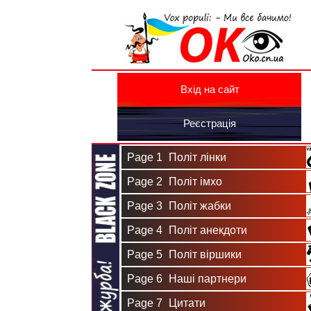
Вхід на сайт
Реєстрація
Page 1
Політ лінки
Page 2
Політ імхо
Page 3
Політ жабки
Page 4
Політ анекдоти
Page 5
Політ віршики
Page 6
Наші партнери
Page 7
Цитати