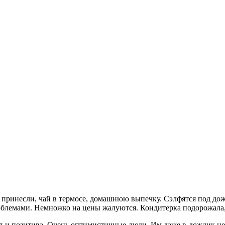
 принесли, чай в термосе, домашнюю выпечку. Сэлфятся под дожд
роблемами. Немножко на цены жалуются. Кондитерка подорожала, 
я и позитива. Очень оптимистичные люди. Им даже в дождик не 