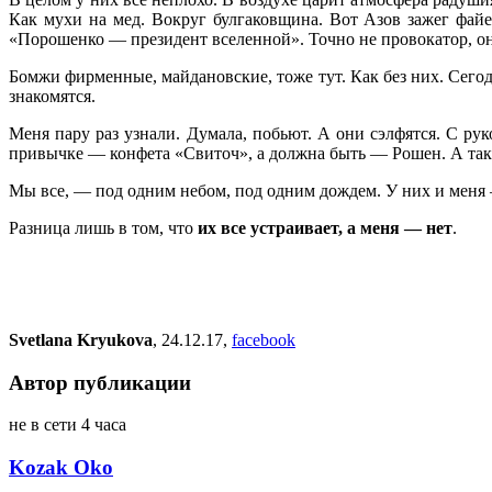
Как мухи на мед. Вокруг булгаковщина. Вот Азов зажег фай
«Порошенко — президент вселенной». Точно не провокатор, он 
Бомжи фирменные, майдановские, тоже тут. Как без них. Сегод
знакомятся.
Меня пару раз узнали. Думала, побьют. А они сэлфятся. С рук
привычке — конфета «Свиточ», а должна быть — Рошен. А так
Мы все, — под одним небом, под одним дождем. У них и меня 
Разница лишь в том, что
их все устраивает, а меня — нет
.
Svetlana Kryukova
, 24.12.17,
facebook
Автор публикации
не в сети 4 часа
Kozak Oko