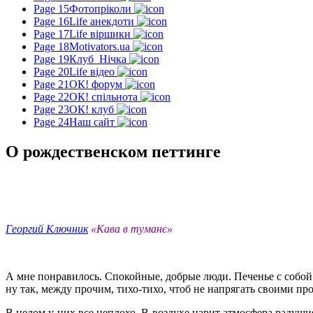
Page 15
Фотопріколи
Page 16
Life анекдоти
Page 17
Life віршики
Page 18
Motivators.ua
Page 19
Клуб_Нічка
Page 20
Life відео
Page 21
ОК! форум
Page 22
ОК! спільнота
Page 23
ОК! клуб
Page 24
Наш сайт
О рождественском петтинге
Георгий Ключник
«Кава в туманє»
А мне понравилось. Спокойные, добрые люди. Печенье с собой
ну так, между прочим, тихо-тихо, чтоб не напрягать своими п
В целом у них все неплохо. В воздухе царит атмосфера радуши