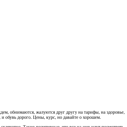
ем, обнимаются, жалуются друг другу на тарифы, на здоровье,
и обувь дорого. Цены, курс, но давайте о хорошем.
склякотно. Такие позитивные, что все на них идут посмотреть.