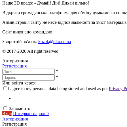
Наше 3D кредо: -
Думай! Дій! Дихай вільно!
Відкрита громадянська платформа для обміну думками та спіл
Адміністрація сайту не несе відповідальності за зміст матеріал
Сайт виконано командою
wptheme.us
Зворотній зв'язок:
kozak@oko.cn.ua
© 2017-2026 All right reserved.
Авторизация
Регистрация
*
*
Или войти через:
I agree to my personal data being stored and used as per
Privacy P
Запомнить
Вход
Потеряли пароль ?
Авторизация
Регистрация