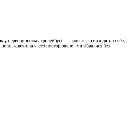
як у переповненому тролейбусі — люди легко виходять з себе,
 не зважаючи на часто повторюване «ми зібралися без