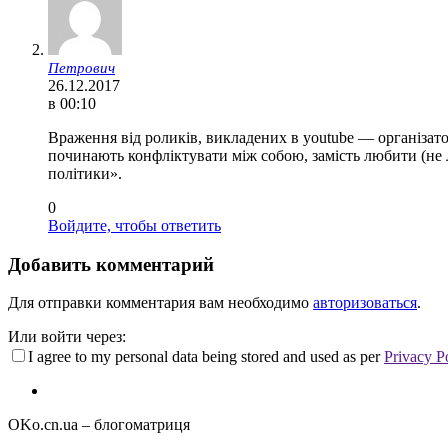
Петрович
26.12.2017
в 00:10
Враження від роликів, викладених в youtube — організато
починають конфліктувати між собою, замість любити (не 
політики».
0
Войдите, чтобы ответить
Добавить комментарий
Для отправки комментария вам необходимо
авторизоваться
.
Или войти через:
I agree to my personal data being stored and used as per
Privacy P
OKo.cn.ua
– блогоматриця