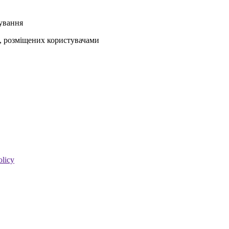
кування
ів, розміщених користувачами
olicy