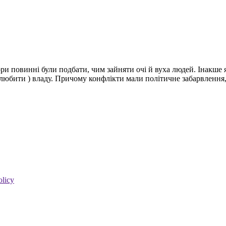
ри повинні були подбати, чим зайняти очі й вуха людей. Інакше 
любити ) владу. Причому конфлікти мали політичне забарвлення,
olicy