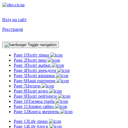
Вхід на сайт
Реєстрація
Toggle navigation
Page 1
Політ лінки
Page 2
Політ імхо
Page 3
Політ жабки
Page 4
Політ анекдоти
Page 5
Політ віршики
Page 6
Наші партнери
Page 7
Цитати
Page 8
Політ відео
Page 9
Політ рейтинги
Page 10
Таємна торба
Page 11
Зоряне сяйво
Page 12
Книга звернень
Page 13
Life лінки
Page 14
Life блоги