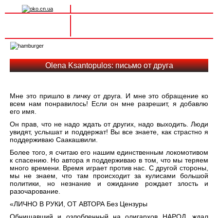
Вхід на сайт
Реєстрація
Toggle
navigation
Olena Ksantopulos: письмо от друга
Мне это пришло в личку от друга. И мне это обращение ко
всем нам понравилось! Если он мне разрешит, я добавлю
его имя.
Он прав, что не надо ждать от других, надо выходить. Люди
увидят, услышат и поддержат! Вы все знаете, как страстно я
поддерживаю Саакашвили.
Более того, я считаю его нашим единственным локомотивом
к спасению. Но автора я поддерживаю в том, что мы теряем
много времени. Время играет против нас. С другой стороны,
мы не знаем, что там происходит за кулисами большой
политики, но незнание и ожидание рождает злость и
разочарование.
«ЛИЧНО В РУКИ, ОТ АВТОРА Без Цензуры
Обнищавший и озлобленный на олигархов НАРОД, ждал