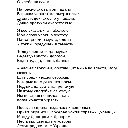
О хлебе пахучем.
Напрасно слова мои падали
В грядки чернозёма омертвелые.
Души людей, словно у падали,
Давно протухли очерствелые..
Я всё сказал, что наболело.
Мои слова упали в пустоту.
Пачка гречки разум одолела
У толпы, бредущей в темноту.
Толпу слепых ведет мудак.
Ведёт ухабистой дорогой.
Ведет туда, где есть бардак
А насчет сволочей, обитающих ныне во власти, могу
сказать:
Есть среди людей отбросы,
Которых не мучают вопросы-
Подличать, врать напропалую,
Низкому сподобиться холую.
Им не страшно низко пасть,
Когда хочется украсть.
Посылаю привет издалека и вопрошаю:
Привіт, Україно! Є посеред хохлів справжні українці?
Между Днестром и Днепром
Пестрым, цветастым ковром
Лежит родная мне Украина,