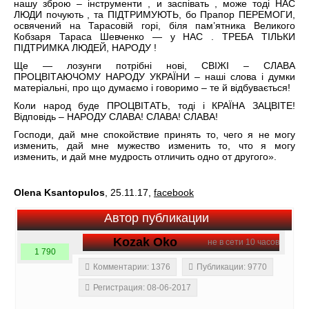
нашу зброю – інструменти , и заспівать , може тоді НАС
ЛЮДИ почують , та ПІДТРИМУЮТЬ, бо Прапор ПЕРЕМОГИ,
освячений на Тарасовій горі, біля пам’ятника Великого
Кобзаря Тараса Шевченко — у НАС . ТРЕБА ТІЛЬКИ
ПІДТРИМКА ЛЮДЕЙ, НАРОДУ !
Ще — лозунги потрібні нові, СВІЖІ – СЛАВА
ПРОЦВІТАЮЧОМУ НАРОДУ УКРАЇНИ – наші слова і думки
матеріальні, про що думаємо і говоримо – те й відбувається!
Коли народ буде ПРОЦВІТАТЬ, тоді і КРАЇНА ЗАЦВІТЕ!
Відповідь – НАРОДУ СЛАВА! СЛАВА! СЛАВА!
Господи, дай мне спокойствие принять то, чего я не могу
изменить, дай мне мужество изменить то, что я могу
изменить, и дай мне мудрость отличить одно от другого».
Olena Ksantopulos
, 25.11.17,
facebook
Автор публикации
Kozak Oko
не в сети 10 часов
1 790
Комментарии: 1376
Публикации: 9770
Регистрация: 08-06-2017