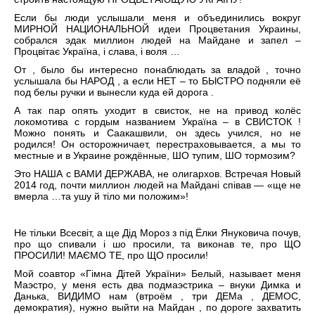
Если бы люди услышали меня и объединились вокруг
МИРНОЙ НАЦИОНАЛЬНОЙ идеи Процветания Украины,
собрался эдак миллион людей на Майдане и запел –
Процвітає Україна, і слава, і воля …
От , было бы интересно понаблюдать за владой , точно
услышала бы НАРОД , а если НЕТ – то БЫСТРО подняли её
под белы ручки и вынесли куда ей дорога .
А так пар опять уходит в свисток, не на привод колёс
локомотива с гордым названием Україна – в СВИСТОК !
Можно понять и Саакашвили, он здесь учился, но не
родился! Он осторожничает, перестраховывается, а мы то
местные и в Украине рождённые, ШО тупим, ШО тормозим?
Это НАША с ВАМИ ДЕРЖАВА, не олигархов. Встречая Новый
2014 год, почти миллион людей на Майдані співав — «ще не
вмерла …та ушу й тіло ми положим»!
Не тільки Всесвіт, а ще Дід Мороз з під Ёлки Януковича почув,
про що спивали і шо просили, та виконав те, про ЩО
ПРОСИЛИ! МАЄМО ТЕ, про ЩО просили!
Мой соавтор «Гімна Дітей України» Белый, называет меня
Маэстро, у меня есть два подмаэстрика – внуки Димка и
Данька, ВИДИМО нам (втроём , три ДЕМа , ДЕМОС,
демократия), нужно выйти на Майдан , по дороге захватить