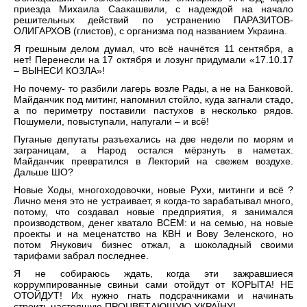
приезда Михаила Саакашвили, с надеждой на начало
решительных действий по устранению ПАРАЗИТОВ-
ОЛИГАРХОВ (глистов), с организма под названием Украина.
Я грешным делом думал, что всё начнётся 11 сентября, а
нет! Перенесли на 17 октября и лозунг придумали «17.10.17
– ВЫНЕСИ КОЗЛА»!
Но почему- то разбили лагерь возле Рады, а не на Банковой.
Майданчик под митинг, напомнил стойло, куда загнали стадо,
а по периметру поставили пастухов в несколько рядов.
Пошумели, повыступали, напугали – и всё!
Пуганые депутаты разъехались на две недели по морям и
заграницам, а Народ остался мёрзнуть в наметах.
Майданчик превратился в Лекторий на свежем воздухе.
Дальше ШО?
Новые Ходы, многоходовочки, новые Рухи, митинги и всё ?
Лично меня это не устраивает, я когда-то зарабатывал много,
потому, что создавал новые предприятия, я занимался
производством, денег хватало ВСЕМ: и на семью, на новые
проекты и на меценатство на КВН и Вову Зеленского, но
потом Янукович бизнес отжал, а шоколадный своими
тарифами забрал последнее.
Я не собираюсь ждать, когда эти зажравшиеся
коррумпированные свиньи сами отойдут от КОРЫТА! НЕ
ОТОЙДУТ! Их нужно гнать подсрачниками и начинать
строить настоящую ПРОЦВЕТАЮЩУЮ УКРАЇНУ!