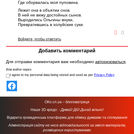
Где оборвалась моя пуповина.
Лежит она в объятии снов.
В ней не вижу достойных сынов.
Выродились Ольгины внуки,
Превратившись в холуйские суки.
0
Войдите, чтобы ответить
Добавить комментарий
Для отправки комментария вам необходимо
авторизоваться
.
Или войти через:
I agree to my personal data being stored and used as per
Privacy Policy
OKo.cn.ua
– блогоматриця
Наше 3D кредо: -
Думай! Дій! Дихай вільно!
Відкрита громадянська платформа для обміну думками та спілкування
Адміністрація сайту не несе відповідальності за зміст матеріалів,
розміщених користувачами