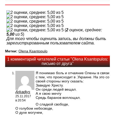
(
2
оценок, среднее:
5,00
из 5
)
Для того чтобы оценить запись, вы должны быть
зарегистрированным пользователем сайта.
Метки:
Olena Ksantopulo
1 комментарий читателей статьи "Olena Ksantopulos:
письмо от друга"
Я понимаю боль и отчаяние Олены в связи
с тем, что происходит в .Украине. На это со
своей стороны могу сказать:
Завидую Христу.
Он среди людей вещал.
Arkadiys
А я свою мечту
25.11.2017
Средь баранов воплощал.
в 20:54
О сладкой свободе,
О голубом небосводе,
О духе могучем,