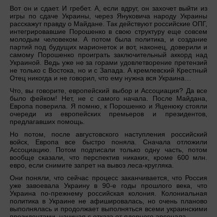
Вот он и сдает. И гребет. А, если вдруг, он захочет выйти из
игры по сдаче Украины, через Януковича народу Украины
расскажут правду о Майдане. Так действуют российские ОПГ,
интегрировавшие Порошенко в свою структуру еще совсем
молодым человеком. А потом была политика, и создание
партий под будущих марионеток и вот, наконец, доверили и
самому Порошенко проиграть заключительный аккорд над
Украиной. Ведь уже не за горами удовлетворение претензий
не только с Востока, но и с Запада. А кремлевский Крестный
Отец никогда и не говорил, что ему нужна вся Украина…
Что, вы говорите, европейский выбор и Ассоциация? Да все
было фейком! Нет, не с самого начала. После Майдана,
Европа поверила. Я помню, к Порошенко и Яценюку стояли
очереди из европейских премьеров и президентов,
предлагавших помощь.
Но потом, после августовского наступления российский
войск, Европа все быстро поняла. Сначала отложили
Ассоциацию. Потом подписали только одну часть, потом
вообще сказали, что перспектив никаких, кроме 600 млн.
евро, если снимите запрет на вывоз леса-кругляка.
Они поняли, что сейчас процесс заканчивается, что Россия
уже завоевала Украину в 90-е годы прошлого века, что
Украина по-прежнему российская колония. Колониальная
политика в Украине не афишировалась, но очень планово
выполнялась и продолжает выполняться всеми украинскими
президентами, начиная с отказа от ядерного арсенала.