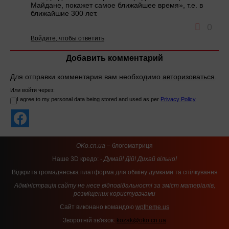
Майдане, покажет самое ближайшее время», т.е. в
ближайшие 300 лет.
0
Войдите, чтобы ответить
Добавить комментарий
Для отправки комментария вам необходимо
авторизоваться
.
Или войти через:
I agree to my personal data being stored and used as per
Privacy Policy
OKo.cn.ua
– блогоматриця
Наше 3D кредо: -
Думай! Дій! Дихай вільно!
Відкрита громадянська платформа для обміну думками та спілкування
Адміністрація сайту не несе відповідальності за зміст матеріалів,
розміщених користувачами
Сайт виконано командою
wptheme.us
Зворотній зв'язок:
kozak@oko.cn.ua