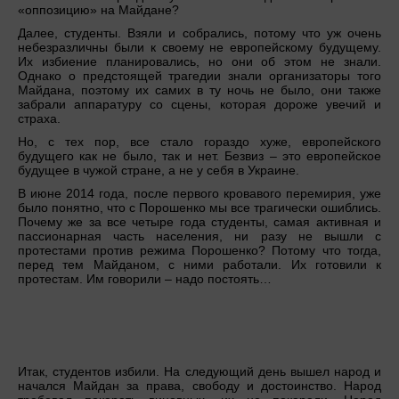
«оппозицию» на Майдане?
Далее, студенты. Взяли и собрались, потому что уж очень
небезразличны были к своему не европейскому будущему.
Их избиение планировались, но они об этом не знали.
Однако о предстоящей трагедии знали организаторы того
Майдана, поэтому их самих в ту ночь не было, они также
забрали аппаратуру со сцены, которая дороже увечий и
страха.
Но, с тех пор, все стало гораздо хуже, европейского
будущего как не было, так и нет. Безвиз – это европейское
будущее в чужой стране, а не у себя в Украине.
В июне 2014 года, после первого кровавого перемирия, уже
было понятно, что с Порошенко мы все трагически ошиблись.
Почему же за все четыре года студенты, самая активная и
пассионарная часть населения, ни разу не вышли с
протестами против режима Порошенко? Потому что тогда,
перед тем Майданом, с ними работали. Их готовили к
протестам. Им говорили – надо постоять…
Итак, студентов избили. На следующий день вышел народ и
начался Майдан за права, свободу и достоинство. Народ