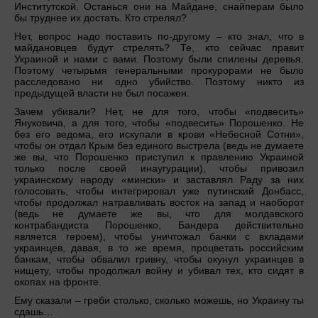
Институтской. Останься они на Майдане, снайперам было
бы труднее их достать. Кто стрелял?
Нет, вопрос надо поставить по-другому – кто знал, что в
майдановцев будут стрелять? Те, кто сейчас правит
Украиной и нами с вами. Поэтому были спилены деревья.
Поэтому четырьмя генеральными прокурорами не было
расследовано ни одно убийство. Поэтому никто из
предыдущей власти не был посажен.
Зачем убивали? Нет, не для того, чтобы «подвесить»
Януковича, а для того, чтобы «подвесить» Порошенко. Не
без его ведома, его искупали в крови «Небесной Сотни»,
чтобы он отдал Крым без единого выстрела (ведь не думаете
же вы, что Порошенко приступил к правлению Украиной
только после своей инаугурации), чтобы привозил
украинскому народу «мински» и заставлял Раду за них
голосовать, чтобы интегрировал уже путинский Донбасс,
чтобы продолжал натравливать восток на запад и наоборот
(ведь не думаете же вы, что для молдавского
контрабандиста Порошенко, Бандера действительно
является героем), чтобы уничтожал банки с вкладами
украинцев, давая, в то же время, процветать российским
банкам, чтобы обвалил гривну, чтобы окунул украинцев в
нищету, чтобы продолжал войну и убивал тех, кто сидят в
окопах на фронте.
Ему сказали – греби столько, сколько можешь, но Украину ты
сдашь…