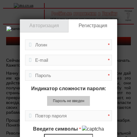
Вхід на сайт
Реєстрація
Авторизация
Регистрация
Toggle
navigation
ПИТОМНИК ЧЕРНЫХ ЛЕБЕДЕЙ. Часть II
*
*
Сейчас четыре часа утра. Впервые не знаю, как начать.
Кажется, все уже было сказано.
Начну с мантры диктаторов – забери у них все, а потом дай
*
им крошки, и они будут целовать тебе руки. Через это
действо диктаторы получают право решать кто мы, они
получают право формировать нашу судьбу и судьбу той
Индикатор сложности пароля:
страны, где мы родились. Это проверенный рецепт по
превращению народов в рабов. Рабы иногда восстают, но
Пароль не введен
всегда, даже после успешного восстания, приводят к власти
своих хозяев. Потому что, даже восстав, они остаются
рабами.
*
Прошлый Майдан начался в ночь с 30 ноября на 1 декабря.
Понятно, что это было восстание.
Введите символы
*
Революцией он был только для Порошенко и остальной