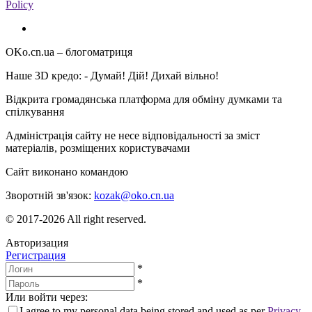
Policy
OKo.cn.ua
– блогоматриця
Наше 3D кредо: -
Думай! Дій! Дихай вільно!
Відкрита громадянська платформа для обміну думками та
спілкування
Адміністрація сайту не несе відповідальності за зміст
матеріалів, розміщених користувачами
Сайт виконано командою
wptheme.us
Зворотній зв'язок:
kozak@oko.cn.ua
© 2017-2026 All right reserved.
Авторизация
Регистрация
*
*
Или войти через:
I agree to my personal data being stored and used as per
Privacy