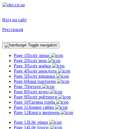
Вхід на сайт
Реєстрація
Toggle navigation
Page 1
Політ лінки
Page 2
Політ імхо
Page 3
Політ жабки
Page 4
Політ анекдоти
Page 5
Політ віршики
Page 6
Наші партнери
Page 7
Цитати
Page 8
Політ відео
Page 9
Політ рейтинги
Page 10
Таємна торба
Page 11
Зоряне сяйво
Page 12
Книга звернень
Page 13
Life лінки
Page 14
Life блоги