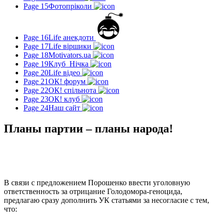
Page 15
Фотопріколи
Page 16
Life анекдоти
Page 17
Life віршики
Page 18
Motivators.ua
Page 19
Клуб_Нічка
Page 20
Life відео
Page 21
ОК! форум
Page 22
ОК! спільнота
Page 23
ОК! клуб
Page 24
Наш сайт
Планы партии – планы народа!
В связи с предложением Порошенко ввести уголовную
ответственность за отрицание Голодомора-геноцида,
предлагаю сразу дополнить УК статьями за несогласие с тем,
что: