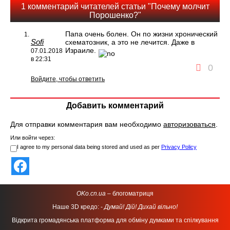
1 комментарий читателей статьи "Почему молчит
Порошенко?"
Папа очень болен. Он по жизни хронический
Sofi
схематозник, а это не лечится. Даже в
Израиле.
07.01.2018
в 22:31
0
Войдите, чтобы ответить
Добавить комментарий
Для отправки комментария вам необходимо
авторизоваться
.
Или войти через:
I agree to my personal data being stored and used as per
Privacy Policy
OKo.cn.ua
– блогоматриця
Наше 3D кредо: -
Думай! Дій! Дихай вільно!
Відкрита громадянська платформа для обміну думками та спілкування