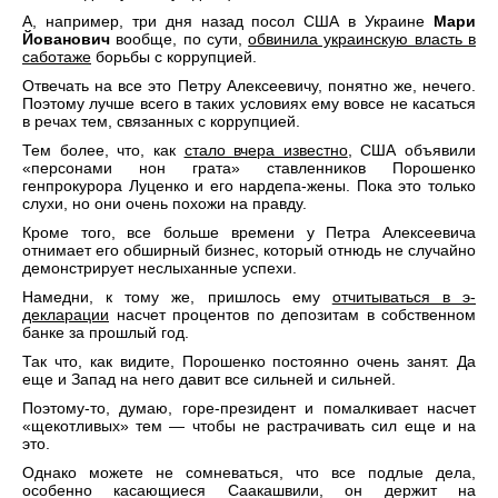
А, например, три дня назад посол США в Украине
Мари
Йованович
вообще, по сути,
обвинила украинскую власть в
саботаже
борьбы с коррупцией.
Отвечать на все это Петру Алексеевичу, понятно же, нечего.
Поэтому лучше всего в таких условиях ему вовсе не касаться
в речах тем, связанных с коррупцией.
Тем более, что, как
стало вчера известно
, США объявили
«персонами нон грата» ставленников Порошенко
генпрокурора Луценко и его нардепа-жены. Пока это только
слухи, но они очень похожи на правду.
Кроме того, все больше времени у Петра Алексеевича
отнимает его обширный бизнес, который отнюдь не случайно
демонстрирует неслыханные успехи.
Намедни, к тому же, пришлось ему
отчитываться в э-
декларации
насчет процентов по депозитам в собственном
банке за прошлый год.
Так что, как видите, Порошенко постоянно очень занят. Да
еще и Запад на него давит все сильней и сильней.
Поэтому-то, думаю, горе-президент и помалкивает насчет
«щекотливых» тем — чтобы не растрачивать сил еще и на
это.
Однако можете не сомневаться, что все подлые дела,
особенно касающиеся Саакашвили, он держит на