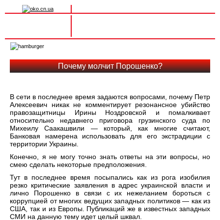
Вхід на сайт
Реєстрація
Toggle
navigation
Почему молчит Порошенко?
В сети в последнее время задаются вопросами, почему Петр
Алексеевич никак не комментирует резонансное убийство
правозащитницы Ирины Ноздровской и помалкивает
относительно недавнего приговора грузинского суда по
Михеилу Саакашвили — который, как многие считают,
Банковая намерена использовать для его экстрадиции с
территории Украины.
Конечно, я не могу точно знать ответы на эти вопросы, но
смею сделать некоторые предположения.
Тут в последнее время посыпались как из рога изобилия
резко критические заявления в адрес украинской власти и
лично Порошенко в связи с их нежеланием бороться с
коррупцией от многих ведущих западных политиков — как из
США, так и из Европы. Публикаций же в известных западных
СМИ на данную тему идет целый шквал.