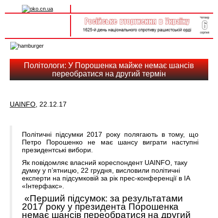
Вхід на сайт
Реєстрація
Toggle
navigation
Політологи: У Порошенка майже немає шансів
переобратися на другий термін
UAINFO
, 22.12.17
Політичні підсумки 2017 року полягають в тому, що
Петро Порошенко не має шансу виграти наступні
президентські вибори.
Як повідомляє власний кореспондент UAINFO, таку
думку у п’ятницю, 22 грудня, висловили політичні
експерти на підсумковій за рік прес-конференції в ІА
«Інтерфакс».
«Перший підсумок: за результатами
2017 року у президента Порошенка
немає шансів переобратися на другий