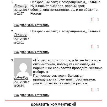
Прекрасный сайт, с возвращением,, Татьяна!
Виктор
Ну а насчёт выборов, первый срок
обеспечена пожизненно, если не сбежит в.
23.12.2017
Ростов
в 02:57
0
Войдите, чтобы ответить
Прекрасный сайт, с возвращением,, Татьяна!
Виктор
23.12.2017
в 03:01
0
Войдите, чтобы ответить
«На месте политологов, я бы не был столь
оптимистичен, потому как шоколадный
барыга и не собирается проводить честные
выборы.»
Полностью согласен. Вальцман
Arkadiys
принадлежит к тому типу преступников,
23.12.2017
для которых нет никаких тормозов.
в 06:34
0
Войдите, чтобы ответить
Добавить комментарий