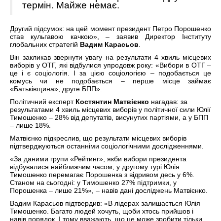
термін. Майже немає.
Другий підсумок: на цей момент президент Петро Порошенко
став кульгавою качкою», – заявив Директор Інституту
глобальних стратегій
Вадим Карасьов
.
Він закликав звернути увагу на результати 4 хвиль місцевих
виборів у ОТГ, які відбулися упродовж року: «Вибори в ОТГ –
це і є соціологія. І за цією соціологією – подобається це
комусь чи не подобається – перше місце займає
«Батьківщина», друге БПП».
Політичний експерт
Костянтин Матвієнко
нагадав: за
результатами 4 хвиль місцевих виборів у політичної сили Юлії
Тимошенко – 28% від депутатів, висунутих партіями, а у БПП
– лише 18%.
Матвієнко підкреслив, що результати місцевих виборів
підтверджуються останніми соціологічними дослідженнями.
«За даними групи «Рейтинг», якби вибори президента
відбувалися найближчим часом, у другому турі Юлія
Тимошенко перемагає Порошенка з відривом десь у 6%.
Станом на сьогодні: у Тимошенко 27% підтримки, у
Порошенка – лише 21%», – навів дані досліджень Матвієнко.
Вадим Карасьов підтвердив: «В лідерах залишається Юлія
Тимошенко. Багато людей хочуть, щоби хтось прийшов і
навів порядок. І тому вважають, що це може зробити тільки