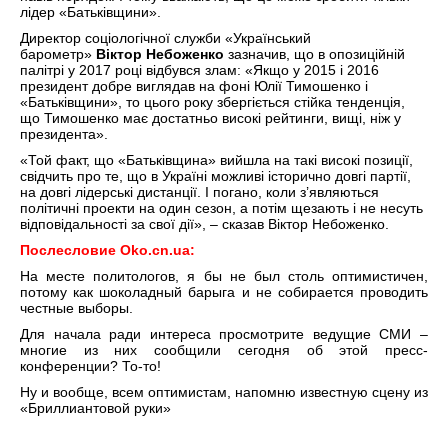
лідер «Батьківщини».
Директор соціологічної служби «Український
барометр»
Віктор Небоженко
зазначив, що в опозиційній
палітрі у 2017 році відбувся злам: «Якщо у 2015 і 2016
президент добре виглядав на фоні Юлії Тимошенко і
«Батьківщини», то цього року збергіється стійка тенденція,
що Тимошенко має достатньо високі рейтинги, вищі, ніж у
президента».
«Той факт, що «Батьківщина» вийшла на такі високі позиції,
свідчить про те, що в Україні можливі історично довгі партії,
на довгі лідерські дистанції. І погано, коли з’являються
політичні проекти на один сезон, а потім щезають і не несуть
відповідальності за свої дії», – сказав Віктор Небоженко.
Послесловие
Oko.
cn.
ua
:
На месте политологов, я бы не был столь оптимистичен,
потому как шоколадный барыга и не собирается проводить
честные выборы.
Для начала ради интереса просмотрите ведущие СМИ –
многие из них сообщили сегодня об этой пресс-
конференции? То-то!
Ну и вообще, всем оптимистам, напомню известную сцену из
«Бриллиантовой руки»