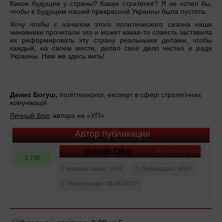
Какое будущее у страны? Какая стратегия? Я не хотел бы,
чтобы в будущем нашей прекрасной Украины была пустота.
Хочу чтобы с началом этого политического сезона наши
чиновники прочитали это и может какая-то совесть заставила
их реформировать эту страну реальными делами, чтобы
каждый, на своем месте, делал свое дело честно и ради
Украины. Нам же здесь жить!
Денис Богуш,
політтехнолог, експерт в сфері стратегічних
комунікацій
Личный блог
автора на «УП»
Автор публикации
Kozak Oko
не в сети 3 часа
1 790
Комментарии: 1376
Публикации: 9767
Регистрация: 08-06-2017