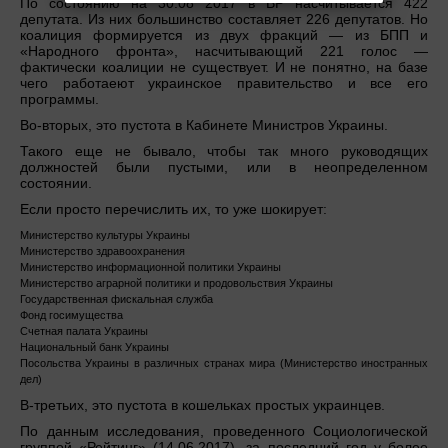
По состоянию на 30.08 2017 в ВР насчитывается 422
депутата. Из них большинство составляет 226 депутатов. Но
коалиция формируется из двух фракций — из БПП и
«Народного фронта», насчитывающий 221 голос —
фактически коалиции не существует. И не понятно, на базе
чего работаеют украинское правительство и все его
программы.
Во-вторых, это пустота в Кабинете Министров Украины.
Такого еще не бывало, чтобы так много руководящих
должностей были пустыми, или в неопределенном
состоянии.
Если просто перечислить их, то уже шокирует:
Министерство культуры Украины
Министерство здравоохранения
Министерство информационной политики Украины
Министерство аграрной политики и продовольствия Украины
Государственная фискальная служба
Фонд госимущества
Счетная палата Украины
Национальный банк Украины
Посольства Украины в различных странах мира (Министерство иностранных
дел)
В-третьих, это пустота в кошельках простых украинцев.
По данным исследования, проведенного Социологической
группой «Рейтинг» (14.06.2017), за последний год у более