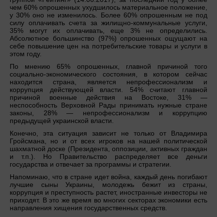
чем 60% опрошенных ухудшилось материальное положение,
у 30% оно не изменилось. Более 60% опрошенным не под
силу оплачивать счета за жилищно-коммунальные услуги,
35% могут их оплачивать, еще 3% не определились.
Абсолютное большинство (97%) опрошенных ощущают на
себе повышение цен на потребительские товары и услуги в
этом году.
По мнению 65% опрошенных, главной причиной того
социально-экономического состояния, в котором сейчас
находится страна, является непрофессионализм и
коррупция действующей власти. 54% считают главной
причиной военные действия на Востоке, 31% —
неспособность Верховной Рады принимать нужные стране
законы, 28% — непрофессионализм и коррупцию
предыдущей украинской власти.
Конечно, эта ситуация зависит не только от Владимира
Гройсмана, но и от всех игроков на нашей политической
шахматной доске (Президента, оппозиции, активных граждан
и т.п.). Но Правительство распределяет все деньги
государства и отвечает за программы и стратегии.
Напоминаю, что в стране идет война, каждый день погибают
лучшие сыны Украины, молодежь бежит из страны,
коррупция и преступность растет, иностранные инвесторы не
приходят. В это же время во многих секторах экономики есть
направления хищения государственных средств.