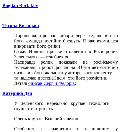
Bogdan Bortakov
Тетяна Висоцька
Порошенко програє вибори через те, що він та
його команда постійно брешуть. Я вже втомилася
викривати його фейки!
Отже. Новина про виготовлений в Росії ролик
Зеленського — теж брехня.
Насправді ролик показали на російському
телеканалі, і робот росіян на Ютубі автоматично
визначив його як частину авторського контенту —
та надіслав претензії всім, хто його розмістив.
Деталі
описав Сергій Федорів
:
Катерина Дей
У Зеленского нереально крутые технологи —
глупо это отрицать.
Очень крутые. Высший эшелон.
Особенно, в сравнении с нафталином у