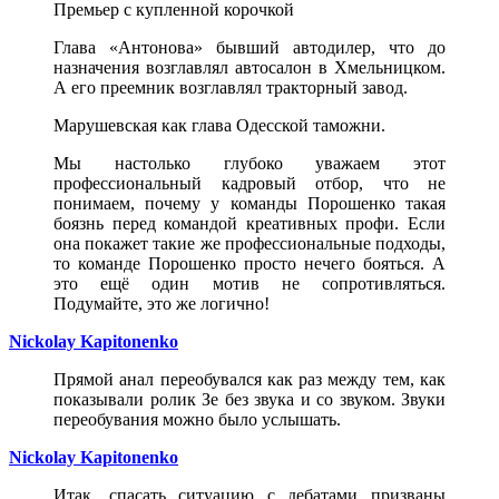
Премьер с купленной корочкой
Глава «Антонова» бывший автодилер, что до
назначения возглавлял автосалон в Хмельницком.
А его преемник возглавлял тракторный завод.
Марушевская как глава Одесской таможни.
Мы настолько глубоко уважаем этот
профессиональный кадровый отбор, что не
понимаем, почему у команды Порошенко такая
боязнь перед командой креативных профи. Если
она покажет такие же профессиональные подходы,
то команде Порошенко просто нечего бояться. А
это ещё один мотив не сопротивляться.
Подумайте, это же логично!
Nickolay Kapitonenko
Прямой анал переобувался как раз между тем, как
показывали ролик Зе без звука и со звуком. Звуки
переобувания можно было услышать.
Nickolay Kapitonenko
Итак, спасать ситуацию с дебатами призваны