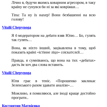
Лічно я, будучи якимсь коварним агресором, в таку
країну не сунувся би ні за які ковріжки…
Тіпа: Та ну їх нахер! Вони безбашенні на всю
голову!
Vitalii Chepynoga
Я б модератором на дебати взяв Юлю… Бо, гулять
так гулять…
Вона, як ніхто інший, зацікавлена в тому, щоб
показать країні «істінне ліцо» соіскатєлєй…
Правда, я сумніваюсь, що вона на тих «дебатах»
дасть їм хоч два слова вставить.
Vitalii Chepynoga
Юля грає в теніс. «Порошенко закликає
Зеленського разом здавати аналізи»…
Можливо, я помиляюся, але іноді краще достойно
програти..
Костянтин Матвієнко