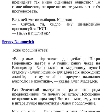
президента так низко оценивает общество? То
самое общество, которое потом же умоляет за себя
проголосовать.
Весь лейтмотив выборов. Коротко:
— Слухай, ти, бидло, ану швидесенько
проголосуй за ПОП!
— На%Yй пішли! ок?
Sergey Naumovich
Тоже хороший ответ:
«В рамках підготовки до дебатів, Петро
Порошенко завтра о 9 годині ранку чекає на
Володимира Зеленського в медичному пункті
стадіону «Олімпійський» для здачі всіх необхідних
аналізів, в тому числі на предмет вживання
алкоголю і наркотиків», — сказав Олег Медвєдєв.
Раз Зеленский выступил с различного рода
предложениями, то почему бы штабу Порошенко
не проявить инициативу? Вот и посмотрим, у кого
в штабе лучше шахматисты) Ждем продолжение.
Как по мне — Зеленскому завтра обязательно