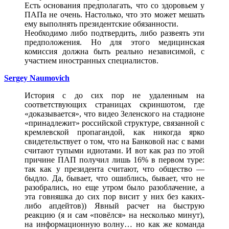
Есть основания предполагать, что со здоровьем у
ПАПа не очень. Настолько, что это может мешать
ему выполнять президентские обязанности.
Необходимо либо подтвердить, либо развеять эти
предположения. Но для этого медицинская
комиссия должна быть реально независимой, с
участием иностранных специалистов.
Sergey Naumovich
История с до сих пор не удаленным на
соответствующих страницах скриншотом, где
«доказывается», что видео Зеленского на стадионе
«принадлежит» российской структуре, связанной с
кремлевской пропагандой, как никогда ярко
свидетельствует о том, что на Банковой нас с вами
считают тупыми идиотами. И вот как раз по этой
причине ПАП получил лишь 16% в первом туре:
так как у президента считают, что общество —
быдло. Да, бывает, что ошиблись, бывает, что не
разобрались, но еще утром было разоблачение, а
эта говняшка до сих пор висит у них без каких-
либо апдейтов)) Явный расчет на быструю
реакцию (я и сам «повёлся» на несколько минут),
на информационную волну… но как же команда