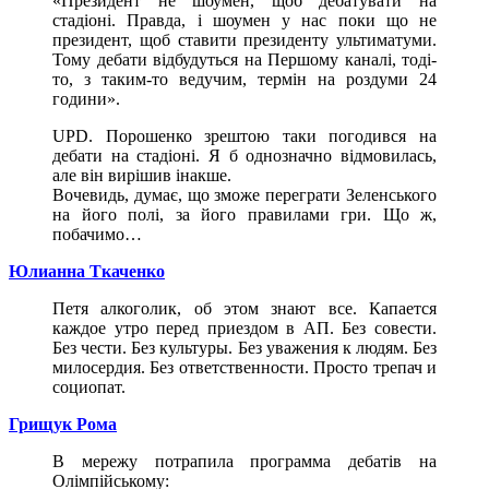
«Президент не шоумен, щоб дебатувати на
стадіоні. Правда, і шоумен у нас поки що не
президент, щоб ставити президенту ультиматуми.
Тому дебати відбудуться на Першому каналі, тоді-
то, з таким-то ведучим, термін на роздуми 24
години».
UPD. Порошенко зрештою таки погодився на
дебати на стадіоні. Я б однозначно відмовилась,
але він вирішив інакше.
Вочевидь, думає, що зможе переграти Зеленського
на його полі, за його правилами гри. Що ж,
побачимо…
Юлианна Ткаченко
Петя алкоголик, об этом знают все. Капается
каждое утро перед приездом в АП. Без совести.
Без чести. Без культуры. Без уважения к людям. Без
милосердия. Без ответственности. Просто трепач и
социопат.
Грищук Рома
В мережу потрапила программа дебатів на
Олімпійському: