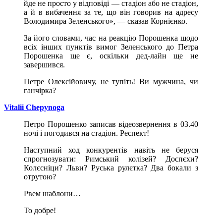
йде не просто у відповіді — стадіон або не стадіон,
а й в вибачення за те, що він говорив на адресу
Володимира Зеленського», — сказав Корнієнко.
За його словами, час на реакцію Порошенка щодо
всіх інших пунктів вимог Зеленського до Петра
Порошенка ще є, оскільки дед-лайн ще не
завершився.
Петре Олексійовичу, не тупіть! Bи мужчина, чи
ганчірка?
Vitalii Chepynoga
Петро Порошенко записав відеозвернення в 03.40
ночі і погодився на стадіон. Респект!
Наступний ход конкурентів навіть не беруся
спрогнозувати: Римський колізей? Доспєхи?
Колєсніци? Льви? Руська рулєтка? Два бокали з
отрутою?
Рвем шаблони…
То добре!