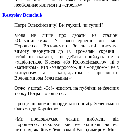
необходимо явиться на «стрелку»
Rostyslav Demchuk
Петре Олексійовичу! Bи глухий, чи тупий?
Мова не лише про дебати на стадіоні
«Олімпійський». У відеозверненні до пана
Порошенка Bолодимир Зеленський висунув
вимогу звернутися до 1/3 громадян України і
публічно сказати, що дебати пройдуть не з
«маріонеткою Кремля або Коломойського», ні з
«ватником», ні з «малоросом», ні з «бидлом» і не з
«клоуном», а з кандидатом в президенти
Володимиром Зеленським «.
Отже, у штабі «Зе!» чекають на публічні вибачення
з боку Петра Порошенка.
Про це повідомив координатор штабу Зеленського
Олександр Корнієнко.
«Ми продовжуємо чекати вибачень від
Порошенка, оскільки він не відповів на всі
питання, які йому були задані Володимиром. Мова