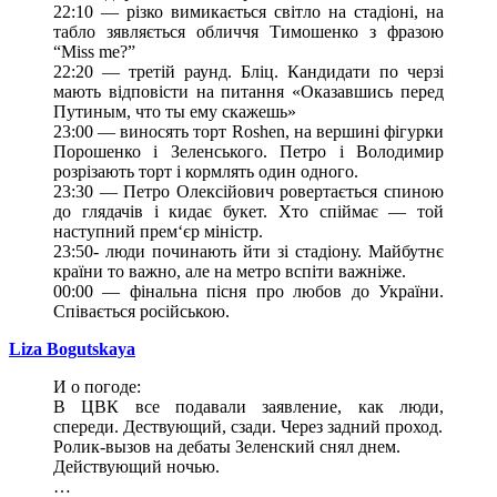
22:10 — різко вимикається світло на стадіоні, на
табло зявляється обличчя Тимошенко з фразою
“Miss me?”
22:20 — третій раунд. Бліц. Кандидати по черзі
мають відповісти на питання «Оказавшись перед
Путиным, что ты ему скажешь»
23:00 — виносять торт Roshen, на вершині фігурки
Порошенко і Зеленського. Петро і Володимир
розрізають торт і кормлять один одного.
23:30 — Петро Олексійович ровертається спиною
до глядачів і кидає букет. Хто спіймає — той
наступний прем‘єр міністр.
23:50- люди починають йти зі стадіону. Майбутнє
країни то важно, але на метро вспіти важніже.
00:00 — фінальна пісня про любов до України.
Співається російською.
Liza Bogutskaya
И о погоде:
В ЦВК все подавали заявление, как люди,
спереди. Дествующий, сзади. Через задний проход.
Ролик-вызов на дебаты Зеленский снял днем.
Действующий ночью.
…