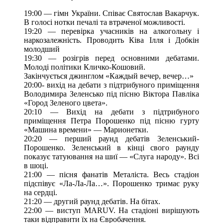
19:00 — гімн України. Співає Святослав Вакарчук.
В голосі нотки печалі та втраченої можливості.
19:20 — перевірка учасників на алкогольну і
наркозалежність. Проводить Ківа Ілля і Добкін
молодший
19:30 — розігрів перед основними дебатами.
Молоді політики Кличко-Кошовий.
Закінчується джинглом «Каждый вечер, вечер…»
20:00- вихід на дебати з підтрибуного приміщення
Володимира Зеленсько під пісню Віктора Павліка
«Город Зеленого цвета».
20:10 — Вихід на дебати з підтрибуного
приміщення Петра Порошенко під пісню гурту
«Машина времени» — Марионетки.
20:20 — перший раунд дебатів Зеленський-
Порошенко. Зеленський в кінці свого раунду
показує татуювання на шиї — «Слуга народу». Всі
в шоці.
21:00 — пісня фанатів Металіста. Весь стадіон
підспівує «Ла-Ла-Ла…». Порошенко тримає руку
на сердці.
21:20 — другий раунд дебатів. На бітах.
22:00 — виступ MARUV. На стадіоні вирішують
таки відправити їх на Євробачення.