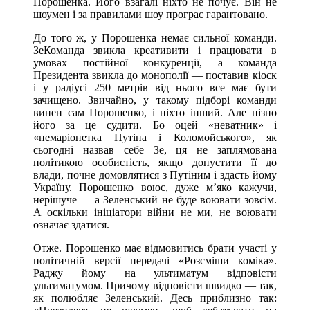
Порошенка. Його взагалі ніхто не почує. Він не
шоумен і за правилами шоу програє гарантовано.
До того ж, у Порошенка немає сильної команди.
ЗеКоманда звикла креативити і працювати в
умовах постійної конкуренції, а команда
Президента звикла до монополії — поставив кіоск
і у радіусі 250 метрів від нього все має бути
зачищено. Звичайно, у такому підборі команди
винен сам Порошенко, і ніхто інший. Але пізно
його за це судити. Бо оцей «неватник» і
«немаріонетка Путіна і Коломойського», як
сьогодні назвав себе Зе, ця не заплямована
політикою особистість, якщо допустити її до
влади, почне домовлятися з Путіним і здасть йому
Україну. Порошенко воює, дуже м’яко кажучи,
нерішуче — а Зеленський не буде воювати зовсім.
А оскільки ініціатори війни не ми, не воювати
означає здатися.
Отже. Порошенко має відмовитись брати участі у
політичній версії передачі «Розсміши коміка».
Раджу йому на ультиматум відповісти
ультиматумом. Причому відповісти швидко — так,
як полюбляє Зеленський. Десь приблизно так: