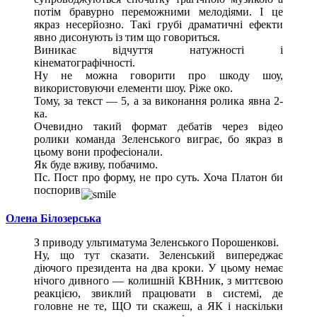
потім бравурно переможними мелодіями. І це
якраз несерйозно. Такі грубі драматичні ефекти
явно дисонують із тим що говориться.
Виникає відчуття натужності і
кінематографічності.
Ну не можна говорити про шкоду шоу,
використовуючи елементи шоу. Ріже око.
Тому, за текст — 5, а за виконання ролика явна 2-
ка.
Очевидно такий формат дебатів через відео
ролики команда Зеленського виграє, бо якраз в
цьому вони професіонали.
Як буде вживу, побачимо.
Пс. Пост про форму, не про суть. Хоча Платон би
поспорив
Олена Білозерська
З приводу ультиматума Зеленського Порошенкові.
Ну, що тут сказати. Зеленський випереджає
діючого президента на два кроки. У цьому немає
нічого дивного — колишній КВНник, з миттєвою
реакцією, звиклий працювати в системі, де
головне не те, ЩО ти скажеш, а ЯК і наскільки