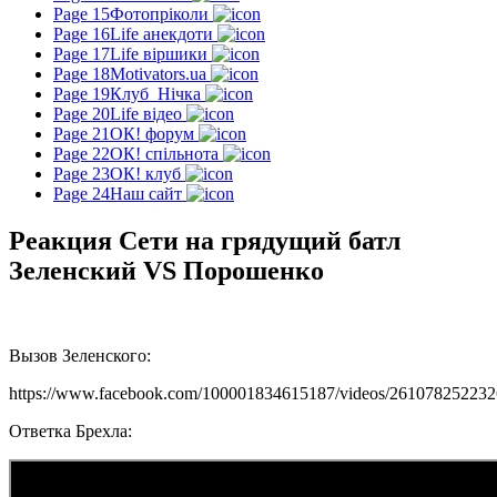
Page 15
Фотопріколи
Page 16
Life анекдоти
Page 17
Life віршики
Page 18
Motivators.ua
Page 19
Клуб_Нічка
Page 20
Life відео
Page 21
ОК! форум
Page 22
ОК! спільнота
Page 23
ОК! клуб
Page 24
Наш сайт
Реакция Сети на грядущий батл
Зеленский VS Порошенко
Вызов Зеленского:
https://www.facebook.com/100001834615187/videos/261078252232
Ответка Брехла: