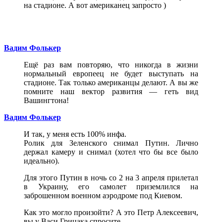
на стадионе. А вот американец запросто )
Вадим Фолькер
Ещё раз вам повторяю, что никогда в жизни
нормальный европеец не будет выступать на
стадионе. Так только американцы делают. А вы же
помните наш вектор развития — геть вид
Вашингтона!
Вадим Фолькер
И так, у меня есть 100% инфа.
Ролик для Зеленского снимал Путин. Лично
держал камеру и снимал (хотел что бы все было
идеально).
Для этого Путин в ночь со 2 на 3 апреля прилетал
в Украину, его самолет приземлился на
заброшенном военном аэродроме под Киевом.
Как это могло произойти? А это Петр Алексеевич,
вы у Васи Грицака спросите.