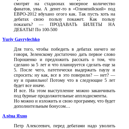
смотрят на стадионах мизерное количество
фанатов, увы. А денег-то в «Олимпийский» под
ЕВРО-2012 вбухано огого как. Так пусть хоть на
дебатах свою пользу покажет. Как пользу
показать? — ПРОДАВАТЬ БИЛЕТЫ НА
ДЕБАТЫ! По 100-500
Yuriy Gavrylechko
Для того, чтобы победить в дебатах ничего не
говоря, Зеленскому достаточно дать первое слово
Порошенко и предложить расскать о том, что
сделано за 5 лет и что планируется сделать еще за
5. После чего, патетически выдержать паузу и
спросить: ну как, все в это поверили? — нет? —
ну и правильно! Потому что в следующие 5 лет
будет все иначе.
И все. На этом выступление можно заканчивать
под бурные продолжительные апплодисменты.
Но можно и изложить и свою программу, что будет
дополнительным бонусом…
Алёна Яхно
Петр Алексеевич, перед дебатами надо уволить