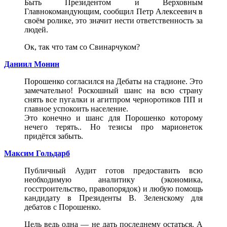
Быть Президентом и Верховным
Главнокомандующим, сообщил Петр Алексеевич в
своём ролике, это значит нести ответственность за
людей.
Ок, так что там со Свинарчуком?
Даниил Монин
Порошенко согласился на Дебаты на стадионе. Это
замечательно! Роскошный шанс на всю страну
снять все пугалки и агитпром черноротиков ПП и
главное успокоить население.
Это конечно и шанс для Порошенко которому
нечего терять.. Но тезисы про марионеток
придётся забыть.
Максим Гольдарб
Публичный Аудит готов предоставить всю
необходимую аналитику (экономика,
госстроительство, правопорядок) и любую помощь
кандидату в Президенты В. Зеленскому для
дебатов с Порошенко.
Цель ведь одна — не дать последнему остаться. А