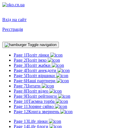
Вхід на сайт
Реєстрація
Toggle navigation
Page 1
Політ лінки
Page 2
Політ імхо
Page 3
Політ жабки
Page 4
Політ анекдоти
Page 5
Політ віршики
Page 6
Наші партнери
Page 7
Цитати
Page 8
Політ відео
Page 9
Політ рейтинги
Page 10
Таємна торба
Page 11
Зоряне сяйво
Page 12
Книга звернень
Page 13
Life лінки
Page 14
Life блоги