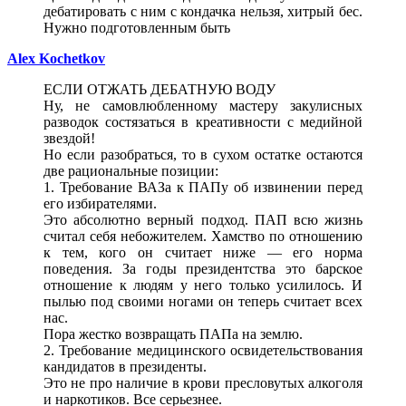
дебатировать с ним с кондачка нельзя, хитрый бес.
Нужно подготовленным быть
Alex Kochetkov
ЕСЛИ ОТЖАТЬ ДЕБАТНУЮ ВОДУ
Ну, не самовлюбленному мастеру закулисных
разводок состязаться в креативности с медийной
звездой!
Но если разобраться, то в сухом остатке остаются
две рациональные позиции:
1. Требование ВАЗа к ПАПу об извинении перед
его избирателями.
Это абсолютно верный подход. ПАП всю жизнь
считал себя небожителем. Хамство по отношению
к тем, кого он считает ниже — его норма
поведения. За годы президентства это барское
отношение к людям у него только усилилось. И
пылью под своими ногами он теперь считает всех
нас.
Пора жестко возвращать ПАПа на землю.
2. Требование медицинского освидетельствования
кандидатов в президенты.
Это не про наличие в крови пресловутых алкоголя
и наркотиков. Все серьезнее.