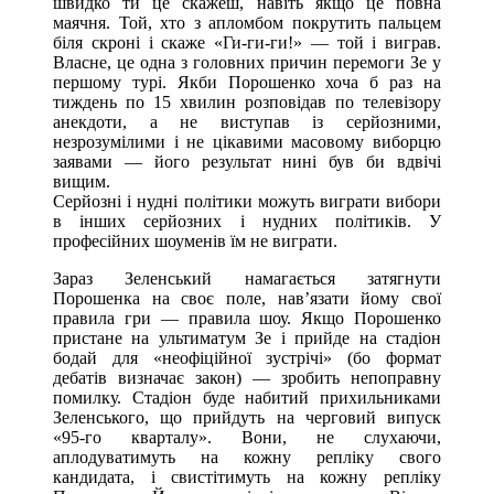
швидко ти це скажеш, навіть якщо це повна
маячня. Той, хто з апломбом покрутить пальцем
біля скроні і скаже «Ги-ги-ги!» — той і виграв.
Власне, це одна з головних причин перемоги Зе у
першому турі. Якби Порошенко хоча б раз на
тиждень по 15 хвилин розповідав по телевізору
анекдоти, а не виступав із серйозними,
незрозумілими і не цікавими масовому виборцю
заявами — його результат нині був би вдвічі
вищим.
Серйозні і нудні політики можуть виграти вибори
в інших серйозних і нудних політиків. У
професійних шоуменів їм не виграти.
Зараз Зеленський намагається затягнути
Порошенка на своє поле, нав’язати йому свої
правила гри — правила шоу. Якщо Порошенко
пристане на ультиматум Зе і прийде на стадіон
бодай для «неофіційної зустрічі» (бо формат
дебатів визначає закон) — зробить непоправну
помилку. Стадіон буде набитий прихильниками
Зеленського, що прийдуть на черговий випуск
«95-го кварталу». Вони, не слухаючи,
аплодуватимуть на кожну репліку свого
кандидата, і свистітимуть на кожну репліку