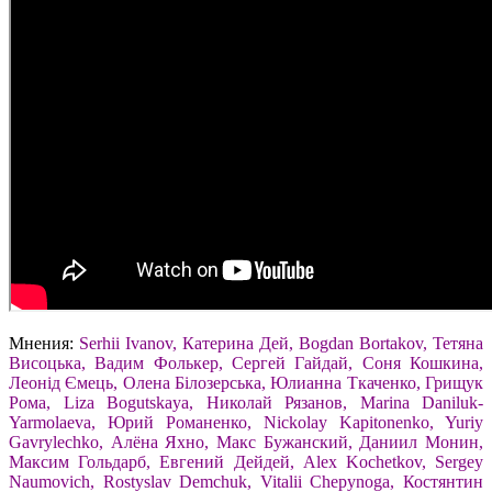
Мнения:
Serhii Ivanov, Катерина Дей, Bogdan Bortakov, Тетяна
Висоцька, Вадим Фолькер, Сергей Гайдай, Соня Кошкина,
Леонід Ємець, Олена Білозерська, Юлианна Ткаченко, Грищук
Рома, Liza Bogutskaya, Николай Рязанов, Marina Daniluk-
Yarmolaeva, Юрий Романенко, Nickolay Kapitonenko, Yuriy
Gavrylechko, Алёна Яхно, Макс Бужанский, Даниил Монин,
Максим Гольдарб, Евгений Дейдей, Alex Kochetkov, Sergey
Naumovich, Rostyslav Demchuk, Vitalii Chepynoga, Костянтин