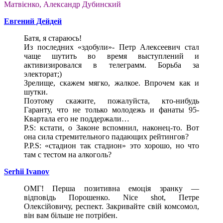
Матвієнко, Александр Дубинский
Евгений Дейдей
Батя, я стараюсь!
Из последних «здобули»- Петр Алексеевич стал
чаще шутить во время выступлений и
активизировался в телеграмм. Борьба за
электорат;)
Зрелище, скажем мягко, жалкое. Впрочем как и
шутки.
Поэтому скажите, пожалуйста, кто-нибудь
Гаранту, что не только молодежь и фанаты 95-
Квартала его не поддержали…
P.S: кстати, о Законе вспомнил, наконец-то. Вот
она сила стремительного падающих рейтингов?
P.P.S: «стадион так стадион» это хорошо, но что
там с тестом на алкоголь?
Serhii Ivanov
ОМГ! Перша позитивна емоція зранку —
відповідь Порошенко. Nice shot, Петре
Олексійовичу, респект. Закривайте свій комсомол,
він вам більше не потрібен.