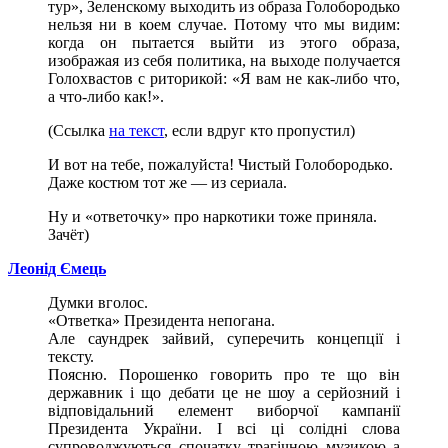
тур», Зеленскому выходить из образа Голобородько
нельзя ни в коем случае. Потому что мы видим:
когда он пытается выйти из этого образа,
изображая из себя политика, на выходе получается
Голохвастов с риторикой: «Я вам не как-либо что,
а что-либо как!».
(Ссылка
на текст
, если вдруг кто пропустил)
И вот на тебе, пожалуйста! Чистый Голобородько.
Даже костюм тот же — из сериала.
Ну и «ответочку» про наркотики тоже приняла.
Зачёт)
Леонід Ємець
Думки вголос.
«Ответка» Президента непогана.
Але саундрек зайвий, суперечить концепції і
тексту.
Поясню. Порошенко говорить про те що він
державник і що дебати це не шоу а серйозний і
відповідальний елемент виборчої кампанії
Президента України. І всі ці солідні слова
супроводжуються спочатку трагічною музикою а