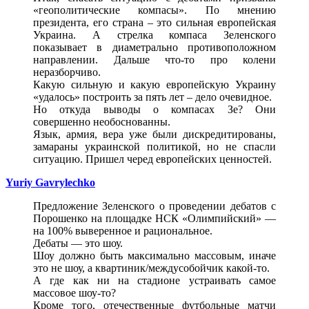
«геополитические компасы». По мнению
президента, его страна – это сильная европейская
Украина. А стрелка компаса Зеленского
показывает в диаметрально противоположном
направлении. Дальше что-то про колени
неразборчиво.
Какую сильную и какую европейскую Украину
«удалось» построить за пять лет – дело очевидное.
Но откуда выводы о компасах Зе? Они
совершенно необоснованны.
Язык, армия, вера уже были дискредитированы,
замараны украинской политикой, но не спасли
ситуацию. Пришел черед европейских ценностей.
Yuriy Gavrylechko
Предложение Зеленского о проведении дебатов с
Порошенко на площадке НСК «Олимпийский» —
на 100% выверенное и рациональное.
Дебаты — это шоу.
Шоу должно быть максимально массовым, иначе
это не шоу, а квартиник/междусобойчик какой-то.
А где как ни на стадионе устраивать самое
массовое шоу-то?
Кроме того, отечественные футбольные матчи