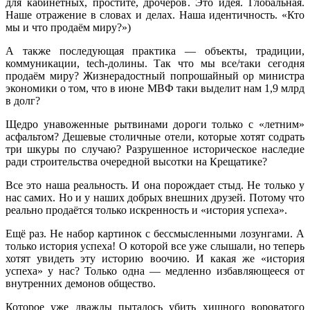
для кабинетных, простите, дрочеров. Это идея. Глобальная.
Наше отражение в словах и делах. Наша идентичность. «Кто
мы и что продаём миру?»)
А также последующая практика — объекты, традиции,
коммуникации, tech-долины. Так что мы все/таки сегодня
продаём миру? Жизнерадостный попрошайный ор министра
экономики о том, что в июне МВФ таки выделит нам 1,9 млрд
в долг?
Щедро унавоженные рытвинами дороги только с «летним»
асфальтом? Дешевые столичные отели, которые хотят содрать
три шкуры по случаю? Разрушенное историческое наследие
ради строительства очередной высотки на Крещатике?
Все это наша реальность. И она порождает стыд. Не только у
нас самих. Но и у наших добрых внешних друзей. Потому что
реально продаётся только искренность и «история успеха».
Ещё раз. Не набор картинок с бессмысленными лозунгами. А
только история успеха! О которой все уже слышали, но теперь
хотят увидеть эту историю воочию. И какая же «история
успеха» у нас? Только одна — медленно избавляющееся от
внутренних демонов общество.
Которое уже дважды пыталось убить хищного вороватого