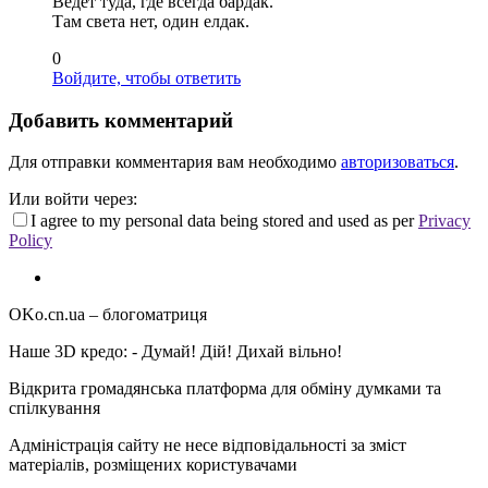
Ведет туда, где всегда бардак.
Там света нет, один елдак.
0
Войдите, чтобы ответить
Добавить комментарий
Для отправки комментария вам необходимо
авторизоваться
.
Или войти через:
I agree to my personal data being stored and used as per
Privacy
Policy
OKo.cn.ua
– блогоматриця
Наше 3D кредо: -
Думай! Дій! Дихай вільно!
Відкрита громадянська платформа для обміну думками та
спілкування
Адміністрація сайту не несе відповідальності за зміст
матеріалів, розміщених користувачами