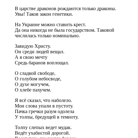
В царстве драконов рождаются только драконы.
Увы! Таков закон генетики.
На Украине можно ставить крест.
Да она никогда не была государством. Таковой
числилась только номинально.
Завидую Христу.
Он среди людей вещал.
А я свою мечту
Средь баранов воплощал.
О сладкой свободе,
О голубом небосводе,
О духе могучем,
О хлебе пахучем.
Я всё сказал, что наболело.
Мои слова упали в пустоту.
Пачка гречки разум одолела
У толпы, бредущей в темноту.
Толпу слепых ведет мудак.
Ведёт ухабистой дорогой.