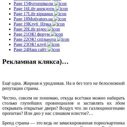
Page 15
Фотопріколи
Page 16
Life анекдоти
Page 17
Life віршики
Page 18
Motivators.ua
Page 19
Клуб_Нічка
Page 20
Life відео
Page 21
ОК! форум
Page 22
ОК! спільнота
Page 23
ОК! клуб
Page 24
Наш сайт
Рекламная клякса)…
Ещё одна. Жирная и уродливая. На и без того не белоснежной
репутации страны.
Честно, совсем не понимаю, откуда все/таки можно набирать
столько глупейших провинциалов и заставлять их лбом
открывать открытые двери? Воздух что ли галлюциногенами
пропитан? Или дно у нас слишком илистое?…
Бренд страны — это ведь не замаскированная порно/картинка