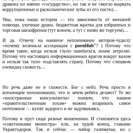
дракона по имени «государство», но так и не смогло вырвать
коррупционные и раскольнические зубы из его пасти)…
Увы, пока наша история — это зависимость от внешней
помощи, уличные драки, бюджетная жратва для избранных и
торговая шизофрения (тут воюем, а тут с ними же торгуем)…
И да. Отвечу на наивное непонимание авторов-чудил):
«почему возникла ассоциация с
pornHub
”? ) Потому что
время такое, когда нельзя глупо ошибаться, иначе затролят.
Потому что настоящих информационных врагов вокруг валом
и нельзя так тупо подставлять страну. Потому что слишком
очевидна схожесть…
Но речь даже не в схожести. Бог с ней). Речь просто в
вопиющем непонимании, что и зачем ребята делают? Те же
«иностранные консультанты» поняли, что нашим
«правительственным лохам» можно впаривать самое
ничтожное — купят задорого и не задумываясь.
Потому и прут сюда разные мошенники. И становятся здесь
«советниками министра» или, на худой конец, главами
Укравтодоров. Так и сейчас — набор галиматьи, но с