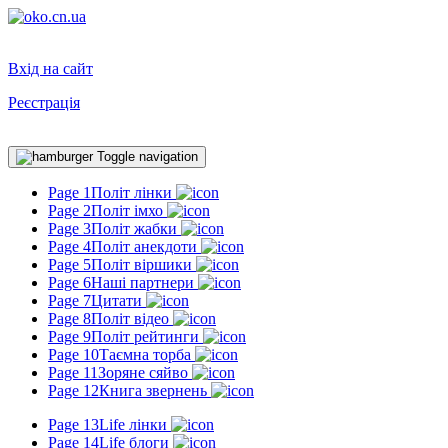
Вхід на сайт
Реєстрація
Toggle navigation
Page 1
Політ лінки
Page 2
Політ імхо
Page 3
Політ жабки
Page 4
Політ анекдоти
Page 5
Політ віршики
Page 6
Наші партнери
Page 7
Цитати
Page 8
Політ відео
Page 9
Політ рейтинги
Page 10
Таємна торба
Page 11
Зоряне сяйво
Page 12
Книга звернень
Page 13
Life лінки
Page 14
Life блоги