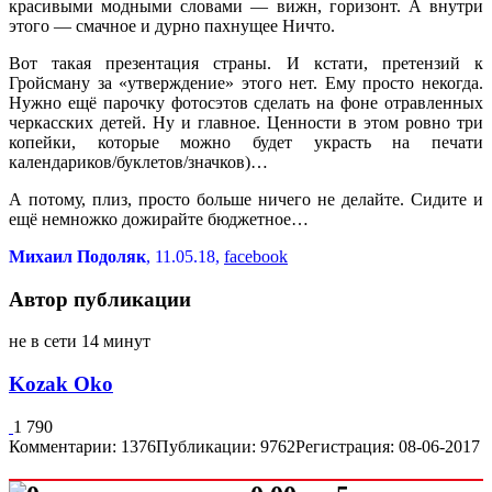
красивыми модными словами — вижн, горизонт. А внутри
этого — смачное и дурно пахнущее Ничто.
Вот такая презентация страны. И кстати, претензий к
Гройсману за «утверждение» этого нет. Ему просто некогда.
Нужно ещё парочку фотосэтов сделать на фоне отравленных
черкасских детей. Ну и главное. Ценности в этом ровно три
копейки, которые можно будет украсть на печати
календариков/буклетов/значков)…
А потому, плиз, просто больше ничего не делайте. Сидите и
ещё немножко дожирайте бюджетное…
Михаил Подоляк
, 11.05.18,
facebook
Автор публикации
не в сети 14 минут
Kozak Oko
1 790
Комментарии: 1376
Публикации: 9762
Регистрация: 08-06-2017