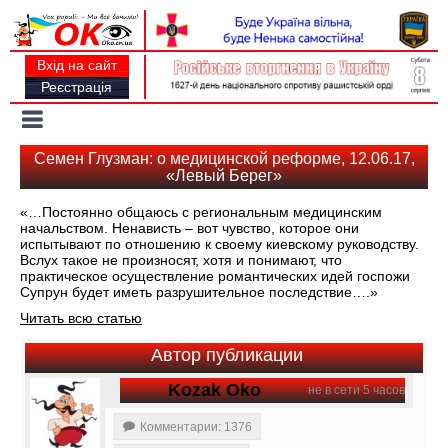
Вхід на сайт
Реєстрація
Toggle
navigation
Семен Глузман: о медицинской реформе, 12.06.17,
«Левый Берег»
«…Постоянно общаюсь с региональным медицинским
начальством. Ненависть – вот чувство, которое они
испытывают по отношению к своему киевскому руководству.
Вслух такое не произносят, хотя и понимают, что
практическое осуществление романтических идей госпожи
Супрун будет иметь разрушительное последствие….»
Читать всю статью
Автор публикации
Kozak Oko
не в сети 5 часов
Комментарии: 1376