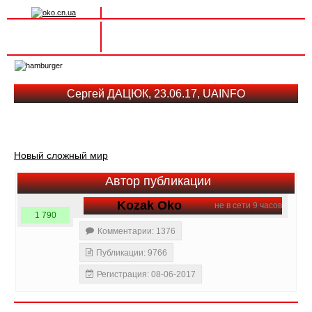
Вхід на сайт
Реєстрація
Toggle
navigation
Сергей ДАЦЮК, 23.06.17, UAINFO
Новый сложный мир
Автор публикации
Kozak Oko
не в сети 9 часов
1 790
Комментарии: 1376
Публикации: 9766
Регистрация: 08-06-2017