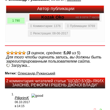
Автор публикации
Kozak Oko
не в сети 7 часов
1 790
Комментарии: 1376
Публикации: 9769
Регистрация: 08-06-2017
(
3
оценок, среднее:
5,00
из 5
)
Для того чтобы оценить запись, вы должны быть
зарегистрированным пользователем сайта.
Загрузка...
Метки:
Олександр Ружанський
2 комментария читателей статьи "ЩОДО БУДЬ-ЯКИХ
ЗАКОНІВ, РЕФОРМ І РІШЕНЬ ДІЮЧОЇ ВЛАДИ"
PiligrimK
06.10.2017
в 14:15