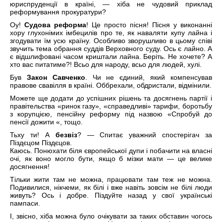
юриспруденції в країні, — хіба не чудовий приклад
реформування прокуратури?
Оу!
Судова реформа
! Це просто пісня! Пісня у виконанні
хору глухонімих імбецилів про те, як наваляти купу лайна і
згодувати їм усю країну. Особливо зворушливо в цьому співі
звучить тема обрання суддів Верховного суду. Ось є лайно. А
є відшлифовані часом криштали лайна. Беріть. Не хочете? А
хто вас питатиме?! Всьо для народу, всьо для людей, хулі.
Був
Закон Савченко
. Чи не єдиний, який компенсував
правове свавілля в країні. Оббрехали, обдристали, відмінили.
Можете ще додати до успішних рішень та досягнень партії і
правітельства «ринок газу», «справедливі» тарифи, боротьбу
з корупцією, пенсійну реформу під назвою «Спробуй до
пенсії дожити «, тощо.
Тьху ти! А
безвіз
? — Спитає уважний спостерігач за
Піздєцом Піздєцов.
Каюсь. Понюхати біля європейської дупи і побачити на власні
очі, як воно могло бути, якщо б мізки мати — це велике
досягнення!
Тільки жити там не можна, працювати там теж не можна.
Подивилися, нікчеми, як білі і вже навіть зовсім не білі люди
живуть? Ось і добре. Піздуйте назад у свої українські
пампаси.
І, звісно, хіба можна було очікувати за таких обставин чогось