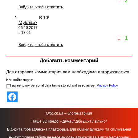
2
Войдите, чтобы ответить
В 10!
Mykhailo
06.10.2017
в 18:01
1
Войдите, чтобы ответить
Добавить комментарий
Для отправки комментария вам необходимо
авторизоваться
.
Или войти через:
I agree to my personal data being stored and used as per
Privacy Policy
OKo.cn.ua
– блогоматриця
Наше 3D кредо: -
Думай! Дій! Дихай вільно!
Відкрита громадянська платформа для обміну думками та спілкування
Адміністрація сайту не несе відповідальності за зміст матеріалів,