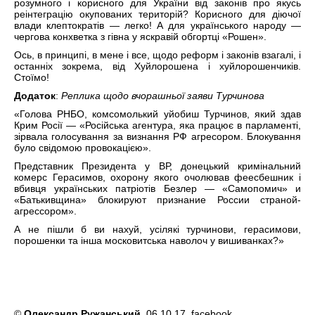
розумного і корисного для України від законів про якусь
реінтеграцію окупованих територій? Корисного для діючої
влади клептократів — легко! А для українського народу —
чергова конхветка з гівна у яскравій обгортці «Рошен».
Ось, в принципі, в мене і все, щодо реформ і законів взагалі, і
останніх зокрема, від Хуйлорошена і хуйлорошенчиків.
Стоїмо!
Додаток
:
Реплика щодо вчорашньої заяви Турчинова
«Голова РНБО, комсомолький уйобиш Турчинов, який здав
Крим Росії — «Російська агентура, яка працює в парламенті,
зірвала голосування за визнання РФ агресором. Блокування
було свідомою провокацією».
Представник Президента у ВР, донецький кримінальний
комерс Герасимов, охорону якого очолював феесбешник і
вбивця українських патріотів Безлер — «Самопомич» и
«Батькивщина» блокируют признание России страной-
агрессором».
А не пішли б ви нахуй, усілякі турчинови, герасимови,
порошенки та інша московитська наволоч у вишиванках?»
©
Олександр Ружанський
, 06.10.17,
facebook