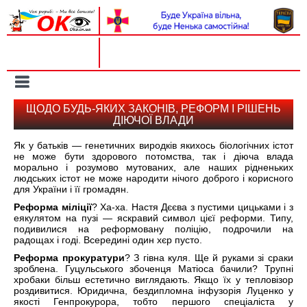
Вхід на сайт
Реєстрація
Toggle
navigation
ЩОДО БУДЬ-ЯКИХ ЗАКОНІВ, РЕФОРМ І РІШЕНЬ
ДІЮЧОЇ ВЛАДИ
Як у батьків — генетичних виродків якихось біологічних істот
не може бути здорового потомства, так і діюча влада
морально і розумово мутованих, але наших рідненьких
людських істот не може народити нічого доброго і корисного
для України і її громадян.
Реформа міліції
? Ха-ха. Настя Дєєва з пустими цицьками і з
еякулятом на пузі — яскравий символ цієї реформи. Типу,
подивилися на реформовану поліцію, подрочили на
радощах і годі. Всередині один хєр пусто.
Реформа прокуратури
? З гівна куля. Ще й руками зі сраки
зроблена. Гуцульського збоченця Матіоса бачили? Трупні
хробаки більш естетично виглядають. Якщо їх у тепловізор
роздивитися. Юридична, бездипломна інфузорія Луценко у
якості Генпрокурора, тобто першого спеціаліста у