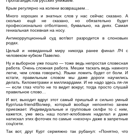
Пропагандистов русских унижаем.
Крым регулярно на колени возвращаем…
Много хороших и знатных слов у нас сейчас сказано. А
сколько ещё не сказано, но обязательно будет
профессионально отболтанно, буквально, на днях. Самая
гениальная посевная на носу.
Антикоррупционный суд вот/вот разродится в слоновьих
родах.
Целый и невиданный миру никогда ранее финал ЛЧ с
человеком-кубком Павелко.
Ну и выборное уже пошло — тоже ведь непростая словесная
работа. Очень сложная работа. Мешки таскать ведь намного
легче, чем слова говорить). Языки ломить будет от боли. И
кстати, правильным словом мы даже дороги научились
делать. Километрами и миллиардами. И не надо здесь ля-ля
— если глаз что/то не то видит вокруг, тогда просто слушай
правильное слово…
И вот, выходит вдруг этот самый пришлый и сильно умный
Курт/usa-friend/Волкер, который вообще непонятно зачем
приезжает. Индивидуальные и групповые селфи то с ним,
кажется, уже весь наш полит-жлобовник наделал и даже
натискал этих фоточек по самые «нехочу» даже в запретные
соц/сети.
Так вот, друг Курт сермяжно так рубанул: «Понятно, что