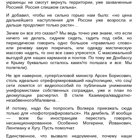
украинцы не смогут вернуть территории, уже захваченные
Россией. Россия слишком сильна».
И добавил, чтобы не сильно горько нам было: «но цена
дальнейшего наступления для России уже возросла и
дальше продолжит только расти»…
Зачем он все это сказал? Мы ведь точно уже знаем, что если
ничего не делать, сиднем сидеть, гадить под себя, но
периодически говорить одно большое «правильно слово»
или речевку какую покричать, или одежду мистическую
массово надеть, то оно все само утрясется. С максимальной
выгодой для наших карманов и понтов. По тому же Донбассу
и Крыму буквально осталось каких/то полшага и все. Мы
полетели).
Не зря наверное, супер/силовой министр Арсен Борисович,
столь идеально отреформировавший нац/полицию, что соц/
сети ломятся от видеопособий по публичным унижениям
униформистами собственных сограждан, уже и план по
деоккупации расчертил. В стиле Казимира/квадратно-
незабвенного/Малевича…
И потому, надо бы попросить Волкера приезжать сюда
только для «пофотографироваться». На дембель. И вообще
— всем бы иностранцам перестать говорить
несанкционированное. Особенно Могерини, Йованович,
Люнгману и Хугу. Пусть помолчат.
Единственное, что вызвало недоумение, почему наши