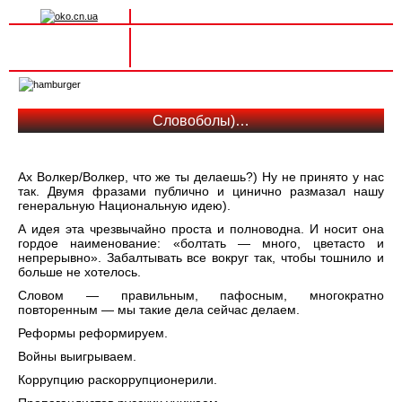
Вхід на сайт
Реєстрація
Toggle
navigation
Словоболы)…
Ах Волкер/Волкер, что же ты делаешь?) Ну не принято у нас
так. Двумя фразами публично и цинично размазал нашу
генеральную Национальную идею).
А идея эта чрезвычайно проста и полноводна. И носит она
гордое наименование: «болтать — много, цветасто и
непрерывно». Забалтывать все вокруг так, чтобы тошнило и
больше не хотелось.
Словом — правильным, пафосным, многократно
повторенным — мы такие дела сейчас делаем.
Реформы реформируем.
Войны выигрываем.
Коррупцию раскоррупционерили.