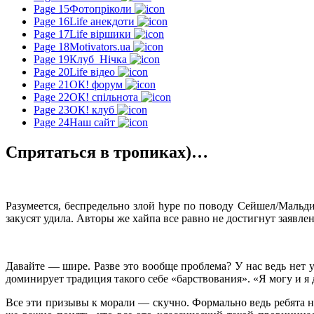
Page 15
Фотопріколи
Page 16
Life анекдоти
Page 17
Life віршики
Page 18
Motivators.ua
Page 19
Клуб_Нічка
Page 20
Life відео
Page 21
ОК! форум
Page 22
ОК! спільнота
Page 23
ОК! клуб
Page 24
Наш сайт
Спрятаться в тропиках)…
Разумеется, беспредельно злой hype по поводу Сейшел/Мальди
закусят удила. Авторы же хайпа все равно не достигнут заявл
Давайте — шире. Разве это вообще проблема? У нас ведь нет
доминирует традиция такого себе «барствования». «Я могу и 
Все эти призывы к морали — скучно. Формально ведь ребята н