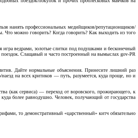
подобных поездок/покупок и прочих проблесковых маячков на
ельзя нанять профессиональных медийщиков/репутационщиков/
ы. Что можно говорить? Когда говорить? Как выходить из того
ая игра ведрами, золотые слитки под подушками и бесконечный
х поездок. Слащавый и часто построенный на вымыслах gov-PR
митив. Дайте нормальные объяснения. Принесите лишний раз
наезд на всех критиков — путь, разумеется, куда проще, но и
тва (как сервиса) — переход от воровского, прожирающего, к
 куда более равнодушно. Человек, получающий от государства
арифами, то демонстративный «царственный» китч обязательно