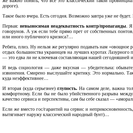
же важно понять, что все это классический такой провинци
дороге).
Такое было вчера. Есть сегодня. Возможно завтра уже не будет
Первая:
невыносимая неадекватность контр/пропаганды
. 
говорунов. А уж если тебе прямо прет от собственных понтов
или иного публичного кризиса?…
Ребята, плиз. Ну нельзя же регулярно подавать нам «овощное
отдых большинства украинцев на лучших куротах Лазурного п
— это едва ли не ключевая составляющая нашей сегодняшней 
И ведь социология — даже вкусная — убедительна: обывате
извинения. Смирено выслушайте критику. Это нормально. Так 
куда неэффективнее…
И вторая (куда серьезнее)
глупость.
На самом деле, важна то
комфортному. Если бы не было убийственного разрыва между 
качество сервиса и перспективы, сам бы себе сказал — «амора
Если же вместо гос/гарантий на сервис и неприкосновенност
вытягивает наружу классический народный бунт)…