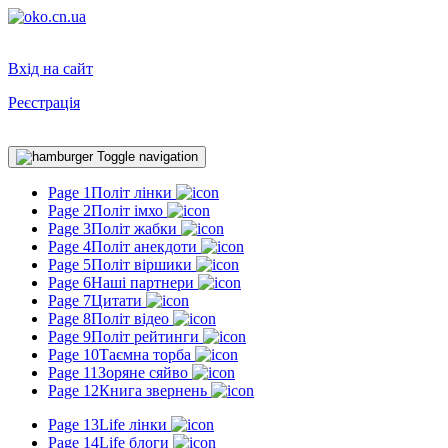
Вхід на сайт
Реєстрація
Toggle navigation
Page 1
Політ лінки
Page 2
Політ імхо
Page 3
Політ жабки
Page 4
Політ анекдоти
Page 5
Політ віршики
Page 6
Наші партнери
Page 7
Цитати
Page 8
Політ відео
Page 9
Політ рейтинги
Page 10
Таємна торба
Page 11
Зоряне сяйво
Page 12
Книга звернень
Page 13
Life лінки
Page 14
Life блоги