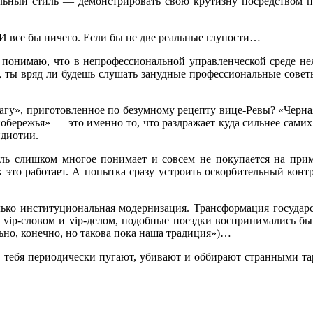
альный стиль — демонстрировать свою крутизну посредством 
. И все бы ничего. Если бы не две реальные глупости…
Я понимаю, что в непрофессиональной управленческой среде н
, ты вряд ли будешь слушать занудные профессиональные совет
 рагу», приготовленное по безумному рецепту вице-Ревы? «Черн
обережья» — это именно то, что раздражает куда сильнее сами
идиотии.
ль слишком многое понимает и совсем не покупается на при
это работает. А попытка сразу устроить оскорбительный контр/
лько институциональная модернизация. Трансформация государс
vip-словом и vip-делом, подобные поездки воспринимались бы
льно, конечно, но такова пока наша традиция»)…
ь, тебя периодически пугают, убивают и оббирают странными т