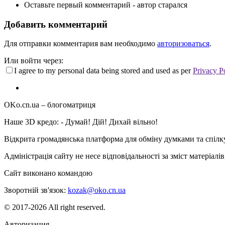
Оставьте первый комментарий - автор старался
Добавить комментарий
Для отправки комментария вам необходимо
авторизоваться
.
Или войти через:
I agree to my personal data being stored and used as per
Privacy P
OKo.cn.ua
– блогоматриця
Наше 3D кредо: -
Думай! Дій! Дихай вільно!
Відкрита громадянська платформа для обміну думками та спіл
Адміністрація сайту не несе відповідальності за зміст матеріал
Сайт виконано командою
wptheme.us
Зворотній зв'язок:
kozak@oko.cn.ua
© 2017-2026 All right reserved.
Авторизация