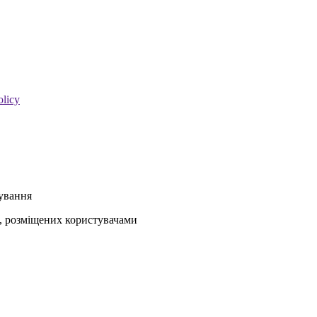
olicy
кування
ів, розміщених користувачами