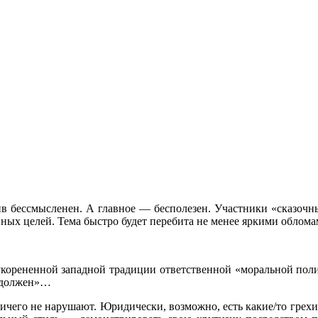
в бессмысленен. А главное — бесполезен. Участники «сказочных
енных целей. Тема быстро будет перебита не менее яркими облом
 укорененной западной традиции ответственной «моральной по
я должен»…
ичего не нарушают. Юридически, возможно, есть какие/то грехи